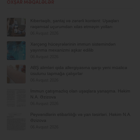
OXŞAR MƏQALƏLƏR
Kibertəqib, şantaj və zərərli kontent: Uşaqları
rəqəmsal uçurumdan xilas etməyin yolları
06 Avqust 2026
Xərçəng hüceyrələrinin immun sistemindən
yayınma mexanizmi aşkar edilib
06 Avqust 2026
ABŞ alimləri qida allergiyasına qarşı yeni müalicə
üsulunu tapmağa çalışırlar
06 Avqust 2026
İmmun çatışmazlıq olan uşaqlara yanaşma. Həkim
N.A. Əzizova
06 Avqust 2026
Peyvəndlərin etibarlılığı və yan təsirləri. Həkim N.A.
Əzizova
06 Avqust 2026