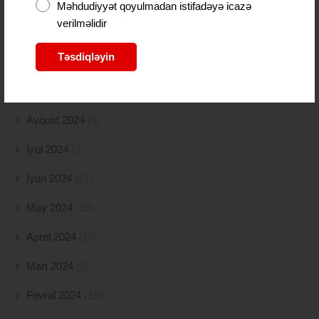
Dekabr 2024
(54)
Məhdudiyyət qoyulmadan istifadəyə icazə
verilməlidir
Noyabr 2024
(41)
Təsdiqləyin
Oktyabr 2024
(51)
Sentyabr 2024
(21)
Avqust 2024
(4)
İyul 2024
(2)
İyun 2024
(21)
May 2024
(19)
Aprel 2024
(10)
Mart 2024
(5)
Fevral 2024
(15)