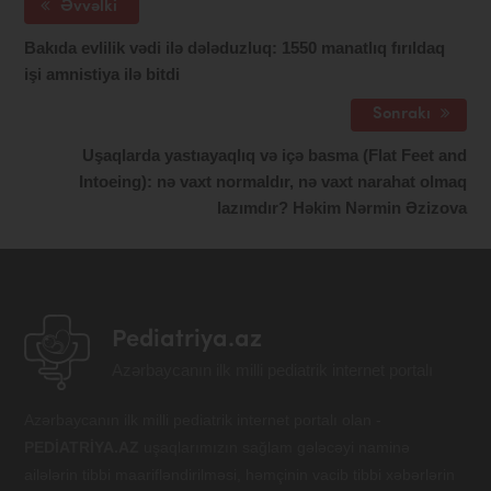
Əvvəlki
Bakıda evlilik vədi ilə dələduzluq: 1550 manatlıq fırıldaq
işi amnistiya ilə bitdi
Sonrakı
Uşaqlarda yastıayaqlıq və içə basma (Flat Feet and
Intoeing): nə vaxt normaldır, nə vaxt narahat olmaq
lazımdır? Həkim Nərmin Əzizova
Pediatriya.az
Azərbaycanın ilk milli pediatrik internet portalı
Azərbaycanın ilk milli pediatrik internet portalı olan -
PEDİATRİYA.AZ
uşaqlarımızın sağlam gələcəyi naminə
ailələrin tibbi maarifləndirilməsi, həmçinin vacib tibbi xəbərlərin