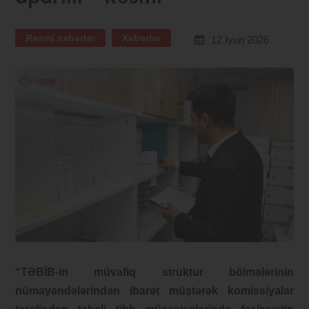
Rəsmi xəbərlər
Xəbərlər
12 İyun 2026
“TƏBİB-in müvafiq struktur bölmələrinin
nümayəndələrindən ibarət müştərək komissiyalar