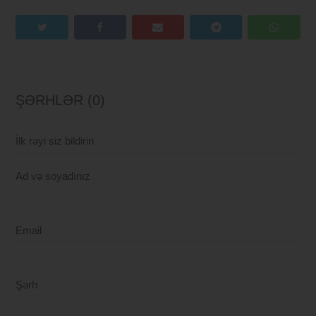
ŞƏRHLƏR (0)
İlk rəyi siz bildirin
Ad və soyadınız
Email
Şərh