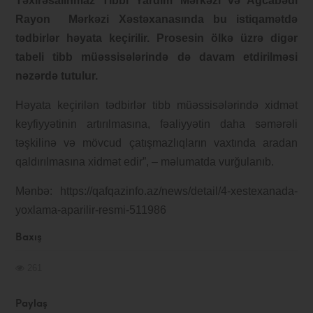
Təxirəsalınmaz Tibbi Yardım Mərkəzi və Ağcabədi
Rayon Mərkəzi Xəstəxanasında bu istiqamətdə
tədbirlər həyata keçirilir. Prosesin ölkə üzrə digər
tabeli tibb müəssisələrində də davam etdirilməsi
nəzərdə tutulur.
Həyata keçirilən tədbirlər tibb müəssisələrində xidmət
keyfiyyətinin artırılmasına, fəaliyyətin daha səmərəli
təşkilinə və mövcud çatışmazlıqların vaxtında aradan
qaldırılmasına xidmət edir”, – məlumatda vurğulanıb.
Mənbə: https://qafqazinfo.az/news/detail/4-xestexanada-
yoxlama-aparilir-resmi-511986
Baxış
261
Paylaş