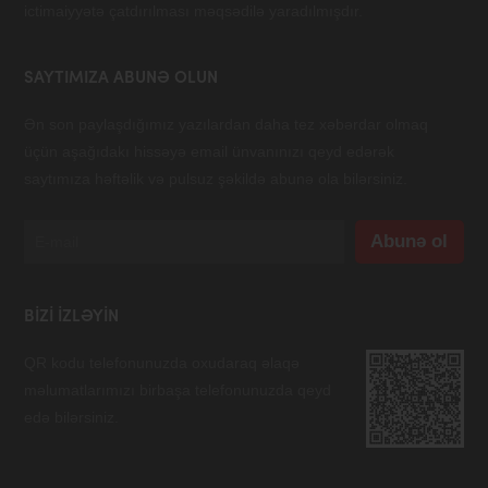
ictimaiyyətə çatdırılması məqsədilə yaradılmışdır.
SAYTIMIZA ABUNƏ OLUN
Ən son paylaşdığımız yazılardan daha tez xəbərdar olmaq
üçün aşağıdakı hissəyə email ünvanınızı qeyd edərək
saytımıza həftəlik və pulsuz şəkildə abunə ola bilərsiniz.
BIZI IZLƏYIN
QR kodu telefonunuzda oxudaraq əlaqə
məlumatlarımızı birbaşa telefonunuzda qeyd
edə bilərsiniz.