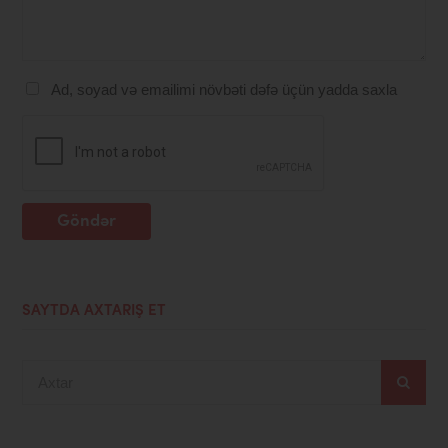
Ad, soyad və emailimi növbəti dəfə üçün yadda saxla
Göndər
SAYTDA AXTARIŞ ET
Axtar