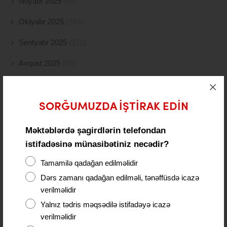
Noyabr 2025
(88)
Oktyabr 2025
(261)
Sentyabr 2025
(172)
Avqust 2025
(98)
İyul 2025
(77)
İyun 2025
(49)
SORĞUMUZDA IŞTIRAK EDIN
May 2025
(117)
Məktəblərdə şagirdlərin telefondan
istifadəsinə münasibətiniz necədir?
Aprel 2025
(108)
Tamamilə qadağan edilməlidir
Mart 2025
(52)
Dərs zamanı qadağan edilməli, tənəffüsdə icazə
Fevral 2025
(80)
verilməlidir
Yalnız tədris məqsədilə istifadəyə icazə
Yanvar 2025
(56)
verilməlidir