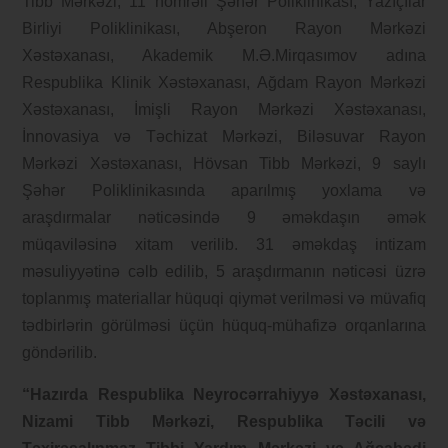
Tibb Mərkəzi, 11 nömrəli Şəhər Poliklinikası, Yazıçılar
Birliyi Poliklinikası, Abşeron Rayon Mərkəzi
Xəstəxanası, Akademik M.Ə.Mirqasımov adına
Respublika Klinik Xəstəxanası, Ağdam Rayon Mərkəzi
Xəstəxanası, İmişli Rayon Mərkəzi Xəstəxanası,
İnnovasiya və Təchizat Mərkəzi, Biləsuvar Rayon
Mərkəzi Xəstəxanası, Hövsan Tibb Mərkəzi, 9 saylı
Şəhər Poliklinikasında aparılmış yoxlama və
araşdırmalar nəticəsində 9 əməkdaşın əmək
müqaviləsinə xitam verilib. 31 əməkdaş intizam
məsuliyyətinə cəlb edilib, 5 araşdırmanın nəticəsi üzrə
toplanmış materiallar hüquqi qiymət verilməsi və müvafiq
tədbirlərin görülməsi üçün hüquq-mühafizə orqanlarına
göndərilib.
“Hazırda Respublika Neyrocərrahiyyə Xəstəxanası,
Nizami Tibb Mərkəzi, Respublika Təcili və