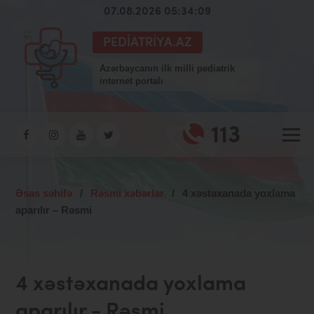
07.08.2026 05:34:10
PEDIATRIYA.AZ
Azərbaycanın ilk milli pediatrik
internet portalı
113
Əsas səhifə
/
Rəsmi xəbərlər
/
4 xəstəxanada yoxlama
aparılır – Rəsmi
4 xəstəxanada yoxlama
aparılır - Rəsmi