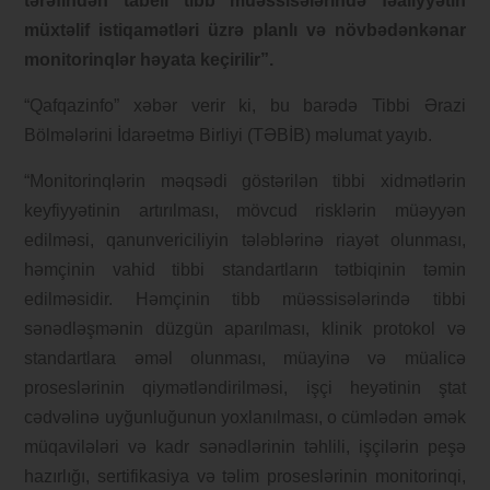
tərəfindən tabeli tibb müəssisələrində fəaliyyətin
müxtəlif istiqamətləri üzrə planlı və növbədənkənar
monitorinqlər həyata keçirilir”.
“Qafqazinfo” xəbər verir ki, bu barədə Tibbi Ərazi
Bölmələrini İdarəetmə Birliyi (TƏBİB) məlumat yayıb.
“Monitorinqlərin məqsədi göstərilən tibbi xidmətlərin
keyfiyyətinin artırılması, mövcud risklərin müəyyən
edilməsi, qanunvericiliyin tələblərinə riayət olunması,
həmçinin vahid tibbi standartların tətbiqinin təmin
edilməsidir. Həmçinin tibb müəssisələrində tibbi
sənədləşmənin düzgün aparılması, klinik protokol və
standartlara əməl olunması, müayinə və müalicə
proseslərinin qiymətləndirilməsi, işçi heyətinin ştat
cədvəlinə uyğunluğunun yoxlanılması, o cümlədən əmək
müqavilələri və kadr sənədlərinin təhlili, işçilərin peşə
hazırlığı, sertifikasiya və təlim proseslərinin monitorinqi,