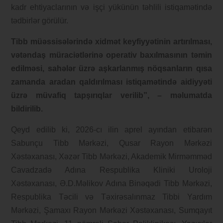
kadr ehtiyaclarının və işçi yükünün təhlili istiqamətində
tədbirlər görülür.
Tibb müəssisələrində xidmət keyfiyyətinin artırılması,
vətəndaş müraciətlərinə operativ baxılmasının təmin
edilməsi, sahələr üzrə aşkarlanmış nöqsanların qısa
zamanda aradan qaldırılması istiqamətində aidiyyəti
üzrə müvafiq tapşırıqlar verilib”, – məlumatda
bildirilib.
Qeyd edilib ki, 2026-cı ilin aprel ayından etibarən
Sabunçu Tibb Mərkəzi, Qusar Rayon Mərkəzi
Xəstəxanası, Xəzər Tibb Mərkəzi, Akademik Mirməmməd
Cavadzadə Adına Respublika Kliniki Uroloji
Xəstəxanası, Ə.D.Məlikov Adına Binəqədi Tibb Mərkəzi,
Respublika Təcili və Təxirəsalınmaz Tibbi Yardım
Mərkəzi, Şamaxı Rayon Mərkəzi Xəstəxanası, Sumqayıt