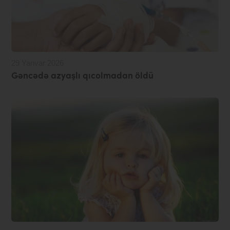
29 Yanvar 2026
Gəncədə azyaşlı qıcolmadan öldü