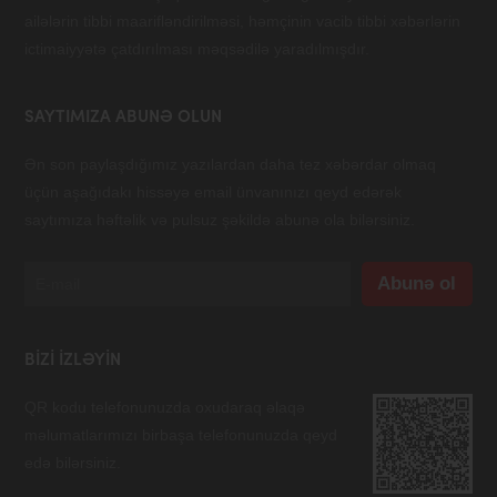
ailələrin tibbi maarifləndirilməsi, həmçinin vacib tibbi xəbərlərin
ictimaiyyətə çatdırılması məqsədilə yaradılmışdır.
SAYTIMIZA ABUNƏ OLUN
Ən son paylaşdığımız yazılardan daha tez xəbərdar olmaq
üçün aşağıdakı hissəyə email ünvanınızı qeyd edərək
saytımıza həftəlik və pulsuz şəkildə abunə ola bilərsiniz.
BIZI IZLƏYIN
QR kodu telefonunuzda oxudaraq əlaqə
məlumatlarımızı birbaşa telefonunuzda qeyd
edə bilərsiniz.