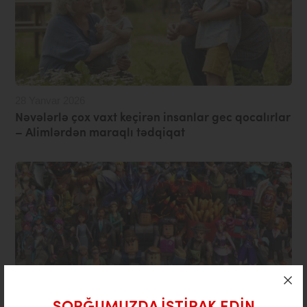
28 Yanvar 2026
Nəvələrlə çox vaxt keçirən insanlar gec qocalırlar
– Alimlərdən maraqlı tədqiqat