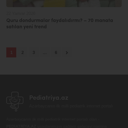
22 Yanvar 2026
Quru dondurmalar faydalıdırmı? – 70 manata
satılan yeni trend
1
2
3
…
6
Pediatriya.az
Azərbaycanın ilk milli pediatrik internet portalı
Azərbaycanın ilk milli pediatrik internet portalı olan -
PEDİATRİYA.AZ
uşaqlarımızın sağlam gələcəyi naminə