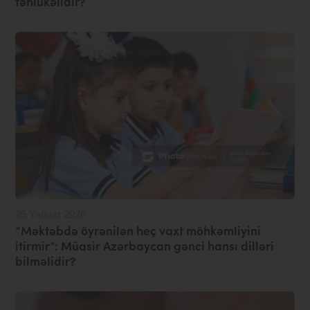
təhlükəlidir?
26 Yanvar 2026
“Məktəbdə öyrənilən heç vaxt möhkəmliyini
itirmir”: Müasir Azərbaycan gənci hansı dilləri
bilməlidir?