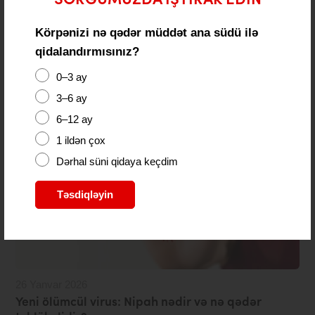
SORĞUMUZDA IŞTIRAK EDIN
Körpənizi nə qədər müddət ana südü ilə
28 Yanvar 2026
qidalandırmısınız?
Uşaqlarımızı təhlükəli oyunlardan necə
uzaqlaşdıraq?
0–3 ay
3–6 ay
6–12 ay
1 ildən çox
Dərhal süni qidaya keçdim
Təsdiqləyin
26 Yanvar 2026
Yeni ölümcül virus: Nipah nədir və nə qədər