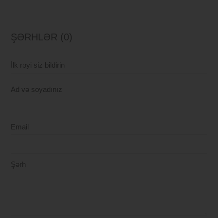
ŞƏRHLƏR (0)
İlk rəyi siz bildirin
Ad və soyadınız
Email
Şərh