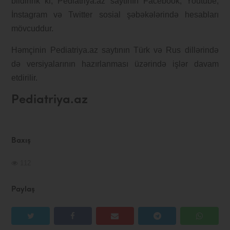
bildiririk ki, Pediatriya.az saytının Facebook, Youtube,
İnstagram və Twitter sosial şəbəkələrində hesabları
mövcuddur.
Həmçinin Pediatriya.az saytının Türk və Rus dillərində
də versiyalarının hazırlanması üzərində işlər davam
etdirilir.
Pediatriya.az
Baxış
112
Paylaş