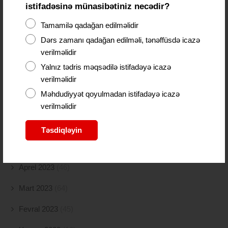
Dekabr 2023
(24)
istifadəsinə münasibətiniz necədir?
Noyabr 2023
(9)
Tamamilə qadağan edilməlidir
Dərs zamanı qadağan edilməli, tənəffüsdə icazə
Oktyabr 2023
(26)
verilməlidir
Sentyabr 2023
(11)
Yalnız tədris məqsədilə istifadəyə icazə
verilməlidir
Avqust 2023
(18)
Məhdudiyyət qoyulmadan istifadəyə icazə
İyul 2023
(30)
verilməlidir
İyun 2023
(46)
Təsdiqləyin
May 2023
(47)
Aprel 2023
(46)
Mart 2023
(64)
Fevral 2023
(45)