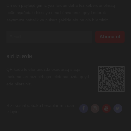
Ən son paylaşdığımız yazılardan daha tez xəbərdar olmaq
üçün aşağıdakı hissəyə email ünvanınızı qeyd edərək
saytımıza həftəlik və pulsuz şəkildə abunə ola bilərsiniz.
BIZI IZLƏYIN
QR kodu telefonunuzda oxudaraq əlaqə
məlumatlarımızı birbaşa telefonunuzda qeyd
edə bilərsiniz.
Bizi sosial şəbəkə hesablarımızdan
izləyin: