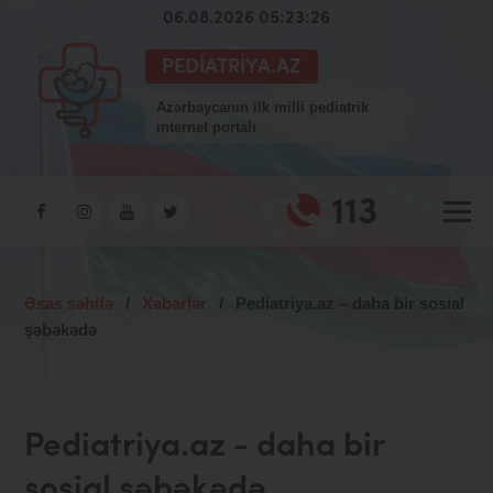
06.08.2026 05:23:26
PEDIATRIYA.AZ
Azərbaycanın ilk milli pediatrik
internet portalı
113
Əsas səhifə
/
Xəbərlər
/
Pediatriya.az – daha bir sosial
şəbəkədə
Pediatriya.az - daha bir
sosial şəbəkədə