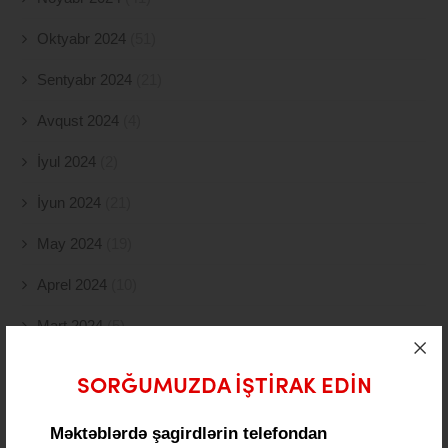
Oktyabr 2024
(51)
Sentyabr 2024
(21)
Avqust 2024
(4)
İyul 2024
(2)
İyun 2024
(21)
May 2024
(19)
Aprel 2024
(10)
Mart 2024
(5)
Fevral 2024
(15)
SORĞUMUZDA IŞTIRAK EDIN
Yanvar 2024
(11)
Məktəblərdə şagirdlərin telefondan