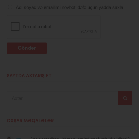
Ad, soyad və emailimi növbəti dəfə üçün yadda saxla
Göndər
SAYTDA AXTARIŞ ET
Axtar
OXŞAR MƏQALƏLƏR
Ana xəstədirsə, körpəni əmizdirmək təhlükəlidirmi?