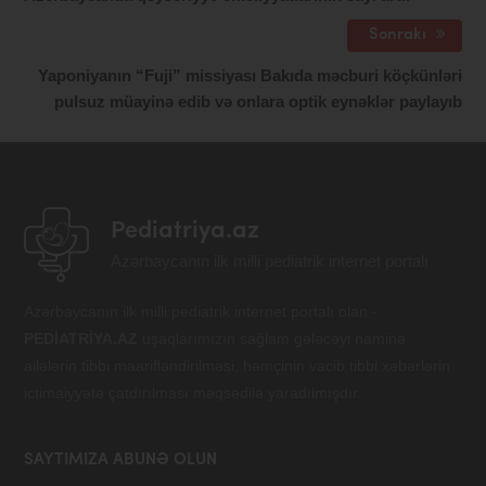
Sonrakı
Yaponiyanın “Fuji” missiyası Bakıda məcburi köçkünləri
pulsuz müayinə edib və onlara optik eynəklər paylayıb
Pediatriya.az
Azərbaycanın ilk milli pediatrik internet portalı
Azərbaycanın ilk milli pediatrik internet portalı olan -
PEDİATRİYA.AZ
uşaqlarımızın sağlam gələcəyi naminə
ailələrin tibbi maarifləndirilməsi, həmçinin vacib tibbi xəbərlərin
ictimaiyyətə çatdırılması məqsədilə yaradılmışdır.
SAYTIMIZA ABUNƏ OLUN