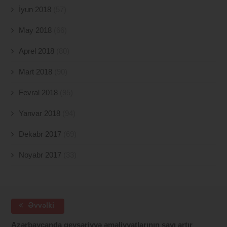
İyun 2018
(57)
May 2018
(66)
Aprel 2018
(80)
Mart 2018
(90)
Fevral 2018
(95)
Yanvar 2018
(94)
Dekabr 2017
(69)
Noyabr 2017
(33)
Əvvəlki
Azərbaycanda qeysəriyyə əməliyyatlarının sayı artır