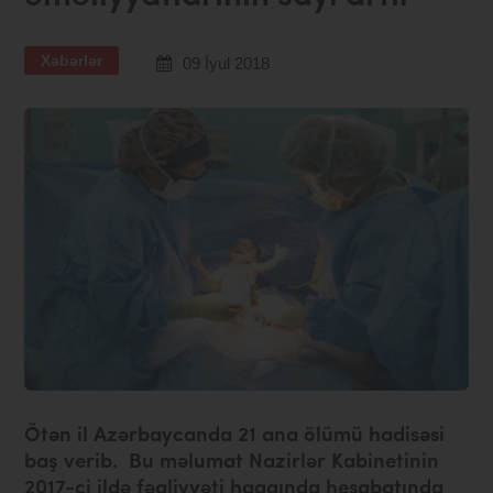
Xəbərlər
09 İyul 2018
Ötən il Azərbaycanda 21 ana ölümü hadisəsi
baş verib. Bu məlumat Nazirlər Kabinetinin
2017-ci ildə fəaliyyəti haqqında hesabatında