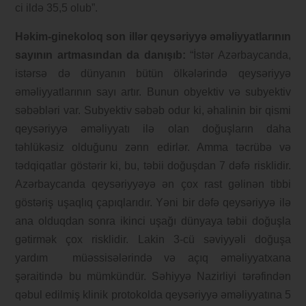
ci ildə 35,5 olub”.
Həkim-ginekoloq son illər qeysəriyyə əməliyyatlarının
sayının artmasından da danışıb:
“İstər Azərbaycanda,
istərsə də dünyanın bütün ölkələrində qeysəriyyə
əməliyyatlarının sayı artır. Bunun obyektiv və subyektiv
səbəbləri var. Subyektiv səbəb odur ki, əhalinin bir qismi
qeysəriyyə əməliyyatı ilə olan doğuşların daha
təhlükəsiz olduğunu zənn edirlər. Amma təcrübə və
tədqiqatlar göstərir ki, bu, təbii doğuşdan 7 dəfə risklidir.
Azərbaycanda qeysəriyyəyə ən çox rast gəlinən tibbi
göstəriş uşaqlıq çapıqlarıdır. Yəni bir dəfə qeysəriyyə ilə
ana olduqdan sonra ikinci uşağı dünyaya təbii doğuşla
gətirmək çox risklidir. Lakin 3-cü səviyyəli doğuşa
yardım müəssisələrində və açıq əməliyyatxana
şəraitində bu mümkündür. Səhiyyə Nazirliyi tərəfindən
qəbul edilmiş klinik protokolda qeysəriyyə əməliyyatına 5