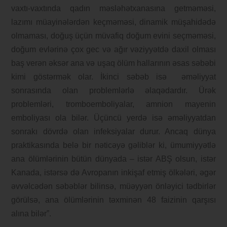
vaxtı-vaxtında qadın məsləhətxanasına getməməsi,
lazımı müayinələrdən keçməməsi, dinamik müşahidədə
olmaması, doğuş üçün müvafiq doğum evini seçməməsi,
doğum evlərinə çox gec və ağır vəziyyətdə daxil olması
baş verən əksər ana və uşaq ölüm hallarının əsas səbəbi
kimi göstərmək olar. İkinci səbəb isə əməliyyat
sonrasında olan problemlərlə əlaqədardır. Ürək
problemləri, tromboemboliyalar, amnion mayenin
emboliyası ola bilər. Üçüncü yerdə isə əməliyyatdan
sonrakı dövrdə olan infeksiyalar durur. Ancaq dünya
praktikasında belə bir nəticəyə gəliblər ki, ümumiyyətlə
ana ölümlərinin bütün dünyada – istər ABŞ olsun, istər
Kanada, istərsə də Avropanın inkişaf etmiş ölkələri, əgər
əvvəlcədən səbəblər bilinsə, müəyyən önləyici tədbirlər
görülsə, ana ölümlərinin təxminən 48 faizinin qarşısı
alına bilər”.