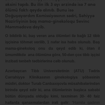
əksini tapıb. Bu ilin ilk 3 ayı ərzində isə 7 ana
ölümü faktı qeydə alınıb. Bunu isə
Doğuşayardım Komissiyasının sədri, Səhiyyə
Nazirliyinin baş mama-ginekoloqu Sevinc
Məmmədova deyib
.
O bildirib ki, baş verən ana ölümləri ilə bağlı 12 tibb
işçisinə töhmət verilib, 1 nəfər isə həbs olunub. Baş
mama-ginekoloq onu da qeyd edib ki, ötən il
ümumilikdə ana ölümünə görə, 50-dən çox tibb işçisi
inzibati tənbeh tədbirlərinə cəlb olunub.
Azərbaycan Tibb Universitetinin (ATU) Tədris
Cərrahiyyə Klinikasının ginekologiya şöbəsinin
müdiri, doktor Turab Canbaxışovla müsahibələrindən
birində qeyd edir ki, ana ölümlərinin başlıca səbəbi
bütün dünyada olduğu kimi, təxminən 30- 40 faiz
hallarda qanaxmalardan irəli gəlir:
“Hamilə qadının