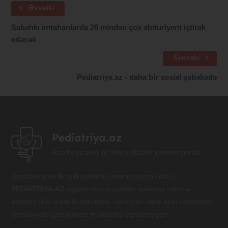
Əvvəlki
Sabahkı imtahanlarda 26 mindən çox abituriyent iştirak
edəcək
Sonrakı
Pediatriya.az - daha bir sosial şəbəkədə
Pediatriya.az
Azərbaycanın ilk milli pediatrik internet portalı
Azərbaycanın ilk milli pediatrik internet portalı olan -
PEDİATRİYA.AZ
uşaqlarımızın sağlam gələcəyi naminə
ailələrin tibbi maarifləndirilməsi, həmçinin vacib tibbi xəbərlərin
ictimaiyyətə çatdırılması məqsədilə yaradılmışdır.