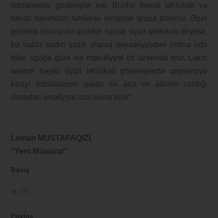
istiqamətdə göstərişlər var. Bunlar həyati təhlükəli və
həyati baxımdan təhlükəli olmayan qrupa bölünür. Əgər
göstəriş bilavasitə qadının həyatı üçün təhlükəli deyilsə,
bu halda qadın yazılı olaraq qeysəriyyədən imtina edə
bilər, uşağa görə isə məsuliyyət öz üzərində olur. Lakin
ananın həyatı üçün təhlükəli göstərişlərdə qeysəriyyə
kəsiyi konsiliumun qərarı ilə ana və ailənin razılığı
olmadan əməliyyat icra oluna bilər”.
Ləman MUSTAFAQIZI,
“Yeni Müsavat”
Baxış
180
Paylaş