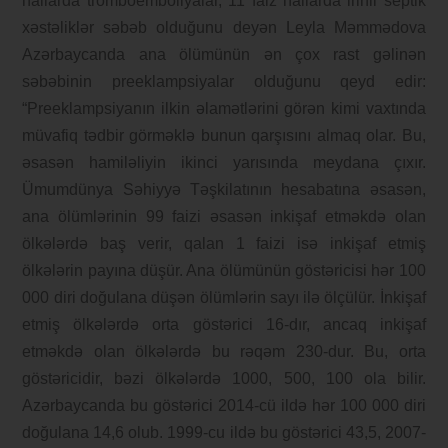
hallarda tromboemboliyalar, 11 faiz hallarda irinli septik
xəstəliklər səbəb olduğunu deyən Leyla Məmmədova
Azərbaycanda ana ölümünün ən çox rast gəlinən
səbəbinin preeklampsiyalar olduğunu qeyd edir:
“Preeklampsiyanın ilkin əlamətlərini görən kimi vaxtında
müvafiq tədbir görməklə bunun qarşısını almaq olar. Bu,
əsasən hamiləliyin ikinci yarısında meydana çıxır.
Ümumdünya Səhiyyə Təşkilatının hesabatına əsasən,
ana ölümlərinin 99 faizi əsasən inkişaf etməkdə olan
ölkələrdə baş verir, qalan 1 faizi isə inkişaf etmiş
ölkələrin payına düşür. Ana ölümünün göstəricisi hər 100
000 diri doğulana düşən ölümlərin sayı ilə ölçülür. İnkişaf
etmiş ölkələrdə orta göstərici 16-dır, ancaq inkişaf
etməkdə olan ölkələrdə bu rəqəm 230-dur. Bu, orta
göstəricidir, bəzi ölkələrdə 1000, 500, 100 ola bilir.
Azərbaycanda bu göstərici 2014-cü ildə hər 100 000 diri
doğulana 14,6 olub. 1999-cu ildə bu göstərici 43,5, 2007-