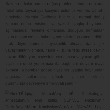
Bəzən qadınlar normal doğuş problemlərindən qorxaraq
rahat bilib qeysəriyyə kəsiyinə üstünlük verirlər. Cərrah-
ginekoloq Nərmin Qəribova bildirir ki, normal doğuş
zamanı dölün enişində və yaxud uşaqlıq boynunun
açılmasında irəliləmə olmaması, doğuşun normaldan
uzun davam etməsi halında, normal doğuş zamanı dölün
ürək döyüntülərində dəyişkənlik olması, daha çox
yavaşımaların olması, hansı ki, buna fetal stress deyilir,
bəzən dölün yan mayesinin çox olması və yaxud göbək
ciyəsinin öndə yerləşməsi ilə bağlı ani dölyanı maye
axması ilə bərabər, göbək ciyəsinin uşaqlıq boynundan
vaginaya sallanması, göbək ciyəsinin sıxılması
durumunda qeysəriyyə əməliyyatı şərtdir.