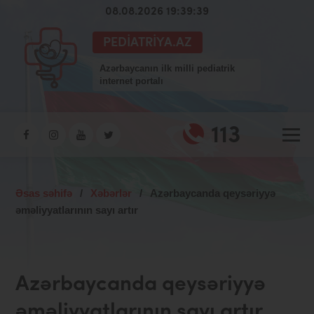
08.08.2026 19:39:40
PEDIATRIYA.AZ
Azərbaycanın ilk milli pediatrik
internet portalı
113
Əsas səhifə
/
Xəbərlər
/
Azərbaycanda qeysəriyyə
əməliyyatlarının sayı artır
Azərbaycanda qeysəriyyə
əməliyyatlarının sayı artır