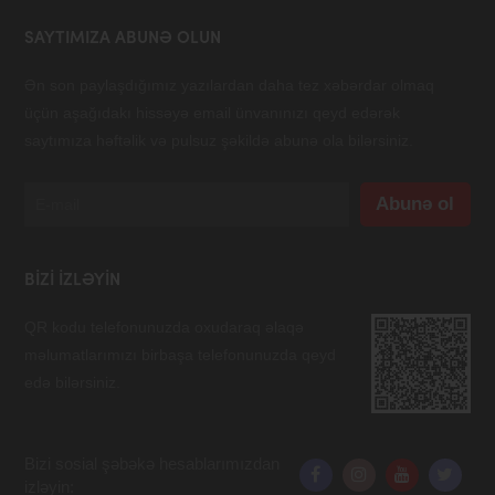
SAYTIMIZA ABUNƏ OLUN
Ən son paylaşdığımız yazılardan daha tez xəbərdar olmaq
üçün aşağıdakı hissəyə email ünvanınızı qeyd edərək
saytımıza həftəlik və pulsuz şəkildə abunə ola bilərsiniz.
BIZI IZLƏYIN
QR kodu telefonunuzda oxudaraq əlaqə
məlumatlarımızı birbaşa telefonunuzda qeyd
edə bilərsiniz.
Bizi sosial şəbəkə hesablarımızdan
izləyin: