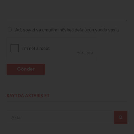
Ad, soyad və emailimi növbəti dəfə üçün yadda saxla
Göndər
SAYTDA AXTARIŞ ET
Axtar