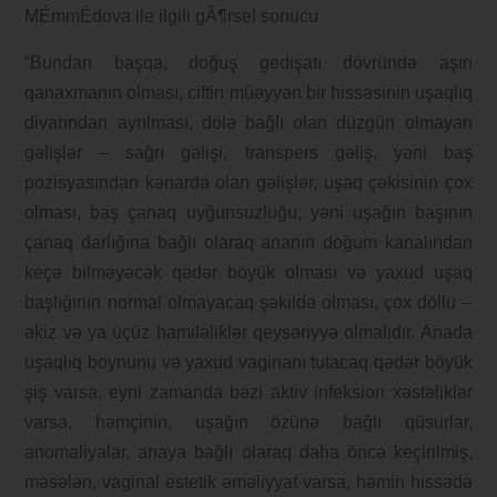
“Bundan başqa, doğuş gedişatı dövründə aşırı
qanaxmanın olması, ciftin müəyyən bir hissəsinin uşaqlıq
divarından ayrılması, dölə bağlı olan düzgün olmayan
gəlişlər – sağrı gəlişi, transpers gəliş, yəni baş
pozisyasından kənarda olan gəlişlər, uşaq çəkisinin çox
olması, baş çanaq uyğunsuzluğu, yəni uşağın başının
çanaq darlığına bağlı olaraq ananın doğum kanalından
keçə bilməyəcək qədər böyük olması və yaxud uşaq
başlığının normal olmayacaq şəkildə olması, çox döllü –
əkiz və ya üçüz hamiləliklər qeysəriyyə olmalıdır. Anada
uşaqlıq boynunu və yaxud vaginanı tutacaq qədər böyük
şiş varsa, eyni zamanda bəzi aktiv infeksion xəstəliklər
varsa, həmçinin, uşağın özünə bağlı qüsurlar,
anomaliyalar, anaya bağlı olaraq daha öncə keçirilmiş,
məsələn, vaginal estetik əməliyyat varsa, həmin hissədə