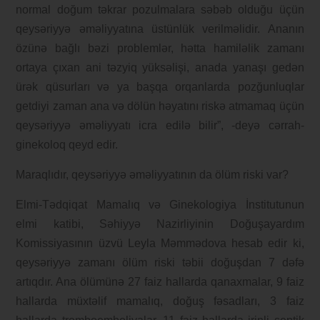
normal doğum təkrar pozulmalara səbəb olduğu üçün
qeysəriyyə əməliyyatına üstünlük verilməlidir. Ananın
özünə bağlı bəzi problemlər, hətta hamiləlik zamanı
ortaya çıxan ani təzyiq yüksəlişi, anada yanaşı gedən
ürək qüsurları və ya başqa orqanlarda pozğunluqlar
getdiyi zaman ana və dölün həyatını riskə atmamaq üçün
qeysəriyyə əməliyyatı icra edilə bilir”, -deyə cərrah-
ginekoloq qeyd edir.
Maraqlıdır, qeysəriyyə əməliyyatının da ölüm riski var?
Elmi-Tədqiqat Mamalıq və Ginekologiya İnstitutunun
elmi katibi, Səhiyyə Nazirliyinin Doğuşayardım
Komissiyasının üzvü Leyla Məmmədova hesab edir ki,
qeysəriyyə zamanı ölüm riski təbii doğuşdan 7 dəfə
artıqdır. Ana ölümünə 27 faiz hallarda qanaxmalar, 9 faiz
hallarda müxtəlif mamalıq, doğuş fəsadları, 3 faiz