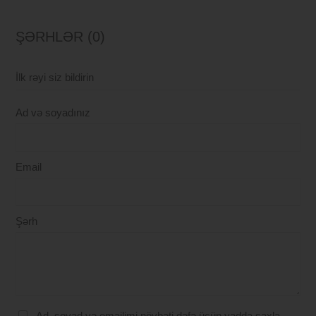
ŞƏRHLƏR (0)
İlk rəyi siz bildirin
Ad və soyadınız
Email
Şərh
Ad, soyad və emailimi növbəti dəfə üçün yadda saxla