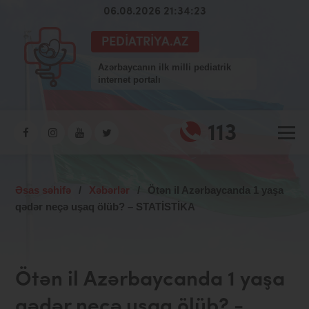
06.08.2026 21:34:24
PEDIATRIYA.AZ
Azərbaycanın ilk milli pediatrik
internet portalı
113
Əsas səhifə
/
Xəbərlər
/
Ötən il Azərbaycanda 1 yaşa
qədər neçə uşaq ölüb? – STATİSTİKA
Ötən il Azərbaycanda 1 yaşa
qədər neçə uşaq ölüb? -