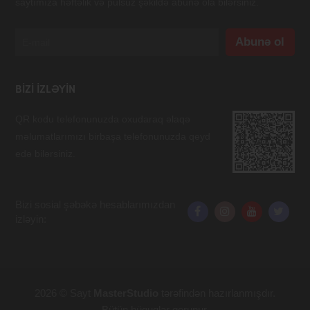
saytımıza həftəlik və pulsuz şəkildə abunə ola bilərsiniz.
BIZI IZLƏYIN
QR kodu telefonunuzda oxudaraq əlaqə
məlumatlarımızı birbaşa telefonunuzda qeyd
edə bilərsiniz.
Bizi sosial şəbəkə hesablarımızdan
izləyin:
2026 © Sayt
MasterStudio
tərəfindən hazırlanmışdır.
Bütün hüquqlar qorunur.