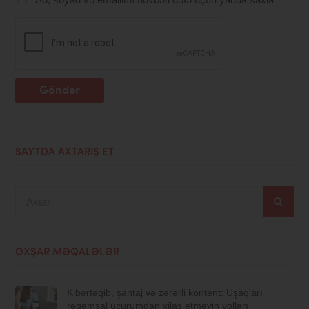
Göndər
SAYTDA AXTARIŞ ET
Axtar
OXŞAR MƏQALƏLƏR
Kibertəqib, şantaj və zərərli kontent: Uşaqları
rəqəmsal uçurumdan xilas etməyin yolları