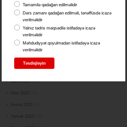
Tamamilə qadağan edilməlidir
Oktyabr 2023
(26)
Dərs zamanı qadağan edilməli, tənəffüsdə icazə
verilməlidir
Sentyabr 2023
(11)
Yalnız tədris məqsədilə istifadəyə icazə
verilməlidir
Avqust 2023
(18)
Məhdudiyyət qoyulmadan istifadəyə icazə
İyul 2023
(30)
verilməlidir
İyun 2023
(46)
Təsdiqləyin
May 2023
(47)
Aprel 2023
(46)
Mart 2023
(64)
Fevral 2023
(45)
Yanvar 2023
(16)