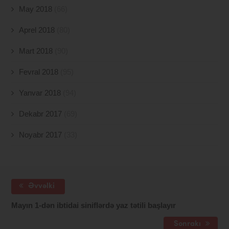
May 2018
(66)
Aprel 2018
(80)
Mart 2018
(90)
Fevral 2018
(95)
Yanvar 2018
(94)
Dekabr 2017
(69)
Noyabr 2017
(33)
Əvvəlki
Mayın 1-dən ibtidai siniflərdə yaz tətili başlayır
Sonrakı