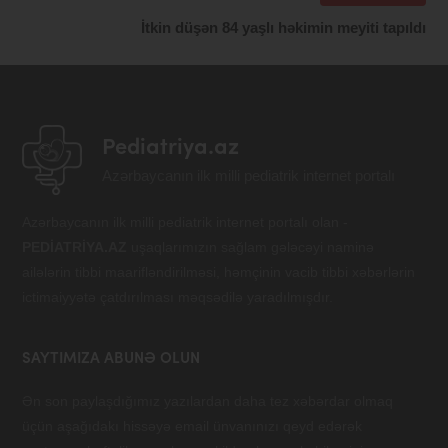
İtkin düşən 84 yaşlı həkimin meyiti tapıldı
Pediatriya.az
Azərbaycanın ilk milli pediatrik internet portalı
Azərbaycanın ilk milli pediatrik internet portalı olan -
PEDİATRİYA.AZ
uşaqlarımızın sağlam gələcəyi naminə
ailələrin tibbi maarifləndirilməsi, həmçinin vacib tibbi xəbərlərin
ictimaiyyətə çatdırılması məqsədilə yaradılmışdır.
SAYTIMIZA ABUNƏ OLUN
Ən son paylaşdığımız yazılardan daha tez xəbərdar olmaq
üçün aşağıdakı hissəyə email ünvanınızı qeyd edərək