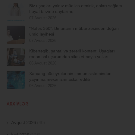
Biz uşaqları yalnız müalicə etmirik, onları sağlam
həyat tərzinə qaytarırıq
07 Avqust 2026
“Nəfəs 360”: Bir ananın mübarizəsindən doğan
ümid layihəsi
07 Avqust 2026
Kibertəqib, şantaj və zərərli kontent: Uşaqları
rəqəmsal uçurumdan xilas etməyin yolları
06 Avqust 2026
Xərçəng hüceyrələrinin immun sistemindən
yayınma mexanizmi aşkar edilib
06 Avqust 2026
ARXIVLƏR
Avqust 2026
(40)
İyul 2026
(125)