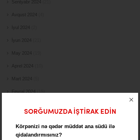
Sentyabr 2024
(21)
Avqust 2024
(4)
İyul 2024
(2)
İyun 2024
(21)
May 2024
(19)
Aprel 2024
(10)
Mart 2024
(5)
Fevral 2024
(15)
Yanvar 2024
(11)
SORĞUMUZDA IŞTIRAK EDIN
Dekabr 2023
(24)
Körpənizi nə qədər müddət ana südü ilə
Noyabr 2023
(9)
qidalandırmısınız?