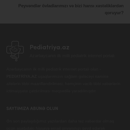
Peyvəndlər övladlarımızı və bizi hansı xəstəliklərdən
qoruyur?
Pediatriya.az
Azərbaycanın ilk milli pediatrik internet portalı
Azərbaycanın ilk milli pediatrik internet portalı olan -
PEDİATRİYA.AZ
uşaqlarımızın sağlam gələcəyi naminə
ailələrin tibbi maarifləndirilməsi, həmçinin vacib tibbi xəbərlərin
ictimaiyyətə çatdırılması məqsədilə yaradılmışdır.
SAYTIMIZA ABUNƏ OLUN
Ən son paylaşdığımız yazılardan daha tez xəbərdar olmaq
üçün aşağıdakı hissəyə email ünvanınızı qeyd edərək