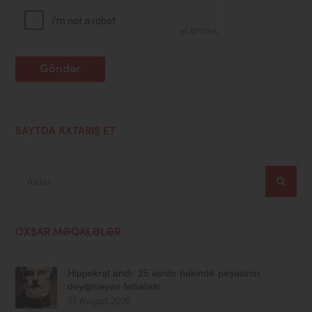
Göndər
SAYTDA AXTARIŞ ET
Axtar
OXŞAR MƏQALƏLƏR
Hippokrat andı: 25 əsrdir həkimlik peşəsinin
dəyişməyən fəlsəfəsi
07 Avqust 2026