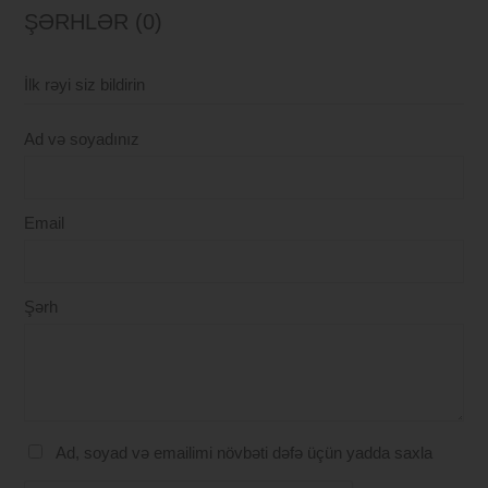
ŞƏRHLƏR (0)
İlk rəyi siz bildirin
Ad və soyadınız
Email
Şərh
Ad, soyad və emailimi növbəti dəfə üçün yadda saxla