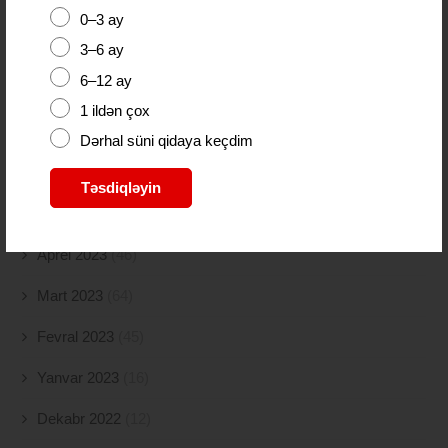
Oktyabr 2023
(26)
0–3 ay
Sentyabr 2023
(11)
3–6 ay
6–12 ay
Avqust 2023
(18)
1 ildən çox
İyul 2023
(30)
Dərhal süni qidaya keçdim
İyun 2023
(46)
Təsdiqləyin
May 2023
(47)
Aprel 2023
(46)
Mart 2023
(64)
Fevral 2023
(45)
Yanvar 2023
(16)
Dekabr 2022
(12)