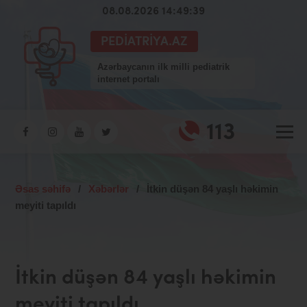
08.08.2026 14:49:40
PEDIATRIYA.AZ
Azərbaycanın ilk milli pediatrik
internet portalı
113
Əsas səhifə
/
Xəbərlər
/
İtkin düşən 84 yaşlı həkimin
meyiti tapıldı
İtkin düşən 84 yaşlı həkimin
meyiti tapıldı