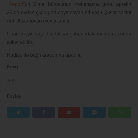
“Report”
un Şimal bürosunun məlumatına görə, aprelin
26-da evdən çıxıb geri qayıtmayan 84 yaşlı Qusar sakini
Arif Uluxanovun meyiti tapılıb.
Onun meyiti yaşadığı Qusar şəhərindəki evin su arxında
aşkar edilib.
Hadisə ilə bağlı araşdırma aparılır.
Baxış
97
Paylaş