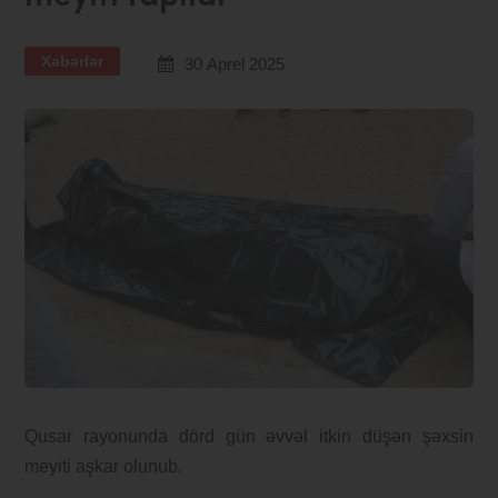
Xəbərlər
30 Aprel 2025
Qusar rayonunda dörd gün əvvəl itkin düşən şəxsin
meyiti aşkar olunub.