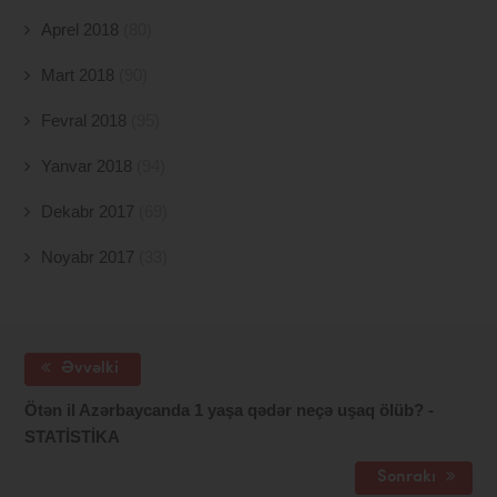
Aprel 2018
(80)
Mart 2018
(90)
Fevral 2018
(95)
Yanvar 2018
(94)
Dekabr 2017
(69)
Noyabr 2017
(33)
Əvvəlki
Ötən il Azərbaycanda 1 yaşa qədər neçə uşaq ölüb? -
STATİSTİKA
Sonrakı