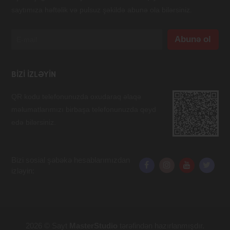
saytımıza həftəlik və pulsuz şəkildə abunə ola bilərsiniz.
BIZI IZLƏYIN
QR kodu telefonunuzda oxudaraq əlaqə
məlumatlarımızı birbaşa telefonunuzda qeyd
edə bilərsiniz.
Bizi sosial şəbəkə hesablarımızdan
izləyin:
2026 © Sayt
MasterStudio
tərəfindən hazırlanmışdır.