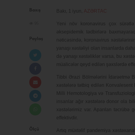
Baxış
Bakı, 1 iyun,
AZƏRTAC
95
Yeni növ koronavirus çox sürətlə
əksepidemik tədbirlərə baxmayaraq,
Paylaş
nəticəsində, koronavirus xəstələrinin
yanaşı xəstəliyi olan insanlarda daha
də yanaşı xəstəliklər varsa, bu xəstəl
müalicələr qeyd edilən şəxslərdə effe
Tibbi Ərazi Bölmələrini İdarəetmə 
xəstələrə tətbiq edilən Konvalesen
Milli Hemotologiya və Transfuziolog
insanlar ağır xəstələrə donor ola bili
xəstələrimiz var. Aparılan təcrübə 
effektivdir.
Ölçü
Artıq müxtəlif pandemiya xəstəxana