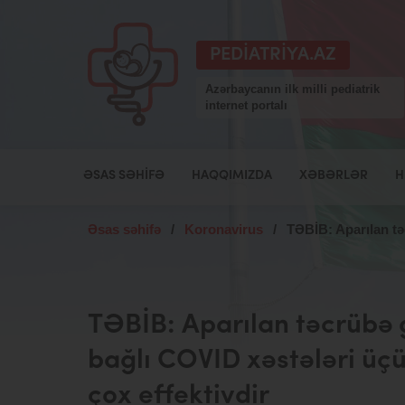
PEDIATRIYA.AZ
Azərbaycanın ilk milli pediatrik
internet portalı
ƏSAS SƏHIFƏ
HAQQIMIZDA
XƏBƏRLƏR
H
Əsas səhifə
/
Koronavirus
/
TƏBİB: Aparılan tə
TƏBİB: Aparılan təcrübə g
bağlı COVID xəstələri üç
çox effektivdir