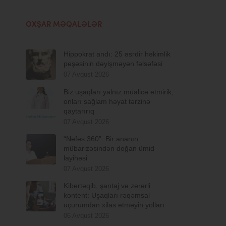
OXŞAR MƏQALƏLƏR
Hippokrat andı: 25 əsrdir həkimlik
peşəsinin dəyişməyən fəlsəfəsi
07 Avqust 2026
Biz uşaqları yalnız müalicə etmirik,
onları sağlam həyat tərzinə
qaytarırıq
07 Avqust 2026
“Nəfəs 360”: Bir ananın
mübarizəsindən doğan ümid
layihəsi
07 Avqust 2026
Kibertəqib, şantaj və zərərli
kontent: Uşaqları rəqəmsal
uçurumdan xilas etməyin yolları
06 Avqust 2026