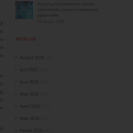
Xərçəng hüceyrələrinin immun
sistemindən yayınma mexanizmi
aşkar edilib
06 Avqust 2026
di
si
lə
ARXIVLƏR
də
an
Avqust 2026
(40)
İyul 2026
(125)
ır
İyun 2026
(84)
də
ış
May 2026
(55)
an
Aprel 2026
(97)
ox
Mart 2026
(25)
un
Fevral 2026
(40)