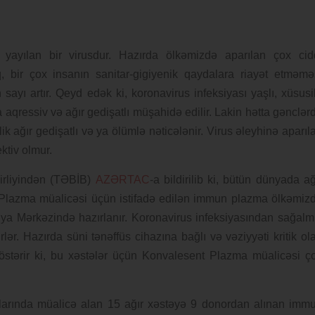
 yayılan bir virusdur. Hazırda ölkəmizdə aparılan çox cid
 bir çox insanın sanitar-gigiyenik qaydalara riayət etməmə
 sayı artır. Qeyd edək ki, koronavirus infeksiyası yaşlı, xüsusi
 aqressiv və ağır gedişatlı müşahidə edilir. Lakin hətta gənclər
ik ağır gedişatlı və ya ölümlə nəticələnir. Virus əleyhinə aparıl
ktiv olmur.
Birliyindən (TƏBİB)
AZƏRTAC
-a bildirilib ki, bütün dünyada ağ
t Plazma müalicəsi üçün istifadə edilən immun plazma ölkəmiz
iya Mərkəzində hazırlanır. Koronavirus infeksiyasından sağalm
rlər. Hazırda süni tənəffüs cihazına bağlı və vəziyyəti kritik ol
göstərir ki, bu xəstələr üçün Konvalesent Plazma müalicəsi ç
larında müalicə alan 15 ağır xəstəyə 9 donordan alınan imm