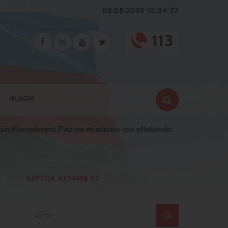
08.08.2026 10:34:28
113
ƏLAQƏ
üçün Konvalesent Plazma müalicəsi çox effektivdir
a
SAYTDA AXTARIŞ ET
Axtar