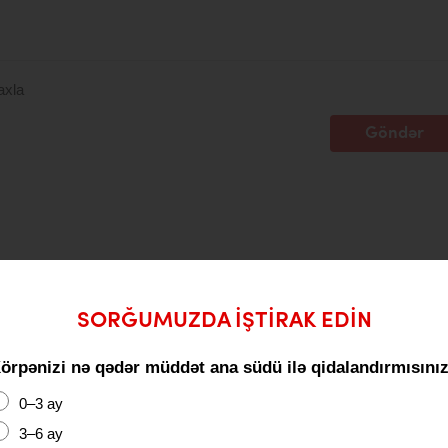
axla
Göndər
SORĞUMUZDA IŞTIRAK EDIN
örpənizi nə qədər müddət ana südü ilə qidalandırmısını
0–3 ay
3–6 ay