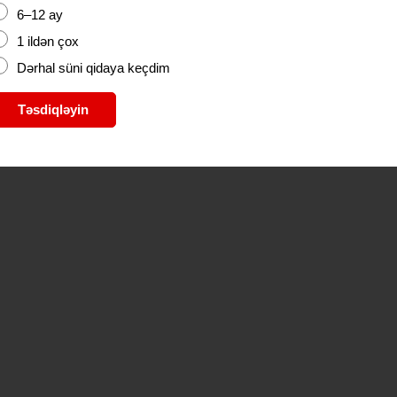
6–12 ay
1 ildən çox
Dərhal süni qidaya keçdim
Təsdiqləyin