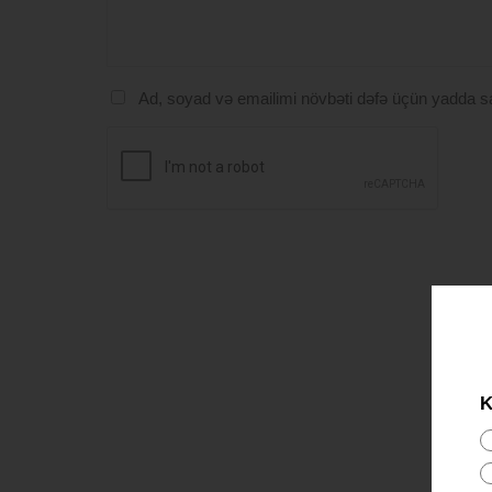
Ad, soyad və emailimi növbəti dəfə üçün yadda s
K