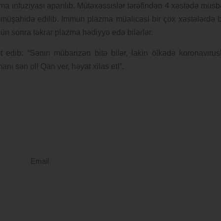
a infuziyası aparılıb. Mütəxəssislər tərəfindən 4 xəstədə müsb
müşahidə edilib. İmmun plazma müalicəsi bir çox xəstələrdə b
gün sonra təkrar plazma hədiyyə edə bilərlər.
 edib: “Sənin mübarizən bitə bilər, lakin ölkədə koronavirus
ı sən ol! Qan ver, həyat xilas et!”.
Email