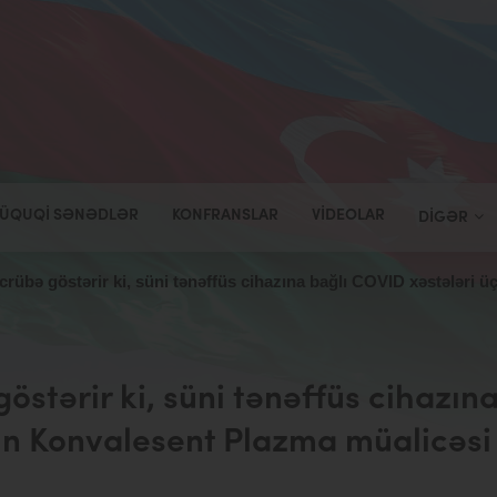
ÜQUQI SƏNƏDLƏR
KONFRANSLAR
VIDEOLAR
DIGƏR
crübə göstərir ki, süni tənəffüs cihazına bağlı COVID xəstələri 
östərir ki, süni tənəffüs cihazın
ün Konvalesent Plazma müalicəsi