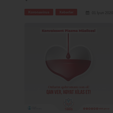
Koronavirus
Xəbərlər
01 İyun 2020