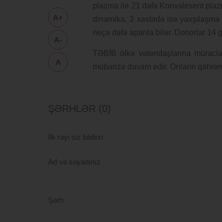
plazma ilə 21 dəfə Konvalesent plazm
A+
dinamika, 3 xəstədə isə yaxşılaşma 
neçə dəfə aparıla bilər. Donorlar 14 
A-
TƏBİB ölkə vətəndaşlarına müraciət
A
mübarizə davam edir. Onların qəhrəman
ŞƏRHLƏR (0)
İlk rəyi siz bildirin
Ad və soyadınız
Şərh