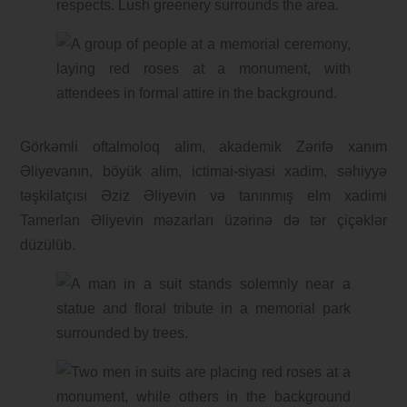
Görkəmli oftalmoloq alim, akademik Zərifə xanım
Əliyevanın, böyük alim, ictimai-siyasi xadim, səhiyyə
təşkilatçısı Əziz Əliyevin və tanınmış elm xadimi
Tamerlan Əliyevin məzarları üzərinə də tər çiçəklər
düzülüb.