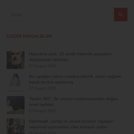
Axtar
OXŞAR MƏQALƏLƏR
Hippokrat andı: 25 əsrdir həkimlik peşəsinin
dəyişməyən fəlsəfəsi
07 Avqust 2026
Biz uşaqları yalnız müalicə etmirik, onları sağlam
həyat tərzinə qaytarırıq
07 Avqust 2026
“Nəfəs 360”: Bir ananın mübarizəsindən doğan
ümid layihəsi
07 Avqust 2026
Kibertəqib, şantaj və zərərli kontent: Uşaqları
rəqəmsal uçurumdan xilas etməyin yolları
06 Avqust 2026