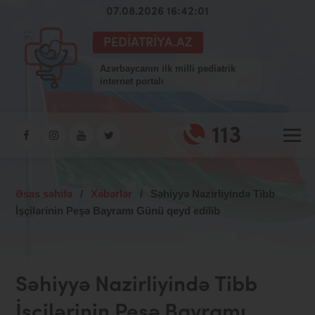
07.08.2026 16:42:02
PEDIATRIYA.AZ
Azərbaycanın ilk milli pediatrik
internet portalı
113
Əsas səhifə
/
Xəbərlər
/
Səhiyyə Nazirliyində Tibb
İşçilərinin Peşə Bayramı Günü qeyd edilib
Səhiyyə Nazirliyində Tibb
İşçilərinin Peşə Bayramı