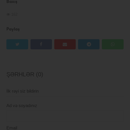
Baxış
162
Paylaş
ŞƏRHLƏR (0)
İlk rəyi siz bildirin
Ad və soyadınız
Email