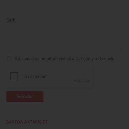
Şərh
Ad, soyad və emailimi növbəti dəfə üçün yadda saxla
Göndər
SAYTDA AXTARIŞ ET