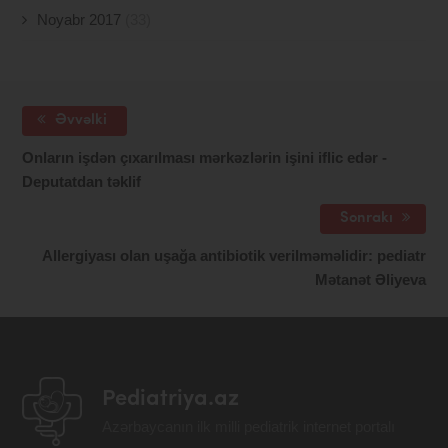
Noyabr 2017
(33)
Əvvəlki
Onların işdən çıxarılması mərkəzlərin işini iflic edər -
Deputatdan təklif
Sonrakı
Allergiyası olan uşağa antibiotik verilməməlidir: pediatr
Mətanət Əliyeva
Pediatriya.az
Azərbaycanın ilk milli pediatrik internet portalı