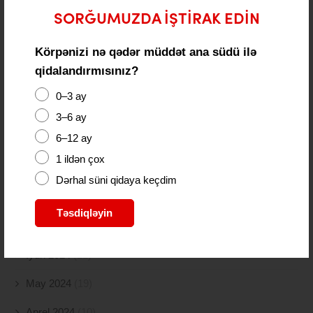
SORĞUMUZDA IŞTIRAK EDIN
Fevral 2025
(80)
Körpənizi nə qədər müddət ana südü ilə
Yanvar 2025
(56)
qidalandırmısınız?
Dekabr 2024
(54)
0–3 ay
Noyabr 2024
(41)
3–6 ay
6–12 ay
Oktyabr 2024
(51)
1 ildən çox
Sentyabr 2024
(21)
Dərhal süni qidaya keçdim
Avqust 2024
(4)
Təsdiqləyin
İyul 2024
(2)
İyun 2024
(21)
May 2024
(19)
Aprel 2024
(10)