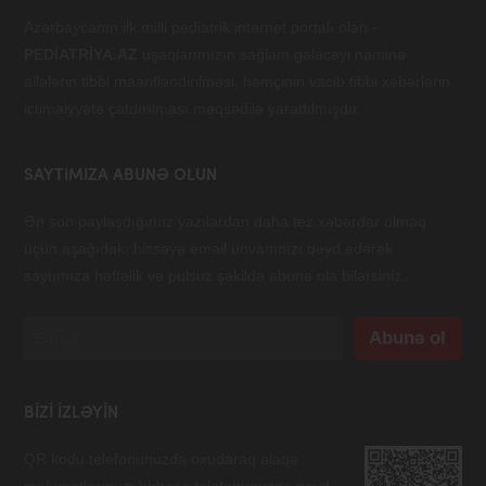
Azərbaycanın ilk milli pediatrik internet portalı olan -
PEDİATRİYA.AZ
uşaqlarımızın sağlam gələcəyi naminə
ailələrin tibbi maarifləndirilməsi, həmçinin vacib tibbi xəbərlərin
ictimaiyyətə çatdırılması məqsədilə yaradılmışdır.
SAYTIMIZA ABUNƏ OLUN
Ən son paylaşdığımız yazılardan daha tez xəbərdar olmaq
üçün aşağıdakı hissəyə email ünvanınızı qeyd edərək
saytımıza həftəlik və pulsuz şəkildə abunə ola bilərsiniz.
BIZI IZLƏYIN
QR kodu telefonunuzda oxudaraq əlaqə
məlumatlarımızı birbaşa telefonunuzda qeyd