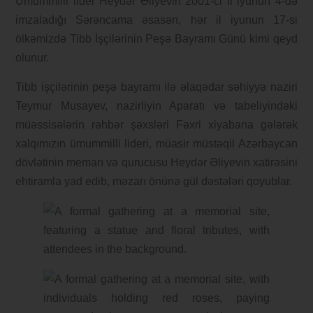
Ümummilli lider Heydər Əliyevin 2001-ci il iyunun 4-də
imzaladığı Sərəncama əsasən, hər il iyunun 17-si
ölkəmizdə Tibb İşçilərinin Peşə Bayramı Günü kimi qeyd
olunur.
Tibb işçilərinin peşə bayramı ilə əlaqədar səhiyyə naziri
Teymur Musayev, nazirliyin Aparatı və tabeliyindəki
müəssisələrin rəhbər şəxsləri Fəxri xiyabana gələrək
xalqımızın ümummilli lideri, müasir müstəqil Azərbaycan
dövlətinin memarı və qurucusu Heydər Əliyevin xatirəsini
ehtiramla yad edib, məzarı önünə gül dəstələri qoyublar.