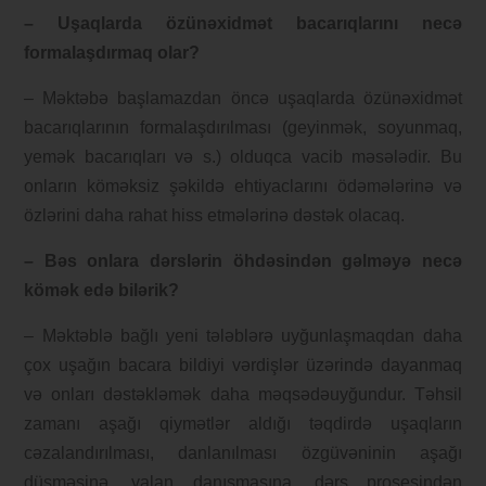
– Uşaqlarda özünəxidmət bacarıqlarını necə
formalaşdırmaq olar?
– Məktəbə başlamazdan öncə uşaqlarda özünəxidmət
bacarıqlarının formalaşdırılması (geyinmək, soyunmaq,
yemək bacarıqları və s.) olduqca vacib məsələdir. Bu
onların köməksiz şəkildə ehtiyaclarını ödəmələrinə və
özlərini daha rahat hiss etmələrinə dəstək olacaq.
– Bəs onlara dərslərin öhdəsindən gəlməyə necə
kömək edə bilərik?
– Məktəblə bağlı yeni tələblərə uyğunlaşmaqdan daha
çox uşağın bacara bildiyi vərdişlər üzərində dayanmaq
və onları dəstəkləmək daha məqsədəuyğundur. Təhsil
zamanı aşağı qiymətlər aldığı təqdirdə uşaqların
cəzalandırılması, danlanılması özgüvəninin aşağı
düşməsinə, yalan danışmasına, dərs prosesindən