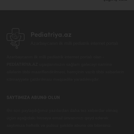
Pediatriya.az
Azərbaycanın ilk milli pediatrik internet portalı
Azərbaycanın ilk milli pediatrik internet portalı olan -
PEDİATRİYA.AZ
uşaqlarımızın sağlam gələcəyi naminə
ailələrin tibbi maarifləndirilməsi, həmçinin vacib tibbi xəbərlərin
ictimaiyyətə çatdırılması məqsədilə yaradılmışdır.
SAYTIMIZA ABUNƏ OLUN
Ən son paylaşdığımız yazılardan daha tez xəbərdar olmaq
üçün aşağıdakı hissəyə email ünvanınızı qeyd edərək
saytımıza həftəlik və pulsuz şəkildə abunə ola bilərsiniz.