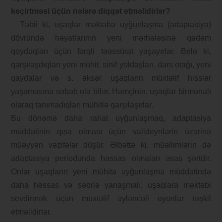
keçirtməsi üçün nələrə diqqət etməlidirlər?
– Təbii ki, uşaqlar məktəbə uyğunlaşma (adaptasiya)
dövründə həyatlarının yeni mərhələsinə qədəm
qoyduqları üçün fərqli təəssürat yaşayırlar. Belə ki,
qarşılaşdıqları yeni mühit, sinif yoldaşları, dərs otağı, yeni
qaydalar və s. əksər uşaqların müxtəlif hisslər
yaşamasına səbəb ola bilər. Həmçinin, uşaqlar birmənalı
olaraq tanımadıqları mühitlə qarşılaşırlar.
Bu dönəmə daha rahat uyğunlaşmaq, adaptasiya
müddətinin qısa olması üçün valideynlərin üzərinə
müəyyən vəzifələr düşür. Əlbəttə ki, müəllimlərin də
adaptasiya periodunda həssas olmaları əsas şərtdir.
Onlar uşaqların yeni mühitə uyğunlaşma müddətində
daha həssas və səbrlə yanaşmalı, uşaqlara məktəbi
sevdirmək üçün müxtəlif əyləncəli oyunlar təşkil
etməlidirlər.