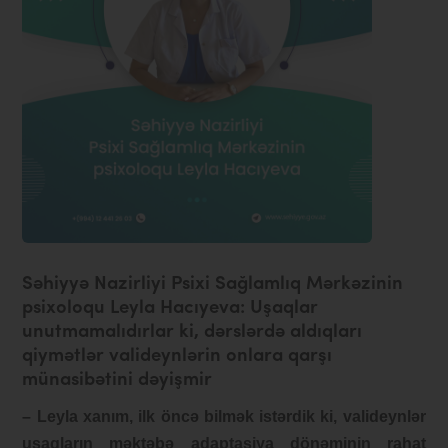
Səhiyyə Nazirliyi Psixi Sağlamlıq Mərkəzinin
psixoloqu Leyla Hacıyeva: Uşaqlar
unutmamalıdırlar ki, dərslərdə aldıqları
qiymətlər valideynlərin onlara qarşı
münasibətini dəyişmir
– Leyla xanım, ilk öncə bilmək istərdik ki, valideynlər
uşaqların məktəbə adaptasiya dönəminin rahat