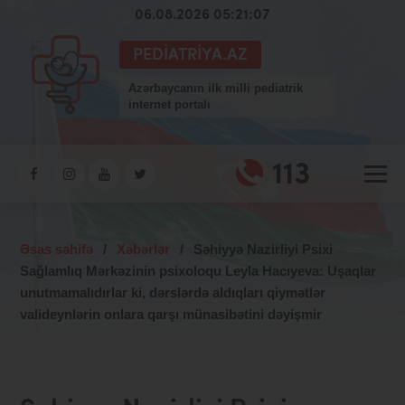
06.08.2026 05:21:08
PEDIATRIYA.AZ
Azərbaycanın ilk milli pediatrik
internet portalı
113
Əsas səhifə
/
Xəbərlər
/
Səhiyyə Nazirliyi Psixi
Sağlamlıq Mərkəzinin psixoloqu Leyla Hacıyeva: Uşaqlar
unutmamalıdırlar ki, dərslərdə aldıqları qiymətlər
valideynlərin onlara qarşı münasibətini dəyişmir