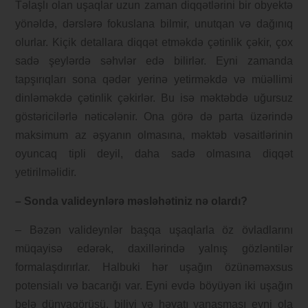
Təlaşlı olan uşaqlar uzun zaman diqqətlərini bir obyektə
yönəldə, dərslərə fokuslana bilmir, unutqan və dağınıq
olurlar. Kiçik detallara diqqət etməkdə çətinlik çəkir, çox
sadə şeylərdə səhvlər edə bilirlər. Eyni zamanda
tapşırıqları sona qədər yerinə yetirməkdə və müəllimi
dinləməkdə çətinlik çəkirlər. Bu isə məktəbdə uğursuz
göstəricilərlə nəticələnir. Ona görə də parta üzərində
maksimum az əşyanın olmasına, məktəb vəsaitlərinin
oyuncaq tipli deyil, daha sadə olmasına diqqət
yetirilməlidir.
– Sonda valideynlərə məsləhətiniz nə olardı?
– Bəzən valideynlər başqa uşaqlarla öz övladlarını
müqayisə edərək, daxillərində yalnış gözləntilər
formalaşdırırlar. Halbuki hər uşağın özünəməxsus
potensialı və bacarığı var. Eyni evdə böyüyən iki uşağın
belə dünyagörüşü, biliyi və həyatı yanaşması eyni ola