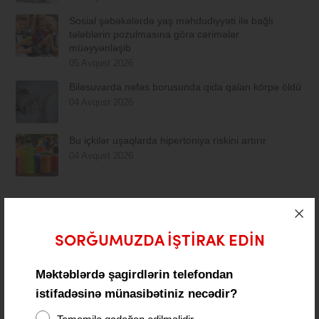
Sosial şəbəkələrdə yaş məhdudiyyəti ilə bağlı
tələblərin pozulmasına görə cərimələr
müəyyənləşib
05 Avqust 2026
Biləsuvarda nəfəs borusunda qida qalan körpə öldü
04 Avqust 2026
Bu içkilər uşaqlarda hipertoniya riskini artırır
04 Avqust 2026
ARXIVLƏR
SORĞUMUZDA IŞTIRAK EDIN
Avqust 2026
(15)
Məktəblərdə şagirdlərin telefondan
İyul 2026
(125)
istifadəsinə münasibətiniz necədir?
İyun 2026
(84)