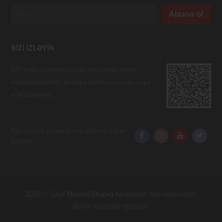
BIZI IZLƏYIN
QR kodu telefonunuzda oxudaraq əlaqə
məlumatlarımızı birbaşa telefonunuzda qeyd
edə bilərsiniz.
Bizi sosial şəbəkə hesablarımızdan
izləyin:
2026 © Sayt
MasterStudio
tərəfindən hazırlanmışdır.
Bütün hüquqlar qorunur.