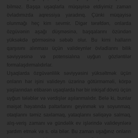
bilməz. Başqa uşaqlarla müqayisə etdiyimiz zaman
övladımızda aqressiya yaradırıq. Çünki müqayisə
olunmağı heç kim sevmir. Digər tərəfdən, onlarda
özgüvənin aşağı düşməsinə, başqalarını özündən
yüksəkdə görməsinə səbəb olur. Bu kimi halların
qarşısını alınması üçün valideynlər övladlarını bilik
səviyyəsinə və potensialına uyğun gözləntilər
formalaşdırmalıdırlar.
Uşaqlarda özgüvənlilik səviyyəsini yüksəltmək üçün
onların hər işini valideyn üzərinə götürməməli, körpə
yaşlarından etibarən uşaqlarda hər bir inkişaf dövrü üçün
uyğun tələblər və vərdişlər aşılanmalıdır. Belə ki, bunlar
məişət həyatında paltarlarını geyinmək və soyunmaq,
otaqlarını təmiz saxlamaq, yataqlarını səliqəyə salmaq,
alış-veriş zamanı və gündəlik ev işlərində valideynlərə
yardım etmək və s. ola bilər. Bu zaman uşağınız onların