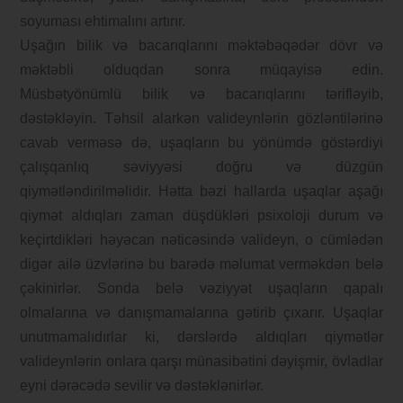
soyuması ehtimalını artırır.
Uşağın bilik və bacarıqlarını məktəbəqədər dövr və
məktəbli olduqdan sonra müqayisə edin.
Müsbətyönümlü bilik və bacarıqlarını tərifləyib,
dəstəkləyin. Təhsil alarkən valideynlərin gözləntilərinə
cavab verməsə də, uşaqların bu yönümdə göstərdiyi
çalışqanlıq səviyyəsi doğru və düzgün
qiymətləndirilməlidir. Hətta bəzi hallarda uşaqlar aşağı
qiymət aldıqları zaman düşdükləri psixoloji durum və
keçirtdikləri həyəcan nəticəsində valideyn, o cümlədən
digər ailə üzvlərinə bu barədə məlumat verməkdən belə
çəkinirlər. Sonda belə vəziyyət uşaqların qapalı
olmalarına və danışmamalarına gətirib çıxarır. Uşaqlar
unutmamalıdırlar ki, dərslərdə aldıqları qiymətlər
valideynlərin onlara qarşı münasibətini dəyişmir, övladlar
eyni dərəcədə sevilir və dəstəklənirlər.