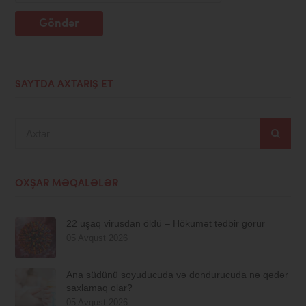
Göndər
SAYTDA AXTARIŞ ET
Axtar
OXŞAR MƏQALƏLƏR
22 uşaq virusdan öldü – Hökumət tədbir görür
05 Avqust 2026
Ana südünü soyuducuda və dondurucuda nə qədər
saxlamaq olar?
05 Avqust 2026