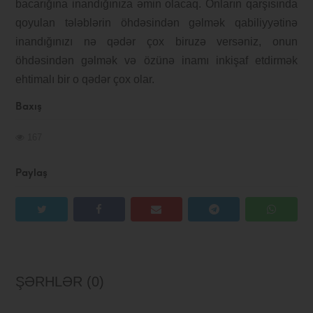
bacarığına inandığınıza əmin olacaq. Onların qarşısında
qoyulan tələblərin öhdəsindən gəlmək qabiliyyətinə
inandığınızı nə qədər çox biruzə versəniz, onun
öhdəsindən gəlmək və özünə inamı inkişaf etdirmək
ehtimalı bir o qədər çox olar.
Baxış
167
Paylaş
ŞƏRHLƏR (0)