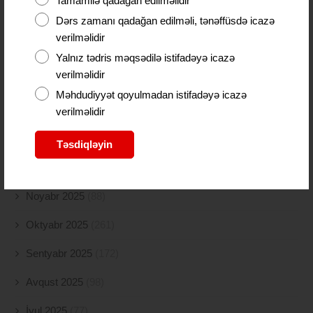
Tamamilə qadağan edilməlidir
Dərs zamanı qadağan edilməli, tənəffüsdə icazə
May 2026
(55)
verilməlidir
Aprel 2026
(97)
Yalnız tədris məqsədilə istifadəyə icazə
verilməlidir
Mart 2026
(25)
Məhdudiyyət qoyulmadan istifadəyə icazə
Fevral 2026
(40)
verilməlidir
Yanvar 2026
(63)
Təsdiqləyin
Dekabr 2025
(131)
Noyabr 2025
(88)
Oktyabr 2025
(261)
Sentyabr 2025
(172)
Avqust 2025
(98)
İyul 2025
(77)