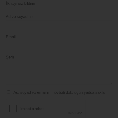
İlk rəyi siz bildirin
Ad və soyadınız
Email
Şərh
Ad, soyad və emailimi növbəti dəfə üçün yadda saxla