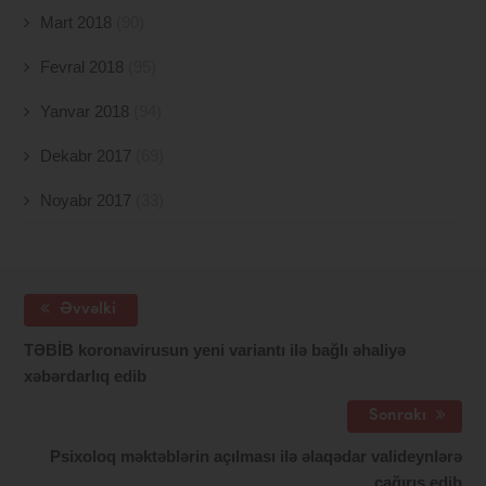
Mart 2018
(90)
Fevral 2018
(95)
Yanvar 2018
(94)
Dekabr 2017
(69)
Noyabr 2017
(33)
Əvvəlki
TƏBİB koronavirusun yeni variantı ilə bağlı əhaliyə
xəbərdarlıq edib
Sonrakı
Psixoloq məktəblərin açılması ilə əlaqədar valideynlərə
çağırış edib