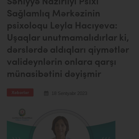
Səhiyyə Nazirliyi Psixi
Sağlamlıq Mərkəzinin
psixoloqu Leyla Hacıyeva:
Uşaqlar unutmamalıdırlar ki,
dərslərdə aldıqları qiymətlər
valideynlərin onlara qarşı
münasibətini dəyişmir
Xəbərlər
18 Sentyabr 2023