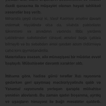
daxili qanaxma ilə müşayiət olunan həyati təhlükəli
xəsarətlər baş verib.
İttihamda qeyd olunur ki, Vasif Kərimov əməlini davam
etdirmək niyyətində olsa da, silahda patronların
tükənməsi və arvadının vaxtında tibbi yardıma
çatdırılması səbəbindən cinayət əməlini başa çatdıra
bilməyib və bu səbəbdən əməl qəsdən adam öldürməyə
cəhd kimi qiymətləndirilib.
Materiallara əsasən, ailə münaqişəsi bir müddət əvvəl
başlayıb. Mübahisələr davamlı xarakter alıb.
İttihama görə, hadisə günü tərəflər Xızı rayonuna
gedərkən geri qayıtmaq məcburiyyətində qalıb və
Yasamal rayonunda yerləşən qarajda mübahisə
yenidən alovlanıb. Bu zaman qadın boşanma, ayrılıq
və uşaqların himayəsi ilə bağlı məsələlər qaldırıb.