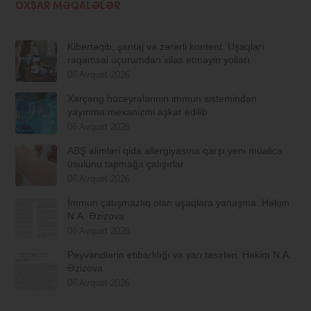
OXŞAR MƏQALƏLƏR
Kibertəqib, şantaj və zərərli kontent: Uşaqları
rəqəmsal uçurumdan xilas etməyin yolları
06 Avqust 2026
Xərçəng hüceyrələrinin immun sistemindən
yayınma mexanizmi aşkar edilib
06 Avqust 2026
ABŞ alimləri qida allergiyasına qarşı yeni müalicə
üsulunu tapmağa çalışırlar
06 Avqust 2026
İmmun çatışmazlıq olan uşaqlara yanaşma. Həkim
N.A. Əzizova
06 Avqust 2026
Peyvəndlərin etibarlılığı və yan təsirləri. Həkim N.A.
Əzizova
06 Avqust 2026