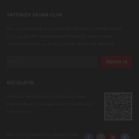
SAYTIMIZA ABUNƏ OLUN
Ən son paylaşdığımız yazılardan daha tez xəbərdar olmaq
üçün aşağıdakı hissəyə email ünvanınızı qeyd edərək
saytımıza həftəlik və pulsuz şəkildə abunə ola bilərsiniz.
BIZI IZLƏYIN
QR kodu telefonunuzda oxudaraq əlaqə
məlumatlarımızı birbaşa telefonunuzda qeyd
edə bilərsiniz.
Bizi sosial şəbəkə hesablarımızdan