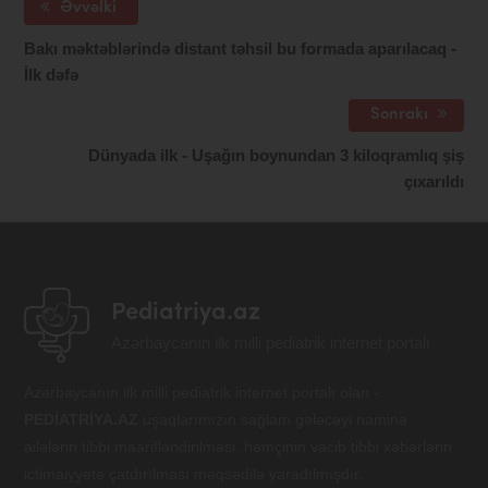
Əvvəlki
Bakı məktəblərində distant təhsil bu formada aparılacaq -
İlk dəfə
Sonrakı
Dünyada ilk - Uşağın boynundan 3 kiloqramlıq şiş
çıxarıldı
Pediatriya.az
Azərbaycanın ilk milli pediatrik internet portalı
Azərbaycanın ilk milli pediatrik internet portalı olan -
PEDİATRİYA.AZ
uşaqlarımızın sağlam gələcəyi naminə
ailələrin tibbi maarifləndirilməsi, həmçinin vacib tibbi xəbərlərin
ictimaiyyətə çatdırılması məqsədilə yaradılmışdır.