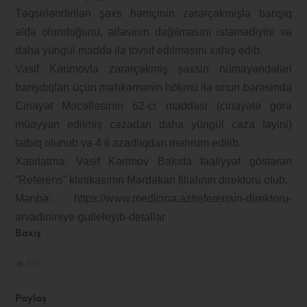
Təqsirləndirilən şəxs həmçinin zərərçəkmişlə barışıq
əldə olunduğunu, ailəsinin dağılmasını istəmədiyini və
daha yüngül maddə ilə tövsif edilməsini xahiş edib.
Vasif Kərimovla zərərçəkmiş şəxsin nümayəndələri
barışdıqları üçün məhkəmənin hökmü ilə onun barəsində
Cinayət Məcəlləsinin 62-ci maddəsi (cinayətə görə
müəyyən edilmiş cəzadan daha yüngül cəza təyini)
tətbiq olunub və 4 il azadlıqdan məhrum edilib.
Xatırlatma: Vasif Kərimov Bakıda fəaliyyət göstərən
“Referens” klinikasının Mərdəkan filialının direktoru olub.
Mənbə: https://www.medicina.az/referensin-direktoru-
arvadininiye-gulleleyib-detallar
Baxış
197
Paylaş