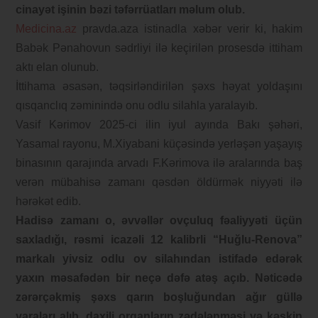
cinayət işinin bəzi təfərrüatları məlum olub.
Medicina.az
pravda.aza istinadla xəbər verir ki, hakim
Babək Pənahovun sədrliyi ilə keçirilən prosesdə ittiham
aktı elan olunub.
İttihama əsasən, təqsirləndirilən şəxs həyat yoldaşını
qısqanclıq zəminində onu odlu silahla yaralayıb.
Vasif Kərimov 2025-ci ilin iyul ayında Bakı şəhəri,
Yasamal rayonu, M.Xiyabani küçəsində yerləşən yaşayış
binasının qarajında arvadı F.Kərimova ilə aralarında baş
verən mübahisə zamanı qəsdən öldürmək niyyəti ilə
hərəkət edib.
Hadisə zamanı o, əvvəllər ovçuluq fəaliyyəti üçün
saxladığı, rəsmi icazəli 12 kalibrli “Huğlu-Renova”
markalı yivsiz odlu ov silahından istifadə edərək
yaxın məsafədən bir neçə dəfə atəş açıb. Nəticədə
zərərçəkmiş şəxs qarın boşluğundan ağır güllə
yaraları alıb, daxili orqanların zədələnməsi və kəskin