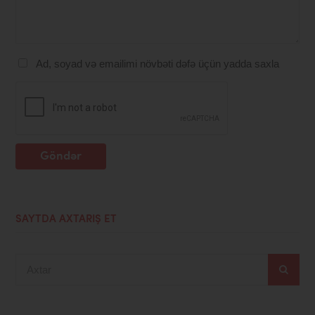
Ad, soyad və emailimi növbəti dəfə üçün yadda saxla
Göndər
SAYTDA AXTARIŞ ET
Axtar