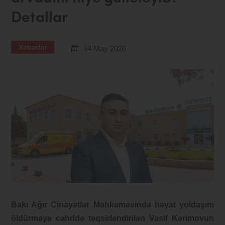
Detallar
Xəbərlər
14 May 2026
Bakı Ağır Cinayətlər Məhkəməsində həyat yoldaşını
öldürməyə cəhddə təqsirləndirilən Vasif Kərimovun