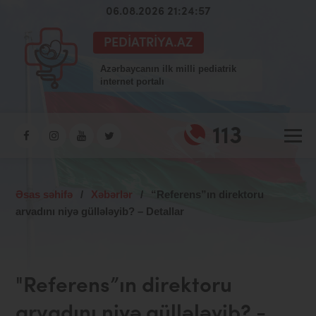
06.08.2026 21:24:58
PEDIATRIYA.AZ
Azərbaycanın ilk milli pediatrik
internet portalı
113
Əsas səhifə
/
Xəbərlər
/
“Referens”ın direktoru
arvadını niyə güllələyib? – Detallar
"Referens”ın direktoru
arvadını niyə güllələyib? -