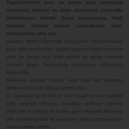
Təqsirləndirilən şəxs isə həmin anda emosional
vəziyyətini itirdiyini və silahı qorxutmaq məqsədilə
götürdüyünü bildirib. Buna baxmayaraq, Vasif
silahdan istifadə edərək zərərçəkmişə qarın
nahiyəsindən atəş açıb.
Atəşdən sonra F.Kərimova yerə yıxılıb. Təqsirləndirilən
şəxs daha sonra silahı kənara qoyaraq hadisə yerindən
çıxıb və dərhal təcili tibbi yardım və polisə məlumat
verdiyini deyib. Zərərçəkmiş xəstəxanaya çatdırılaraq
xilas edilib.
Məhkəmə istintaqı zamanı Vasif ona elan olunmuş
ittiham üzrə özünü qismən təqsirli bilib.
O, ifadəsində qeyd edib ki, ailə həyatında uzun müddət
ciddi problem olmayıb, sonradan şübhələr yaranıb.
Həmçinin o söyləyib ki, hadisə günü məqsədi öldürmək
yox, qorxutmaq olub və əməlindən dərhal sonra peşman
olaraq yardım çağırıb.