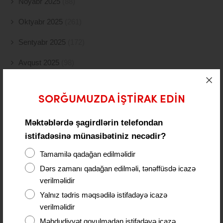
Noyabr 2025
(88)
Oktyabr 2025
(261)
Sentyabr 2025
(172)
Avqust 2025
(98)
İyul 2025
(77)
SORĞUMUZDA IŞTIRAK EDIN
İyun 2025
(49)
Məktəblərdə şagirdlərin telefondan
May 2025
(117)
istifadəsinə münasibətiniz necədir?
Aprel 2025
(108)
Tamamilə qadağan edilməlidir
Mart 2025
(52)
Dərs zamanı qadağan edilməli, tənəffüsdə icazə
verilməlidir
Fevral 2025
(80)
Yalnız tədris məqsədilə istifadəyə icazə
Yanvar 2025
(56)
verilməlidir
Məhdudiyyət qoyulmadan istifadəyə icazə