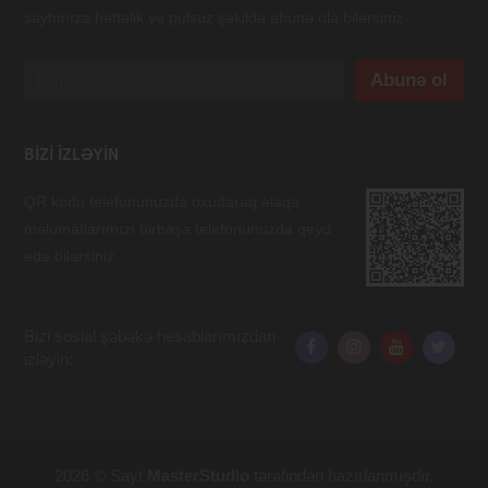
saytımıza həftəlik və pulsuz şəkildə abunə ola bilərsiniz.
BIZI IZLƏYIN
QR kodu telefonunuzda oxudaraq əlaqə
məlumatlarımızı birbaşa telefonunuzda qeyd
edə bilərsiniz.
Bizi sosial şəbəkə hesablarımızdan
izləyin:
2026 © Sayt
MasterStudio
tərəfindən hazırlanmışdır.