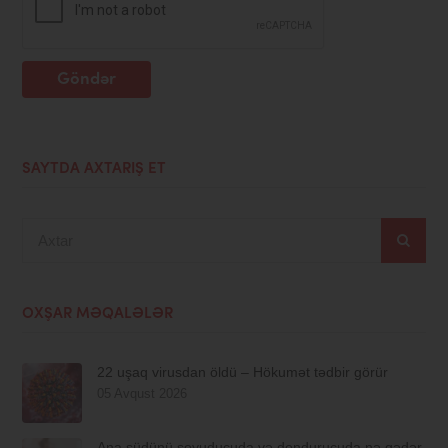
Göndər
SAYTDA AXTARIŞ ET
Axtar
OXŞAR MƏQALƏLƏR
22 uşaq virusdan öldü – Hökumət tədbir görür
05 Avqust 2026
Ana südünü soyuducuda və dondurucuda nə qədər