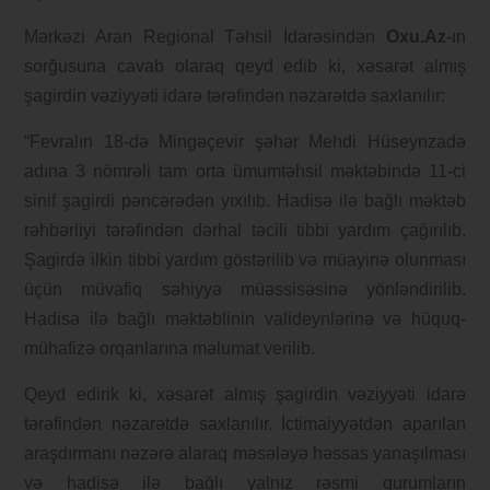
Mərkəzi Aran Regional Təhsil İdarəsindən
Oxu.Az
-ın
sorğusuna cavab olaraq qeyd edib ki,
xəsarət almış
şagirdin vəziyyəti idarə tərəfindən nəzarətdə saxlanılır:
“Fevralın 18-də Mingəçevir şəhər Mehdi Hüseynzadə
adına 3 nömrəli tam orta ümumtəhsil məktəbində 11-ci
sinif şagirdi pəncərədən yıxılıb. Hadisə ilə bağlı məktəb
rəhbərliyi tərəfindən dərhal təcili tibbi yardım çağırılıb.
Şagirdə ilkin tibbi yardım göstərilib və müayinə olunması
üçün müvafiq səhiyyə müəssisəsinə yönləndirilib.
Hadisə ilə bağlı məktəblinin valideynlərinə və hüquq-
mühafizə orqanlarına məlumat verilib.
Qeyd edirik ki, xəsarət almış şagirdin vəziyyəti idarə
tərəfindən nəzarətdə saxlanılır. İctimaiyyətdən aparılan
araşdırmanı nəzərə alaraq məsələyə həssas yanaşılması
və hadisə ilə bağlı yalnız rəsmi qurumların