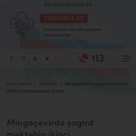
06.08.2026 02:46:10
PEDIATRIYA.AZ
Azərbaycanın ilk milli pediatrik
internet portalı
113
Əsas səhifə
/
Xəbərlər
/
Mingəçevirdə şagird məktəbin
ikinci mərtəbəsindən yıxıldı
Mingəçevirdə şagird
məktəbin ikinci