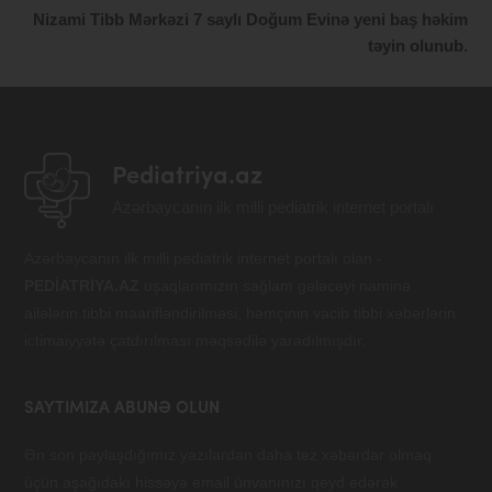
Nizami Tibb Mərkəzi 7 saylı Doğum Evinə yeni baş həkim
təyin olunub.
Pediatriya.az
Azərbaycanın ilk milli pediatrik internet portalı
Azərbaycanın ilk milli pediatrik internet portalı olan -
PEDİATRİYA.AZ
uşaqlarımızın sağlam gələcəyi naminə
ailələrin tibbi maarifləndirilməsi, həmçinin vacib tibbi xəbərlərin
ictimaiyyətə çatdırılması məqsədilə yaradılmışdır.
SAYTIMIZA ABUNƏ OLUN
Ən son paylaşdığımız yazılardan daha tez xəbərdar olmaq
üçün aşağıdakı hissəyə email ünvanınızı qeyd edərək