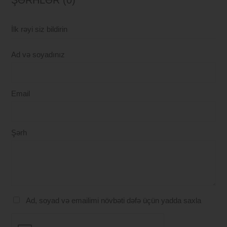
İlk rəyi siz bildirin
Ad və soyadınız
Email
Şərh
Ad, soyad və emailimi növbəti dəfə üçün yadda saxla