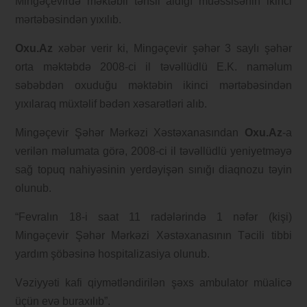
Mingəçevirdə məktəbli təhsil aldığı müəssisənin ikinci
mərtəbəsindən yıxılıb.
Oxu.Az
xəbər verir ki, Mingəçevir şəhər 3 saylı şəhər
orta məktəbdə 2008-ci il təvəllüdlü E.K. naməlum
səbəbdən oxuduğu məktəbin ikinci mərtəbəsindən
yıxılaraq müxtəlif bədən xəsarətləri alıb.
Mingəçevir Şəhər Mərkəzi Xəstəxanasından
Oxu.Az
-a
verilən məlumata görə, 2008-ci il təvəllüdlü yeniyetməyə
sağ topuq nahiyəsinin yerdəyişən sınığı diaqnozu təyin
olunub.
“Fevralın 18-i saat 11 radələrində 1 nəfər (kişi)
Mingəçevir Şəhər Mərkəzi Xəstəxanasının Təcili tibbi
yardım şöbəsinə hospitalizasiya olunub.
Vəziyyəti kafi qiymətləndirilən şəxs ambulator müalicə
üçün evə buraxılıb”.