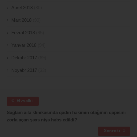
Aprel 2018
(80)
Mart 2018
(90)
Fevral 2018
(95)
Yanvar 2018
(94)
Dekabr 2017
(69)
Noyabr 2017
(33)
Əvvəlki
Sağlam ailə klinikasında qadın həkimin otağının qapısını
zorla açan şəxs niyə həbs edildi?
Sonrakı