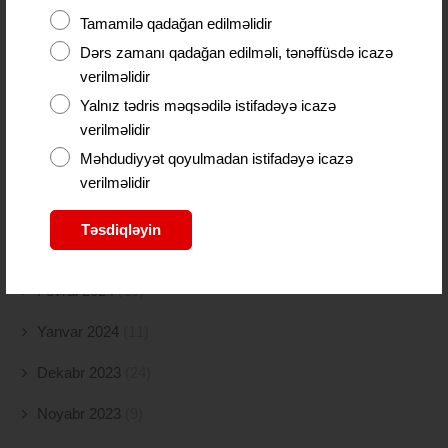
Sentyabr 2024
(21)
Tamamilə qadağan edilməlidir
Avqust 2024
(4)
Dərs zamanı qadağan edilməli, tənəffüsdə icazə
verilməlidir
İyul 2024
(2)
Yalnız tədris məqsədilə istifadəyə icazə
İyun 2024
(21)
verilməlidir
Məhdudiyyət qoyulmadan istifadəyə icazə
May 2024
(19)
verilməlidir
Aprel 2024
(10)
Təsdiqləyin
Mart 2024
(5)
Fevral 2024
(15)
Yanvar 2024
(11)
Dekabr 2023
(24)
Noyabr 2023
(9)