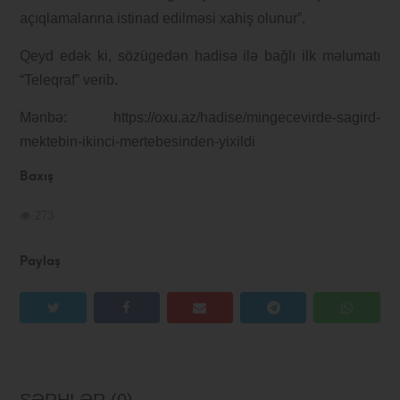
açıqlamalarına istinad edilməsi xahiş olunur”.
Qeyd edək ki, sözügedən hadisə ilə bağlı ilk məlumatı
“Teleqraf” verib.
Mənbə: https://oxu.az/hadise/mingecevirde-sagird-
mektebin-ikinci-mertebesinden-yixildi
Baxış
273
Paylaş
ŞƏRHLƏR (0)