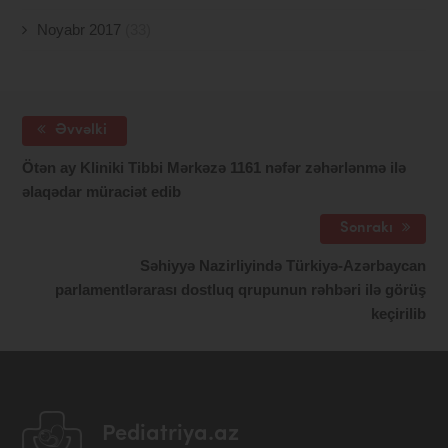
Noyabr 2017
(33)
Əvvəlki
Ötən ay Kliniki Tibbi Mərkəzə 1161 nəfər zəhərlənmə ilə
əlaqədar müraciət edib
Sonrakı
Səhiyyə Nazirliyində Türkiyə-Azərbaycan
parlamentlərarası dostluq qrupunun rəhbəri ilə görüş
keçirilib
Pediatriya.az