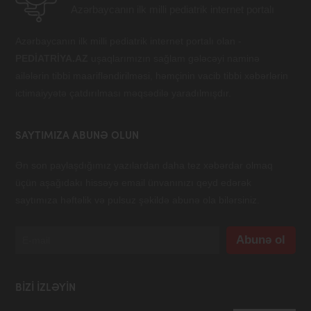
Azərbaycanın ilk milli pediatrik internet portalı
Azərbaycanın ilk milli pediatrik internet portalı olan -
PEDİATRİYA.AZ
uşaqlarımızın sağlam gələcəyi naminə
ailələrin tibbi maarifləndirilməsi, həmçinin vacib tibbi xəbərlərin
ictimaiyyətə çatdırılması məqsədilə yaradılmışdır.
SAYTIMIZA ABUNƏ OLUN
Ən son paylaşdığımız yazılardan daha tez xəbərdar olmaq
üçün aşağıdakı hissəyə email ünvanınızı qeyd edərək
saytımıza həftəlik və pulsuz şəkildə abunə ola bilərsiniz.
BIZI IZLƏYIN