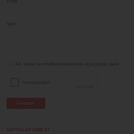
Email
Şərh
Ad, soyad və emailimi növbəti dəfə üçün yadda saxla
Göndər
SAYTDA AXTARIŞ ET