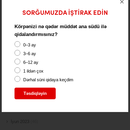
Aprel 2024
(10)
SORĞUMUZDA IŞTIRAK EDIN
Mart 2024
(5)
Körpənizi nə qədər müddət ana südü ilə
Fevral 2024
(15)
qidalandırmısınız?
Yanvar 2024
(11)
0–3 ay
Dekabr 2023
(24)
3–6 ay
Noyabr 2023
(9)
6–12 ay
1 ildən çox
Oktyabr 2023
(26)
Dərhal süni qidaya keçdim
Sentyabr 2023
(11)
Təsdiqləyin
Avqust 2023
(18)
İyul 2023
(30)
İyun 2023
(46)