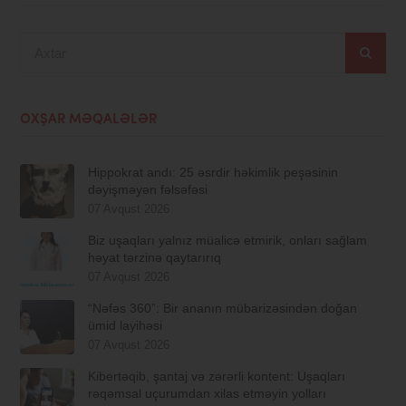
Axtar
OXŞAR MƏQALƏLƏR
Hippokrat andı: 25 əsrdir həkimlik peşəsinin
dəyişməyən fəlsəfəsi
07 Avqust 2026
Biz uşaqları yalnız müalicə etmirik, onları sağlam
həyat tərzinə qaytarırıq
07 Avqust 2026
“Nəfəs 360”: Bir ananın mübarizəsindən doğan
ümid layihəsi
07 Avqust 2026
Kibertəqib, şantaj və zərərli kontent: Uşaqları
rəqəmsal uçurumdan xilas etməyin yolları