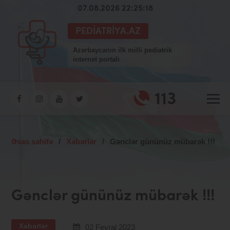
07.08.2026 22:25:18
PEDIATRIYA.AZ
Azərbaycanın ilk milli pediatrik
internet portalı
113
Əsas səhifə
/
Xəbərlər
/
Gənclər gününüz mübarək !!!
Gənclər gününüz mübarək !!!
Xəbərlər
02 Fevral 2023