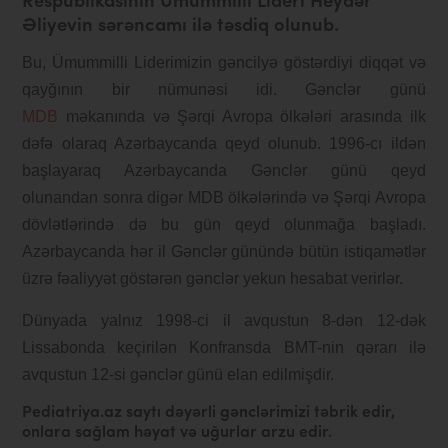
Respublikasının Ümummilli Lideri Heydər
Əliyevin sərəncamı ilə təsdiq olunub.
Bu, Ümummilli Liderimizin gəncilyə göstərdiyi diqqət və
qayğının bir nümunəsi idi. Gənclər günü
MDB
məkanında və Şərqi Avropa ölkələri arasında ilk
dəfə olaraq Azərbaycanda qeyd olunub. 1996-cı ildən
başlayaraq Azərbaycanda Gənclər günü qeyd
olunandan sonra digər MDB ölkələrində və Şərqi Avropa
dövlətlərində də bu gün qeyd olunmağa başladı.
Azərbaycanda hər il Gənclər günündə bütün istiqamətlər
üzrə fəaliyyət göstərən gənclər yekun hesabat verirlər.
Dünyada yalnız 1998-ci il avqustun 8-dən 12-dək
Lissabonda keçirilən Konfransda BMT-nin qərarı ilə
avqustun 12-si gənclər günü elan edilmişdir.
Pediatriya.az saytı dəyərli gənclərimizi təbrik edir,
onlara sağlam həyat və uğurlar arzu edir.