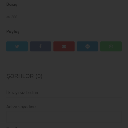
Baxış
206
Paylaş
ŞƏRHLƏR (0)
İlk rəyi siz bildirin
Ad və soyadınız