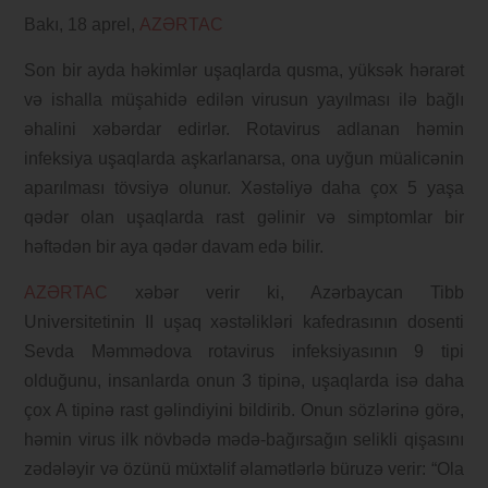
Bakı, 18 aprel,
AZƏRTAC
Son bir ayda həkimlər uşaqlarda qusma, yüksək hərarət
və ishalla müşahidə edilən virusun yayılması ilə bağlı
əhalini xəbərdar edirlər. Rotavirus adlanan həmin
infeksiya uşaqlarda aşkarlanarsa, ona uyğun müalicənin
aparılması tövsiyə olunur. Xəstəliyə daha çox 5 yaşa
qədər olan uşaqlarda rast gəlinir və simptomlar bir
həftədən bir aya qədər davam edə bilir.
AZƏRTAC
xəbər verir ki, Azərbaycan Tibb
Universitetinin II uşaq xəstəlikləri kafedrasının dosenti
Sevda Məmmədova rotavirus infeksiyasının 9 tipi
olduğunu, insanlarda onun 3 tipinə, uşaqlarda isə daha
çox A tipinə rast gəlindiyini bildirib. Onun sözlərinə görə,
həmin virus ilk növbədə mədə-bağırsağın selikli qişasını
zədələyir və özünü müxtəlif əlamətlərlə büruzə verir: “Ola