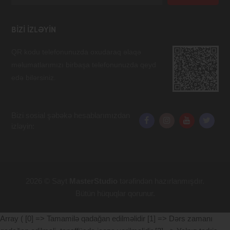
BIZI IZLƏYIN
QR kodu telefonunuzda oxudaraq əlaqə
məlumatlarımızı birbaşa telefonunuzda qeyd
edə bilərsiniz.
Bizi sosial şəbəkə hesablarımızdan
izləyin:
2026 © Sayt
MasterStudio
tərəfindən hazırlanmışdır.
Bütün hüquqlar qorunur.
Array ( [0] => Tamamilə qadağan edilməlidir [1] => Dərs zamanı