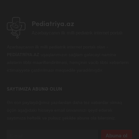
Pediatriya.az
Azərbaycanın ilk milli pediatrik internet portalı
Azərbaycanın ilk milli pediatrik internet portalı olan -
PEDİATRİYA.AZ
uşaqlarımızın sağlam gələcəyi naminə
ailələrin tibbi maarifləndirilməsi, həmçinin vacib tibbi xəbərlərin
ictimaiyyətə çatdırılması məqsədilə yaradılmışdır.
SAYTIMIZA ABUNƏ OLUN
Ən son paylaşdığımız yazılardan daha tez xəbərdar olmaq
üçün aşağıdakı hissəyə email ünvanınızı qeyd edərək
saytımıza həftəlik və pulsuz şəkildə abunə ola bilərsiniz.