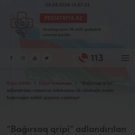
06.08.2026 13:57:23
PEDIATRIYA.AZ
Azərbaycanın ilk milli pediatrik
internet portalı
113
Əsas səhifə
/
Digər məqalələr
/
“Bağırsaq qripi”
adlandırılan rotavirus infeksiyası ilk növbədə mədə-
bağırsağın selikli qişasını zədələyir
“Bağırsaq qripi” adlandırılan