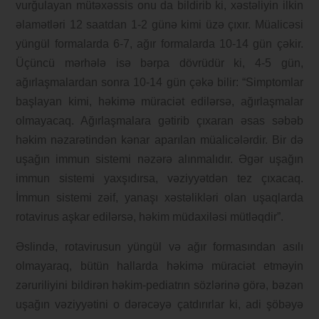
vurğulayan mütəxəssis onu da bildirib ki, xəstəliyin ilkin
əlamətləri 12 saatdan 1-2 günə kimi üzə çıxır. Müalicəsi
yüngül formalarda 6-7, ağır formalarda 10-14 gün çəkir.
Üçüncü mərhələ isə bərpa dövrüdür ki, 4-5 gün,
ağırlaşmalardan sonra 10-14 gün çəkə bilir: “Simptomlar
başlayan kimi, həkimə müraciət edilərsə, ağırlaşmalar
olmayacaq. Ağırlaşmalara gətirib çıxaran əsas səbəb
həkim nəzarətindən kənar aparılan müalicələrdir. Bir də
uşağın immun sistemi nəzərə alınmalıdır. Əgər uşağın
immun sistemi yaxşıdırsa, vəziyyətdən tez çıxacaq.
İmmun sistemi zəif, yanaşı xəstəlikləri olan uşaqlarda
rotavirus aşkar edilərsə, həkim müdaxiləsi mütləqdir”.
Əslində, rotavirusun yüngül və ağır formasından asılı
olmayaraq, bütün hallarda həkimə müraciət etməyin
zəruriliyini bildirən həkim-pediatrın sözlərinə görə, bəzən
uşağın vəziyyətini o dərəcəyə çatdırırlar ki, adi şöbəyə