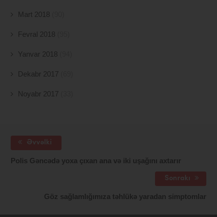
Mart 2018
(90)
Fevral 2018
(95)
Yanvar 2018
(94)
Dekabr 2017
(69)
Noyabr 2017
(33)
Əvvəlki
Polis Gəncədə yoxa çıxan ana və iki uşağını axtarır
Sonrakı
Göz sağlamlığımıza təhlükə yaradan simptomlar