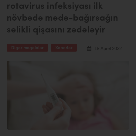
rotavirus infeksiyası ilk
növbədə mədə-bağırsağın
selikli qişasını zədələyir
Digər məqalələr
Xəbərlər
18 Aprel 2022