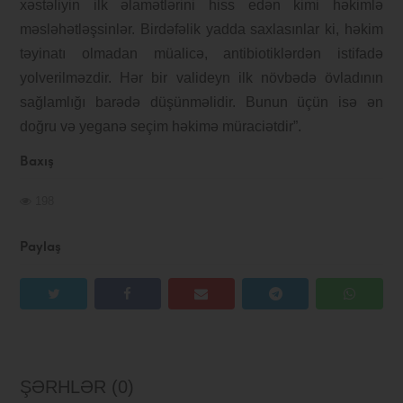
xəstəliyin ilk əlamətlərini hiss edən kimi həkimlə
məsləhətləşsinlər. Birdəfəlik yadda saxlasınlar ki, həkim
təyinatı olmadan müalicə, antibiotiklərdən istifadə
yolverilməzdir. Hər bir valideyn ilk növbədə övladının
sağlamlığı barədə düşünməlidir. Bunun üçün isə ən
doğru və yeganə seçim həkimə müraciətdir”.
Baxış
198
Paylaş
ŞƏRHLƏR (0)