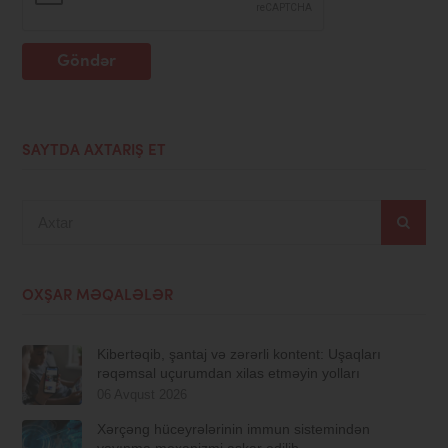
Göndər
SAYTDA AXTARIŞ ET
Axtar
OXŞAR MƏQALƏLƏR
Kibertəqib, şantaj və zərərli kontent: Uşaqları
rəqəmsal uçurumdan xilas etməyin yolları
06 Avqust 2026
Xərçəng hüceyrələrinin immun sistemindən
yayınma mexanizmi aşkar edilib