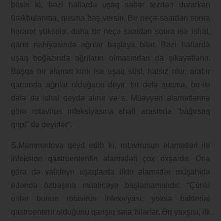
bilsin ki, bəzi hallarda uşaq səhər tezdən durarkən
ürəkbulanma, qusma baş versin. Bir neçə saatdan sonra
hərarət yüksələ, daha bir neçə saatdan sonra isə ishal,
qarın nahiyəsində ağrılar başlaya bilər. Bəzi hallarda
uşaq boğazında ağrıların olmasından da şikayətlənir.
Başqa bir əlamət kimi isə uşaq süst, halsız olur, arabir
qarnında ağrılar olduğunu deyir, bir dəfə qusma, bir-iki
dəfə də ishal qeydə alınır və s. Müəyyən əlamətlərinə
görə rotavirus infeksiyasına əhali arasında “bağırsaq
qripi” də deyirlər”.
S.Məmmədova qeyd edib ki, rotavirusun əlamətləri ilə
infeksion qastroenteritin əlamətləri çox oxşardır. Ona
görə də valideyn uşaqlarda ilkin əlamətlər müşahidə
edəndə özbaşına müalicəyə başlamamalıdır: “Çünki
onlar bunun rotavirus infeksiyası, yoxsa bakterial
qastroenterit olduğunu qarışıq sala bilərlər. Ən yaxşısı, ilk