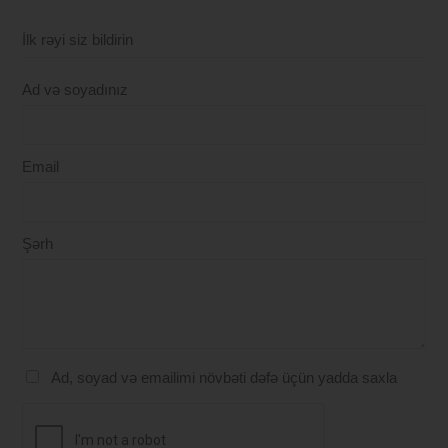
İlk rəyi siz bildirin
Ad və soyadınız
Email
Şərh
Ad, soyad və emailimi növbəti dəfə üçün yadda saxla