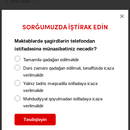
İyun 2026
(84)
May 2026
(55)
Aprel 2026
(97)
SORĞUMUZDA IŞTIRAK EDIN
Mart 2026
(25)
Məktəblərdə şagirdlərin telefondan
Fevral 2026
(40)
istifadəsinə münasibətiniz necədir?
Tamamilə qadağan edilməlidir
Yanvar 2026
(63)
Dərs zamanı qadağan edilməli, tənəffüsdə icazə
Dekabr 2025
(131)
verilməlidir
Yalnız tədris məqsədilə istifadəyə icazə
Noyabr 2025
(88)
verilməlidir
Oktyabr 2025
(261)
Məhdudiyyət qoyulmadan istifadəyə icazə
verilməlidir
Sentyabr 2025
(172)
Təsdiqləyin
Avqust 2025
(98)