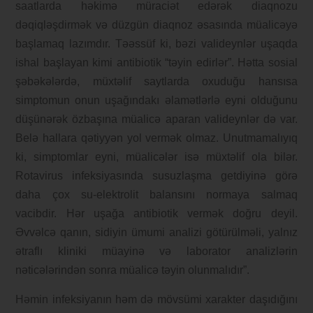
saatlarda həkimə müraciət edərək diaqnozu
dəqiqləşdirmək və düzgün diaqnoz əsasında müalicəyə
başlamaq lazımdır. Təəssüf ki, bəzi valideynlər uşaqda
ishal başlayan kimi antibiotik “təyin edirlər”. Hətta sosial
şəbəkələrdə, müxtəlif saytlarda oxuduğu hansısa
simptomun onun uşağındakı əlamətlərlə eyni olduğunu
düşünərək özbaşına müalicə aparan valideynlər də var.
Belə hallara qətiyyən yol vermək olmaz. Unutmamalıyıq
ki, simptomlar eyni, müalicələr isə müxtəlif ola bilər.
Rotavirus infeksiyasında susuzlaşma getdiyinə görə
daha çox su-elektrolit balansını normaya salmaq
vacibdir. Hər uşağa antibiotik vermək doğru deyil.
Əvvəlcə qanın, sidiyin ümumi analizi götürülməli, yalnız
ətraflı kliniki müayinə və laborator analizlərin
nəticələrindən sonra müalicə təyin olunmalıdır”.
Həmin infeksiyanın həm də mövsümi xarakter daşıdığını