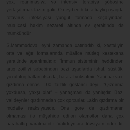
yox, reanimasiya və intensiv terapiya şöbəsinə
yerləşdirmək lazım gəlir. O qeyd edib ki, altıaylıq uşaqda
rotavirus infeksiyası yüngül formada keçdiyindən,
müalicəsi həkim nəzarəti altında ev şəraitində də
mümkündür.
S.Məmmədova, eyni zamanda xatırladıb ki, xəstəliyin
orta və ağır formalarında müalicə mütləq xəstəxana
şəraitində aparılmalıdır: “İmmun sisteminin həddindən
artıq zəifliyi səbəbindən bəzi uşaqlarda ishal, süstlük,
yuxululuq halları olsa da, hərarət yüksəlmir. Yəni hər vaxt
qızdırma olması 100 faizlik göstərici deyil. “Qızdırma
yoxdursa, yaxşı olar” – yanaşması da yanlışdır. Bəzi
valideynlər qızdırmadan çox qorxurlar. Lakin qızdırma bir
müdafiə reaksiyasıdır. Ona görə də qızdırmanın
olmaması ilə müşahidə edilən əlamətlər daha çox
narahatlıq yaratmalıdır. Valideynlərə tövsiyəm odur ki,