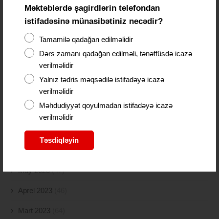
Məktəblərdə şagirdlərin telefondan
Yanvar 2024
(11)
istifadəsinə münasibətiniz necədir?
Dekabr 2023
(24)
Tamamilə qadağan edilməlidir
Noyabr 2023
(9)
Dərs zamanı qadağan edilməli, tənəffüsdə icazə
verilməlidir
Oktyabr 2023
(26)
Yalnız tədris məqsədilə istifadəyə icazə
Sentyabr 2023
(11)
verilməlidir
Məhdudiyyət qoyulmadan istifadəyə icazə
Avqust 2023
(18)
verilməlidir
İyul 2023
(30)
Təsdiqləyin
İyun 2023
(46)
May 2023
(47)
Aprel 2023
(46)
Mart 2023
(64)