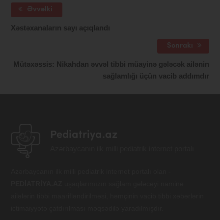
Əvvəlki
Xəstəxanaların sayı açıqlandı
Sonrakı
Mütəxəssis: Nikahdan əvvəl tibbi müayinə gələcək ailənin
sağlamlığı üçün vacib addımdır
Pediatriya.az
Azərbaycanın ilk milli pediatrik internet portalı
Azərbaycanın ilk milli pediatrik internet portalı olan -
PEDİATRİYA.AZ
uşaqlarımızın sağlam gələcəyi naminə
ailələrin tibbi maarifləndirilməsi, həmçinin vacib tibbi xəbərlərin
ictimaiyyətə çatdırılması məqsədilə yaradılmışdır.