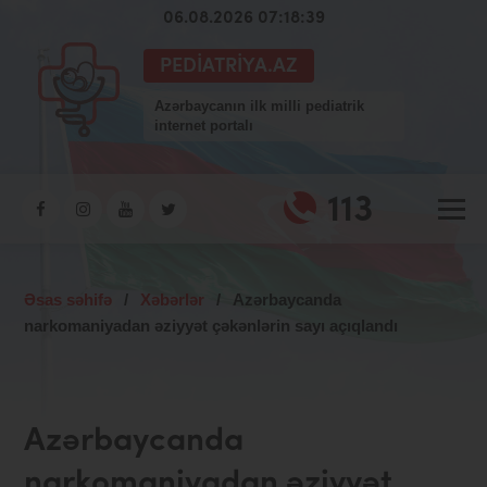
06.08.2026 07:18:40
PEDIATRIYA.AZ
Azərbaycanın ilk milli pediatrik
internet portalı
113
Əsas səhifə
/
Xəbərlər
/
Azərbaycanda
narkomaniyadan əziyyət çəkənlərin sayı açıqlandı
Azərbaycanda
narkomaniyadan əziyyət