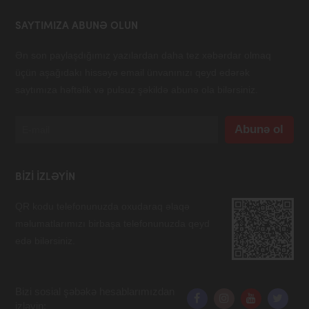
SAYTIMIZA ABUNƏ OLUN
Ən son paylaşdığımız yazılardan daha tez xəbərdar olmaq
üçün aşağıdakı hissəyə email ünvanınızı qeyd edərək
saytımıza həftəlik və pulsuz şəkildə abunə ola bilərsiniz.
BIZI IZLƏYIN
QR kodu telefonunuzda oxudaraq əlaqə
məlumatlarımızı birbaşa telefonunuzda qeyd
edə bilərsiniz.
Bizi sosial şəbəkə hesablarımızdan
izləyin: