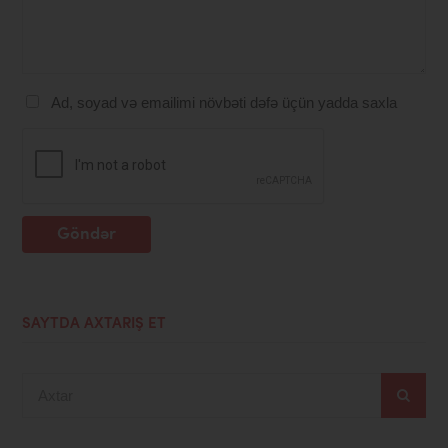
Ad, soyad və emailimi növbəti dəfə üçün yadda saxla
Göndər
SAYTDA AXTARIŞ ET
Axtar