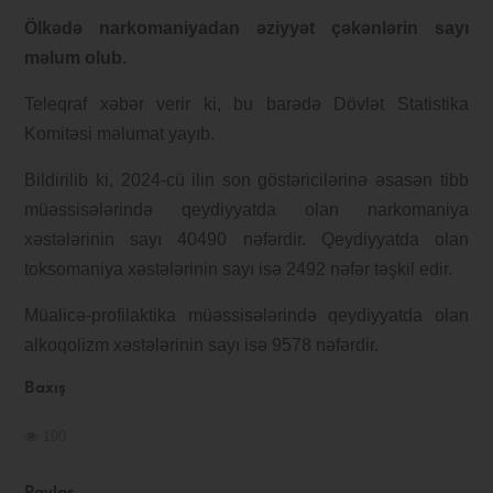
Ölkədə narkomaniyadan əziyyət çəkənlərin sayı
məlum olub.
Teleqraf xəbər verir ki, bu barədə Dövlət Statistika
Komitəsi məlumat yayıb.
Bildirilib ki, 2024-cü ilin son göstəricilərinə əsasən tibb
müəssisələrində qeydiyyatda olan narkomaniya
xəstələrinin sayı 40490 nəfərdir. Qeydiyyatda olan
toksomaniya xəstələrinin sayı isə 2492 nəfər təşkil edir.
Müalicə-profilaktika müəssisələrində qeydiyyatda olan
alkoqolizm xəstələrinin sayı isə 9578 nəfərdir.
Baxış
190