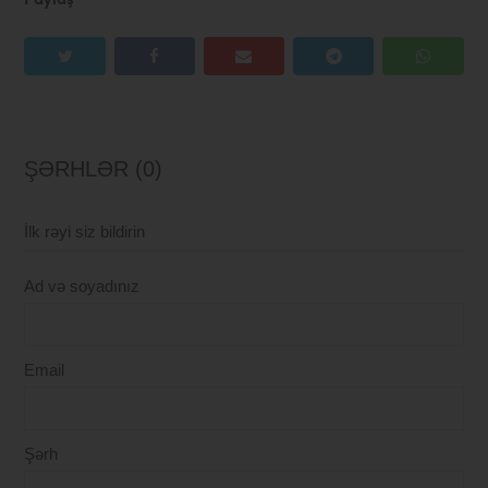
Paylaş
ŞƏRHLƏR (0)
İlk rəyi siz bildirin
Ad və soyadınız
Email
Şərh