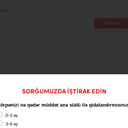
axla
Göndər
SORĞUMUZDA IŞTIRAK EDIN
örpənizi nə qədər müddət ana südü ilə qidalandırmısını
0–3 ay
3–6 ay