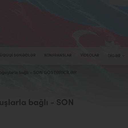
ÜQUQI SƏNƏDLƏR
KONFRANSLAR
VIDEOLAR
DIGƏR
oğuşlarla bağlı – SON GÖSTƏRİCİLƏR
şlarla bağlı - SON