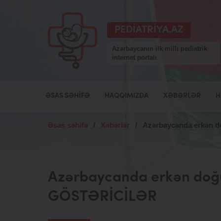
PEDIATRIYA.AZ
Azərbaycanın ilk milli pediatrik
internet portalı
ƏSAS SƏHIFƏ
HAQQIMIZDA
XƏBƏRLƏR
H
Əsas səhifə
/
Xəbərlər
/
Azərbaycanda erkən d
Azərbaycanda erkən doğu
GÖSTƏRİCİLƏR