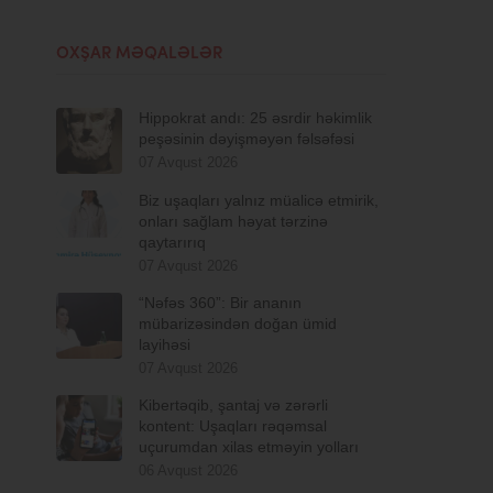
OXŞAR MƏQALƏLƏR
Hippokrat andı: 25 əsrdir həkimlik
peşəsinin dəyişməyən fəlsəfəsi
07 Avqust 2026
Biz uşaqları yalnız müalicə etmirik,
onları sağlam həyat tərzinə
qaytarırıq
07 Avqust 2026
“Nəfəs 360”: Bir ananın
mübarizəsindən doğan ümid
layihəsi
07 Avqust 2026
Kibertəqib, şantaj və zərərli
kontent: Uşaqları rəqəmsal
uçurumdan xilas etməyin yolları
06 Avqust 2026