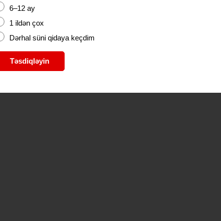
6–12 ay
1 ildən çox
Dərhal süni qidaya keçdim
Təsdiqləyin