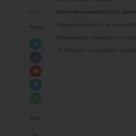
196
Ötən il ölkə ərazisində 5 871 vaxt
Teleqraf xəbər verir ki, bu barədə Dö
Paylaş
Məlumata görə, vaxtından əvvəl doğuşl
93 794 qadın isə hamiləliyini vaxtın
Ölçü
A+