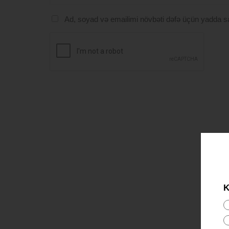
Ad, soyad və emailimi növbəti dəfə üçün yadda s
K