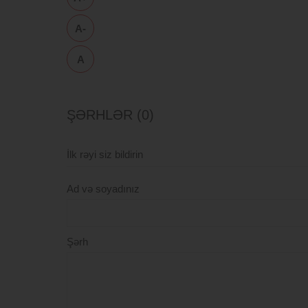
A-
A
ŞƏRHLƏR (0)
İlk rəyi siz bildirin
Ad və soyadınız
Şərh