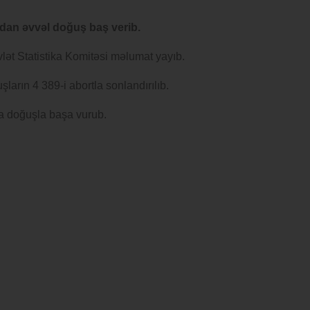
ından əvvəl doğuş baş verib.
vlət Statistika Komitəsi məlumat yayıb.
arın 4 389-i abortla sonlandırılıb.
da doğuşla başa vurub.