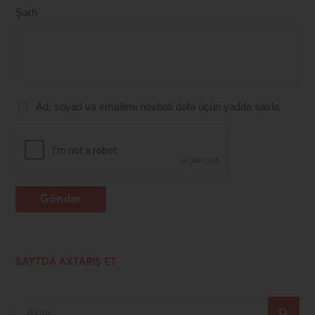
Şərh
Ad, soyad və emailimi növbəti dəfə üçün yadda saxla
Göndər
SAYTDA AXTARIŞ ET
Axtar