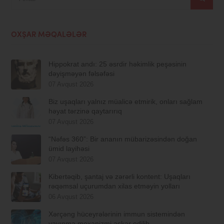
OXŞAR MƏQALƏLƏR
Hippokrat andı: 25 əsrdir həkimlik peşəsinin
dəyişməyən fəlsəfəsi
07 Avqust 2026
Biz uşaqları yalnız müalicə etmirik, onları sağlam
həyat tərzinə qaytarırıq
07 Avqust 2026
“Nəfəs 360”: Bir ananın mübarizəsindən doğan
ümid layihəsi
07 Avqust 2026
Kibertəqib, şantaj və zərərli kontent: Uşaqları
rəqəmsal uçurumdan xilas etməyin yolları
06 Avqust 2026
Xərçəng hüceyrələrinin immun sistemindən
yayınma mexanizmi aşkar edilib