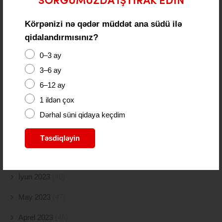
SORĞUMUZDA IŞTIRAK EDIN
Fevral 2024
(15)
Körpənizi nə qədər müddət ana südü ilə
Yanvar 2024
(11)
qidalandırmısınız?
Dekabr 2023
(24)
0–3 ay
3–6 ay
Noyabr 2023
(9)
6–12 ay
Oktyabr 2023
(26)
1 ildən çox
Dərhal süni qidaya keçdim
Sentyabr 2023
(11)
Avqust 2023
(18)
Təsdiqləyin
İyul 2023
(30)
İyun 2023
(46)
May 2023
(47)
Aprel 2023
(46)