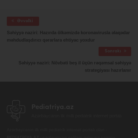
Əvvəlki
Səhiyyə naziri: Hazırda ölkəmizdə koronavirusla əlaqədar
məhdudlaşdırıcı qərarlara ehtiyac yoxdur
Sonrakı
Səhiyyə naziri: Növbəti beş il üçün rəqəmsal səhiyyə
strategiyası hazırlanır
Pediatriya.az
Azərbaycanın ilk milli pediatrik internet portalı
Azərbaycanın ilk milli pediatrik internet portalı olan -
PEDİATRİYA.AZ
uşaqlarımızın sağlam gələcəyi naminə