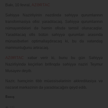
Bakı, 10 fevral,
AZƏRTAC
Səhiyyə Nazirliyinin nəzdində səhiyyə qurumlarının
transformasiya ofisi yaradılacaq. Səhiyyə qurumlarının
nümayəndələri də həmin ofisdə təmsil olunacaqlar.
Yaradılacaq ofis bütün səhiyyə qurumları arasında
münasibətləri optimallaşdıracaq ki, bu da vətəndaş
məmnunluğunu artıracaq.
AZƏRTAC
xəbər verir ki, bunu bu gün Səhiyyə
Nazirliyində keçirilən brifinqdə səhiyyə naziri Teymur
Musayev deyib.
Nazir, həmçinin tibb müəssisələrinin akkreditasiya və
nəzarət mərkəzinin də yaradılacağını qeyd edib.
Baxış
100