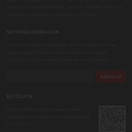
ailələrin tibbi maarifləndirilməsi, həmçinin vacib tibbi xəbərlərin
ictimaiyyətə çatdırılması məqsədilə yaradılmışdır.
SAYTIMIZA ABUNƏ OLUN
Ən son paylaşdığımız yazılardan daha tez xəbərdar olmaq
üçün aşağıdakı hissəyə email ünvanınızı qeyd edərək
saytımıza həftəlik və pulsuz şəkildə abunə ola bilərsiniz.
BIZI IZLƏYIN
QR kodu telefonunuzda oxudaraq əlaqə
məlumatlarımızı birbaşa telefonunuzda qeyd
edə bilərsiniz.