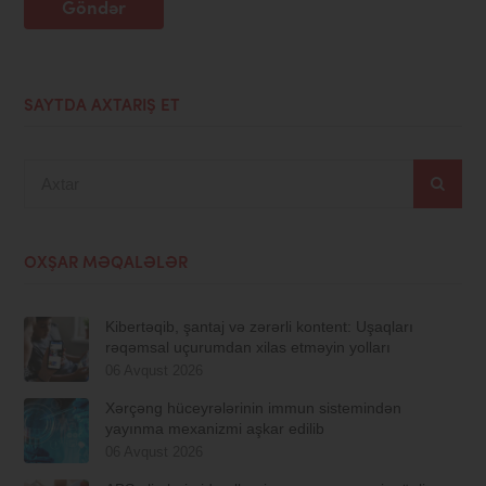
Göndər
SAYTDA AXTARIŞ ET
Axtar
OXŞAR MƏQALƏLƏR
Kibertəqib, şantaj və zərərli kontent: Uşaqları
rəqəmsal uçurumdan xilas etməyin yolları
06 Avqust 2026
Xərçəng hüceyrələrinin immun sistemindən
yayınma mexanizmi aşkar edilib
06 Avqust 2026