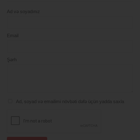
Ad və soyadınız
Email
Şərh
Ad, soyad və emailimi növbəti dəfə üçün yadda saxla