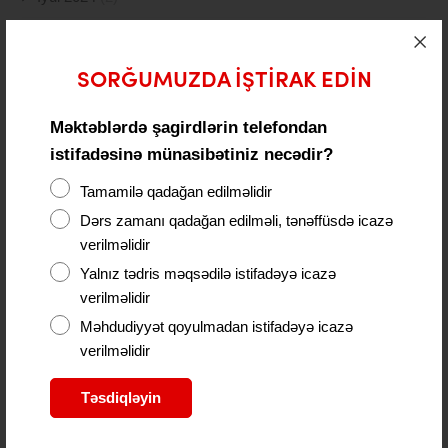
İyun 2024
(21)
May 2024
(19)
SORĞUMUZDA IŞTIRAK EDIN
Aprel 2024
(10)
Məktəblərdə şagirdlərin telefondan
istifadəsinə münasibətiniz necədir?
Mart 2024
(5)
Tamamilə qadağan edilməlidir
Fevral 2024
(15)
Dərs zamanı qadağan edilməli, tənəffüsdə icazə
Yanvar 2024
(11)
verilməlidir
Yalnız tədris məqsədilə istifadəyə icazə
Dekabr 2023
(24)
verilməlidir
Noyabr 2023
(9)
Məhdudiyyət qoyulmadan istifadəyə icazə
verilməlidir
Oktyabr 2023
(26)
Təsdiqləyin
Sentyabr 2023
(11)
Avqust 2023
(18)