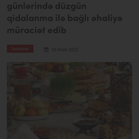
günlərində düzgün
qidalanma ilə bağlı əhaliyə
müraciət edib
Xəbərlər
16 Mart 2023