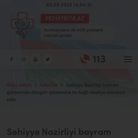
06.08.2026 14:54:21
PEDIATRIYA.AZ
Azərbaycanın ilk milli pediatrik
internet portalı
113
Əsas səhifə
/
Xəbərlər
/
Səhiyyə Nazirliyi bayram
günlərində düzgün qidalanma ilə bağlı əhaliyə müraciət
edib
Səhiyyə Nazirliyi bayram