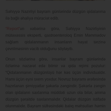
Səhiyyə Nazirliyi bayram günlərində düzgün qidalanma
ilə bağlı əhaliyə müraciət edib.
“Report”
un xəbərinə görə, Səhiyyə Nazirliyinin
mütəxəssis eksperti, qastroenteroloq Emin Məmmədov
sağlam qidalanmanın insanların həyat tərzinə
çevrilməsinin vacib olduğunu söyləyib.
Onun sözlərinə görə, insanlar bayram günlərində
özlərinə nəzarət edə bilmir və qida rejimi pozulur:
“Qidalanmanın düzgünlüyü hər kəs üçün individualdır.
Hamı üçün eyni sxem yoxdur. Novruz bayramı ərəfəsində
hazırlanan şirniyyatlar şəkərlə zəngindir. Şəkərlə zəngin
olan qidaların saxlanma müddəti uzun ola bilər, amma
düzgün şəraitdə saxlanmalıdır. Qidalar düzgün istifadə
olunmalıdır. Bayram süfrəsindəki balıq məhsulları həmin