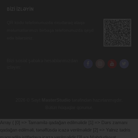
BIZI IZLƏYIN
QR kodu telefonunuzda oxudaraq əlaqə
məlumatlarımızı birbaşa telefonunuzda qeyd
edə bilərsiniz.
Bizi sosial şəbəkə hesablarımızdan
izləyin:
2026 © Sayt
MasterStudio
tərəfindən hazırlanmışdır.
Bütün hüquqlar qorunur.
Array ( [0] => Tamamilə qadağan edilməlidir [1] => Dərs zamanı
qadağan edilməli, tənəffüsdə icazə verilməlidir [2] => Yalnız tədris
məqsədilə istifadəyə icazə verilməlidir [3] => Məhdudiyyət