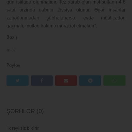
gün istifadə olunmalıdır. Tez xarab olan məhsulların 4-6
saat ərzində qəbulu tövsiyə olunur. Əgər insanlar
zəhərlənmədən şübhələnərsə, evdə müalicədən
qaçmalı, mütləq həkimə müraciət etməlidir”.
Baxış
87
Paylaş
ŞƏRHLƏR (0)
İlk rəyi siz bildirin