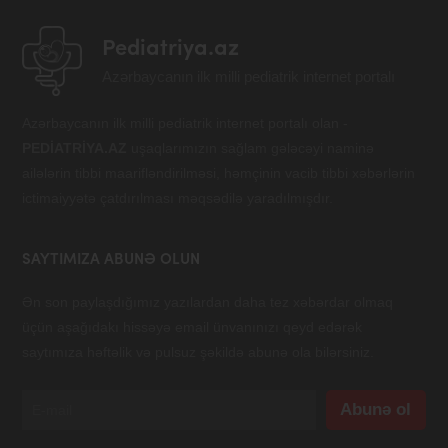
Pediatriya.az
Azərbaycanın ilk milli pediatrik internet portalı
Azərbaycanın ilk milli pediatrik internet portalı olan -
PEDİATRİYA.AZ
uşaqlarımızın sağlam gələcəyi naminə
ailələrin tibbi maarifləndirilməsi, həmçinin vacib tibbi xəbərlərin
ictimaiyyətə çatdırılması məqsədilə yaradılmışdır.
SAYTIMIZA ABUNƏ OLUN
Ən son paylaşdığımız yazılardan daha tez xəbərdar olmaq
üçün aşağıdakı hissəyə email ünvanınızı qeyd edərək
saytımıza həftəlik və pulsuz şəkildə abunə ola bilərsiniz.