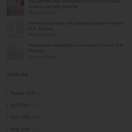
ABŞ alimləri qida allergiyasına qarşı yeni müalicə
üsulunu tapmağa çalışırlar
06 Avqust 2026
İmmun çatışmazlıq olan uşaqlara yanaşma. Həkim
N.A. Əzizova
06 Avqust 2026
Peyvəndlərin etibarlılığı və yan təsirləri. Həkim N.A.
Əzizova
06 Avqust 2026
ARXIVLƏR
Avqust 2026
(37)
İyul 2026
(125)
İyun 2026
(84)
May 2026
(55)