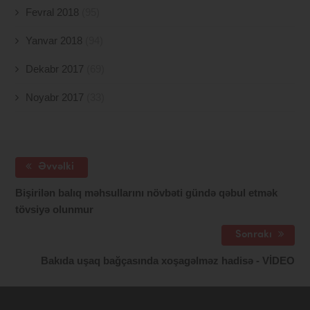
Fevral 2018
(95)
Yanvar 2018
(94)
Dekabr 2017
(69)
Noyabr 2017
(33)
Əvvəlki
Bişirilən balıq məhsullarını növbəti gündə qəbul etmək
tövsiyə olunmur
Sonrakı
Bakıda uşaq bağçasında xoşagəlməz hadisə - VİDEO