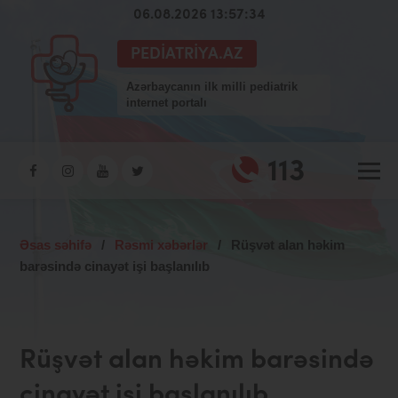
06.08.2026 13:57:35
PEDIATRIYA.AZ
Azərbaycanın ilk milli pediatrik
internet portalı
113
Əsas səhifə
/
Rəsmi xəbərlər
/
Rüşvət alan həkim
barəsində cinayət işi başlanılıb
Rüşvət alan həkim barəsində
cinayət işi başlanılıb