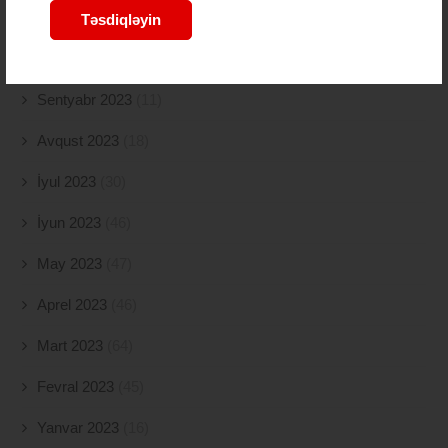
Noyabr 2023
(9)
Təsdiqləyin
Oktyabr 2023
(26)
Sentyabr 2023
(11)
Avqust 2023
(18)
İyul 2023
(30)
İyun 2023
(46)
May 2023
(47)
Aprel 2023
(46)
Mart 2023
(64)
Fevral 2023
(45)
Yanvar 2023
(16)