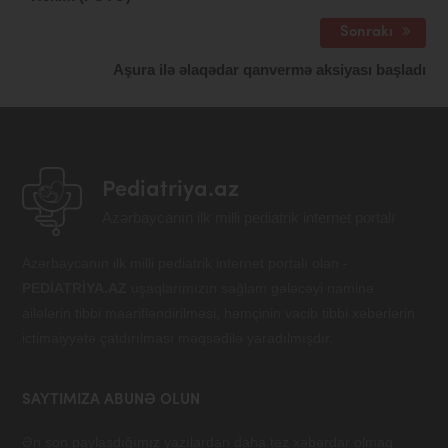
Sonrakı
Aşura ilə əlaqədar qanvermə aksiyası başladı
Pediatriya.az
Azərbaycanın ilk milli pediatrik internet portalı
Azərbaycanın ilk milli pediatrik internet portalı olan -
PEDİATRİYA.AZ
uşaqlarımızın sağlam gələcəyi naminə
ailələrin tibbi maarifləndirilməsi, həmçinin vacib tibbi xəbərlərin
ictimaiyyətə çatdırılması məqsədilə yaradılmışdır.
SAYTIMIZA ABUNƏ OLUN
Ən son paylaşdığımız yazılardan daha tez xəbərdar olmaq