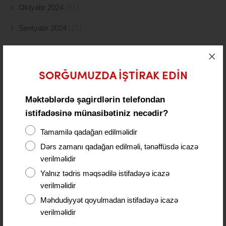
Oktyabr 2024
(51)
Sentyabr 2024
(21)
Avqust 2024
(4)
İyul 2024
(2)
SORĞUMUZDA IŞTIRAK EDIN
İyun 2024
(21)
Məktəblərdə şagirdlərin telefondan
May 2024
(19)
istifadəsinə münasibətiniz necədir?
Aprel 2024
(10)
Tamamilə qadağan edilməlidir
Dərs zamanı qadağan edilməli, tənəffüsdə icazə
Mart 2024
(5)
verilməlidir
Fevral 2024
(15)
Yalnız tədris məqsədilə istifadəyə icazə
verilməlidir
Yanvar 2024
(11)
Məhdudiyyət qoyulmadan istifadəyə icazə
verilməlidir
Dekabr 2023
(24)