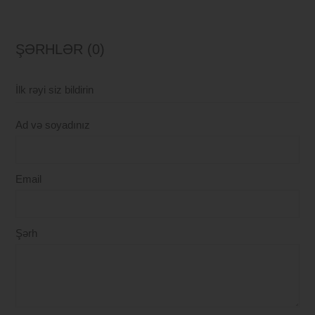
ŞƏRHLƏR (0)
İlk rəyi siz bildirin
Ad və soyadınız
Email
Şərh