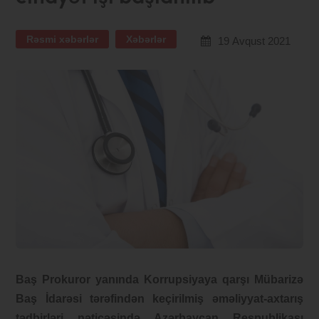
Rəsmi xəbərlər
Xəbərlər
19 Avqust 2021
Baş Prokuror yanında Korrupsiyaya qarşı Mübarizə
Baş İdarəsi tərəfindən keçirilmiş əməliyyat-axtarış
tədbirləri nəticəsində Azərbaycan Respublikası