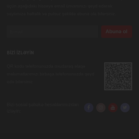
üçün aşağıdakı hissəyə email ünvanınızı qeyd edərək
saytımıza həftəlik və pulsuz şəkildə abunə ola bilərsiniz.
BIZI IZLƏYIN
QR kodu telefonunuzda oxudaraq əlaqə
məlumatlarımızı birbaşa telefonunuzda qeyd
edə bilərsiniz.
Bizi sosial şəbəkə hesablarımızdan
izləyin: