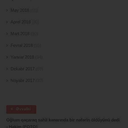
May 2018
(66)
Aprel 2018
(80)
Mart 2018
(90)
Fevral 2018
(95)
Yanvar 2018
(94)
Dekabr 2017
(69)
Noyabr 2017
(33)
Əvvəlki
Oğlum qaçaraq sahil kənarında bir nəfərin öldüyünü dedi
- Həkim (FOTO)