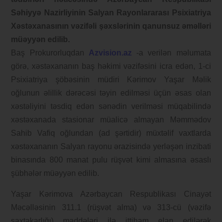
Səhiyyə Nazirliyinin Salyan Rayonlararası Psixiatriya
Xəstəxanasının vəzifəli şəxslərinin qanunsuz əməlləri
müəyyən edilib.
Baş Prokurorluqdan
Azvision.az
-a verilən məlumata
görə, xəstəxananın baş həkimi vəzifəsini icra edən, 1-ci
Psixiatriya şöbəsinin müdiri Kərimov Yaşar Məlik
oğlunun əlillik dərəcəsi təyin edilməsi üçün əsas olan
xəstəliyini təsdiq edən sənədin verilməsi müqabilində
xəstəxanada stasionar müalicə almayan Məmmədov
Sahib Vafiq oğlundan (ad şərtidir) müxtəlif vaxtlarda
xəstəxananın Salyan rayonu ərazisində yerləşən inzibati
binasında 800 manat pulu rüşvət kimi almasına əsaslı
şübhələr müəyyən edilib.
Yaşar Kərimova Azərbaycan Respublikası Cinayət
Məcəlləsinin 311.1 (rüşvət alma) və 313-cü (vəzifə
saxtakarlığı) maddələri ilə ittiham elan edilərək