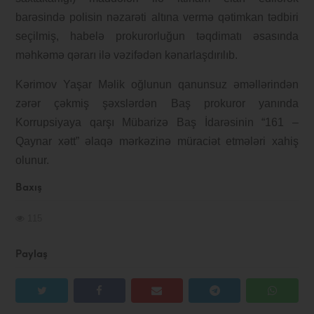
barəsində polisin nəzarəti altına vermə qətimkan tədbiri
seçilmiş, habelə prokurorluğun təqdimatı əsasında
məhkəmə qərarı ilə vəzifədən kənarlaşdırılıb.
Kərimov Yaşar Məlik oğlunun qanunsuz əməllərindən
zərər çəkmiş şəxslərdən Baş prokuror yanında
Korrupsiyaya qarşı Mübarizə Baş İdarəsinin “161 –
Qaynar xətt” əlaqə mərkəzinə müraciət etmələri xahiş
olunur.
Baxış
115
Paylaş