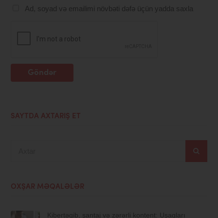
Ad, soyad və emailimi növbəti dəfə üçün yadda saxla
Göndər
SAYTDA AXTARIŞ ET
Axtar
OXŞAR MƏQALƏLƏR
Kibertəqib, şantaj və zərərli kontent: Uşaqları