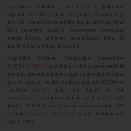
Milli İnternet Mükafatı – “Milli Net 2017” qaliblərinin
təqdimat mərasimi keçirilib. Yarışmaya 18 nominasiya
üzrə 392 internet resursu təqdim olunub, onlardan yalnız
291-i yarışmaya buraxılıb. Səsvermədə Azərbaycan
İnternet Forumu tərəfindən peşəkarlardan ibarət 19
nəfərlik münsiflər heyəti iştirak edib.
Respublika Müalicəvi Diaqnostika Mərkəzindən
(RMDM)
AZƏRTAC
-a bildiriblər ki, ikinci səsvermədə 96
nominant arasında kontent, dizayn və texnoloji istiqamət
üzrə ən yaxşılar seçilib. Bunların arasında RMDM-nin
Facebook səhifəsi qalib elan olunub. Bu tibb
müəssisəsinin İnstagram səhifəsi isə 2-ci yerə layiq
görülüb. “Milli Net” müsabiqəsinin simvolu mərkəzin PR
və marketinq üzrə mütəxəssisi Səadət Hənifəyevaya
təqdim edilib.