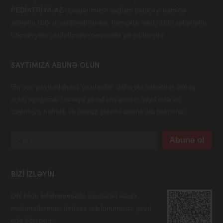
PEDİATRİYA.AZ
uşaqlarımızın sağlam gələcəyi naminə
ailələrin tibbi maarifləndirilməsi, həmçinin vacib tibbi xəbərlərin
ictimaiyyətə çatdırılması məqsədilə yaradılmışdır.
SAYTIMIZA ABUNƏ OLUN
Ən son paylaşdığımız yazılardan daha tez xəbərdar olmaq
üçün aşağıdakı hissəyə email ünvanınızı qeyd edərək
saytımıza həftəlik və pulsuz şəkildə abunə ola bilərsiniz.
BIZI IZLƏYIN
QR kodu telefonunuzda oxudaraq əlaqə
məlumatlarımızı birbaşa telefonunuzda qeyd
edə bilərsiniz.