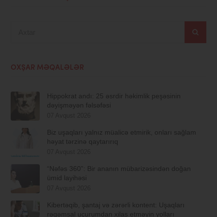
Axtar
OXŞAR MƏQALƏLƏR
Hippokrat andı: 25 əsrdir həkimlik peşəsinin
dəyişməyən fəlsəfəsi
07 Avqust 2026
Biz uşaqları yalnız müalicə etmirik, onları sağlam
həyat tərzinə qaytarırıq
07 Avqust 2026
“Nəfəs 360”: Bir ananın mübarizəsindən doğan
ümid layihəsi
07 Avqust 2026
Kibertəqib, şantaj və zərərli kontent: Uşaqları
rəqəmsal uçurumdan xilas etməyin yolları