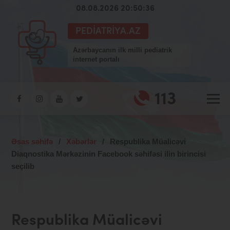
08.08.2026 20:50:36
PEDIATRIYA.AZ
Azərbaycanın ilk milli pediatrik
internet portalı
113
Əsas səhifə
/
Xəbərlər
/
Respublika Müalicəvi
Diaqnostika Mərkəzinin Facebook səhifəsi ilin birincisi
seçilib
Respublika Müalicəvi