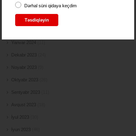
Aprel 2024
(10)
Dərhal süni qidaya keçdim
Mart 2024
(5)
Təsdiqləyin
Fevral 2024
(15)
Yanvar 2024
(11)
Dekabr 2023
(24)
Noyabr 2023
(9)
Oktyabr 2023
(26)
Sentyabr 2023
(11)
Avqust 2023
(18)
İyul 2023
(30)
İyun 2023
(46)