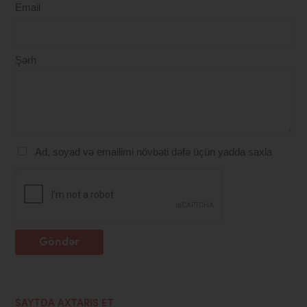
Email
Şərh
Ad, soyad və emailimi növbəti dəfə üçün yadda saxla
Göndər
SAYTDA AXTARIŞ ET