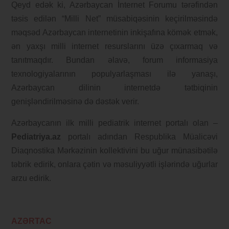
Qeyd edək ki, Azərbaycan İnternet Forumu tərəfindən
təsis edilən “Milli Net” müsabiqəsinin keçirilməsində
məqsəd Azərbaycan internetinin inkişafına kömək etmək,
ən yaxşı milli internet resurslarını üzə çıxarmaq və
tanıtmaqdır. Bundan əlavə, forum informasiya
texnologiyalarının populyarlaşması ilə yanaşı,
Azərbaycan dilinin internetdə tətbiqinin
genişləndirilməsinə də dəstək verir.
Azərbaycanın ilk milli pediatrik internet portalı olan –
Pediatriya.az
portalı adından Respublika Müalicəvi
Diaqnostika Mərkəzinin kollektivini bu uğur münasibətilə
təbrik edirik, onlara çətin və məsuliyyətli işlərində uğurlar
arzu edirik.
AZƏRTAC