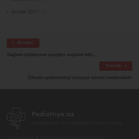
Noyabr 2017
(33)
Əvvəlki
Sağlam qidalanma uşaqları xoşbəxt edir...
Sonrakı
Ölkədə epidemioloji vəziyyət norma həddindədir
Pediatriya.az
Azərbaycanın ilk milli pediatrik internet portalı
Azərbaycanın ilk milli pediatrik internet portalı olan -