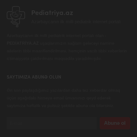
Pediatriya.az
Azərbaycanın ilk milli pediatrik internet portalı
Azərbaycanın ilk milli pediatrik internet portalı olan -
PEDİATRİYA.AZ
uşaqlarımızın sağlam gələcəyi naminə
ailələrin tibbi maarifləndirilməsi, həmçinin vacib tibbi xəbərlərin
ictimaiyyətə çatdırılması məqsədilə yaradılmışdır.
SAYTIMIZA ABUNƏ OLUN
Ən son paylaşdığımız yazılardan daha tez xəbərdar olmaq
üçün aşağıdakı hissəyə email ünvanınızı qeyd edərək
saytımıza həftəlik və pulsuz şəkildə abunə ola bilərsiniz.