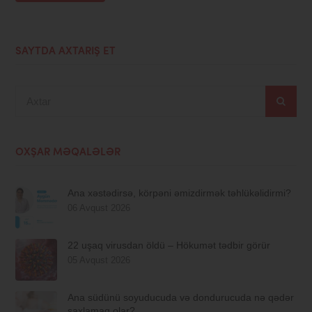
SAYTDA AXTARIŞ ET
Axtar
OXŞAR MƏQALƏLƏR
Ana xəstədirsə, körpəni əmizdirmək təhlükəlidirmi?
06 Avqust 2026
22 uşaq virusdan öldü – Hökumət tədbir görür
05 Avqust 2026
Ana südünü soyuducuda və dondurucuda nə qədər
saxlamaq olar?