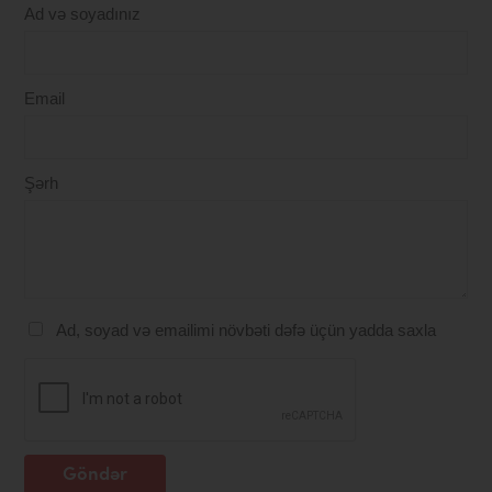
Ad və soyadınız
Email
Şərh
Ad, soyad və emailimi növbəti dəfə üçün yadda saxla
Göndər