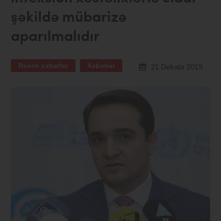
şəkildə mübarizə
aparılmalıdır
Rəsmi xəbərlər
Xəbərlər
21 Dekabr 2019