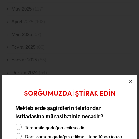
May 2025
(117)
Aprel 2025
(108)
Mart 2025
(52)
Fevral 2025
(80)
Yanvar 2025
(56)
Dekabr 2024
(54)
Noyabr 2024
(41)
SORĞUMUZDA IŞTIRAK EDIN
Oktyabr 2024
(51)
Məktəblərdə şagirdlərin telefondan
Sentyabr 2024
(21)
istifadəsinə münasibətiniz necədir?
Avqust 2024
(4)
Tamamilə qadağan edilməlidir
İyul 2024
(2)
Dərs zamanı qadağan edilməli, tənəffüsdə icazə