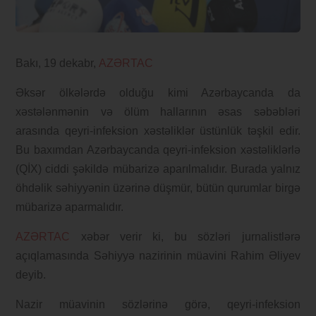
Bakı, 19 dekabr,
AZƏRTAC
Əksər ölkələrdə olduğu kimi Azərbaycanda da
xəstələnmənin və ölüm hallarının əsas səbəbləri
arasında qeyri-infeksion xəstəliklər üstünlük təşkil edir.
Bu baxımdan Azərbaycanda qeyri-infeksion xəstəliklərlə
(QİX) ciddi şəkildə mübarizə aparılmalıdır. Burada yalnız
öhdəlik səhiyyənin üzərinə düşmür, bütün qurumlar birgə
mübarizə aparmalıdır.
AZƏRTAC
xəbər verir ki, bu sözləri jurnalistlərə
açıqlamasında Səhiyyə nazirinin müavini Rahim Əliyev
deyib.
Nazir müavinin sözlərinə görə, qeyri-infeksion