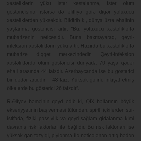
xəstəliklərin yükü istər xəstələnmə, istər ölüm
göstəricisinə, istərsə də əlilliyə görə digər yoluxucu
xəstəliklərdən yüksəkdir. Bildirib ki, dünya üzrə əhalinin
yaşlanma göstəricisi artır: “Bu, yoluxucu xəstəliklərlə
mübarizənin nəticəsidir. Buna baxmayaraq, qeyri-
infeksion xəstəliklərin yükü artır. Hazırda bu xəstəliklərlə
mübarizə diqqət mərkəzindədir. Qeyri-infeksion
xəstəliklərdə ölüm göstəricisi dünyada 70 yaşa qədər
əhali arasında 44 faizdir. Azərbaycanda isə bu göstərici
bir qədər artıqdır – 48 faiz. Yüksək gəlirli, inkişaf etmiş
ölkələrdə bu göstərici 26 faizdir”.
R.Əliyev həmçinin qeyd edib ki, QİX hallarının böyük
əksəriyyətinin baş verməsi tütündən, spirtli içkilərdən sui-
istifadə, fiziki passivlik və qeyri-sağlam qidalanma kimi
davranış risk faktorları ilə bağlıdır. Bu risk faktorları isə
yüksək qan təzyiqi, piylənmə ilə nəticələnən artıq bədən