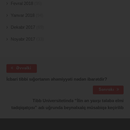
Fevral 2018
(95)
Yanvar 2018
(94)
Dekabr 2017
(69)
Noyabr 2017
(33)
Əvvəlki
İcbari tibbi sığortanın əhəmiyyəti nədən ibarətdir?
Sonrakı
Tibb Universitetində “İlin ən yaxşı tələbə elmi
tədqiqatçısı” adı uğrunda beynəlxalq müsabiqə keçirilib