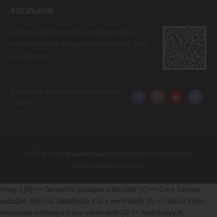
BIZI IZLƏYIN
QR kodu telefonunuzda oxudaraq əlaqə
məlumatlarımızı birbaşa telefonunuzda qeyd
edə bilərsiniz.
Bizi sosial şəbəkə hesablarımızdan
izləyin:
2026 © Sayt
MasterStudio
tərəfindən hazırlanmışdır.
Bütün hüquqlar qorunur.
Array ( [0] => Tamamilə qadağan edilməlidir [1] => Dərs zamanı
qadağan edilməli, tənəffüsdə icazə verilməlidir [2] => Yalnız tədris
məqsədilə istifadəyə icazə verilməlidir [3] => Məhdudiyyət