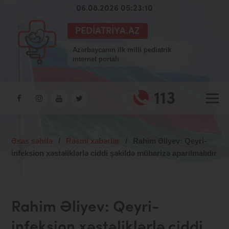
06.08.2026 05:23:11
PEDIATRIYA.AZ
Azərbaycanın ilk milli pediatrik
internet portalı
113
Əsas səhifə
/
Rəsmi xəbərlər
/
Rahim Əliyev: Qeyri-
infeksion xəstəliklərlə ciddi şəkildə mübarizə aparılmalıdır
Rahim Əliyev: Qeyri-
infeksion xəstəliklərlə ciddi