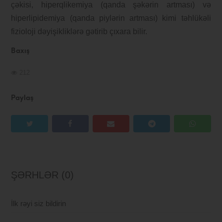
çəkisi, hiperqlikemiya (qanda şəkərin artması) və
hiperlipidemiya (qanda piylərin artması) kimi təhlükəli
fizioloji dəyişikliklərə gətirib çıxara bilir.
Baxış
212
Paylaş
ŞƏRHLƏR (0)
İlk rəyi siz bildirin