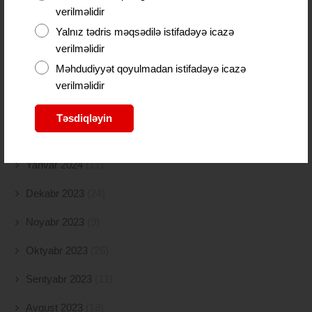
verilməlidir
İyun 2024
(21)
Yalnız tədris məqsədilə istifadəyə icazə
verilməlidir
May 2024
(19)
Məhdudiyyət qoyulmadan istifadəyə icazə
Aprel 2024
(10)
verilməlidir
Mart 2024
(5)
Təsdiqləyin
Fevral 2024
(15)
Yanvar 2024
(11)
Dekabr 2023
(24)
Noyabr 2023
(9)
Oktyabr 2023
(26)
Sentyabr 2023
(11)
Avqust 2023
(18)