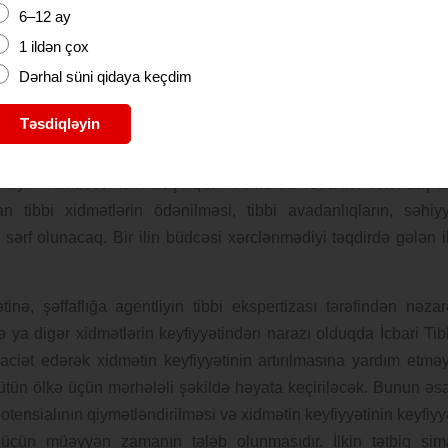
xarı hissəsindən 0,5 faiz miqdarında icbari tibbi sığorta haqqın
6–12 ay
əhali, təqaüdçülər, şagirdlər, əyani təhsil alan tələbələr, sosi
1 ildən çox
ərrüfatı ilə məşğul olan şəxslər (fərdi və qrup şəkildə çalış
Dərhal süni qidaya keçdim
Xidmət aldığı zaman isə vətəndaşlar üçün yalnız öz payları
ğ deyil. Vətəndaş zəruri olduğu halda limit qoyulmadan 
Təsdiqləyin
ntliyinin büdcəsi formalaşdıqdan sonra bu vəsaitlər vətəndaşla
an tibbi xidmətlərin ödənilməsi, tibbi avadanlıqların, səhiy
a sərf olunacaq. Bir ilin büdcəsi xərclənmədiyi təqdirdə gələn i
inə, şəffaflığa agentliyin tibbi ekspertizası tərəfindən nəzar
 ya digər xidmətlərin keyfiyyətindən narazı olduqda İcbari Tib
aciət edərək xidmətin keyfiyyətinin artırılmasına yardım etmə
 bütün ölkə üçün mərhələli şəkildə həyata keçiriləcək. Bunun əs
tensialının qiymətləndirilməsi və xidmətin keyfiyyətinin keyfiyy
 üçün müəyyən zamanın tələb olunmasıdır. İlkin tətbiq şim