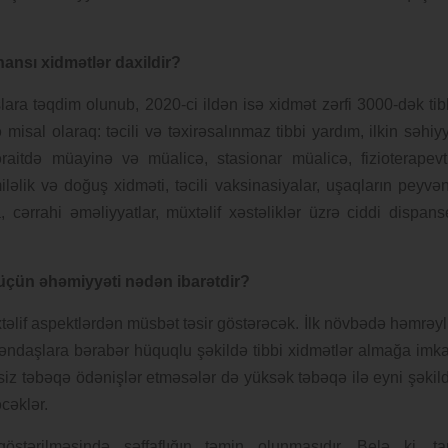
hansı xidmətlər daxildir?
ara təqdim olunub, 2020-ci ildən isə xidmət zərfi 3000-dək tib
misal olaraq: təcili və təxirəsalınmaz tibbi yardım, ilkin səhiy
əraitdə müayinə və müalicə, stasionar müalicə, fizioterapevt
iləlik və doğuş xidməti, təcili vaksinasiyalar, uşaqların peyvə
 cərrahi əməliyyatlar, müxtəlif xəstəliklər üzrə ciddi dispans
r üçün əhəmiyyəti nədən ibarətdir?
xtəlif aspektlərdən müsbət təsir göstərəcək. İlk növbədə həmrəyl
ətəndaşlara bərabər hüquqlu şəkildə tibbi xidmətlər almağa imk
şsiz təbəqə ödənişlər etməsələr də yüksək təbəqə ilə eyni şəkil
cəklər.
göstərilməsində şəffaflığın təmin olunmasıdır. Belə ki, t