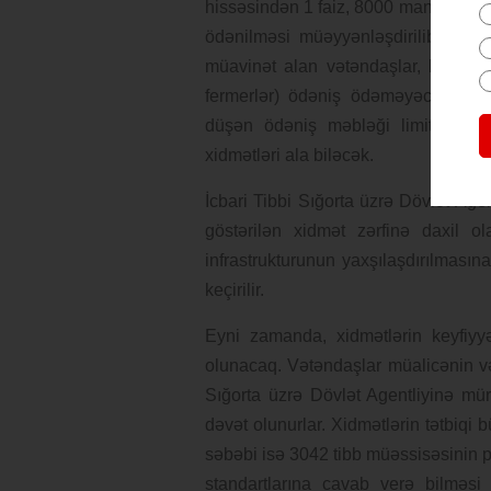
hissəsindən 1 faiz, 8000 manatdan yu
ödənilməsi müəyyənləşdirilib. İşsiz 
müavinət alan vətəndaşlar, kənd təs
fermerlər) ödəniş ödəməyəcəklər. 
düşən ödəniş məbləği limit məblə
xidmətləri ala biləcək.
İcbari Tibbi Sığorta üzrə Dövlət Age
göstərilən xidmət zərfinə daxil ol
infrastrukturunun yaxşılaşdırılmasın
keçirilir.
Eyni zamanda, xidmətlərin keyfiyyət
olunacaq. Vətəndaşlar müalicənin və
Sığorta üzrə Dövlət Agentliyinə mür
dəvət olunurlar. Xidmətlərin tətbiqi
səbəbi isə 3042 tibb müəssisəsinin po
standartlarına cavab verə bilməsi