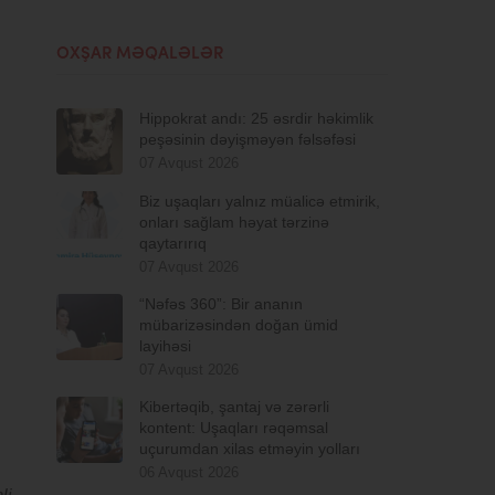
OXŞAR MƏQALƏLƏR
Hippokrat andı: 25 əsrdir həkimlik
peşəsinin dəyişməyən fəlsəfəsi
07 Avqust 2026
Biz uşaqları yalnız müalicə etmirik,
onları sağlam həyat tərzinə
qaytarırıq
07 Avqust 2026
“Nəfəs 360”: Bir ananın
mübarizəsindən doğan ümid
layihəsi
07 Avqust 2026
Kibertəqib, şantaj və zərərli
kontent: Uşaqları rəqəmsal
uçurumdan xilas etməyin yolları
06 Avqust 2026