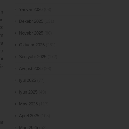
Yanvar 2026
(63)
ən
r.
Dekabr 2025
(131)
ks
Noyabr 2025
(88)
üm
və
Oktyabr 2025
(261)
rə
Sentyabr 2025
(172)
bi
S-
Avqust 2025
(98)
İyul 2025
(77)
İyun 2025
(49)
May 2025
(117)
Aprel 2025
(108)
if
Mart 2025
(52)