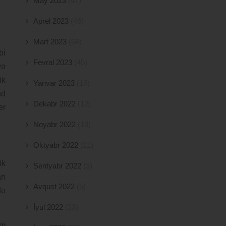
May 2023
(47)
Aprel 2023
(46)
Mart 2023
(64)
bi
Fevral 2023
(45)
yə
ik
Yanvar 2023
(16)
nd
Dekabr 2022
(12)
er
Noyabr 2022
(18)
Oktyabr 2022
(21)
ik
Sentyabr 2022
(3)
an
Avqust 2022
(5)
də
İyul 2022
(23)
am