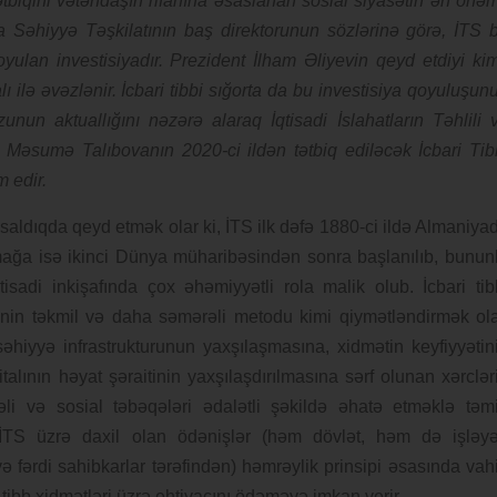
 tətbiqini vətəndaşın rifahına əsaslanan sosial siyasətin ən önəm
əhiyyə Təşkilatının baş direktorunun sözlərinə görə, İTS b
oyulan investisiyadır. Prezident İlham Əliyevin qeyd etdiyi kim
alı ilə əvəzlənir. İcbari tibbi sığorta da bu investisiya qoyuluşun
nun aktuallığını nəzərə alaraq İqtisadi İslahatların Təhlili 
 Məsumə Talıbovanın 2020-ci ildən tətbiq ediləcək İcbari Tib
m edir.
ə saldıqda qeyd etmək olar ki, İTS ilk dəfə 1880-ci ildə Almaniya
nmağa isə ikinci Dünya müharibəsindən sonra başlanılıb, bunun
qtisadi inkişafında çox əhəmiyyətli rola malik olub. İcbari tib
inin təkmil və daha səmərəli metodu kimi qiymətləndirmək ola
səhiyyə infrastrukturunun yaxşılaşmasına, xidmətin keyfiyyətin
talının həyat şəraitinin yaxşılaşdırılmasına sərf olunan xərclər
li və sosial təbəqələri ədalətli şəkildə əhatə etməklə təm
 İTS üzrə daxil olan ödənişlər (həm dövlət, həm də işləy
və fərdi sahibkarlar tərəfindən) həmrəylik prinsipi əsasında vah
tibb xidmətləri üzrə ehtiyacını ödəməyə imkan verir.