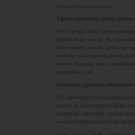
rayonlarından başlayacaq.
Sığorta sistemində xidmət zərfinə 
Pilot layihədə 2000 xidmət vətəndaşl
xidməti əhatə edəcək. Bu xidmətlərə 
(ailə həkimi) xidməti, ambulator ş
xidmətlər, laborator müayinələr, ham
təqvimi əsasında planlı vaksinasiya,
müşahidə və sair.
İcbari tibbi sığortanın vətəndaşla
İTS vətəndaşların sosial rifahına mü
prinsipi ilə formalaşdırılan büdcə v
yaradacaq. Aztəminatlı, azyaşlı və i
və eyni miqdarda tibbi xidmət ala bilə
Digər müsbət tərəfi xidmətlərin 