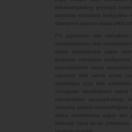
elektronlaşdırılmış qeydiyyat sistem
tərəfindən xidmətlərin keyfiyyətinə
ödənişlərin qarşısını alaraq şəffaf s
İTS yığımlarının tibbi xidmətlərin k
yaxşılaşdırılması, tibbi avadanlıqlar
dünya standartlarına uyğun maari
göstərilən xidmətlərin keyfiyyətin
müəssisələrinin dünya standartlar
sakinlərin tibbi xidmət almaq mə
vətəndaşlar üçün tibbi xidmətləri
Sözügedən dəyişikliklərin tətbiq
infrastrukturun yaxşılaşdırılması,
zamanda, əhalinin məlumatlılığının ar
dünya standartlarına uyğun, tam ş
Mərhələli keçid də bu çətinliklərin
olunması üçündür.