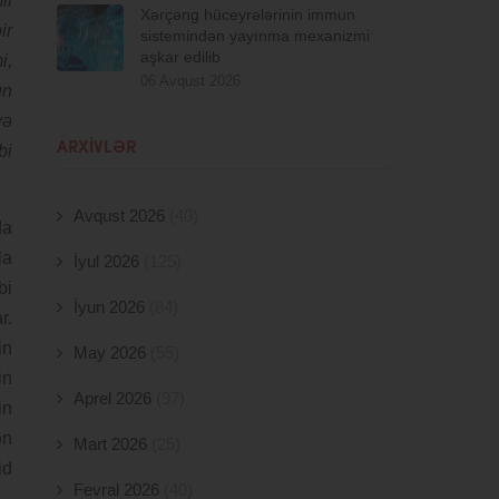
li
Xərçəng hüceyrələrinin immun
ir
sistemindən yayınma mexanizmi
aşkar edilib
i,
06 Avqust 2026
un
və
ARXIVLƏR
bi
Avqust 2026
(40)
da
la
İyul 2026
(125)
bi
İyun 2026
(84)
r.
in
May 2026
(55)
in
Aprel 2026
(97)
in
ən
Mart 2026
(25)
id
Fevral 2026
(40)