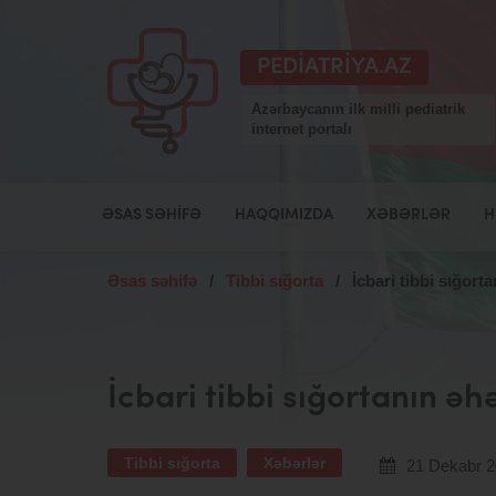
PEDIATRIYA.AZ
Azərbaycanın ilk milli pediatrik
internet portalı
ƏSAS SƏHIFƏ
HAQQIMIZDA
XƏBƏRLƏR
H
Əsas səhifə
/
Tibbi sığorta
/
İcbari tibbi sığort
İcbari tibbi sığortanın ə
Tibbi sığorta
Xəbərlər
21 Dekabr 