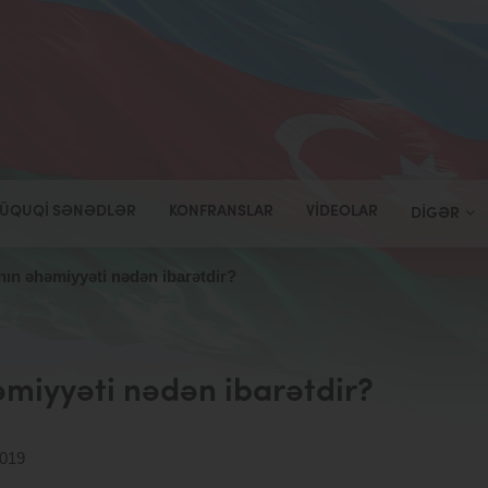
ÜQUQI SƏNƏDLƏR
KONFRANSLAR
VIDEOLAR
DIGƏR
anın əhəmiyyəti nədən ibarətdir?
həmiyyəti nədən ibarətdir?
2019