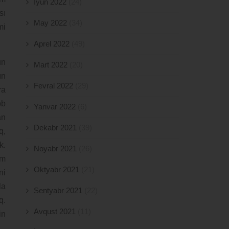
İyun 2022
(24)
sı
May 2022
(34)
mi
Aprel 2022
(49)
un
Mart 2022
(20)
ın
Fevral 2022
(29)
ra
bb
Yanvar 2022
(6)
an
Dekabr 2021
(39)
q,
k.
Noyabr 2021
(26)
əm
Oktyabr 2021
(21)
ni
la
Sentyabr 2021
(22)
q.
Avqust 2021
(11)
in