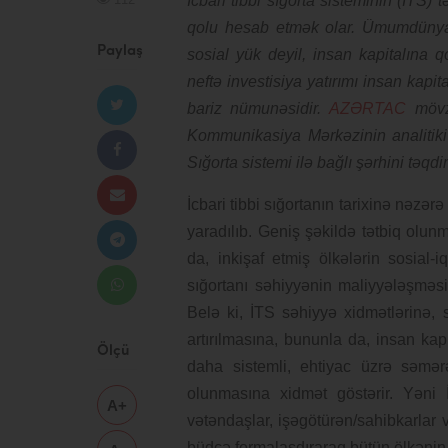
İcbari tibbi sığorta sisteminin (İTS)
qolu hesab etmək olar. Ümumdünya S
Paylaş
sosial yük deyil, insan kapitalına q
neftə investisiya yatırımı insan kapit
bariz nümunəsidir.
AZƏRTAC
mövzu
Kommunikasiya Mərkəzinin analitiki
Sığorta sistemi ilə bağlı şərhini təqdi
İcbari tibbi sığortanın tarixinə nəzər
yaradılıb. Geniş şəkildə tətbiq olu
da, inkişaf etmiş ölkələrin sosial-i
sığortanı səhiyyənin maliyyələşməs
Belə ki, İTS səhiyyə xidmətlərinə, 
artırılmasına, bununla da, insan kapi
Ölçü
daha sistemli, ehtiyac üzrə səmərə
olunmasına xidmət göstərir. Yəni
A+
vətəndaşlar, işəgötürən/sahibkarlar 
büdcə formalaşdıraraq bütün ölkənin 