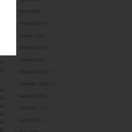
ın
al
Mart 2024
(5)
an
Fevral 2024
(15)
na
bu
Yanvar 2024
(11)
Dekabr 2023
(24)
ra
Noyabr 2023
(9)
yə
lə
Oktyabr 2023
(26)
Sentyabr 2023
(11)
ət
Avqust 2023
(18)
bi
yə
İyul 2023
(30)
as
İyun 2023
(46)
ət
al