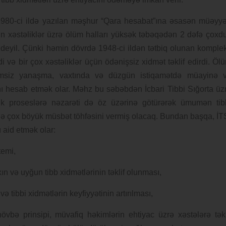
n 1980-ci ildə yazılan məşhur “Qara hesabat”ına əsasən müəyy
ün xəstəliklər üzrə ölüm halları yüksək təbəqədən 2 dəfə çoxdu
deyil. Çünki həmin dövrdə 1948-ci ildən tətbiq olunan komple
irdi və bir çox xəstəliklər üçün ödənişsiz xidmət təklif edirdi. Öl
temsiz yanaşma, vaxtında və düzgün istiqamətdə müayinə 
ı hesab etmək olar. Məhz bu səbəbdən İcbari Tibbi Sığorta üz
mik proseslərə nəzarəti də öz üzərinə götürərək ümumən tib
inə çox böyük müsbət töhfəsini vermiş olacaq. Bundan başqa, İT
ı aid etmək olar:
temi,
n və uyğun tibb xidmətlərinin təklif olunması,
və tibbi xidmətlərin keyfiyyətinin artırılması,
övbə prinsipi, müvafiq həkimlərin ehtiyac üzrə xəstələrə təkl