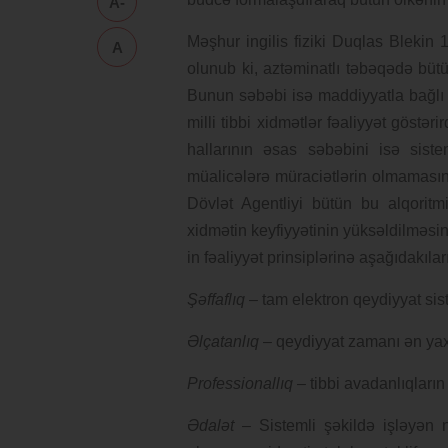
A-
Məşhur ingilis fiziki Duqlas Bleki
A
olunub ki, aztəminatlı təbəqədə büt
Bunun səbəbi isə maddiyyatla bağlı 
milli tibbi xidmətlər fəaliyyət göstər
hallarının əsas səbəbini isə sis
müalicələrə müraciətlərin olmamasın
Dövlət Agentliyi bütün bu alqorit
xidmətin keyfiyyətinin yüksəldilməs
in fəaliyyət prinsiplərinə aşağıdakılar
Şəffaflıq
– tam elektron qeydiyyat sis
Əlçatanlıq
– qeydiyyat zamanı ən yaxı
Professionallıq
– tibbi avadanlıqların 
Ədalət
– Sistemli şəkildə işləyən n