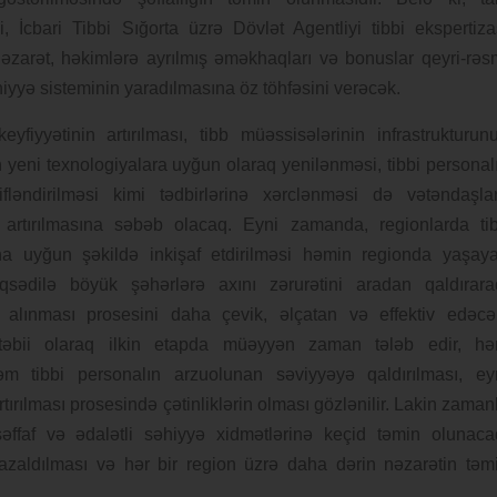
i, İcbari Tibbi Sığorta üzrə Dövlət Agentliyi tibbi ekspertiza
 nəzarət, həkimlərə ayrılmış əməkhaqları və bonuslar qeyri-rəs
əhiyyə sisteminin yaradılmasına öz töhfəsini verəcək.
eyfiyyətinin artırılması, tibb müəssisələrinin infrastrukturun
ın yeni texnologiyalara uyğun olaraq yenilənməsi, tibbi personal
fləndirilməsi kimi tədbirlərinə xərclənməsi də vətəndaşla
in artırılmasına səbəb olacaq. Eyni zamanda, regionlarda ti
ına uyğun şəkildə inkişaf etdirilməsi həmin regionda yaşay
qsədilə böyük şəhərlərə axını zərurətini aradan qaldırara
n alınması prosesini daha çevik, əlçatan və effektiv edəcə
i təbii olaraq ilkin etapda müəyyən zaman tələb edir, h
 həm tibbi personalın arzuolunan səviyyəyə qaldırılması, ey
tırılması prosesində çətinliklərin olması gözlənilir. Lakin zaman
əffaf və ədalətli səhiyyə xidmətlərinə keçid təmin olunaca
 azaldılması və hər bir region üzrə daha dərin nəzarətin təm