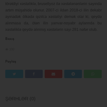
törətdiyi xəstəliklə, brusellyoz ilə xəstələnənlərin sayında
artım müşahidə olunur. 2007-ci ildən 2018-ci ilin dekabr
ayınadək ölkədə qızılca xəstəliyi demək olar ki, qeydə
alınmasa da, ötən ilin yanvar-noyabr aylarında bu
xəstəliklə qeydə alınmış xəstələrin sayı 281 nəfər olub.
Baxış
100
Paylaş
ŞƏRHLƏR (0)