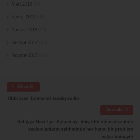
Mart 2018
(90)
Fevral 2018
(95)
Yanvar 2018
(94)
Dekabr 2017
(69)
Noyabr 2017
(33)
Əvvəlki
Tibbi ərazi bölmələri təsdiq edilib
Sonrakı
Səhiyyə Nazirliyi: Xüsusi ayrılmış tibb müəssisəsində
saxlanılanların səhhətində hər hansı bir problem
aşkarlanmayıb