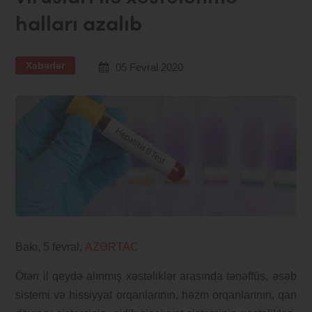
halları azalıb
Xəbərlər
05 Fevral 2020
Bakı, 5 fevral,
AZƏRTAC
Ötən il qeydə alınmış xəstəliklər arasında tənəffüs, əsəb
sistemi və hissiyyat orqanlarının, həzm orqanlarının, qan