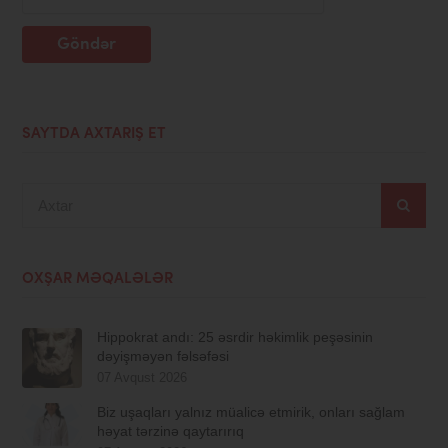
Göndər
SAYTDA AXTARIŞ ET
Axtar
OXŞAR MƏQALƏLƏR
Hippokrat andı: 25 əsrdir həkimlik peşəsinin
dəyişməyən fəlsəfəsi
07 Avqust 2026
Biz uşaqları yalnız müalicə etmirik, onları sağlam
həyat tərzinə qaytarırıq