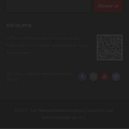
BIZI IZLƏYIN
QR kodu telefonunuzda oxudaraq əlaqə
məlumatlarımızı birbaşa telefonunuzda qeyd
edə bilərsiniz.
Bizi sosial şəbəkə hesablarımızdan
izləyin:
2026 © Sayt
MasterStudio
tərəfindən hazırlanmışdır.
Bütün hüquqlar qorunur.