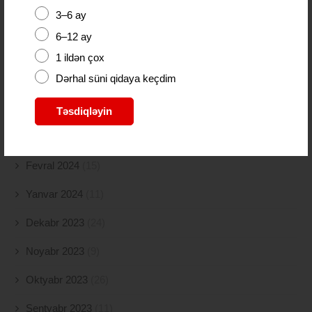
3–6 ay
İyul 2024
(2)
6–12 ay
İyun 2024
(21)
1 ildən çox
Dərhal süni qidaya keçdim
May 2024
(19)
Aprel 2024
(10)
Təsdiqləyin
Mart 2024
(5)
Fevral 2024
(15)
Yanvar 2024
(11)
Dekabr 2023
(24)
Noyabr 2023
(9)
Oktyabr 2023
(26)
Sentyabr 2023
(11)