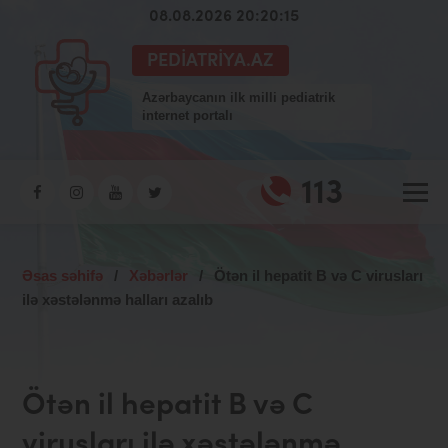
08.08.2026 20:20:15
PEDIATRIYA.AZ
Azərbaycanın ilk milli pediatrik
internet portalı
113
Əsas səhifə
/
Xəbərlər
/
Ötən il hepatit B və C virusları
ilə xəstələnmə halları azalıb
Ötən il hepatit B və C
virusları ilə xəstələnmə