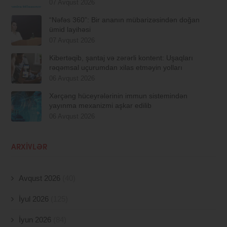
07 Avqust 2026
“Nəfəs 360”: Bir ananın mübarizəsindən doğan
ümid layihəsi
07 Avqust 2026
Kibertəqib, şantaj və zərərli kontent: Uşaqları
rəqəmsal uçurumdan xilas etməyin yolları
06 Avqust 2026
Xərçəng hüceyrələrinin immun sistemindən
yayınma mexanizmi aşkar edilib
06 Avqust 2026
ARXIVLƏR
Avqust 2026
(40)
İyul 2026
(125)
İyun 2026
(84)