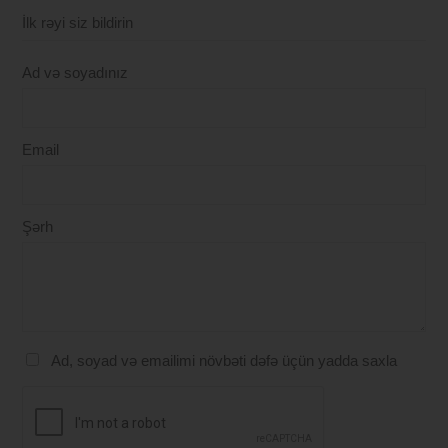
İlk rəyi siz bildirin
Ad və soyadınız
Email
Şərh
Ad, soyad və emailimi növbəti dəfə üçün yadda saxla