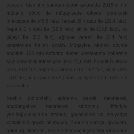
əsasən, ötən ilin yanvar-noyabr aylarında 2018-ci ilin
müvafiq dövrü ilə müqayisədə ölkədə qonokokk
infeksiyası ilə (45,5 faiz), hepatit B virusu ilə (29,4 faiz),
hepatit C virusu ilə (19,8 faiz), sifilis ilə (13,5 faiz), su
çiçəyi ilə (8,2 faiz), ağciyər vərəmi ilə (2,4 faiz)
xəstələnmə halları azalıb. Müqayisə olunan dövrdə
əhalinin 100 min nəfərinə düşən xəstələnmə hallarının
sayı qonokokk infeksiyası üzrə 45,8 faiz, hepatit B virusu
üzrə 30,8 faiz, hepatit C virusu üzrə 18,2 faiz, sifilis üzrə
13,8 faiz, su çiçəyi üzrə 9,0 faiz, ağciyər vərəmi üzrə 3,2
faiz azalıb.
Kəskin poliomielit, epidemik parotit, məxmərək,
anadangəlmə məxmərək sindromu, difteriya,
yenidoğulmuşlarda tetanus, göyöskürək və malyariya
xəstəlikləri qeydə alınmayıb. Bununla yanaşı, qarayara,
qoturluq, skarlatin, İnsanın İmmunçatışmazlığı Virusunun