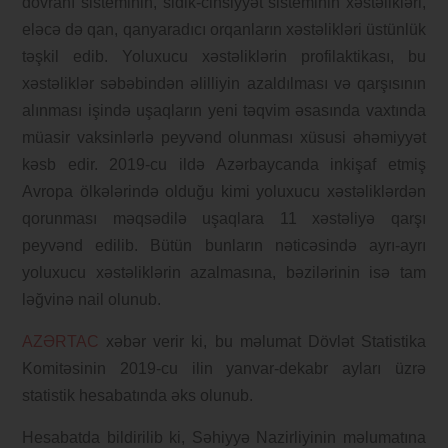
dövranı sisteminin, sidik-cinsiyyət sisteminin xəstəlikləri,
eləcə də qan, qanyaradıcı orqanların xəstəlikləri üstünlük
təşkil edib. Yoluxucu xəstəliklərin profilaktikası, bu
xəstəliklər səbəbindən əlilliyin azaldılması və qarşısının
alınması işində uşaqların yeni təqvim əsasında vaxtında
müasir vaksinlərlə peyvənd olunması xüsusi əhəmiyyət
kəsb edir. 2019-cu ildə Azərbaycanda inkişaf etmiş
Avropa ölkələrində olduğu kimi yoluxucu xəstəliklərdən
qorunması məqsədilə uşaqlara 11 xəstəliyə qarşı
peyvənd edilib. Bütün bunların nəticəsində ayrı-ayrı
yoluxucu xəstəliklərin azalmasına, bəzilərinin isə tam
ləğvinə nail olunub.
AZƏRTAC
xəbər verir ki, bu məlumat Dövlət Statistika
Komitəsinin 2019-cu ilin yanvar-dekabr ayları üzrə
statistik hesabatında əks olunub.
Hesabatda bildirilib ki, Səhiyyə Nazirliyinin məlumatına