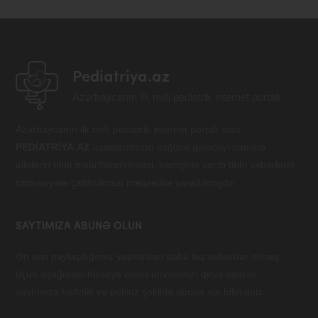
Pediatriya.az
Azərbaycanın ilk milli pediatrik internet portalı
Azərbaycanın ilk milli pediatrik internet portalı olan -
PEDİATRİYA.AZ
uşaqlarımızın sağlam gələcəyi naminə
ailələrin tibbi maarifləndirilməsi, həmçinin vacib tibbi xəbərlərin
ictimaiyyətə çatdırılması məqsədilə yaradılmışdır.
SAYTIMIZA ABUNƏ OLUN
Ən son paylaşdığımız yazılardan daha tez xəbərdar olmaq
üçün aşağıdakı hissəyə email ünvanınızı qeyd edərək
saytımıza həftəlik və pulsuz şəkildə abunə ola bilərsiniz.