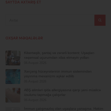
SAYTDA AXTARIŞ ET
Axtar
OXŞAR MƏQALƏLƏR
Kibertəqib, şantaj və zərərli kontent: Uşaqları
rəqəmsal uçurumdan xilas etməyin yolları
06 Avqust 2026
Xərçəng hüceyrələrinin immun sistemindən
yayınma mexanizmi aşkar edilib
06 Avqust 2026
ABŞ alimləri qida allergiyasına qarşı yeni müalicə
üsulunu tapmağa çalışırlar
06 Avqust 2026
İmmun çatışmazlıq olan uşaqlara yanaşma. Həkim