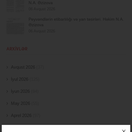
N.A. Əzizova
06 Avqust 2026
Peyvəndlərin etibarlılığı və yan təsirləri. Həkim N.A.
Əzizova
06 Avqust 2026
ARXIVLƏR
Avqust 2026
(37)
İyul 2026
(125)
İyun 2026
(84)
May 2026
(55)
Aprel 2026
(97)
Mart 2026
(25)