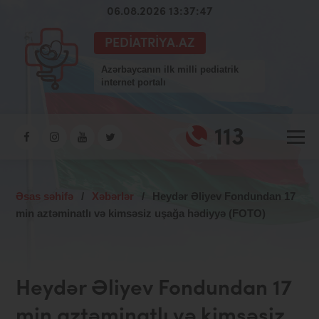
06.08.2026 13:37:48
PEDIATRIYA.AZ
Azərbaycanın ilk milli pediatrik
internet portalı
113
Əsas səhifə
/
Xəbərlər
/
Heydər Əliyev Fondundan 17
min aztəminatlı və kimsəsiz uşağa hədiyyə (FOTO)
Heydər Əliyev Fondundan 17
min aztəminatlı və kimsəsiz