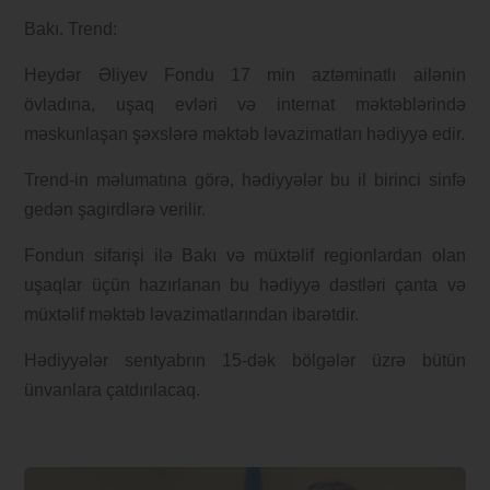
Bakı. Trend:
Heydər Əliyev Fondu 17 min aztəminatlı ailənin
övladına, uşaq evləri və internat məktəblərində
məskunlaşan şəxslərə məktəb ləvazimatları hədiyyə edir.
Trend-in məlumatına görə, hədiyyələr bu il birinci sinfə
gedən şagirdlərə verilir.
Fondun sifarişi ilə Bakı və müxtəlif regionlardan olan
uşaqlar üçün hazırlanan bu hədiyyə dəstləri çanta və
müxtəlif məktəb ləvazimatlarından ibarətdir.
Hədiyyələr sentyabrın 15-dək bölgələr üzrə bütün
ünvanlara çatdırılacaq.