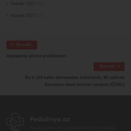
Dekabr 2017
(69)
Noyabr 2017
(33)
Əvvəlki
Uşaqlarda görmə problemləri
Sonrakı
Bu il 124 nəfər dərmandan zəhərlənib, 96 nəfərdə
dərmanın əlavə təsirləri yaranıb (ÖZƏL)
Pediatriya.az
Azərbaycanın ilk milli pediatrik internet portalı