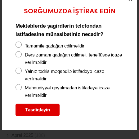
Fevral 2026
(40)
SORĞUMUZDA IŞTIRAK EDIN
Yanvar 2026
(63)
Məktəblərdə şagirdlərin telefondan
Dekabr 2025
(131)
istifadəsinə münasibətiniz necədir?
Tamamilə qadağan edilməlidir
Noyabr 2025
(88)
Dərs zamanı qadağan edilməli, tənəffüsdə icazə
Oktyabr 2025
(261)
verilməlidir
Yalnız tədris məqsədilə istifadəyə icazə
Sentyabr 2025
(172)
verilməlidir
Avqust 2025
(98)
Məhdudiyyət qoyulmadan istifadəyə icazə
verilməlidir
İyul 2025
(77)
Təsdiqləyin
İyun 2025
(49)
May 2025
(117)
Aprel 2025
(108)