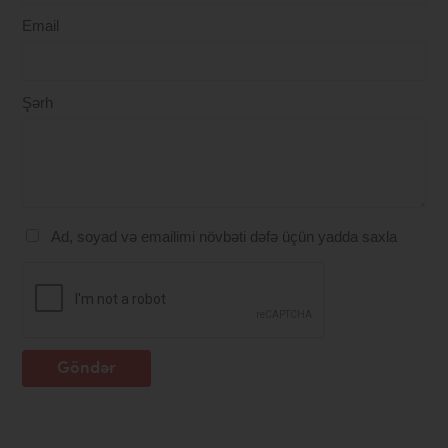
Email
Şərh
Ad, soyad və emailimi növbəti dəfə üçün yadda saxla
Göndər