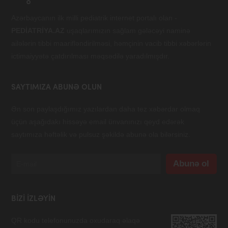
Azərbaycanın ilk milli pediatrik internet portalı olan -
PEDİATRİYA.AZ
uşaqlarımızın sağlam gələcəyi naminə
ailələrin tibbi maarifləndirilməsi, həmçinin vacib tibbi xəbərlərin
ictimaiyyətə çatdırılması məqsədilə yaradılmışdır.
SAYTIMIZA ABUNƏ OLUN
Ən son paylaşdığımız yazılardan daha tez xəbərdar olmaq
üçün aşağıdakı hissəyə email ünvanınızı qeyd edərək
saytımıza həftəlik və pulsuz şəkildə abunə ola bilərsiniz.
BIZI IZLƏYIN
QR kodu telefonunuzda oxudaraq əlaqə