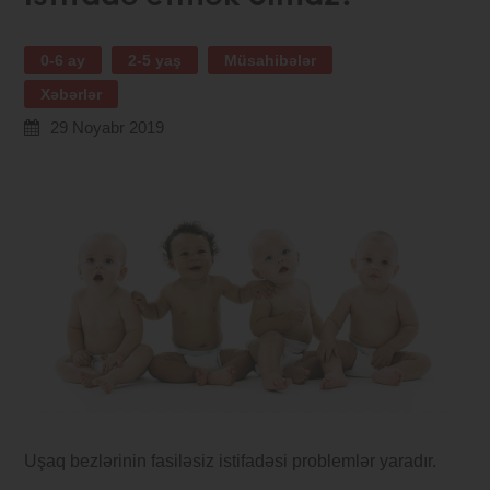
0-6 ay
2-5 yaş
Müsahibələr
Xəbərlər
29 Noyabr 2019
Uşaq bezlərinin fasiləsiz istifadəsi problemlər yaradır.