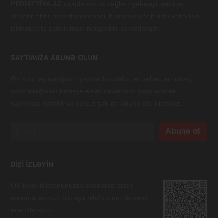
PEDİATRİYA.AZ
uşaqlarımızın sağlam gələcəyi naminə
ailələrin tibbi maarifləndirilməsi, həmçinin vacib tibbi xəbərlərin
ictimaiyyətə çatdırılması məqsədilə yaradılmışdır.
SAYTIMIZA ABUNƏ OLUN
Ən son paylaşdığımız yazılardan daha tez xəbərdar olmaq
üçün aşağıdakı hissəyə email ünvanınızı qeyd edərək
saytımıza həftəlik və pulsuz şəkildə abunə ola bilərsiniz.
BIZI IZLƏYIN
QR kodu telefonunuzda oxudaraq əlaqə
məlumatlarımızı birbaşa telefonunuzda qeyd
edə bilərsiniz.