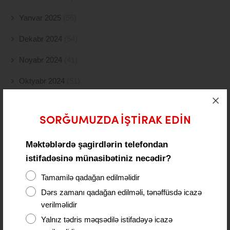
Yanvar 2025
(56)
Dekabr 2024
(54)
Noyabr 2024
(41)
Oktyabr 2024
(51)
Sentyabr 2024
(21)
SORĞUMUZDA IŞTIRAK EDIN
Avqust 2024
(4)
İyul 2024
(2)
Məktəblərdə şagirdlərin telefondan
istifadəsinə münasibətiniz necədir?
İyun 2024
(21)
Tamamilə qadağan edilməlidir
May 2024
(19)
Dərs zamanı qadağan edilməli, tənəffüsdə icazə
verilməlidir
Aprel 2024
(10)
Yalnız tədris məqsədilə istifadəyə icazə
Mart 2024
(5)