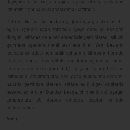
dəyişərkən bir neçə dəqiqə uşağı çılpaq saxlamaq
lazımdır. Yəni hava vannası etmək lazımdır.
Belə bir fikir var ki, bezlər uşaqlara üçün, ələlxüsus da,
oğlan uşaqları üçün zərərlidir. Qeyd edək ki, bezlərin
düzgün istifadəsinə əməl etmədikdə yerli olaraq istiliyin
qalxması uşaqlara mənfi təsir edə bilər. Yəni bezlərin
fasiləsiz istifadəsi həm sidik yollarının iltihabına, həm də
sidik və nəcis ifrazı reflekslərin formalaşmasına mənfi
təsir göstərir. Ona görə 1-1,5 yaşdan sonra bezlərin
istifadəsini azaltmaq olar, yəni gecə yuxusunda olarkən,
havada gəzintidə olarkən istifadə edib digər vaxtlarda
nəzarət edilə bilər. Bundan başqa, bilinməlidir ki, uşağın
temperaturu 38 dərəcə olduqda bezdən istifadə
edilməməlidir.
Baxış