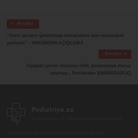
Əvvəlki
“Gənc qızların ginekoloqa müraciətinə olan münasibət
yanlışdır” - HƏKİMDƏN AÇIQLAMA
Sonrakı
Uşaqları yersiz müayinə edib, şüalanmaya məruz
qoymaq... Pediatrdan XƏBƏRDARLIQ
Pediatriya.az
Azərbaycanın ilk milli pediatrik internet portalı
Azərbaycanın ilk milli pediatrik internet portalı olan -