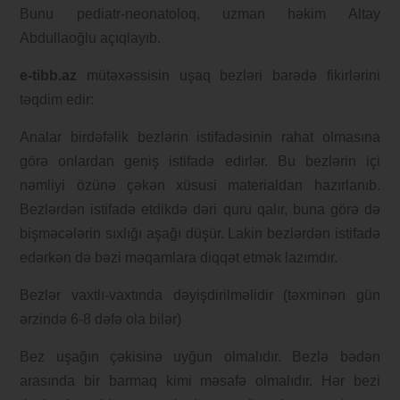
Bunu pediatr-neonatoloq, uzman həkim Altay
Abdullaoğlu açıqlayıb.
e-tibb.az
mütəxəssisin uşaq bezləri barədə fikirlərini
təqdim edir:
Analar birdəfəlik bezlərin istifadəsinin rahat olmasına
görə onlardan geniş istifadə edirlər. Bu bezlərin içi
nəmliyi özünə çəkən xüsusi materialdan hazırlanıb.
Bezlərdən istifadə etdikdə dəri quru qalır, buna görə də
bişməcələrin sıxlığı aşağı düşür. Lakin bezlərdən istifadə
edərkən də bəzi məqamlara diqqət etmək lazımdır.
Bezlər vaxtlı-vaxtında dəyişdirilməlidir (təxminən gün
ərzində 6-8 dəfə ola bilər)
Bez uşağın çəkisinə uyğun olmalıdır. Bezlə bədən
arasında bir barmaq kimi məsafə olmalıdır. Hər bezi