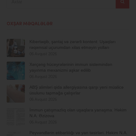
OXŞAR MƏQALƏLƏR
Kibertəqib, şantaj və zərərli kontent: Uşaqları
rəqəmsal uçurumdan xilas etməyin yolları
06 Avqust 2026
Xərçəng hüceyrələrinin immun sistemindən
yayınma mexanizmi aşkar edilib
06 Avqust 2026
ABŞ alimləri qida allergiyasına qarşı yeni müalicə
üsulunu tapmağa çalışırlar
06 Avqust 2026
İmmun çatışmazlıq olan uşaqlara yanaşma. Həkim
N.A. Əzizova
06 Avqust 2026
Peyvəndlərin etibarlılığı və yan təsirləri. Həkim N.A.