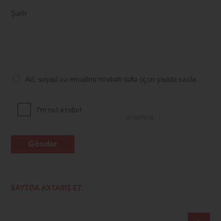
Şərh
Ad, soyad və emailimi növbəti dəfə üçün yadda saxla
Göndər
SAYTDA AXTARIŞ ET
Axtar