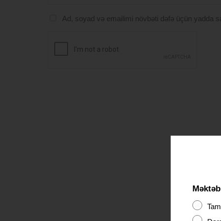
Ad, soyad və emailimi növbəti dəfə üçün yadda s
Məktəbl
Tama