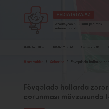
PEDIATRIYA.AZ
Azərbaycanın ilk milli pediatrik
internet portalı
ƏSAS SƏHIFƏ
HAQQIMIZDA
XƏBƏRLƏR
H
Əsas səhifə
/
Xəbərlər
/
Fövqəladə hallarda zər
Fövqəladə hallarda zərər
qorunması mövzusunda təl