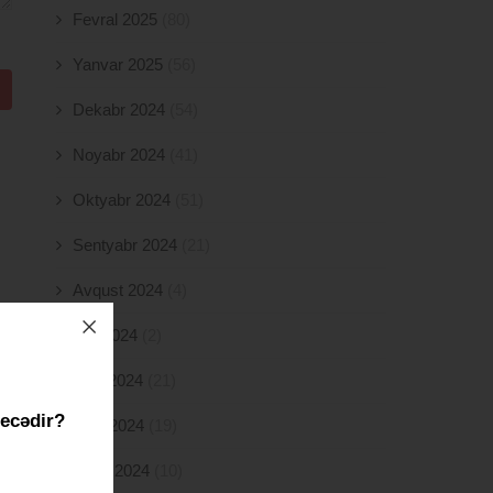
Fevral 2025
(80)
Yanvar 2025
(56)
Dekabr 2024
(54)
Noyabr 2024
(41)
Oktyabr 2024
(51)
Sentyabr 2024
(21)
Avqust 2024
(4)
İyul 2024
(2)
İyun 2024
(21)
necədir?
May 2024
(19)
Aprel 2024
(10)