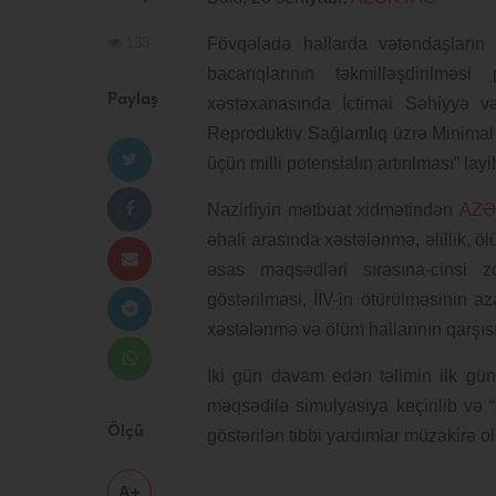
133
Fövqəladə hallarda vətəndaşların x
bacarıqlarının təkmilləşdirilmə
Paylaş
xəstəxanasında İctimai Səhiyyə və 
Reproduktiv Sağlamlıq üzrə Minimal İ
üçün milli potensialın artırılması” l
Nazirliyin mətbuat xidmətindən
AZƏ
əhali arasında xəstələnmə, əlillik, ö
əsas məqsədləri sırasına-cinsi z
göstərilməsi, İİV-in ötürülməsinin 
xəstələnmə və ölüm hallarının qarşısı
İki gün davam edən təlimin ilk günü
məqsədilə simulyasiya keçirilib və “
Ölçü
göstərilən tibbi yardımlar müzakirə ol
A+