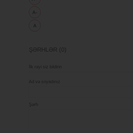
A-
A
ŞƏRHLƏR (0)
İlk rəyi siz bildirin
Ad və soyadınız
Şərh