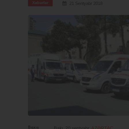
Xəbərlər
21 Sentyabr 2018
Baxış
Bakı, 20 sentyabr,
AZƏRTAC