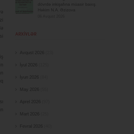
dövrdə inkişafına müasir baxış.
Həkim N.A. Əzizova
və
06 Avqust 2026
zi
də
ARXIVLƏR
si
Avqust 2026
(23)
iş
in
İyul 2026
(125)
ın
İyun 2026
(84)
ıq
May 2026
(55)
sı
Aprel 2026
(97)
ün
Mart 2026
(25)
Fevral 2026
(40)