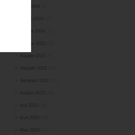
Mart 2024
(5)
Fevral 2024
(15)
Yanvar 2024
(11)
Dekabr 2023
(24)
Noyabr 2023
(9)
Oktyabr 2023
(26)
Sentyabr 2023
(11)
Avqust 2023
(18)
İyul 2023
(30)
İyun 2023
(46)
May 2023
(47)