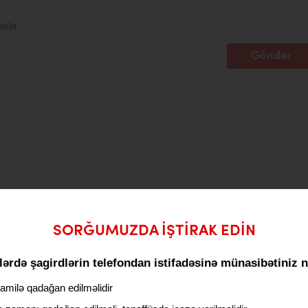
axla
Göndər
SORĞUMUZDA IŞTIRAK EDIN
ərdə şagirdlərin telefondan istifadəsinə münasibətiniz 
milə qadağan edilməlidir