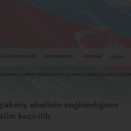
ÜQUQI SƏNƏDLƏR
KONFRANSLAR
VIDEOLAR
DIGƏR
ərçəkmiş əhalinin sağlamlığının qorunması mövzusunda təlim keç
çəkmiş əhalinin sağlamlığının
im keçirilib