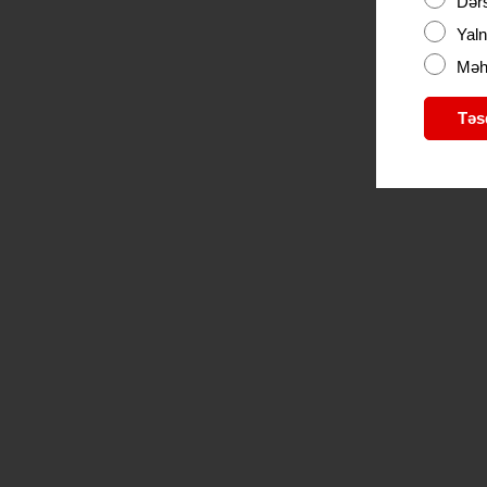
Dərs
Yaln
Məhd
Təs