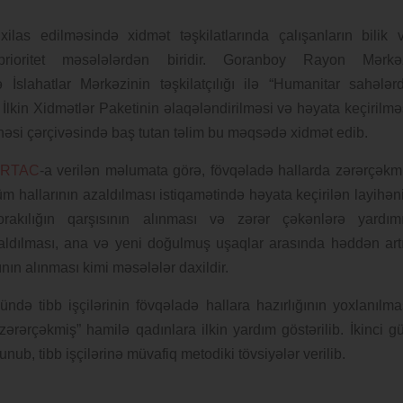
ilas edilməsində xidmət təşkilatlarında çalışanların bilik 
si prioritet məsələlərdən biridir. Goranboy Rayon Mərkə
İslahatlar Mərkəzinin təşkilatçılığı ilə “Humanitar sahələr
lkin Xidmətlər Paketinin əlaqələndirilməsi və həyata keçirilmə
ayihəsi çərçivəsində baş tutan təlim bu məqsədə xidmət edib.
RTAC
-a verilən məlumata görə, fövqəladə hallarda zərərçəkm
lüm hallarının azaldılması istiqamətində həyata keçirilən layihən
orakılığın qarşısının alınması və zərər çəkənlərə yardım
azaldılması, ana və yeni doğulmuş uşaqlar arasında həddən art
nın alınması kimi məsələlər daxildir.
ndə tibb işçilərinin fövqəladə hallara hazırlığının yoxlanılma
zərərçəkmiş” hamilə qadınlara ilkin yardım göstərilib. İkinci g
unub, tibb işçilərinə müvafiq metodiki tövsiyələr verilib.