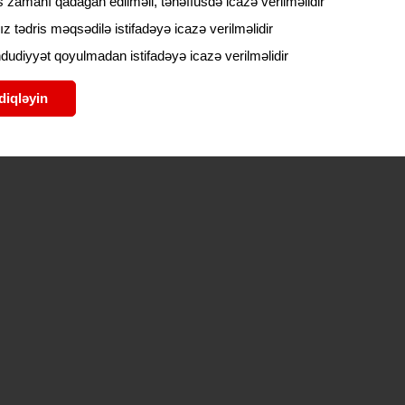
 zamanı qadağan edilməli, tənəffüsdə icazə verilməlidir
ız tədris məqsədilə istifadəyə icazə verilməlidir
udiyyət qoyulmadan istifadəyə icazə verilməlidir
diqləyin