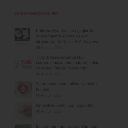
OXŞAR MƏQALƏLƏR
Kritik vəziyyətdə olan uşaqlarda
anadangəlmə anomaliyaların
struktur təhlili. Həkim N.A. Əzizova
06 Avqust 2026
TƏBİB: Azərbaycanda tibb
işçilərinin paylanmasında regionlar
üzrə ciddi fərqlər mövcuddur
06 Avqust 2026
Siqaret çəkənlərin bilmədiyi böyük
təhlükə
06 Avqust 2026
İsmayıllıda yeddi yaşlı uşaq öldü
06 Avqust 2026
İnsan embriogenezi və dölün fetal