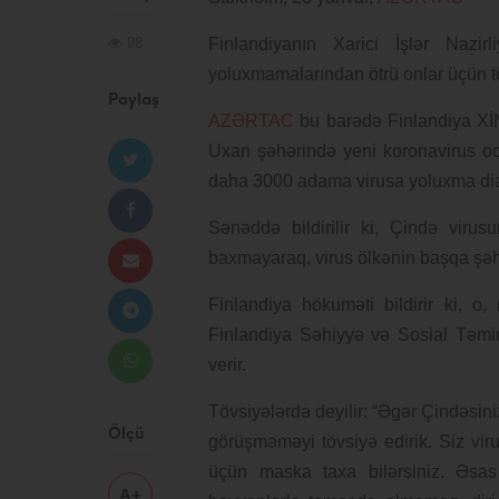
98
Finlandiyanın Xarici İşlər Nazir
yoluxmamalarından ötrü onlar üçün tö
Paylaş
AZƏRTAC
bu barədə Finlandiya XİN-i
Uxan şəhərində yeni koronavirus oca
daha 3000 adama virusa yoluxma di
Sənəddə bildirilir ki, Çində virus
baxmayaraq, virus ölkənin başqa şəhə
Finlandiya hökuməti bildirir ki, o,
Finlandiya Səhiyyə və Sosial Təmina
verir.
Tövsiyələrdə deyilir: “Əgər Çindəsini
Ölçü
görüşməməyi tövsiyə edirik. Siz v
üçün maska taxa bilərsiniz. Əsas 
A+