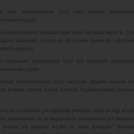
liyi ölkə vətəndaşlarının Çinə səfər edərkən koronaviru
vsiyələrini yayıb.
n press-relizinə istinadla xəbər verir. Sənəddə deyilir ki, Çin
ğının yaranması hazırda azı 80 insanın ölməsi ilə nəticələni
aqnozu qoyulub.
un yayılmasını dayandırmaq üçün sərt tədbirlərin görülməsi
rlərinə də yayılıb.
 riskləri qiymətləndirmək üçün vəziyyətə diqqətlə nəzarət edi
t İnstitutu, habelə Dünya Səhiyyə Təşkilatı konkret tövsiyəl
zsə, sizə insanların çox toplaşdığı yerlərdən uzaq olmağı, əl tut
irusa yoluxmamaq və ya başqalarının yoluxmasına yol verməm
məsələ isə əllərinizi tez-tez və səylə yumaqdır”. İnsanla