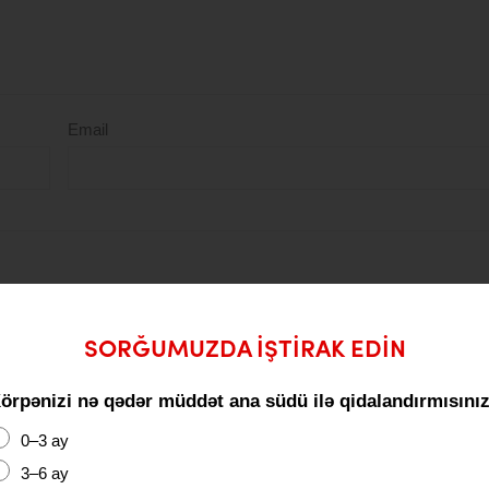
Email
SORĞUMUZDA IŞTIRAK EDIN
axla
örpənizi nə qədər müddət ana südü ilə qidalandırmısını
Göndər
0–3 ay
3–6 ay