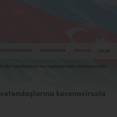
ÜQUQI SƏNƏDLƏR
KONFRANSLAR
VIDEOLAR
DIGƏR
i ölkə vətəndaşlarına koronavirusla bağlı xəbərdarlıq edib
 vətəndaşlarına koronavirusla