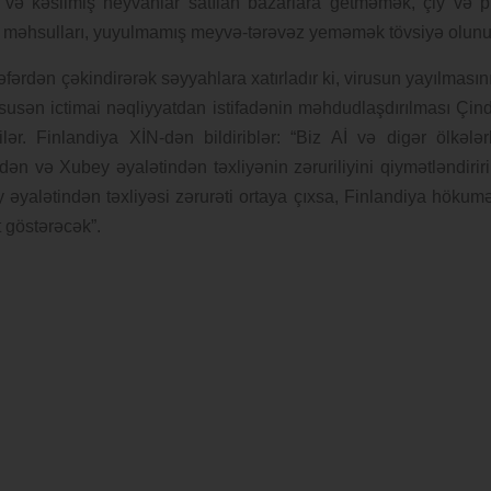
və kəsilmiş heyvanlar satılan bazarlara getməmək, çiy və p
süd məhsulları, yuyulmamış meyvə-tərəvəz yeməmək tövsiyə olunu
əfərdən çəkindirərək səyyahlara xatırladır ki, virusun yayılmasın
xüsusən ictimai nəqliyyatdan istifadənin məhdudlaşdırılması Çin
ilər. Finlandiya XİN-dən bildiriblər: “Biz Aİ və digər ölkələr
n və Xubey əyalətindən təxliyənin zəruriliyini qiymətləndiriri
yalətindən təxliyəsi zərurəti ortaya çıxsa, Finlandiya hökumə
ət göstərəcək”.