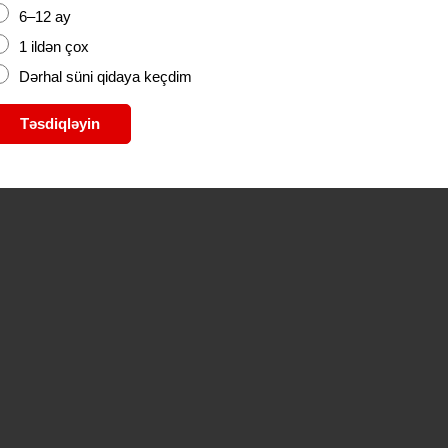
6–12 ay
1 ildən çox
Dərhal süni qidaya keçdim
Təsdiqləyin