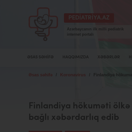
PEDIATRIYA.AZ
Azərbaycanın ilk milli pediatrik
internet portalı
ƏSAS SƏHIFƏ
HAQQIMIZDA
XƏBƏRLƏR
H
Əsas səhifə
/
Koronavirus
/
Finlandiya hökumət
Finlandiya hökuməti ölkə
bağlı xəbərdarlıq edib