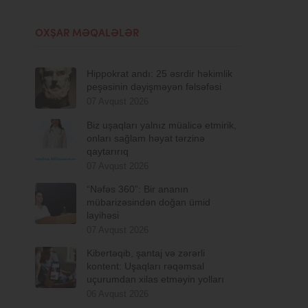
OXŞAR MƏQALƏLƏR
Hippokrat andı: 25 əsrdir həkimlik
peşəsinin dəyişməyən fəlsəfəsi
07 Avqust 2026
Biz uşaqları yalnız müalicə etmirik,
onları sağlam həyat tərzinə
qaytarırıq
07 Avqust 2026
“Nəfəs 360”: Bir ananın
mübarizəsindən doğan ümid
layihəsi
07 Avqust 2026
Kibertəqib, şantaj və zərərli
kontent: Uşaqları rəqəmsal
uçurumdan xilas etməyin yolları
06 Avqust 2026