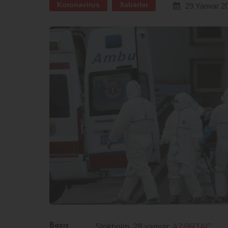
Koronavirus
Xəbərlər
29 Yanvar 2
Baxış
Stokholm, 28 yanvar,
AZƏRTAC