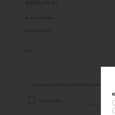
ŞƏRHLƏR (0)
İlk rəyi siz bildirin
Ad və soyadınız
Şərh
Ad, soyad və emailimi növbəti dəfə üçün yadda s
K