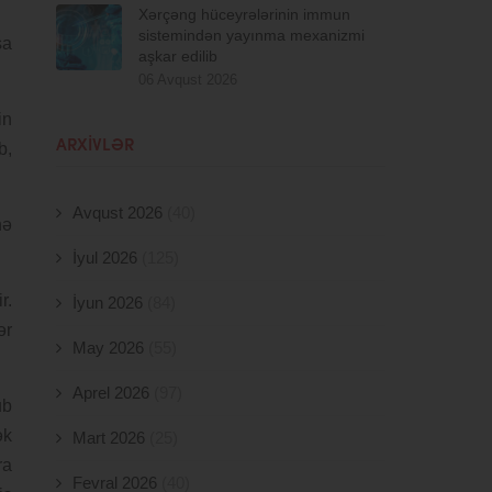
Xərçəng hüceyrələrinin immun
sistemindən yayınma mexanizmi
sa
aşkar edilib
06 Avqust 2026
in
ARXIVLƏR
b,
Avqust 2026
(40)
nə
İyul 2026
(125)
r.
İyun 2026
(84)
ər
May 2026
(55)
Aprel 2026
(97)
ub
ək
Mart 2026
(25)
ra
Fevral 2026
(40)