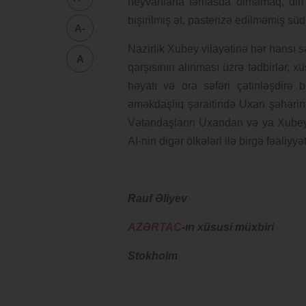
heyvanlarla təmasda olmamaq, diri 
bişirilmiş ət, pasterizə edilməmiş 
A-
Nazirlik Xubey vilayətinə hər hansı s
A
qarşısının alınması üzrə tədbirlər, 
həyatı və ora səfəri çətinləşdirə b
əməkdaşlıq şəraitində Uxan şəhərində
Vətəndaşların Uxandan və ya Xubey ə
Aİ-nin digər ölkələri ilə birgə fəaliyy
Rauf Əliyev
AZƏRTAC
-ın xüsusi müxbiri
Stokholm