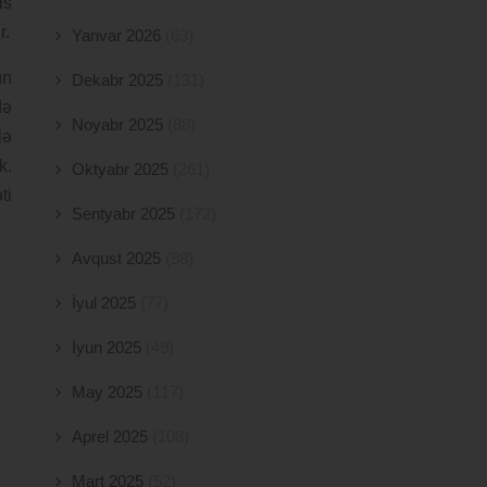
is
r.
Yanvar 2026
(63)
ın
Dekabr 2025
(131)
də
Noyabr 2025
(88)
lə
k.
Oktyabr 2025
(261)
ti
Sentyabr 2025
(172)
Avqust 2025
(98)
İyul 2025
(77)
İyun 2025
(49)
May 2025
(117)
Aprel 2025
(108)
Mart 2025
(52)