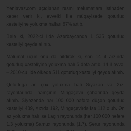
Yeniavaz.com açıqlanan rəsmi məlumatlara istinadən
xəbər verir ki, əvvəlki illə müqayisədə qoturluq
xəstəliyinə yoluxma halları 67% artıb.
Belə ki, 2022-ci ildə Azərbaycanda 1 535 qoturluq
xəstəliyi qeydə alınıb.
Məlumat üçün onu da bildirək ki, son 14 il ərzində
qoturluq xəstəliyinə yoluxma halı 5 dəfə artıb. 14 il əvvəl
– 2010-cu ildə ölkədə 511 qoturluq xəstəliyi qeydə alınıb.
Qoturluğa ən çox yoluxma halı Siyəzən və Xızı
rayonlarında, həmçinin Mingəçevir şəhərində qeydə
alınıb. Siyəzəndə hər 100 000 nəfərə düşən qoturluq
xəstəliyi 439, Xızıda 192, Mingəçevirdə isə 112 olub. Ən
az yoluxma halı isə Laçın rayonunda (hər 100 000 nəfərə
1.3 yoluxma) Samux rayonunda (1.7), Şərur rayonunda