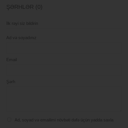
ŞƏRHLƏR (0)
İlk rəyi siz bildirin
Ad və soyadınız
Email
Şərh
Ad, soyad və emailimi növbəti dəfə üçün yadda saxla