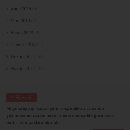
Aprel 2018
(80)
Mart 2018
(90)
Fevral 2018
(95)
Yanvar 2018
(94)
Dekabr 2017
(69)
Noyabr 2017
(33)
Əvvəlki
Meymunçiçəyi xəstəliyinin respublika ərazisində
yayılmasının qarşısının alınması məqsədilə görüləcək
tədbirlər müzakirə olunub