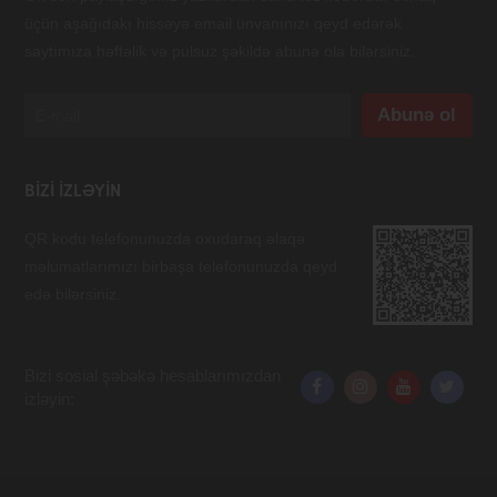
üçün aşağıdakı hissəyə email ünvanınızı qeyd edərək
saytımıza həftəlik və pulsuz şəkildə abunə ola bilərsiniz.
BIZI IZLƏYIN
QR kodu telefonunuzda oxudaraq əlaqə
məlumatlarımızı birbaşa telefonunuzda qeyd
edə bilərsiniz.
Bizi sosial şəbəkə hesablarımızdan
izləyin: