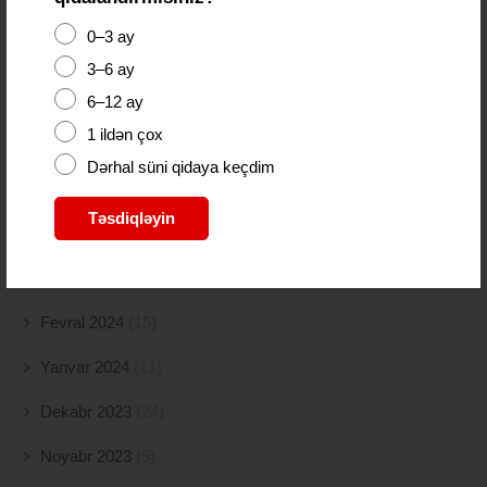
Sentyabr 2024
(21)
0–3 ay
Avqust 2024
(4)
3–6 ay
İyul 2024
(2)
6–12 ay
1 ildən çox
İyun 2024
(21)
Dərhal süni qidaya keçdim
May 2024
(19)
Təsdiqləyin
Aprel 2024
(10)
Mart 2024
(5)
Fevral 2024
(15)
Yanvar 2024
(11)
Dekabr 2023
(24)
Noyabr 2023
(9)