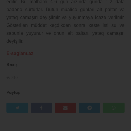
edilir. Bu məlhəmi 4-6 gün ərzində gündə 1-2 dəfə
bədənə sürtürlər. Bütün müalicə günləri alt paltar və
yataq camaşırı dəyişilmir və yuyunmaya icazə verilmir.
Göstərilən müddət keçdikdən sonra xəstə isti su və
sabunla yuyunur və onun alt paltarı, yataq camaşırı
dəyişilir.
E-saglam.az
Baxış
310
Paylaş