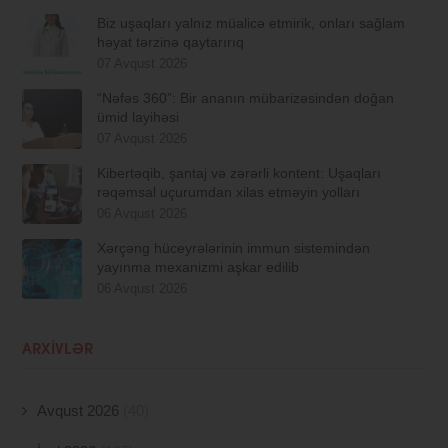
Biz uşaqları yalnız müalicə etmirik, onları sağlam
həyat tərzinə qaytarırıq
07 Avqust 2026
“Nəfəs 360”: Bir ananın mübarizəsindən doğan
ümid layihəsi
07 Avqust 2026
Kibertəqib, şantaj və zərərli kontent: Uşaqları
rəqəmsal uçurumdan xilas etməyin yolları
06 Avqust 2026
Xərçəng hüceyrələrinin immun sistemindən
yayınma mexanizmi aşkar edilib
06 Avqust 2026
ARXIVLƏR
Avqust 2026
(40)