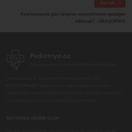
Sonrakı
Azərbaycanda göz rənginin dəyişdirilməsi qadağan
ediləcək? - ARAŞDIRMA
Pediatriya.az
Azərbaycanın ilk milli pediatrik internet portalı
Azərbaycanın ilk milli pediatrik internet portalı olan -
PEDİATRİYA.AZ
uşaqlarımızın sağlam gələcəyi naminə
ailələrin tibbi maarifləndirilməsi, həmçinin vacib tibbi xəbərlərin
ictimaiyyətə çatdırılması məqsədilə yaradılmışdır.
SAYTIMIZA ABUNƏ OLUN
Ən son paylaşdığımız yazılardan daha tez xəbərdar olmaq