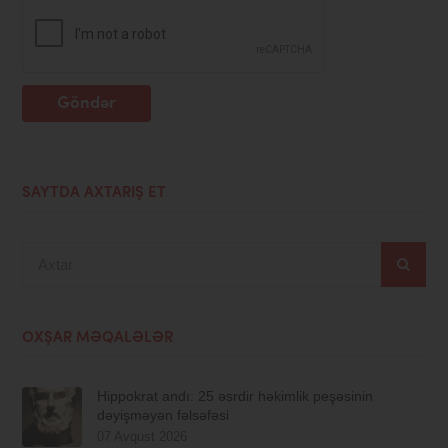
Göndər
SAYTDA AXTARIŞ ET
Axtar
OXŞAR MƏQALƏLƏR
Hippokrat andı: 25 əsrdir həkimlik peşəsinin
dəyişməyən fəlsəfəsi
07 Avqust 2026