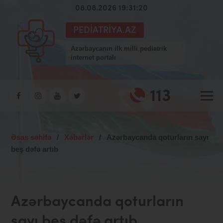
08.08.2026 19:31:21
PEDIATRIYA.AZ
Azərbaycanın ilk milli pediatrik
internet portalı
113
Əsas səhifə
/
Xəbərlər
/
Azərbaycanda qoturların sayı
beş dəfə artıb
Azərbaycanda qoturların
sayı beş dəfə artıb