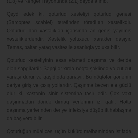
(1.8) və Kəngərli rayonunda (2.1) qeydə alınıb.
Qeyd edək ki, qoturluq xəstəliyi qoturluq gənəsi
(Sarcoptes scabiei) tərəfindən törədilən xəstəlikdir.
Qoturluq dəri xəstəlikləri içərisində ən geniş yayılmış
xəstəliklərdəndir. Xəstəlik yoluxucu xarakter daşıyır.
Təmas, paltar, yataq vasitəsilə asanlıqla yoluxa bilir.
Qoturluq xəstəliyinin əsas əlaməti qaşınma və dəridə
olan səpgilərdir. Səpgilər xırda nöqtə şəklində və cüt-cüt
yanaşı durur və qaşıdıqda qanayır. Bu nöqtələr gənənin
dəriyə giriş və çıxış yollarıdır. Qaşınma bəzən elə güclü
olur ki, xəstənin sinir sisteminə təsir edir. Çox vaxt
qaşınmadan dəridə dırnaq yerlərinin izi qalır. Hətta
qaşınma yerlərindən dəriyə infeksiya düşüb iltihablaşma
da baş verə bilir.
Qoturluğun müalicəsi üçün kükürd məlhəmindən istifadə