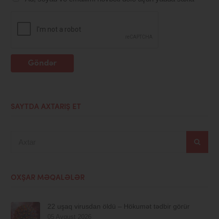
Göndər
SAYTDA AXTARIŞ ET
Axtar
OXŞAR MƏQALƏLƏR
22 uşaq virusdan öldü – Hökumət tədbir görür
05 Avqust 2026