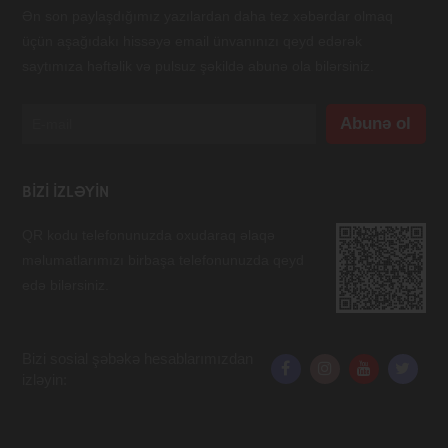
Ən son paylaşdığımız yazılardan daha tez xəbərdar olmaq
üçün aşağıdakı hissəyə email ünvanınızı qeyd edərək
saytımıza həftəlik və pulsuz şəkildə abunə ola bilərsiniz.
BIZI IZLƏYIN
QR kodu telefonunuzda oxudaraq əlaqə
məlumatlarımızı birbaşa telefonunuzda qeyd
edə bilərsiniz.
Bizi sosial şəbəkə hesablarımızdan
izləyin: