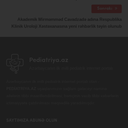
Sonrakı
Akademik Mirməmməd Cavadzadə adına Respublika
Klinik Uroloji Xəstəxanasına yeni rəhbərlik təyin olunub
Pediatriya.az
Azərbaycanın ilk milli pediatrik internet portalı
Azərbaycanın ilk milli pediatrik internet portalı olan -
PEDİATRİYA.AZ
uşaqlarımızın sağlam gələcəyi naminə
ailələrin tibbi maarifləndirilməsi, həmçinin vacib tibbi xəbərlərin
ictimaiyyətə çatdırılması məqsədilə yaradılmışdır.
SAYTIMIZA ABUNƏ OLUN