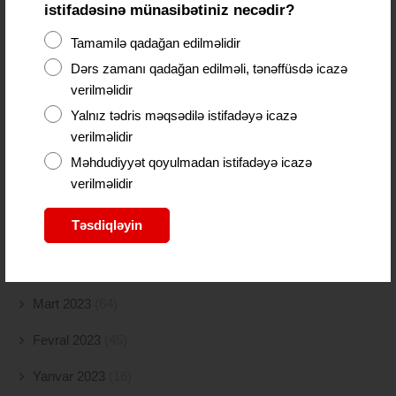
istifadəsinə münasibətiniz necədir?
Noyabr 2023
(9)
Tamamilə qadağan edilməlidir
Oktyabr 2023
(26)
Dərs zamanı qadağan edilməli, tənəffüsdə icazə
Sentyabr 2023
(11)
verilməlidir
Yalnız tədris məqsədilə istifadəyə icazə
Avqust 2023
(18)
verilməlidir
İyul 2023
(30)
Məhdudiyyət qoyulmadan istifadəyə icazə
verilməlidir
İyun 2023
(46)
Təsdiqləyin
May 2023
(47)
Aprel 2023
(46)
Mart 2023
(64)
Fevral 2023
(45)
Yanvar 2023
(16)