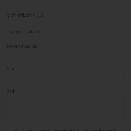
ŞƏRHLƏR (0)
İlk rəyi siz bildirin
Ad və soyadınız
Email
Şərh
Ad, soyad və emailimi növbəti dəfə üçün yadda saxla