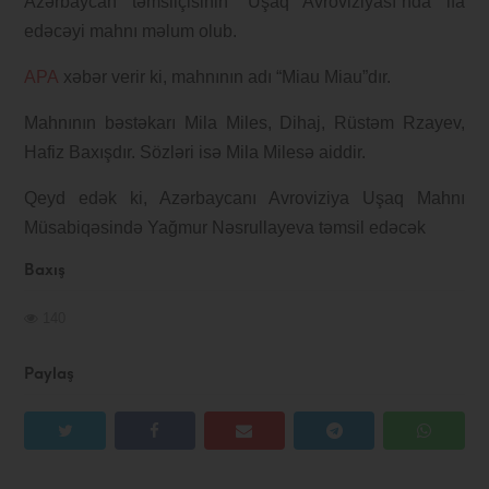
Azərbaycan təmsilçisinin “Uşaq Avroviziyası”nda ifa
edəcəyi mahnı məlum olub.
APA
xəbər verir ki, mahnının adı “Miau Miau”dır.
Mahnının bəstəkarı Mila Miles, Dihaj, Rüstəm Rzayev,
Hafiz Baxışdır. Sözləri isə Mila Milesə aiddir.
Qeyd edək ki, Azərbaycanı Avroviziya Uşaq Mahnı
Müsabiqəsində Yağmur Nəsrullayeva təmsil edəcək
Baxış
140
Paylaş