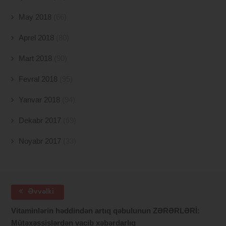
May 2018
(66)
Aprel 2018
(80)
Mart 2018
(90)
Fevral 2018
(95)
Yanvar 2018
(94)
Dekabr 2017
(69)
Noyabr 2017
(33)
Əvvəlki
Vitaminlərin həddindən artıq qəbulunun ZƏRƏRLƏRİ:
Mütəxəssislərdən vacib xəbərdarlıq