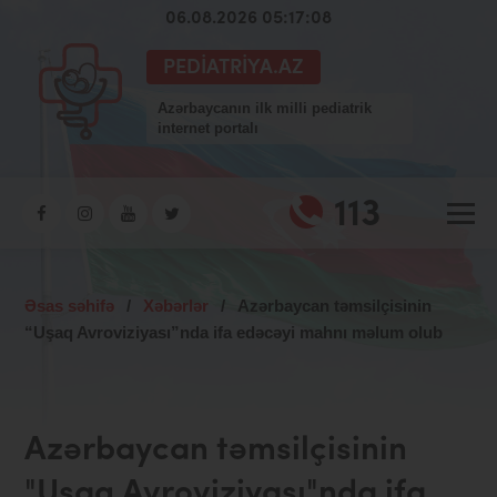
06.08.2026 05:17:08
PEDIATRIYA.AZ
Azərbaycanın ilk milli pediatrik
internet portalı
113
Əsas səhifə
/
Xəbərlər
/
Azərbaycan təmsilçisinin
“Uşaq Avroviziyası”nda ifa edəcəyi mahnı məlum olub
Azərbaycan təmsilçisinin
"Uşaq Avroviziyası"nda ifa