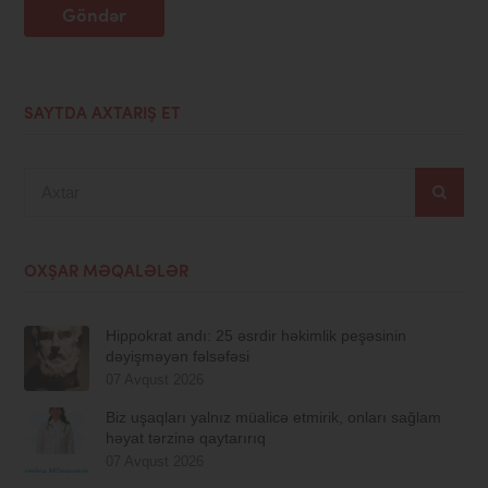
Göndər
SAYTDA AXTARIŞ ET
Axtar
OXŞAR MƏQALƏLƏR
Hippokrat andı: 25 əsrdir həkimlik peşəsinin
dəyişməyən fəlsəfəsi
07 Avqust 2026
Biz uşaqları yalnız müalicə etmirik, onları sağlam
həyat tərzinə qaytarırıq
07 Avqust 2026