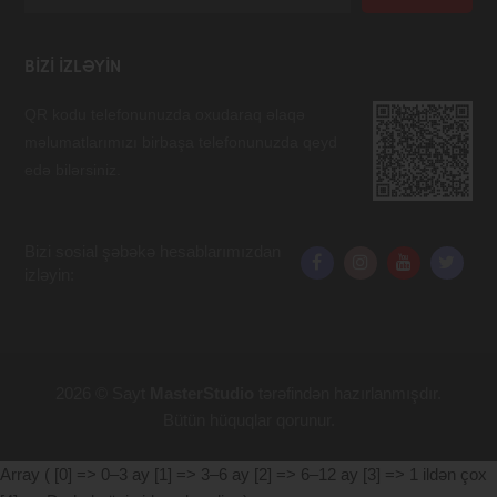
BIZI IZLƏYIN
QR kodu telefonunuzda oxudaraq əlaqə
məlumatlarımızı birbaşa telefonunuzda qeyd
edə bilərsiniz.
Bizi sosial şəbəkə hesablarımızdan
izləyin:
2026 © Sayt
MasterStudio
tərəfindən hazırlanmışdır.
Bütün hüquqlar qorunur.
Array ( [0] => 0–3 ay [1] => 3–6 ay [2] => 6–12 ay [3] => 1 ildən çox