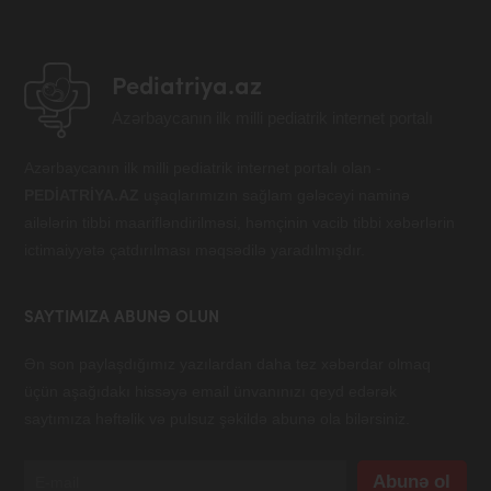
Pediatriya.az
Azərbaycanın ilk milli pediatrik internet portalı
Azərbaycanın ilk milli pediatrik internet portalı olan -
PEDİATRİYA.AZ
uşaqlarımızın sağlam gələcəyi naminə
ailələrin tibbi maarifləndirilməsi, həmçinin vacib tibbi xəbərlərin
ictimaiyyətə çatdırılması məqsədilə yaradılmışdır.
SAYTIMIZA ABUNƏ OLUN
Ən son paylaşdığımız yazılardan daha tez xəbərdar olmaq
üçün aşağıdakı hissəyə email ünvanınızı qeyd edərək
saytımıza həftəlik və pulsuz şəkildə abunə ola bilərsiniz.