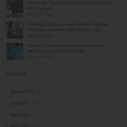
“Nəfəs 360”: Bir ananın mübarizəsindən doğan
ümid layihəsi
07 Avqust 2026
Kibertəqib, şantaj və zərərli kontent: Uşaqları
rəqəmsal uçurumdan xilas etməyin yolları
06 Avqust 2026
Xərçəng hüceyrələrinin immun sistemindən
yayınma mexanizmi aşkar edilib
06 Avqust 2026
ARXIVLƏR
Avqust 2026
(40)
İyul 2026
(125)
İyun 2026
(84)
May 2026
(55)