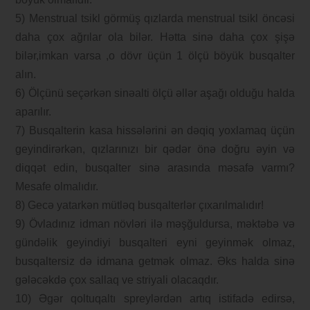
5) Menstrual tsikl görmüş qızlarda menstrual tsikl öncəsi
daha çox ağrılar ola bilər. Hətta sinə daha çox şişə
bilər,imkan varsa ,o dövr üçün 1 ölçü böyük busqalter
alın.
6) Ölçünü seçərkən sinəalti ölçü əllər aşağı olduğu halda
aparılır.
7) Busqalterin kasa hissələrini ən dəqiq yoxlamaq üçün
geyindirərkən, qızlarınızı bir qədər önə doğru əyin və
diqqət edin, busqalter sinə arasında məsafə varmı?
Mesafe olmalıdır.
8) Gecə yatarkən mütləq busqalterlər çıxarılmalıdır!
9) Övladınız idman növləri ilə məşğuldursa, məktəbə və
gündəlik geyindiyi busqalteri eyni geyinmək olmaz,
busqaltersiz də idmana getmək olmaz. Əks halda sinə
gələcəkdə çox sallaq ve striyali olacaqdır.
10) Əgər qoltuqaltı spreylərdən artıq istifadə edirsə,