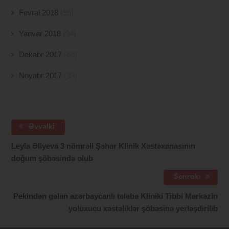
Fevral 2018
(95)
Yanvar 2018
(94)
Dekabr 2017
(69)
Noyabr 2017
(33)
Əvvəlki
Leyla Əliyeva 3 nömrəli Şəhər Klinik Xəstəxanasının
doğum şöbəsində olub
Sonrakı
Pekindən gələn azərbaycanlı tələbə Kliniki Tibbi Mərkəzin
yoluxucu xəstəliklər şöbəsinə yerləşdirilib