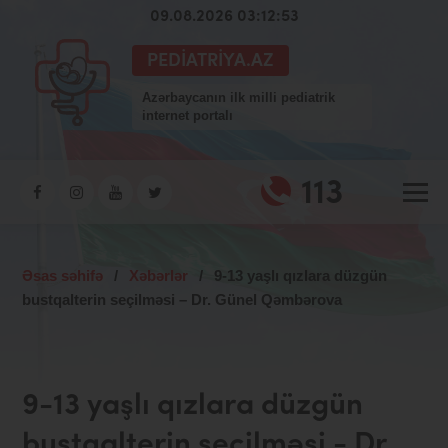
09.08.2026 03:12:54
PEDIATRIYA.AZ
Azərbaycanın ilk milli pediatrik
internet portalı
113
Əsas səhifə
/
Xəbərlər
/
9-13 yaşlı qızlara düzgün
bustqalterin seçilməsi – Dr. Günel Qəmbərova
9-13 yaşlı qızlara düzgün
bustqalterin seçilməsi - Dr.