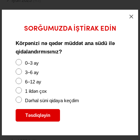
İyun 2025
(49)
May 2025
(117)
Aprel 2025
(108)
SORĞUMUZDA IŞTIRAK EDIN
Mart 2025
(52)
Körpənizi nə qədər müddət ana südü ilə
qidalandırmısınız?
Fevral 2025
(80)
0–3 ay
Yanvar 2025
(56)
3–6 ay
Dekabr 2024
(54)
6–12 ay
Noyabr 2024
(41)
1 ildən çox
Dərhal süni qidaya keçdim
Oktyabr 2024
(51)
Təsdiqləyin
Sentyabr 2024
(21)
Avqust 2024
(4)