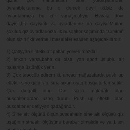
qızlar çox məlumatları sinif yoldaşlarından
öyrəniblər,amma bu o demek deyil ki,biz də
övladlarımıza bu cür yanaşmalıyıq. Əvvəla dövr
dəyişir,biz dəyişirik və övladlarımız da dəyişir.Mütləq
şəkildə qız övladlarınıza ilk busqalter seçimində “səmimi”
olun,sizin fikir verməli məsələlər əsasən aşağıdakılardır:
1) Qətiyyən sintetik alt paltarı yolverilməzdir!
2) İmkan varsa,baha da olsa, yarı sport üslublu alt
paltarına üstünlük verin.
3) Çox təəccüb edirem ki, ancaq mağazalarda push up
effektli sinə qaldıran, sinə sıxan uşaq busqalterləri satılır.
Çox diqqətli olun. Dar, sıxıcı materialı olan
busqalterlərdən uzaq durun. Push up effektli olan
busqalterler qətiyyən qadağandır.
4) Sinə altı ölçünü ölçün,busqalterin sinə altı ölçüsü qız
uşağının sinəaltı ölçüsünə bərabər olmalıdır və ya 1 sm
böyük olmalıdır.