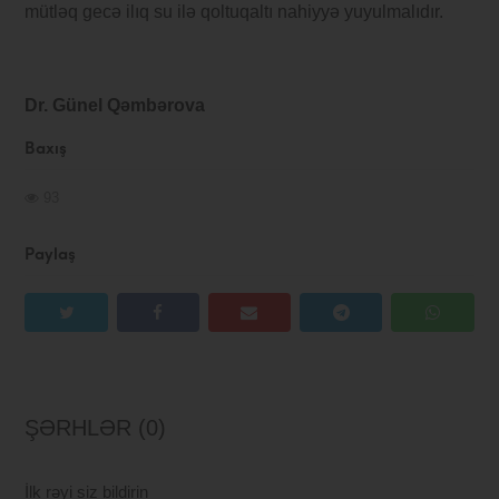
mütləq gecə ilıq su ilə qoltuqaltı nahiyyə yuyulmalıdır.
Dr. Günel Qəmbərova
Baxış
93
Paylaş
ŞƏRHLƏR (0)
İlk rəyi siz bildirin