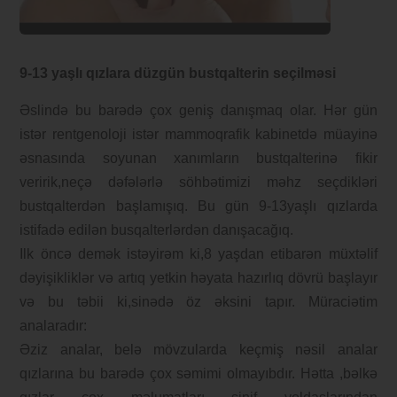
9-13 yaşlı qızlara düzgün bustqalterin seçilməsi
Əslində bu barədə çox geniş danışmaq olar. Hər gün
istər rentgenoloji istər mammoqrafik kabinetdə müayinə
əsnasında soyunan xanımların bustqalterinə fikir
veririk,neçə dəfələrlə söhbətimizi məhz seçdikləri
bustqalterdən başlamışıq. Bu gün 9-13yaşlı qızlarda
istifadə edilən busqalterlərdən danışacağıq.
Ilk öncə demək istəyirəm ki,8 yaşdan etibarən müxtəlif
dəyişikliklər və artıq yetkin həyata hazırlıq dövrü başlayır
və bu təbii ki,sinədə öz əksini tapır. Müraciətim
analaradır:
Əziz analar, belə mövzularda keçmiş nəsil analar
qızlarına bu barədə çox səmimi olmayıbdır. Hətta ,bəlkə