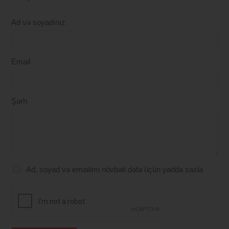
Ad və soyadınız
Email
Şərh
Ad, soyad və emailimi növbəti dəfə üçün yadda saxla