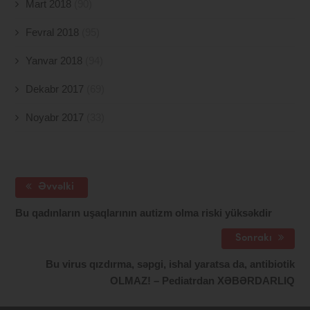
Mart 2018
(90)
Fevral 2018
(95)
Yanvar 2018
(94)
Dekabr 2017
(69)
Noyabr 2017
(33)
Əvvəlki
Bu qadınların uşaqlarının autizm olma riski yüksəkdir
Sonrakı
Bu virus qızdırma, səpgi, ishal yaratsa da, antibiotik
OLMAZ! – Pediatrdan XƏBƏRDARLIQ