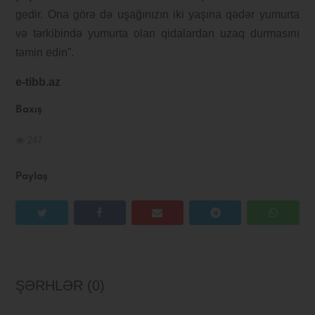
gedir. Ona görə də uşağınızın iki yaşına qədər yumurta
və tərkibində yumurta olan qidalardan uzaq durmasını
təmin edin”.
e-tibb.az
Baxış
247
Paylaş
ŞƏRHLƏR (0)