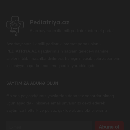
Pediatriya.az
Azərbaycanın ilk milli pediatrik internet portalı
Azərbaycanın ilk milli pediatrik internet portalı olan -
PEDİATRİYA.AZ
uşaqlarımızın sağlam gələcəyi naminə
ailələrin tibbi maarifləndirilməsi, həmçinin vacib tibbi xəbərlərin
ictimaiyyətə çatdırılması məqsədilə yaradılmışdır.
SAYTIMIZA ABUNƏ OLUN
Ən son paylaşdığımız yazılardan daha tez xəbərdar olmaq
üçün aşağıdakı hissəyə email ünvanınızı qeyd edərək
saytımıza həftəlik və pulsuz şəkildə abunə ola bilərsiniz.