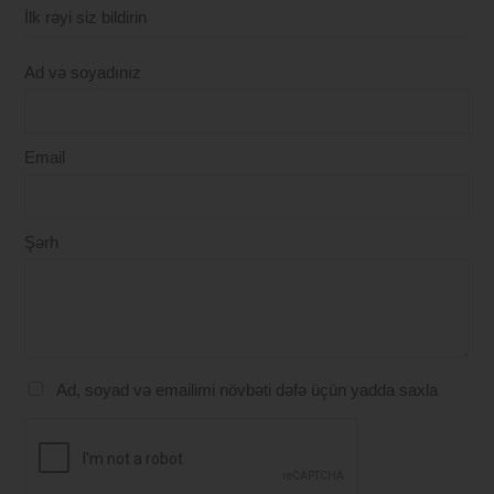
İlk rəyi siz bildirin
Ad və soyadınız
Email
Şərh
Ad, soyad və emailimi növbəti dəfə üçün yadda saxla