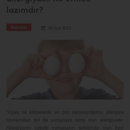
lazımdır?
Xəbərlər
05 İyul 2019
“Uşaq və körpələrdə ən çox qarşılaşdığımız allergiya
növlərindən biri də yumurtaya qarşı olan allergiyadır.
Allergiyanın səbəbi yumurtanın tərkibində olan bəzi