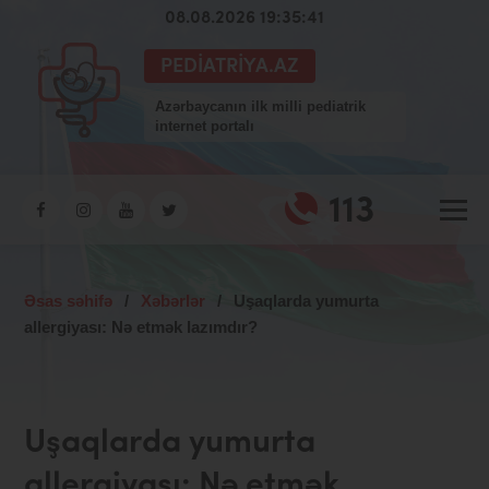
08.08.2026 19:35:42
PEDIATRIYA.AZ
Azərbaycanın ilk milli pediatrik
internet portalı
113
Əsas səhifə
/
Xəbərlər
/
Uşaqlarda yumurta
allergiyası: Nə etmək lazımdır?
Uşaqlarda yumurta
allergiyası: Nə etmək