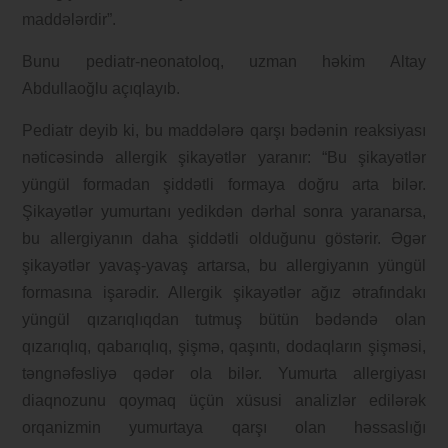
maddələrdir”.
Bunu pediatr-neonatoloq, uzman həkim Altay
Abdullaoğlu açıqlayıb.
Pediatr deyib ki, bu maddələrə qarşı bədənin reaksiyası
nəticəsində allergik şikayətlər yaranır: “Bu şikayətlər
yüngül formadan şiddətli formaya doğru arta bilər.
Şikayətlər yumurtanı yedikdən dərhal sonra yaranarsa,
bu allergiyanın daha şiddətli olduğunu göstərir. Əgər
şikayətlər yavaş-yavaş artarsa, bu allergiyanın yüngül
formasına işarədir. Allergik şikayətlər ağız ətrafındakı
yüngül qızarıqlıqdan tutmuş bütün bədəndə olan
qızarıqlıq, qabarıqlıq, şişmə, qaşıntı, dodaqların şişməsi,
təngnəfəsliyə qədər ola bilər. Yumurta allergiyası
diaqnozunu qoymaq üçün xüsusi analizlər edilərək
orqanizmin yumurtaya qarşı olan həssaslığı