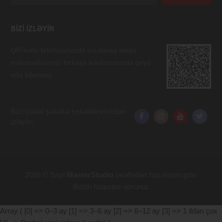
BIZI IZLƏYIN
QR kodu telefonunuzda oxudaraq əlaqə
məlumatlarımızı birbaşa telefonunuzda qeyd
edə bilərsiniz.
Bizi sosial şəbəkə hesablarımızdan
izləyin:
2026 © Sayt
MasterStudio
tərəfindən hazırlanmışdır.
Bütün hüquqlar qorunur.
Array ( [0] => 0–3 ay [1] => 3–6 ay [2] => 6–12 ay [3] => 1 ildən çox