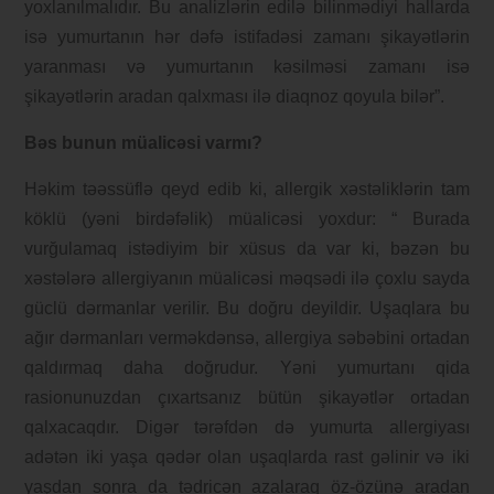
yoxlanılmalıdır. Bu analizlərin edilə bilinmədiyi hallarda
isə yumurtanın hər dəfə istifadəsi zamanı şikayətlərin
yaranması və yumurtanın kəsilməsi zamanı isə
şikayətlərin aradan qalxması ilə diaqnoz qoyula bilər”.
Bəs bunun müalicəsi varmı?
Həkim təəssüflə qeyd edib ki, allergik xəstəliklərin tam
köklü (yəni birdəfəlik) müalicəsi yoxdur: “ Burada
vurğulamaq istədiyim bir xüsus da var ki, bəzən bu
xəstələrə allergiyanın müalicəsi məqsədi ilə çoxlu sayda
güclü dərmanlar verilir. Bu doğru deyildir. Uşaqlara bu
ağır dərmanları verməkdənsə, allergiya səbəbini ortadan
qaldırmaq daha doğrudur. Yəni yumurtanı qida
rasionunuzdan çıxartsanız bütün şikayətlər ortadan
qalxacaqdır. Digər tərəfdən də yumurta allergiyası
adətən iki yaşa qədər olan uşaqlarda rast gəlinir və iki
yaşdan sonra da tədricən azalaraq öz-özünə aradan