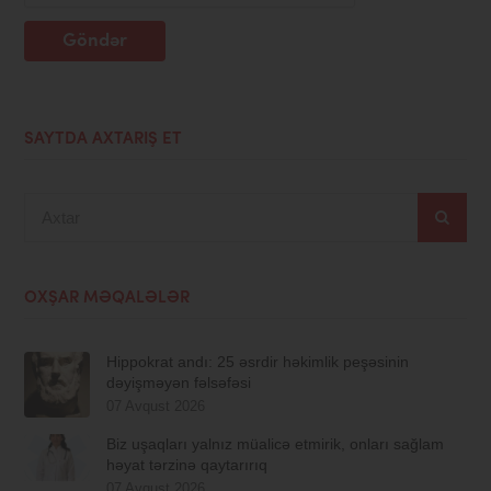
Göndər
SAYTDA AXTARIŞ ET
Axtar
OXŞAR MƏQALƏLƏR
Hippokrat andı: 25 əsrdir həkimlik peşəsinin
dəyişməyən fəlsəfəsi
07 Avqust 2026
Biz uşaqları yalnız müalicə etmirik, onları sağlam
həyat tərzinə qaytarırıq
07 Avqust 2026