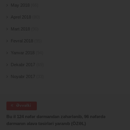
May 2018
(66)
Aprel 2018
(80)
Mart 2018
(90)
Fevral 2018
(95)
Yanvar 2018
(94)
Dekabr 2017
(69)
Noyabr 2017
(33)
Əvvəlki
Bu il 124 nəfər dərmandan zəhərlənib, 96 nəfərdə
dərmanın əlavə təsirləri yaranıb (ÖZƏL)