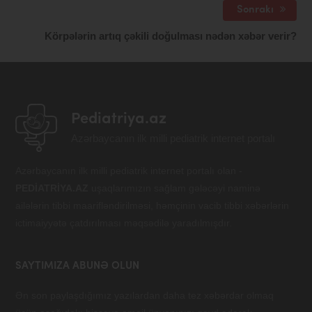
Sonrakı
Körpələrin artıq çəkili doğulması nədən xəbər verir?
Pediatriya.az
Azərbaycanın ilk milli pediatrik internet portalı
Azərbaycanın ilk milli pediatrik internet portalı olan -
PEDİATRİYA.AZ
uşaqlarımızın sağlam gələcəyi naminə
ailələrin tibbi maarifləndirilməsi, həmçinin vacib tibbi xəbərlərin
ictimaiyyətə çatdırılması məqsədilə yaradılmışdır.
SAYTIMIZA ABUNƏ OLUN
Ən son paylaşdığımız yazılardan daha tez xəbərdar olmaq