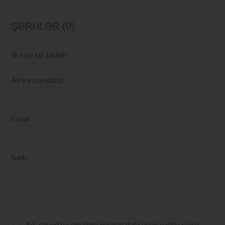
ŞƏRHLƏR (0)
İlk rəyi siz bildirin
Ad və soyadınız
Email
Şərh
Ad, soyad və emailimi növbəti dəfə üçün yadda saxla