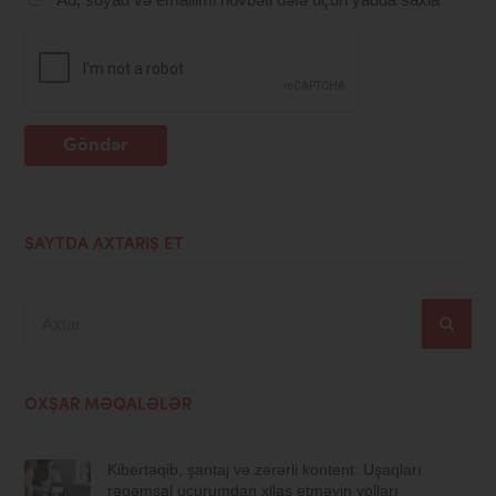
Göndər
SAYTDA AXTARIŞ ET
Axtar
OXŞAR MƏQALƏLƏR
Kibertəqib, şantaj və zərərli kontent: Uşaqları
rəqəmsal uçurumdan xilas etməyin yolları