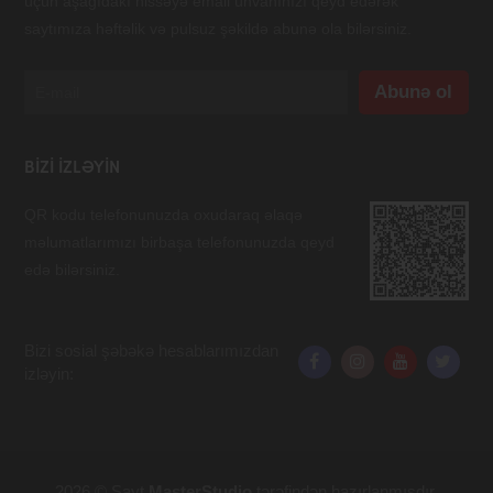
üçün aşağıdakı hissəyə email ünvanınızı qeyd edərək
saytımıza həftəlik və pulsuz şəkildə abunə ola bilərsiniz.
BIZI IZLƏYIN
QR kodu telefonunuzda oxudaraq əlaqə
məlumatlarımızı birbaşa telefonunuzda qeyd
edə bilərsiniz.
Bizi sosial şəbəkə hesablarımızdan
izləyin:
2026 © Sayt
MasterStudio
tərəfindən hazırlanmışdır.