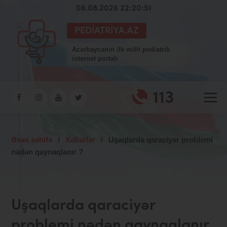
06.08.2026 22:20:52
PEDIATRIYA.AZ
Azərbaycanın ilk milli pediatrik
internet portalı
113
Əsas səhifə
/
Xəbərlər
/
Uşaqlarda qaraciyər problemi
nədən qaynaqlanır ?
Uşaqlarda qaraciyər
problemi nədən qaynaqlanır