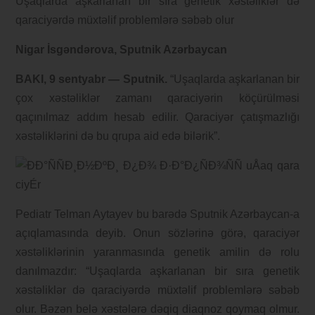
Uşaqlarda aşkarlanan bir sıra genetik xəstəliklər də
qaraciyərdə müxtəlif problemlərə səbəb olur
Nigar İsgəndərova, Sputnik Azərbaycan
BAKI, 9 sentyabr — Sputnik.
“Uşaqlarda aşkarlanan bir
çox xəstəliklər zamanı qaraciyərin köçürülməsi
qaçınılmaz addım hesab edilir. Qaraciyər çatışmazlığı
xəstəliklərini də bu qrupa aid edə bilərik”.
Pediatr Telman Aytayev bu barədə Sputnik Azərbaycan-a
açıqlamasında deyib. Onun sözlərinə görə, qaraciyər
xəstəliklərinin yaranmasında genetik amilin də rolu
danılmazdır: “Uşaqlarda aşkarlanan bir sıra genetik
xəstəliklər də qaraciyərdə müxtəlif problemlərə səbəb
olur. Bəzən belə xəstələrə dəqiq diaqnoz qoymaq olmur.