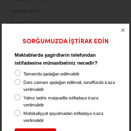
Sentyabr 2024
(21)
Avqust 2024
(4)
İyul 2024
(2)
SORĞUMUZDA IŞTIRAK EDIN
İyun 2024
(21)
Məktəblərdə şagirdlərin telefondan
May 2024
(19)
istifadəsinə münasibətiniz necədir?
Aprel 2024
(10)
Tamamilə qadağan edilməlidir
Dərs zamanı qadağan edilməli, tənəffüsdə icazə
Mart 2024
(5)
verilməlidir
Fevral 2024
(15)
Yalnız tədris məqsədilə istifadəyə icazə
verilməlidir
Yanvar 2024
(11)
Məhdudiyyət qoyulmadan istifadəyə icazə
Dekabr 2023
(24)
verilməlidir
Noyabr 2023
(9)