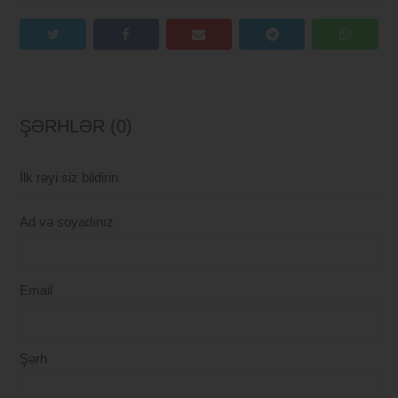
ŞƏRHLƏR (0)
İlk rəyi siz bildirin
Ad və soyadınız
Email
Şərh