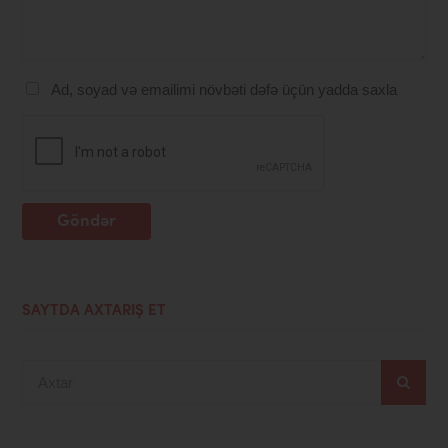
Ad, soyad və emailimi növbəti dəfə üçün yadda saxla
Göndər
SAYTDA AXTARIŞ ET
Axtar