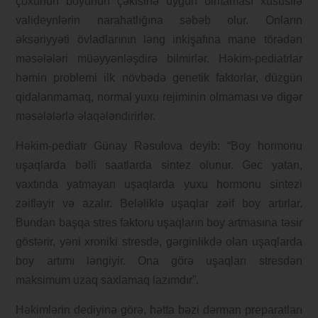
çoxunun boyunun çəkisinə uyğun olmaması xüsusilə
valideynlərin narahatlığına səbəb olur. Onların
əksəriyyəti övladlarının ləng inkişafına mane törədən
məsələləri müəyyənləşdirə bilmirlər. Həkim-pediatrlar
həmin problemi ilk növbədə genetik faktorlar, düzgün
qidalanmamaq, normal yuxu rejiminin olmaması və digər
məsələlərlə əlaqələndirirlər.
Həkim-pediatr Günay Rəsulova deyib: “Boy hormonu
uşaqlarda bəlli saatlarda sintez olunur. Gec yatan,
vaxtında yatmayan uşaqlarda yuxu hormonu sintezi
zəifləyir və azalır. Beləliklə uşaqlar zəif boy artırlar.
Bundan başqa stres faktoru uşaqların boy artmasına təsir
göstərir, yəni xroniki stresdə, gərginlikdə olan uşaqlarda
boy artımı ləngiyir. Ona görə uşaqları stresdən
maksimum uzaq saxlamaq lazımdır”.
Həkimlərin dediyinə görə, hətta bəzi dərman preparatları