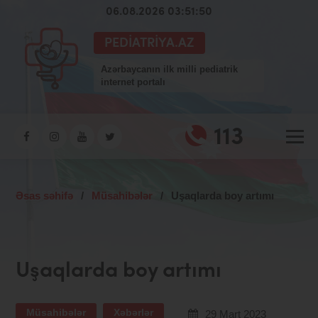
06.08.2026 03:51:51
PEDIATRIYA.AZ
Azərbaycanın ilk milli pediatrik
internet portalı
113
Əsas səhifə
/
Müsahibələr
/
Uşaqlarda boy artımı
Uşaqlarda boy artımı
Müsahibələr
Xəbərlər
29 Mart 2023