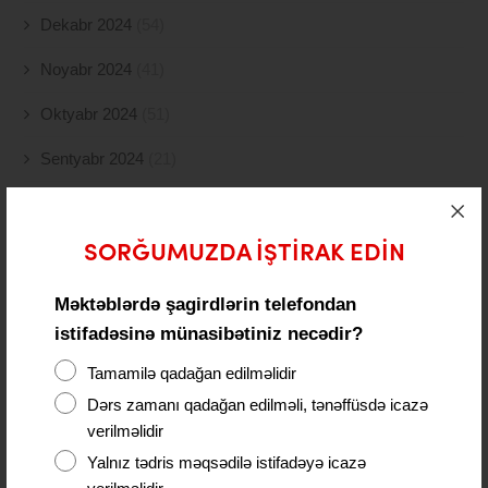
Dekabr 2024
(54)
Noyabr 2024
(41)
Oktyabr 2024
(51)
Sentyabr 2024
(21)
Avqust 2024
(4)
İyul 2024
(2)
SORĞUMUZDA IŞTIRAK EDIN
İyun 2024
(21)
Məktəblərdə şagirdlərin telefondan
istifadəsinə münasibətiniz necədir?
May 2024
(19)
Tamamilə qadağan edilməlidir
Aprel 2024
(10)
Dərs zamanı qadağan edilməli, tənəffüsdə icazə
Mart 2024
(5)
verilməlidir
Yalnız tədris məqsədilə istifadəyə icazə
Fevral 2024
(15)