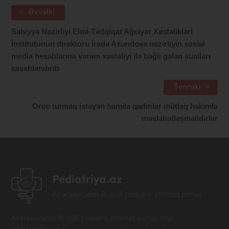
Əvvəlki
Səhiyyə Nazirliyi Elmi-Tədqiqat Ağciyər Xəstəlikləri
İnstitutunun direktoru İradə Axundova nazirliyin sosial
media hesablarına vərəm xəstəliyi ilə bağlı gələn sualları
cavablandırıb
Sonrakı
Oruc tutmaq istəyən hamilə qadınlar mütləq həkimlə
məsləhətləşməlidirlər
Pediatriya.az
Azərbaycanın ilk milli pediatrik internet portalı
Azərbaycanın ilk milli pediatrik internet portalı olan -