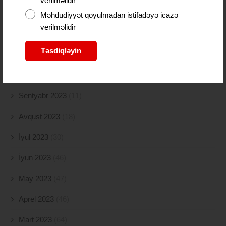
verilməlidir
Yanvar 2024
(11)
Məhdudiyyət qoyulmadan istifadəyə icazə
verilməlidir
Dekabr 2023
(24)
Təsdiqləyin
Noyabr 2023
(9)
Oktyabr 2023
(26)
Sentyabr 2023
(11)
Avqust 2023
(18)
İyul 2023
(30)
İyun 2023
(46)
May 2023
(47)
Aprel 2023
(46)
Mart 2023
(64)