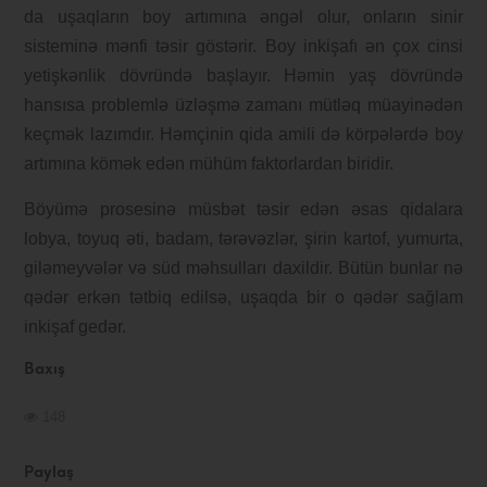
da uşaqların boy artımına əngəl olur, onların sinir
sisteminə mənfi təsir göstərir. Boy inkişafı ən çox cinsi
yetişkənlik dövründə başlayır. Həmin yaş dövründə
hansısa problemlə üzləşmə zamanı mütləq müayinədən
keçmək lazımdır. Həmçinin qida amili də körpələrdə boy
artımına kömək edən mühüm faktorlardan biridir.
Böyümə prosesinə müsbət təsir edən əsas qidalara
lobya, toyuq əti, badam, tərəvəzlər, şirin kartof, yumurta,
giləmeyvələr və süd məhsulları daxildir. Bütün bunlar nə
qədər erkən tətbiq edilsə, uşaqda bir o qədər sağlam
inkişaf gedər.
Baxış
148
Paylaş