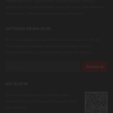
PEDİATRİYA.AZ
uşaqlarımızın sağlam gələcəyi naminə
ailələrin tibbi maarifləndirilməsi, həmçinin vacib tibbi xəbərlərin
ictimaiyyətə çatdırılması məqsədilə yaradılmışdır.
SAYTIMIZA ABUNƏ OLUN
Ən son paylaşdığımız yazılardan daha tez xəbərdar olmaq
üçün aşağıdakı hissəyə email ünvanınızı qeyd edərək
saytımıza həftəlik və pulsuz şəkildə abunə ola bilərsiniz.
BIZI IZLƏYIN
QR kodu telefonunuzda oxudaraq əlaqə
məlumatlarımızı birbaşa telefonunuzda qeyd
edə bilərsiniz.