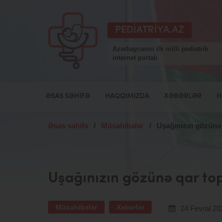
PEDIATRIYA.AZ
Azərbaycanın ilk milli pediatrik
internet portalı
ƏSAS SƏHIFƏ
HAQQIMIZDA
XƏBƏRLƏR
H
Əsas səhifə
/
Müsahibələr
/
Uşağınızın gözünə 
Uşağınızın gözünə qar top
Müsahibələr
Xəbərlər
24 Fevral 20