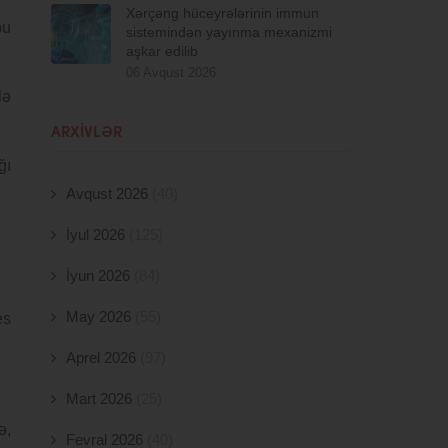
Xərçəng hüceyrələrinin immun
pu
sistemindən yayınma mexanizmi
aşkar edilib
06 Avqust 2026
lə
ARXIVLƏR
ğı
Avqust 2026
(40)
İyul 2026
(125)
İyun 2026
(84)
May 2026
(55)
es
Aprel 2026
(97)
Mart 2026
(25)
ə,
Fevral 2026
(40)