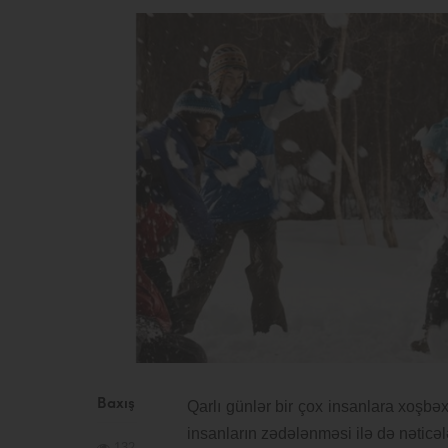
Baxış
Qarlı günlər bir çox insanlara xoşbəxt
insanların zədələnməsi ilə də nəticəl
132