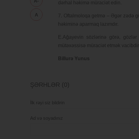
A-
dərhal həkimə müraciət edin.
A
7. Oftalmoloqa getmə – Əgər zədə güc
həkiminə aparmaq lazımdır.
E.Ağayevin sözlərinə görə, gözlər
mütəxəssisə müraciət etmək vacibdir
Billurə Yunus
ŞƏRHLƏR (0)
İlk rəyi siz bildirin
Ad və soyadınız