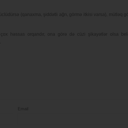
lüdürsə (qanaxma, şiddətli ağrı, görmə itkisi varsa), mütləq g
 çox həssas orqandır, ona görə də cüzi şikayətlər olsa bel
.
Email