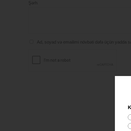
Şərh
Ad, soyad və emailimi növbəti dəfə üçün yadda s
K