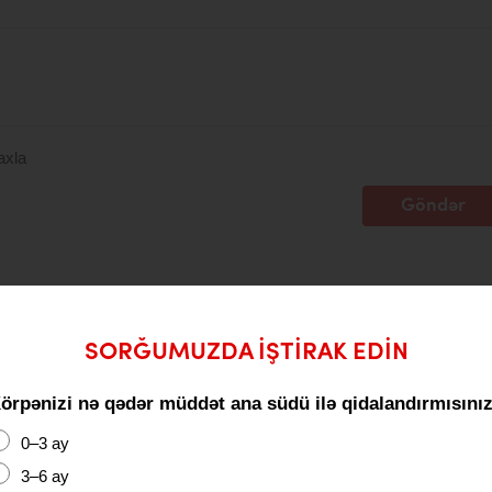
axla
Göndər
SORĞUMUZDA IŞTIRAK EDIN
örpənizi nə qədər müddət ana südü ilə qidalandırmısını
0–3 ay
3–6 ay