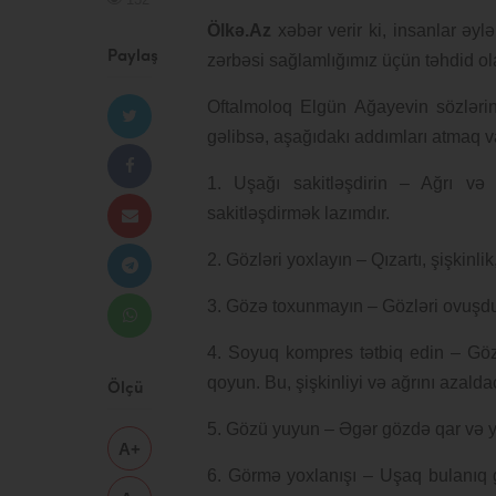
Ölkə.Az
xəbər verir ki, insanlar ə
Paylaş
zərbəsi sağlamlığımız üçün təhdid ola
Oftalmoloq Elgün Ağayevin sözlər
gəlibsə, aşağıdakı addımları atmaq v
1. Uşağı sakitləşdirin – Ağrı v
sakitləşdirmək lazımdır.
2. Gözləri yoxlayın – Qızartı, şişkin
3. Gözə toxunmayın – Gözləri ovuşdu
4. Soyuq kompres tətbiq edin – Gö
qoyun. Bu, şişkinliyi və ağrını azalda
Ölçü
5. Gözü yuyun – Əgər gözdə qar və ya 
A+
6. Görmə yoxlanışı – Uşaq bulanıq g