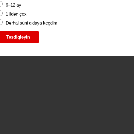
6–12 ay
1 ildən çox
Dərhal süni qidaya keçdim
Təsdiqləyin