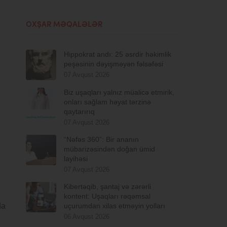
OXŞAR MƏQALƏLƏR
Hippokrat andı: 25 əsrdir həkimlik
peşəsinin dəyişməyən fəlsəfəsi
07 Avqust 2026
Biz uşaqları yalnız müalicə etmirik,
onları sağlam həyat tərzinə
qaytarırıq
07 Avqust 2026
“Nəfəs 360”: Bir ananın
mübarizəsindən doğan ümid
layihəsi
07 Avqust 2026
Kibertəqib, şantaj və zərərli
kontent: Uşaqları rəqəmsal
da
uçurumdan xilas etməyin yolları
06 Avqust 2026