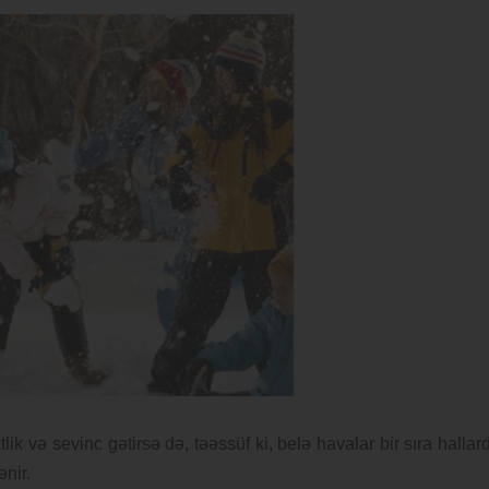
lik və sevinc gətirsə də, təəssüf ki, belə havalar bir sıra hallar
ənir.