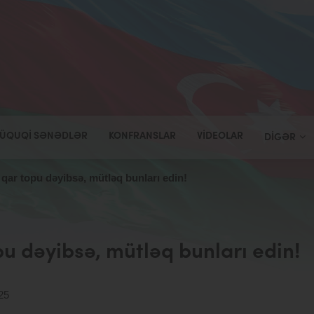
ÜQUQI SƏNƏDLƏR
KONFRANSLAR
VIDEOLAR
DIGƏR
qar topu dəyibsə, mütləq bunları edin!
u dəyibsə, mütləq bunları edin!
25