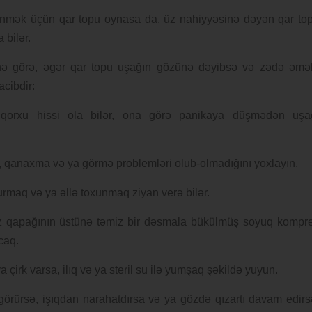
ylənmək üçün qar topu oynasa da, üz nahiyyəsinə dəyən qar to
 bilər.
inə görə, əgər qar topu uşağın gözünə dəyibsə və zədə əmə
acibdir:
ə qorxu hissi ola bilər, ona görə panikaya düşmədən uşa
lik, qanaxma və ya görmə problemləri olub-olmadığını yoxlayın.
rmaq və ya əllə toxunmaq ziyan verə bilər.
z qapağının üstünə təmiz bir dəsmala bükülmüş soyuq kompr
caq.
çirk varsa, ilıq və ya steril su ilə yumşaq şəkildə yuyun.
örürsə, işıqdan narahatdırsa və ya gözdə qızartı davam edirs