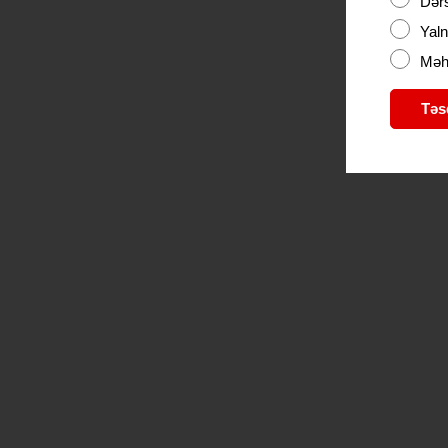
Dərs
Yaln
Məhd
Təs