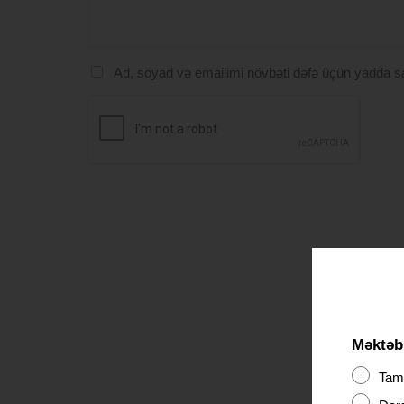
Ad, soyad və emailimi növbəti dəfə üçün yadda s
Məktəbl
Tama