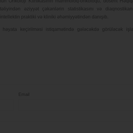
-nun Onkoloji Klinikasının mammoloq-onkoloqu, dosent Həqiq
liyindən əziyyət çəkənlərin statistikasını və diaqnostikan
intellektin praktiki və kliniki əhəmiyyətindən danışıb.
n həyata keçirilməsi istiqamətində gələcəkdə görüləcək işlə
Email