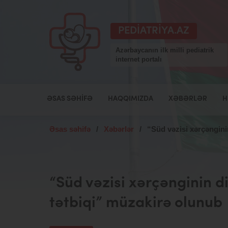
PEDIATRIYA.AZ
Azərbaycanın ilk milli pediatrik
internet portalı
ƏSAS SƏHIFƏ
HAQQIMIZDA
XƏBƏRLƏR
H
Əsas səhifə
/
Xəbərlər
/
“Süd vəzisi xərçəngini
“Süd vəzisi xərçənginin d
tətbiqi” müzakirə olunub