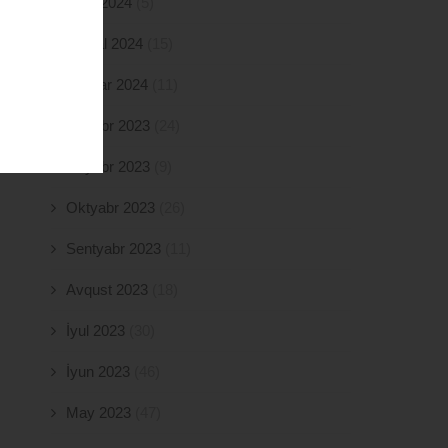
Mart 2024
(5)
Fevral 2024
(15)
Yanvar 2024
(11)
Dekabr 2023
(24)
Noyabr 2023
(9)
Oktyabr 2023
(26)
Sentyabr 2023
(11)
Avqust 2023
(18)
İyul 2023
(30)
İyun 2023
(46)
May 2023
(47)