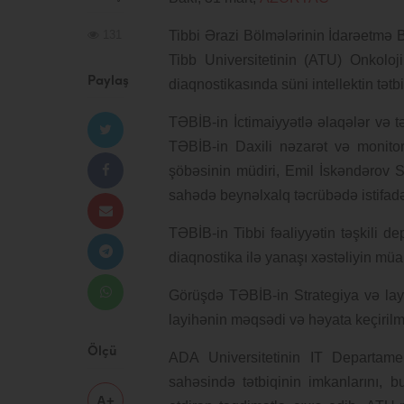
131
Tibbi Ərazi Bölmələrinin İdarəetmə Bi
Tibb Universitetinin (ATU) Onkoloj
Paylaş
diaqnostikasında süni intellektin tət
TƏBİB-in İctimaiyyətlə əlaqələr və 
TƏBİB-in Daxili nəzarət və monitor
şöbəsinin müdiri, Emil İskəndərov 
sahədə beynəlxalq təcrübədə istifadə
TƏBİB-in Tibbi fəaliyyətin təşkili d
diaqnostika ilə yanaşı xəstəliyin müa
Görüşdə TƏBİB-in Strategiya və lay
layihənin məqsədi və həyata keçirilm
Ölçü
ADA Universitetinin IT Departame
sahəsində tətbiqinin imkanlarını, 
A+