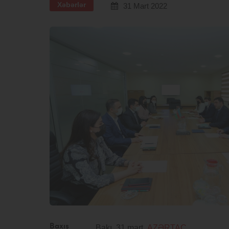
Xəbərlər
31 Mart 2022
Baxış
Bakı, 31 mart,
AZƏRTAC