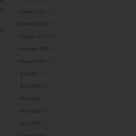
ət
ın
Dekabr 2025
(131)
Noyabr 2025
(88)
ri
Oktyabr 2025
(261)
Sentyabr 2025
(172)
Avqust 2025
(98)
İyul 2025
(77)
İyun 2025
(49)
May 2025
(117)
Aprel 2025
(108)
Mart 2025
(52)
Fevral 2025
(80)