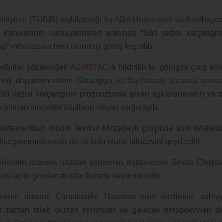
rliyinin (TƏBİB) təşkilatçılığı ilə ADA Universiteti və Azərbayc
i Klinikasının nümayəndələri arasında “Süd vəzisi xərçəngin
biqi” mövzusuna həsr olunmuş görüş keçirilib.
tədbirlər şöbəsindən
AZƏRTAC
-a bildirilib ki, görüşdə çıxış ed
inq departamentinin Strategiya və layihələrin icrasına nəzar
Süd vəzisi xərçənginin proqnozunda erkən aşkarlanmanın və 
 olunan innovativ üsulların rolunu vurğulayıb.
epartamentinin müdiri Teymur Mirzəbəyli çıxışında süni intellekt
licə proqramlarında da istifadə oluna biləcəyini qeyd edib.
ihələrin icrasına nəzarət şöbəsinin mütəxəssisi Sevda Civişo
əsi üçün görüləcək işlər barədə təqdimat edib.
ntinin dosenti Camaləddin Həsənov süni intellektin səhiy
bu zaman tələb olunan resursları və gələcək perspektivləri ə