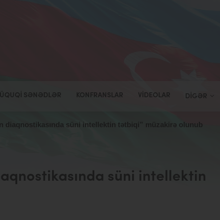
ÜQUQI SƏNƏDLƏR
KONFRANSLAR
VIDEOLAR
DIGƏR
n diaqnostikasında süni intellektin tətbiqi” müzakirə olunub
iaqnostikasında süni intellektin