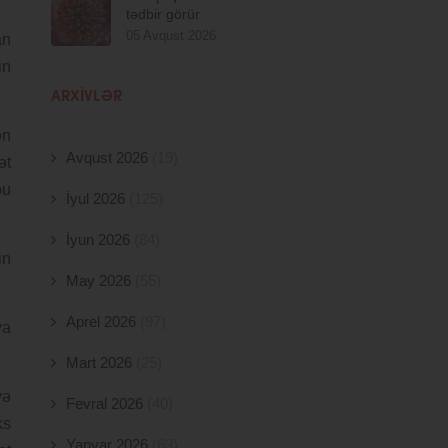
tədbir görür
05 Avqust 2026
an
in
ARXIVLƏR
ən
Avqust 2026
(19)
ət
bu
İyul 2026
(125)
İyun 2026
(84)
in
May 2026
(55)
Aprel 2026
(97)
va
Mart 2026
(25)
yə
Fevral 2026
(40)
ks
Yanvar 2026
(63)