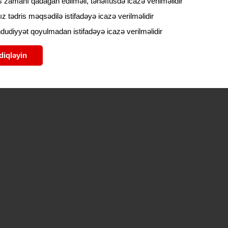
 zamanı qadağan edilməli, tənəffüsdə icazə verilməlidir
ız tədris məqsədilə istifadəyə icazə verilməlidir
udiyyət qoyulmadan istifadəyə icazə verilməlidir
diqləyin