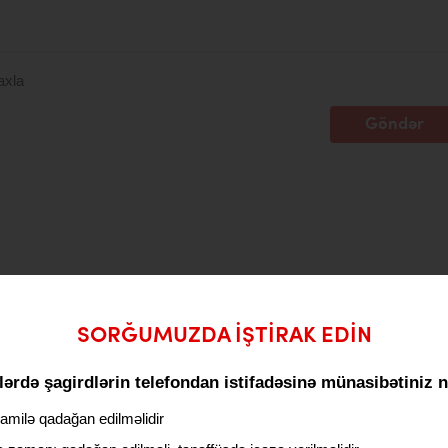
axla
Göndər
SORĞUMUZDA IŞTIRAK EDIN
ərdə şagirdlərin telefondan istifadəsinə münasibətiniz 
milə qadağan edilməlidir