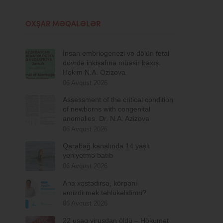
OXŞAR MƏQALƏLƏR
İnsan embriogenezi və dölün fetal
dövrdə inkişafına müasir baxış.
Həkim N.A. Əzizova
06 Avqust 2026
Assessment of the critical condition
of newborns with congenital
anomalies. Dr. N.A. Azizova
06 Avqust 2026
Qarabağ kanalında 14 yaşlı
yeniyetmə batıb
06 Avqust 2026
Ana xəstədirsə, körpəni
əmizdirmək təhlükəlidirmi?
06 Avqust 2026
22 uşaq virusdan öldü – Hökumət