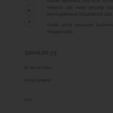
etdirən təqdimatla çıxış edib. ATU
Vəliyeva süd vəzisi xərçəngi xəstə
A-
təkmilləşdirilməsi istiqamətində süni 
A
Sonda görüş iştirakçıları layihəni
müzakirə edib.
ŞƏRHLƏR (0)
İlk rəyi siz bildirin
Ad və soyadınız
Şərh