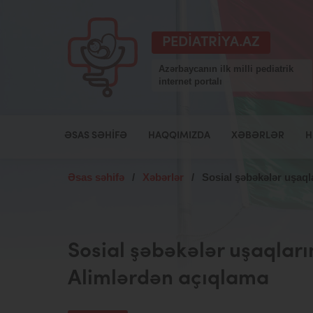
PEDIATRIYA.AZ
Azərbaycanın ilk milli pediatrik
internet portalı
ƏSAS SƏHIFƏ
HAQQIMIZDA
XƏBƏRLƏR
H
Əsas səhifə
/
Xəbərlər
/
Sosial şəbəkələr uşaqla
Sosial şəbəkələr uşaqların
Alimlərdən açıqlama