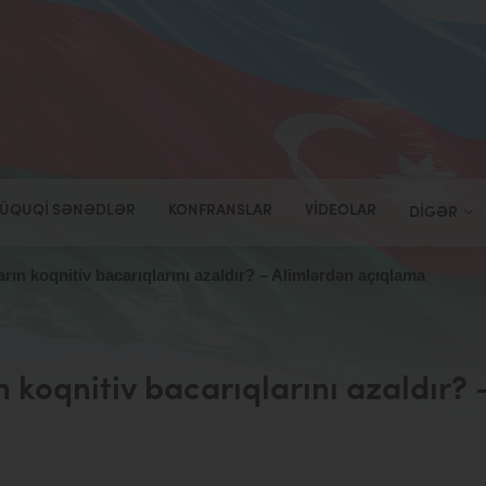
ÜQUQI SƏNƏDLƏR
KONFRANSLAR
VIDEOLAR
DIGƏR
rın koqnitiv bacarıqlarını azaldır? – Alimlərdən açıqlama
 koqnitiv bacarıqlarını azaldır? 