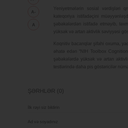
Yeniyetmələrin sosial vərdişləri q
A-
kateqoriya istifadəçini müəyyənləş
şəbəkələrdən istifadə etməyib, təxm
A
yüksək və artan aktivlik səviyyəsi gös
Koqnitiv bacarıqlar şifahi oxuma, ya
əhatə edən “NIH Toolbox Cognition Ba
şəbəkələrdə yüksək və artan aktivl
testlərində daha pis göstəricilər nümay
ŞƏRHLƏR (0)
İlk rəyi siz bildirin
Ad və soyadınız