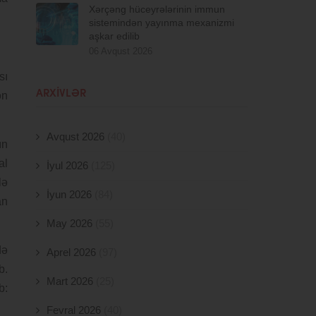
Xərçəng hüceyrələrinin immun
sistemindən yayınma mexanizmi
aşkar edilib
06 Avqust 2026
sı
ARXIVLƏR
ən
Avqust 2026
(40)
ın
al
İyul 2026
(125)
lə
İyun 2026
(84)
an
May 2026
(55)
də
Aprel 2026
(97)
b.
Mart 2026
(25)
b:
Fevral 2026
(40)