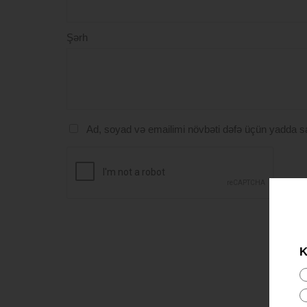
Şərh
Ad, soyad və emailimi növbəti dəfə üçün yadda s
K