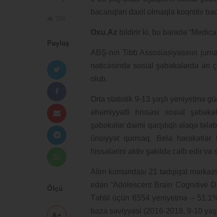
bacarıqları daxil olmaqla koqnitiv baca
196
Oxu.Az
bildirir ki, bu barədə “Medic
Paylaş
ABŞ-nin Tibb Assosiasiyasının jurna
nəticəsində sosial şəbəkələrdə ən ç
olub.
Orta statistik 9-13 yaşlı yeniyetmə g
əhəmiyyətli hissəsi sosial şəbəkəl
şəbəkələr daimi qarşılıqlı əlaqə tələb 
ünsiyyət qurmaq. Belə hərəkətlər
hissələrini aktiv şəkildə cəlb edir v
Alim komandası 21 tədqiqat mərkəzin
edən “Adolescent Brain Cognitive D
Ölçü
Təhlil üçün 6554 yeniyetmə – 51.1%
baza səviyyəsi (2016-2018, 9-10 yaş), 
A+