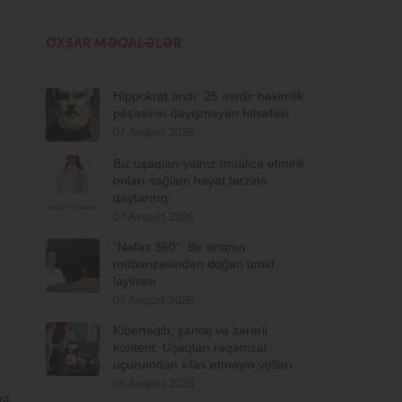
OXŞAR MƏQALƏLƏR
Hippokrat andı: 25 əsrdir həkimlik
peşəsinin dəyişməyən fəlsəfəsi
07 Avqust 2026
Biz uşaqları yalnız müalicə etmirik,
onları sağlam həyat tərzinə
qaytarırıq
07 Avqust 2026
“Nəfəs 360”: Bir ananın
mübarizəsindən doğan ümid
layihəsi
07 Avqust 2026
Kibertəqib, şantaj və zərərli
kontent: Uşaqları rəqəmsal
uçurumdan xilas etməyin yolları
06 Avqust 2026
ma