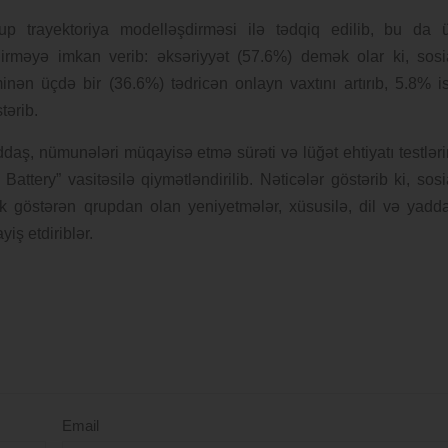
rup trayektoriya modelləşdirməsi ilə tədqiq edilib, bu da 
dirməyə imkan verib: əksəriyyət (57.6%) demək olar ki, sosi
inən üçdə bir (36.6%) tədricən onlayn vaxtını artırıb, 5.8% i
tərib.
ddaş, nümunələri müqayisə etmə sürəti və lüğət ehtiyatı testləri
ttery” vasitəsilə qiymətləndirilib. Nəticələr göstərib ki, sosi
ik göstərən qrupdan olan yeniyetmələr, xüsusilə, dil və yadd
iş etdiriblər.
Email