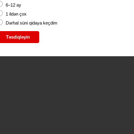
6–12 ay
1 ildən çox
Dərhal süni qidaya keçdim
Təsdiqləyin