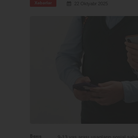
Xəbərlər
22 Oktyabr 2025
Baxış
9-13 yaş arası uşaqların sosial şəbə