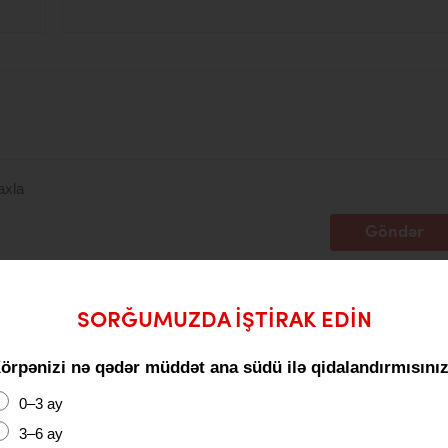
axla
Göndər
SORĞUMUZDA IŞTIRAK EDIN
örpənizi nə qədər müddət ana südü ilə qidalandırmısını
0–3 ay
3–6 ay