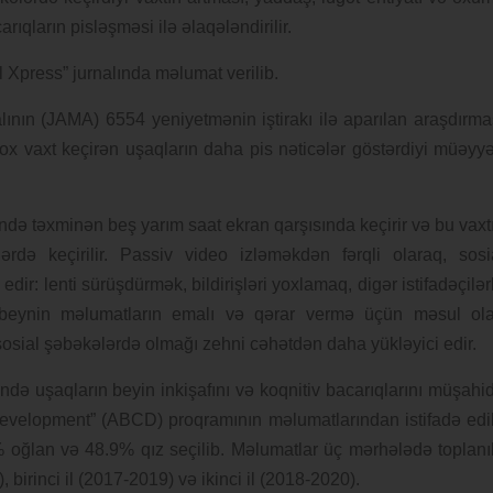
rıqların pisləşməsi ilə əlaqələndirilir.
al Xpress” jurnalında məlumat verilib.
lının (JAMA) 6554 yeniyetmənin iştirakı ilə aparılan araşdırma
ox vaxt keçirən uşaqların daha pis nəticələr göstərdiyi müəyy
ündə təxminən beş yarım saat ekran qarşısında keçirir və bu vaxt
ərdə keçirilir. Passiv video izləməkdən fərqli olaraq, sosi
edir: lenti sürüşdürmək, bildirişləri yoxlamaq, digər istifadəçilər
 beynin məlumatların emalı və qərar vermə üçün məsul ol
ə sosial şəbəkələrdə olmağı zehni cəhətdən daha yükləyici edir.
də uşaqların beyin inkişafını və koqnitiv bacarıqlarını müşahi
evelopment” (ABCD) proqramının məlumatlarından istifadə edi
 oğlan və 48.9% qız seçilib. Məlumatlar üç mərhələdə toplanı
birinci il (2017-2019) və ikinci il (2018-2020).