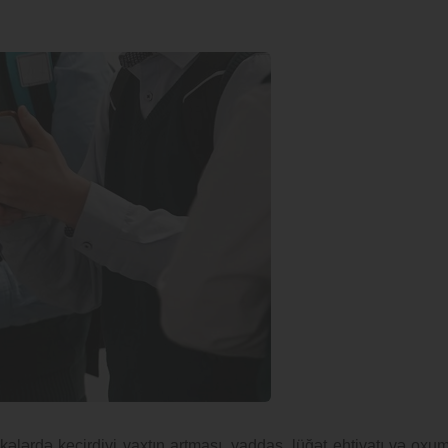
kələrdə keçirdiyi vaxtın artması, yaddaş, lüğət ehtiyatı və oxu