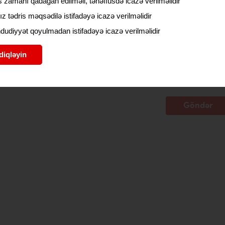
 zamanı qadağan edilməli, tənəffüsdə icazə verilməlidir
ız tədris məqsədilə istifadəyə icazə verilməlidir
udiyyət qoyulmadan istifadəyə icazə verilməlidir
diqləyin
axla
Göndər