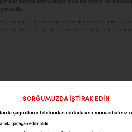
digər süd məhsullarının ölkəyə idxal edilmədiyi, bu səbəbd
yən edilib.
ət obyektlərində adı çəkilən qida məhsullarına rast gəldikləri hal
 (012) 565-12-72 və ya (012) 565-12-82 nömrələrinə məlum
SORĞUMUZDA IŞTIRAK EDIN
ərdə şagirdlərin telefondan istifadəsinə münasibətiniz 
Email
milə qadağan edilməlidir