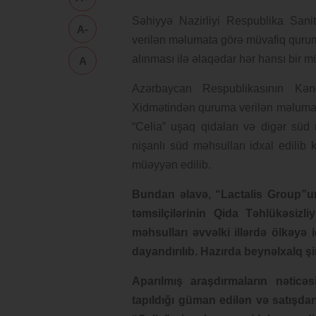
Səhiyyə Nazirliyi Respublika Sanita
A-
verilən məlumata görə müvafiq quruma
alınması ilə əlaqədar hər hansı bir m
A
Azərbaycan Respublikasının Kənd
Xidmətindən quruma verilən məlumata 
“Celia” uşaq qidaları və digər süd
nişanlı süd məhsulları idxal edilib
müəyyən edilib.
Bundan əlavə, “Lactalis Group”u
təmsilçilərinin Qida Təhlükəsizl
məhsulları əvvəlki illərdə ölkəyə 
dayandırılıb. Hazırda beynəlxalq şi
Aparılmış araşdırmaların nəticə
tapıldığı güman edilən və satışd