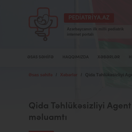
PEDIATRIYA.AZ
Azərbaycanın ilk milli pediatrik
internet portalı
ƏSAS SƏHIFƏ
HAQQIMIZDA
XƏBƏRLƏR
H
Əsas səhifə
/
Xəbərlər
/
Qida Təhlükəsizliyi Age
Qida Təhlükəsizliyi Agentl
məluamtı