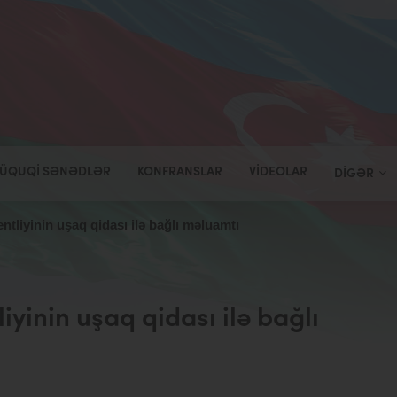
ÜQUQI SƏNƏDLƏR
KONFRANSLAR
VIDEOLAR
DIGƏR
ntliyinin uşaq qidası ilə bağlı məluamtı
iyinin uşaq qidası ilə bağlı