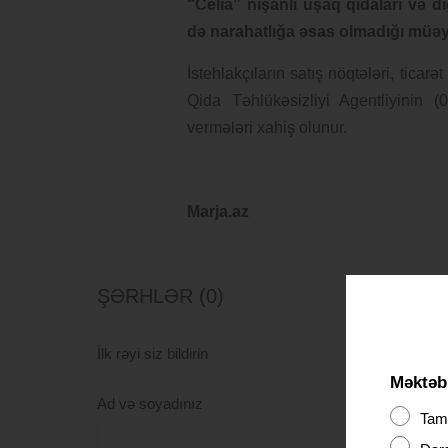
“Celia” nişanlı uşaq qidaları və 
də narahatlığa əsas olmadığı müəy
İstehlakçıların satış nöqtələri, ticar
Qida Təhlükəsizliyi Agentliyinin
vermələri xahiş olunur.
Marja.az
ŞƏRHLƏR (0)
İlk rəyi siz bildirin
Məktəbl
Ad və soyadınız
Tama