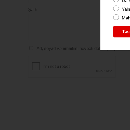
Dərs
Yaln
Şərh
Məhd
Təs
Ad, soyad və emailimi növbəti dəfə üçün yadda s