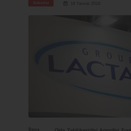
Xəbərlər
18 Yanvar 2018
Baxış
Qida Təhlükəsizliyi Agentliyi F