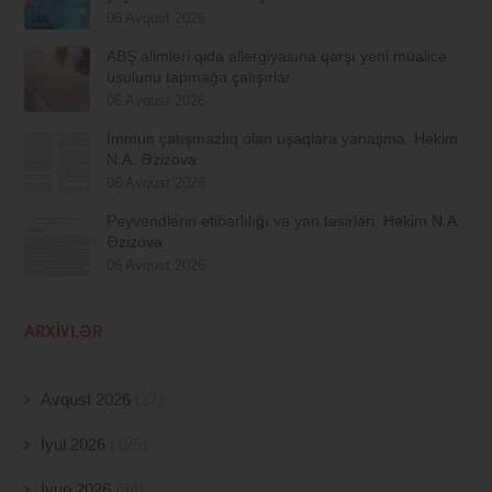
06 Avqust 2026
ABŞ alimləri qida allergiyasına qarşı yeni müalicə
üsulunu tapmağa çalışırlar
06 Avqust 2026
İmmun çatışmazlıq olan uşaqlara yanaşma. Həkim
N.A. Əzizova
06 Avqust 2026
Peyvəndlərin etibarlılığı və yan təsirləri. Həkim N.A.
Əzizova
06 Avqust 2026
ARXIVLƏR
Avqust 2026
(37)
İyul 2026
(125)
İyun 2026
(84)