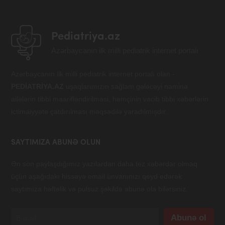
Pediatriya.az
Azərbaycanın ilk milli pediatrik internet portalı
Azərbaycanın ilk milli pediatrik internet portalı olan -
PEDİATRİYA.AZ
uşaqlarımızın sağlam gələcəyi naminə
ailələrin tibbi maarifləndirilməsi, həmçinin vacib tibbi xəbərlərin
ictimaiyyətə çatdırılması məqsədilə yaradılmışdır.
SAYTIMIZA ABUNƏ OLUN
Ən son paylaşdığımız yazılardan daha tez xəbərdar olmaq
üçün aşağıdakı hissəyə email ünvanınızı qeyd edərək
saytımıza həftəlik və pulsuz şəkildə abunə ola bilərsiniz.