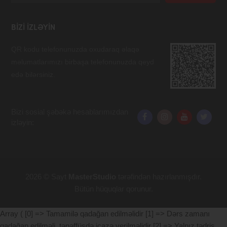
BIZI IZLƏYIN
QR kodu telefonunuzda oxudaraq əlaqə
məlumatlarımızı birbaşa telefonunuzda qeyd
edə bilərsiniz.
Bizi sosial şəbəkə hesablarımızdan
izləyin:
2026 © Sayt
MasterStudio
tərəfindən hazırlanmışdır.
Bütün hüquqlar qorunur.
Array ( [0] => Tamamilə qadağan edilməlidir [1] => Dərs zamanı
qadağan edilməli, tənəffüsdə icazə verilməlidir [2] => Yalnız tədris