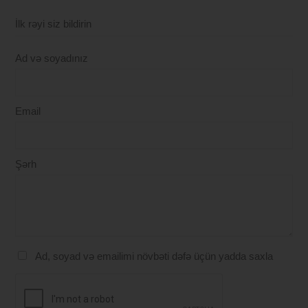
İlk rəyi siz bildirin
Ad və soyadınız
Email
Şərh
Ad, soyad və emailimi növbəti dəfə üçün yadda saxla