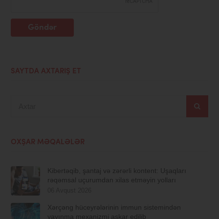
Göndər
SAYTDA AXTARIŞ ET
Axtar
OXŞAR MƏQALƏLƏR
Kibertəqib, şantaj və zərərli kontent: Uşaqları
rəqəmsal uçurumdan xilas etməyin yolları
06 Avqust 2026
Xərçəng hüceyrələrinin immun sistemindən
yayınma mexanizmi aşkar edilib