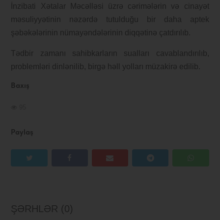
İnzibati Xətalar Məcəlləsi üzrə cərimələrin və cinayət
məsuliyyətinin nəzərdə tutulduğu bir daha aptek
şəbəkələrinin nümayəndələrinin diqqətinə çatdırılıb.
Tədbir zamanı sahibkarların sualları cavablandırılıb,
problemləri dinlənilib, birgə həll yolları müzakirə edilib.
Baxış
95
Paylaş
ŞƏRHLƏR (0)