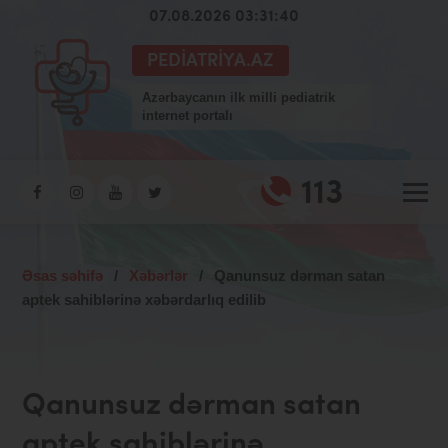
07.08.2026 03:31:40
PEDIATRIYA.AZ
Azərbaycanın ilk milli pediatrik
internet portalı
113
Əsas səhifə
/
Xəbərlər
/
Qanunsuz dərman satan
aptek sahiblərinə xəbərdarlıq edilib
Qanunsuz dərman satan
aptek sahiblərinə