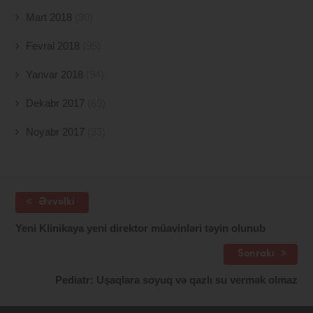
Mart 2018
(90)
Fevral 2018
(95)
Yanvar 2018
(94)
Dekabr 2017
(69)
Noyabr 2017
(33)
Əvvəlki
Yeni Klinikaya yeni direktor müavinləri təyin olunub
Sonrakı
Pediatr: Uşaqlara soyuq və qazlı su vermək olmaz