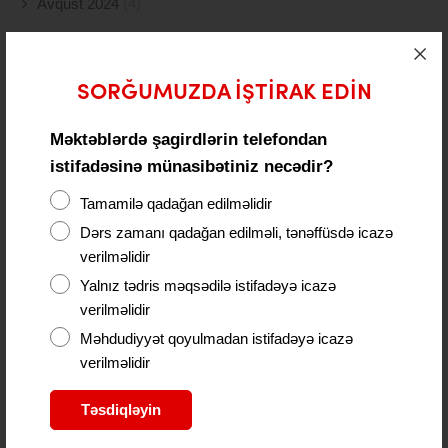
Avqust 2024
(4)
İyul 2024
(2)
İyun 2024
(21)
SORĞUMUZDA IŞTIRAK EDIN
May 2024
(19)
Məktəblərdə şagirdlərin telefondan
istifadəsinə münasibətiniz necədir?
Aprel 2024
(10)
Tamamilə qadağan edilməlidir
Mart 2024
(5)
Dərs zamanı qadağan edilməli, tənəffüsdə icazə
Fevral 2024
(15)
verilməlidir
Yalnız tədris məqsədilə istifadəyə icazə
Yanvar 2024
(11)
verilməlidir
Dekabr 2023
(24)
Məhdudiyyət qoyulmadan istifadəyə icazə
verilməlidir
Noyabr 2023
(9)
Təsdiqləyin
Oktyabr 2023
(26)