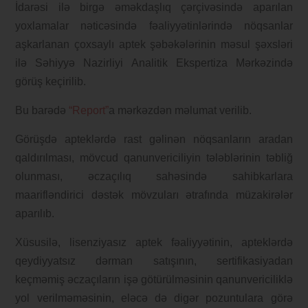
İdarəsi ilə birgə əməkdaşlıq çərçivəsində aparılan
yoxlamalar nəticəsində fəaliyyətinlərində nöqsanlar
aşkarlanan çoxsaylı aptek şəbəkələrinin məsul şəxsləri
ilə Səhiyyə Nazirliyi Analitik Ekspertiza Mərkəzində
görüş keçirilib.
Bu barədə
“Report”
a mərkəzdən məlumat verilib.
Görüşdə apteklərdə rast gəlinən nöqsanların aradan
qaldırılması, mövcud qanunvericiliyin tələblərinin təbliğ
olunması, əczaçılıq sahəsində sahibkarlara
maarifləndirici dəstək mövzuları ətrafında müzakirələr
aparılıb.
Xüsusilə, lisenziyasız aptek fəaliyyətinin, apteklərdə
qeydiyyatsız dərman satışının, sertifikasiyadan
keçməmiş əczaçıların işə götürülməsinin qanunvericiliklə
yol verilməməsinin, eləcə də digər pozuntulara görə