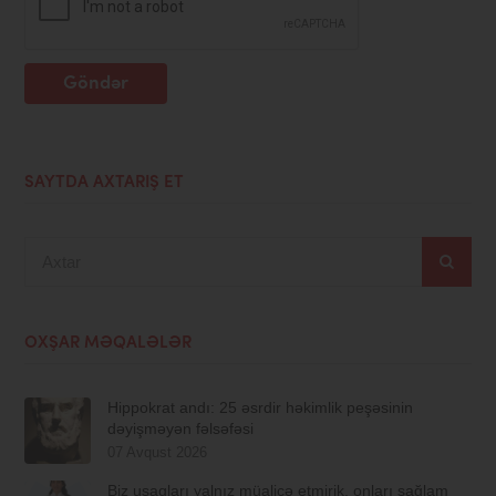
Göndər
SAYTDA AXTARIŞ ET
Axtar
OXŞAR MƏQALƏLƏR
Hippokrat andı: 25 əsrdir həkimlik peşəsinin
dəyişməyən fəlsəfəsi
07 Avqust 2026
Biz uşaqları yalnız müalicə etmirik, onları sağlam