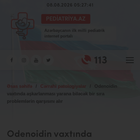
08.08.2026 05:27:42
PEDIATRIYA.AZ
Azərbaycanın ilk milli pediatrik
internet portalı
113
Əsas səhifə
/
Cərrahi patologiyalar
/
Odenoidin
vaxtında aşkarlanması yarana biləcək bir sıra
problemlərin qarşısını alır
Odenoidin vaxtında