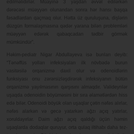
edilməlidirlər. Müayinə 3 yaşdan əvvəl edilərkən
dərəcəsi müəyyən olunandan sonra hər hansı başqa
fəsadlardan qaçmaq olur. Hətta üz quruluşuna, dişlərin
düzgün formalaşmasına qədər yarana bilən problemləri
müəyyən edərək qabaqcadan tədbir görmək
mümkündür”.
Həkim-pediatr Nigar Abdullayeva isə bunları deyib:
“Tənəffüs yolları infeksiyaları ilk növbədə burun
vasitəsilə orqanizmə daxil olur və odenoidlərin
funksiyası onu zərərsizləşdirərək infeksiyanın bütün
orqanizmə yayılmasının qarşısını almaqdır. Valideynlər
uşaqda odenoidin böyüməsini bir sıra əlamətlərdən hiss
edə bilər. Odenoidi böyük olan uşaqlar çətin nəfəs alırlar,
nəfəs alarkən və gecə yatarkən ağzı açıq yatırlar,
xoruldayırlar. Daim ağzı açıq qaldığı üçün həmin
uşaqlarda dodaqlar quruyur, orta qulaq iltihabı daha tez-