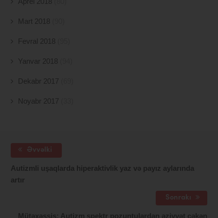
Aprel 2018
(80)
Mart 2018
(90)
Fevral 2018
(95)
Yanvar 2018
(94)
Dekabr 2017
(69)
Noyabr 2017
(33)
Əvvəlki
Autizmli uşaqlarda hiperaktivlik yaz və payız aylarında
artır
Sonrakı
Mütəxəssis: Autizm spektr pozuntulardan əziyyət çəkən