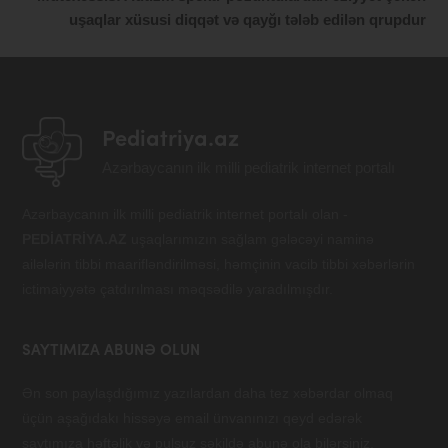
uşaqlar xüsusi diqqət və qayğı tələb edilən qrupdur
Pediatriya.az
Azərbaycanın ilk milli pediatrik internet portalı
Azərbaycanın ilk milli pediatrik internet portalı olan -
PEDİATRİYA.AZ
uşaqlarımızın sağlam gələcəyi naminə
ailələrin tibbi maarifləndirilməsi, həmçinin vacib tibbi xəbərlərin
ictimaiyyətə çatdırılması məqsədilə yaradılmışdır.
SAYTIMIZA ABUNƏ OLUN
Ən son paylaşdığımız yazılardan daha tez xəbərdar olmaq
üçün aşağıdakı hissəyə email ünvanınızı qeyd edərək
saytımıza həftəlik və pulsuz şəkildə abunə ola bilərsiniz.