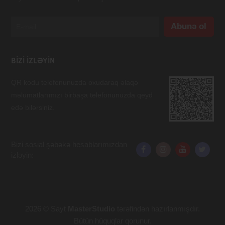
BIZI IZLƏYIN
QR kodu telefonunuzda oxudaraq əlaqə
məlumatlarımızı birbaşa telefonunuzda qeyd
edə bilərsiniz.
Bizi sosial şəbəkə hesablarımızdan
izləyin:
2026 © Sayt
MasterStudio
tərəfindən hazırlanmışdır.
Bütün hüquqlar qorunur.