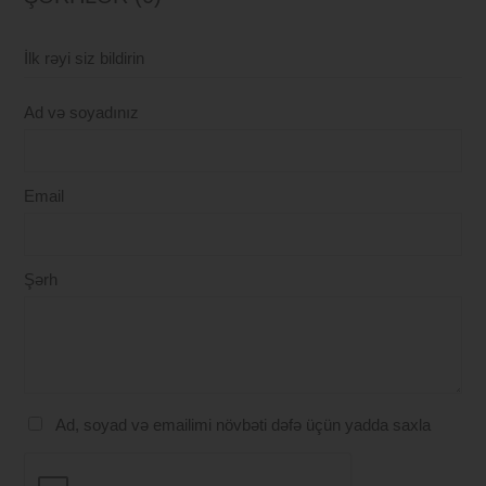
İlk rəyi siz bildirin
Ad və soyadınız
Email
Şərh
Ad, soyad və emailimi növbəti dəfə üçün yadda saxla