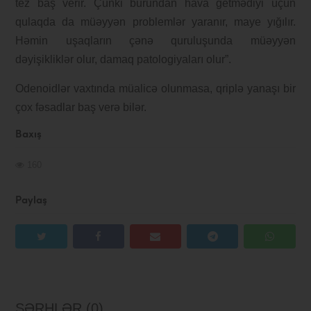
tez baş verir. Çünki burundan hava getmədiyi üçün
qulaqda da müəyyən problemlər yaranır, maye yığılır.
Həmin uşaqların çənə quruluşunda müəyyən
dəyişikliklər olur, damaq patologiyaları olur”.
Odenoidlər vaxtında müalicə olunmasa, qriplə yanaşı bir
çox fəsadlar baş verə bilər.
Baxış
160
Paylaş
ŞƏRHLƏR (0)