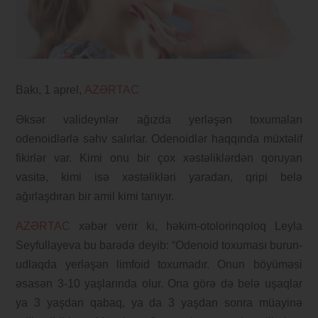
Bakı, 1 aprel,
AZƏRTAC
Əksər valideynlər ağızda yerləşən toxumaları
odenoidlərlə səhv salırlar. Odenoidlər haqqında müxtəlif
fikirlər var. Kimi onu bir çox xəstəliklərdən qoruyan
vasitə, kimi isə xəstəlikləri yaradan, qripi belə
ağırlaşdıran bir amil kimi tanıyır.
AZƏRTAC
xəbər verir ki, həkim-otolorinqoloq Leyla
Seyfullayeva bu barədə deyib: “Odenoid toxuması burun-
udlaqda yerləşən limfoid toxumadır. Onun böyüməsi
əsasən 3-10 yaşlarında olur. Ona görə də belə uşaqlar
ya 3 yaşdan qabaq, ya da 3 yaşdan sonra müayinə