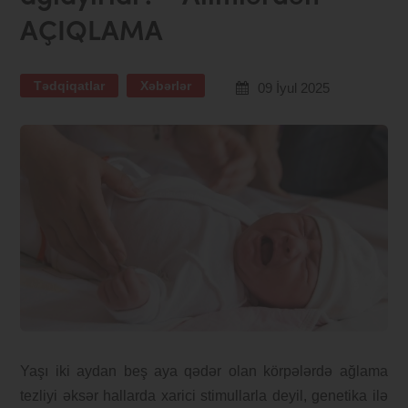
AÇIQLAMA
Tədqiqatlar
Xəbərlər
09 İyul 2025
Yaşı iki aydan beş aya qədər olan körpələrdə ağlama
tezliyi əksər hallarda xarici stimullarla deyil, genetika ilə