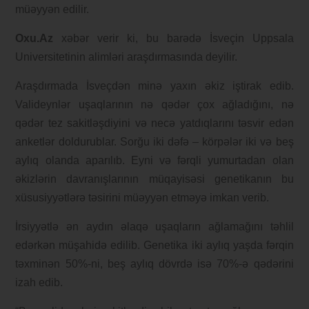
müəyyən edilir.
Oxu.Az
xəbər verir ki, bu barədə İsveçin Uppsala
Universitetinin alimləri araşdırmasında deyilir.
Araşdırmada İsveçdən minə yaxın əkiz iştirak edib.
Valideynlər uşaqlarının nə qədər çox ağladığını, nə
qədər tez sakitləşdiyini və necə yatdıqlarını təsvir edən
anketlər doldurublar. Sorğu iki dəfə – körpələr iki və beş
aylıq olanda aparılıb. Eyni və fərqli yumurtadan olan
əkizlərin davranışlarının müqayisəsi genetikanın bu
xüsusiyyətlərə təsirini müəyyən etməyə imkan verib.
İrsiyyətlə ən aydın əlaqə uşaqların ağlamağını təhlil
edərkən müşahidə edilib. Genetika iki aylıq yaşda fərqin
təxminən 50%-ni, beş aylıq dövrdə isə 70%-ə qədərini
izah edib.