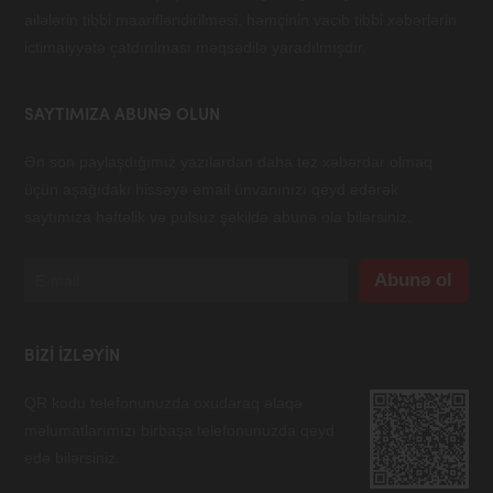
ailələrin tibbi maarifləndirilməsi, həmçinin vacib tibbi xəbərlərin
ictimaiyyətə çatdırılması məqsədilə yaradılmışdır.
SAYTIMIZA ABUNƏ OLUN
Ən son paylaşdığımız yazılardan daha tez xəbərdar olmaq
üçün aşağıdakı hissəyə email ünvanınızı qeyd edərək
saytımıza həftəlik və pulsuz şəkildə abunə ola bilərsiniz.
BIZI IZLƏYIN
QR kodu telefonunuzda oxudaraq əlaqə
məlumatlarımızı birbaşa telefonunuzda qeyd
edə bilərsiniz.