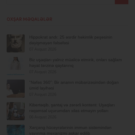
OXŞAR MƏQALƏLƏR
Hippokrat andı: 25 əsrdir həkimlik peşəsinin
dəyişməyən fəlsəfəsi
07 Avqust 2026
Biz uşaqları yalnız müalicə etmirik, onları sağlam
həyat tərzinə qaytarırıq
07 Avqust 2026
“Nəfəs 360”: Bir ananın mübarizəsindən doğan
ümid layihəsi
07 Avqust 2026
Kibertəqib, şantaj və zərərli kontent: Uşaqları
rəqəmsal uçurumdan xilas etməyin yolları
06 Avqust 2026
Xərçəng hüceyrələrinin immun sistemindən
yayınma mexanizmi aşkar edilib