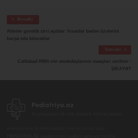
Əvvəlki
Alimlər genetik sirri açdılar: İnsanlar bədən üzvlərini
bərpa edə biləcəklər
Sonrakı
Cəlilabad RMX-nin əməkdaşlarının maaşları verilmir -
ŞİKAYƏT
Pediatriya.az
Azərbaycanın ilk milli pediatrik internet portalı
Azərbaycanın ilk milli pediatrik internet portalı olan -
PEDİATRİYA.AZ
uşaqlarımızın sağlam gələcəyi naminə