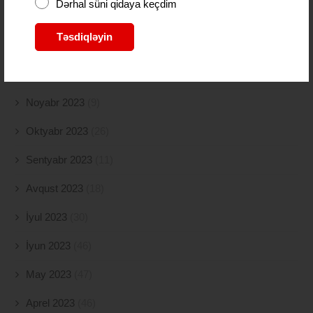
Dərhal süni qidaya keçdim
Fevral 2024
(15)
Təsdiqləyin
Yanvar 2024
(11)
Dekabr 2023
(24)
Noyabr 2023
(9)
Oktyabr 2023
(26)
Sentyabr 2023
(11)
Avqust 2023
(18)
İyul 2023
(30)
İyun 2023
(46)
May 2023
(47)
Aprel 2023
(46)