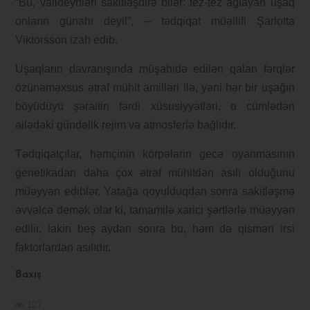
“Bu, valideynləri sakitləşdirə bilər: tez-tez ağlayan uşaq
onların günahı deyil”, – tədqiqat müəllifi Şarlotta
Viktorsson izah edib.
Uşaqların davranışında müşahidə edilən qalan fərqlər
özünəməxsus ətraf mühit amilləri ilə, yəni hər bir uşağın
böyüdüyü şəraitin fərdi xüsusiyyətləri, o cümlədən
ailədəki gündəlik rejim və atmosferlə bağlıdır.
Tədqiqatçılar, həmçinin körpələrin gecə oyanmasının
genetikadan daha çox ətraf mühitdən asılı olduğunu
müəyyən ediblər. Yatağa qoyulduqdan sonra sakitləşmə
əvvəlcə demək olar ki, tamamilə xarici şərtlərlə müəyyən
edilir, lakin beş aydan sonra bu, həm də qismən irsi
faktorlardan asılıdır.
Baxış
127