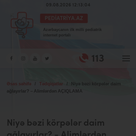
09.08.2026 12:13:04
PEDIATRIYA.AZ
Azərbaycanın ilk milli pediatrik
internet portalı
113
Əsas səhifə
/
Tədqiqatlar
/
Niyə bəzi körpələr daim
ağlayırlar? – Alimlərdən AÇIQLAMA
Niyə bəzi körpələr daim
ağlayırlar? - Alimlərdən