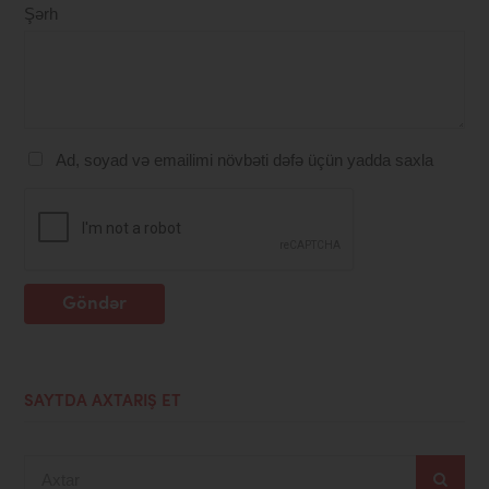
Şərh
Ad, soyad və emailimi növbəti dəfə üçün yadda saxla
Göndər
SAYTDA AXTARIŞ ET
Axtar