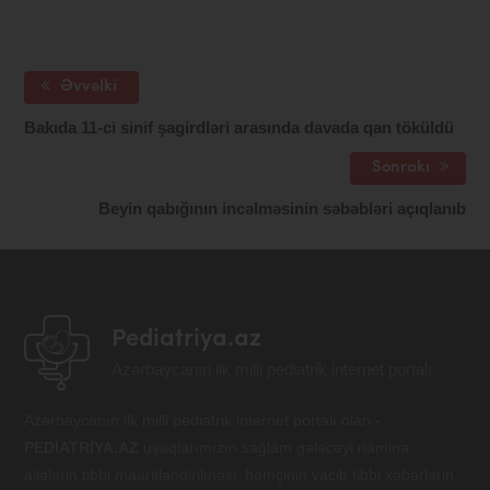
Əvvəlki
Bakıda 11-ci sinif şagirdləri arasında davada qan töküldü
Sonrakı
Beyin qabığının incəlməsinin səbəbləri açıqlanıb
Pediatriya.az
Azərbaycanın ilk milli pediatrik internet portalı
Azərbaycanın ilk milli pediatrik internet portalı olan -
PEDİATRİYA.AZ
uşaqlarımızın sağlam gələcəyi naminə
ailələrin tibbi maarifləndirilməsi, həmçinin vacib tibbi xəbərlərin