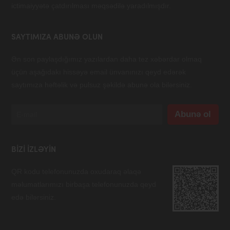
ictimaiyyətə çatdırılması məqsədilə yaradılmışdır.
SAYTIMIZA ABUNƏ OLUN
Ən son paylaşdığımız yazılardan daha tez xəbərdar olmaq
üçün aşağıdakı hissəyə email ünvanınızı qeyd edərək
saytımıza həftəlik və pulsuz şəkildə abunə ola bilərsiniz.
BIZI IZLƏYIN
QR kodu telefonunuzda oxudaraq əlaqə
məlumatlarımızı birbaşa telefonunuzda qeyd
edə bilərsiniz.