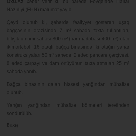
Oxu.Az
xəbər verir ki, bu barədə Fövqəladə Hallar
Nazirliyi (FHN) məlumat yayıb.
Qeyd olunub ki, şəhərdə fəaliyyət göstərən uşaq
bağçasının ərazisində 7 m² sahədə taxta tullantıları,
bitişik ümumi sahəsi 800 m² (hər mərtəbəsi 400 m²) olan
ikimərtəbəli 16 otaqlı bağça binasında iki otağın yanar
konstruksiyaları 50 m² sahədə, 2 ədəd pəncərə çərçivəsi,
8 ədəd çarpayı və dam örtüyünün taxta atmaları 25 m²
sahədə yanıb.
Bağça binasının qalan hissəsi yanğından mühafizə
olunub.
Yanğın yanğından mühafizə bölmələri tərəfindən
söndürülüb.
Baxış