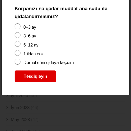
Körpənizi nə qədər müddət ana südü ilə
Fevral 2024
(15)
qidalandırmısınız?
Yanvar 2024
(11)
0–3 ay
Dekabr 2023
(24)
3–6 ay
6–12 ay
Noyabr 2023
(9)
1 ildən çox
Oktyabr 2023
(26)
Dərhal süni qidaya keçdim
Sentyabr 2023
(11)
Təsdiqləyin
Avqust 2023
(18)
İyul 2023
(30)
İyun 2023
(46)
May 2023
(47)