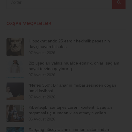
OXŞAR MƏQALƏLƏR
Hippokrat andı: 25 əsrdir həkimlik peşəsinin
dəyişməyən fəlsəfəsi
07 Avqust 2026
Biz uşaqları yalnız müalicə etmirik, onları sağlam
həyat tərzinə qaytarırıq
07 Avqust 2026
“Nəfəs 360”: Bir ananın mübarizəsindən doğan
ümid layihəsi
07 Avqust 2026
Kibertəqib, şantaj və zərərli kontent: Uşaqları
rəqəmsal uçurumdan xilas etməyin yolları
06 Avqust 2026
Xərçəng hüceyrələrinin immun sistemindən