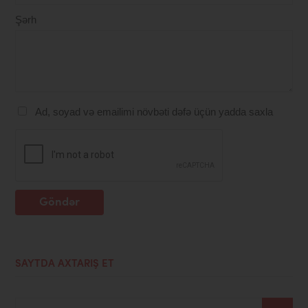
Şərh
Ad, soyad və emailimi növbəti dəfə üçün yadda saxla
Göndər
SAYTDA AXTARIŞ ET
Axtar