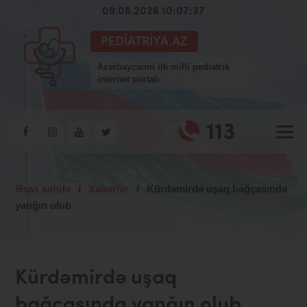
09.08.2026 10:07:37
PEDIATRIYA.AZ
Azərbaycanın ilk milli pediatrik
internet portalı
113
Əsas səhifə
/
Xəbərlər
/
Kürdəmirdə uşaq bağçasında
yanğın olub
Kürdəmirdə uşaq
bağçasında yanğın olub