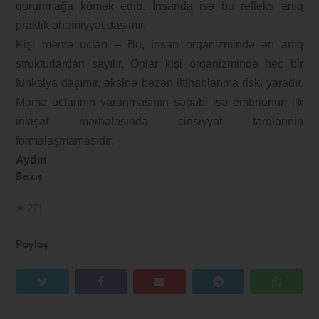
qorunmağa kömək edib. İnsanda isə bu refleks artıq
praktik əhəmiyyət daşımır.
Kişi məmə ucları – Bu, insan orqanizmində ən artıq
strukturlardan sayılır. Onlar kişi orqanizmində heç bir
funksiya daşımır, əksinə bəzən iltihablanma riski yaradır.
Məmə uclarının yaranmasının səbəbi isə embrionun ilk
inkişaf mərhələsində cinsiyyət fərqlərinin
formalaşmamasıdır.
Aydın
Baxış
271
Paylaş