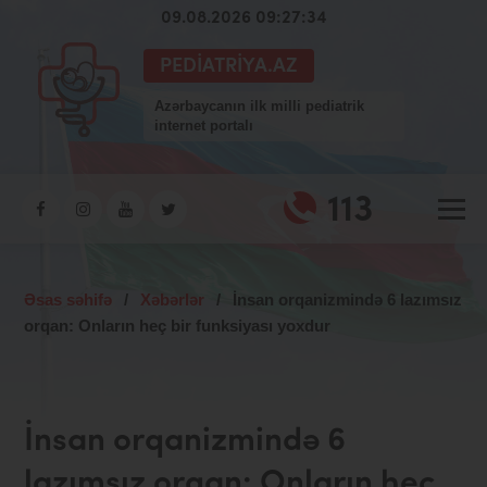
09.08.2026 09:27:35
PEDIATRIYA.AZ
Azərbaycanın ilk milli pediatrik
internet portalı
113
Əsas səhifə
/
Xəbərlər
/
İnsan orqanizmində 6 lazımsız
orqan: Onların heç bir funksiyası yoxdur
İnsan orqanizmində 6
lazımsız orqan: Onların heç