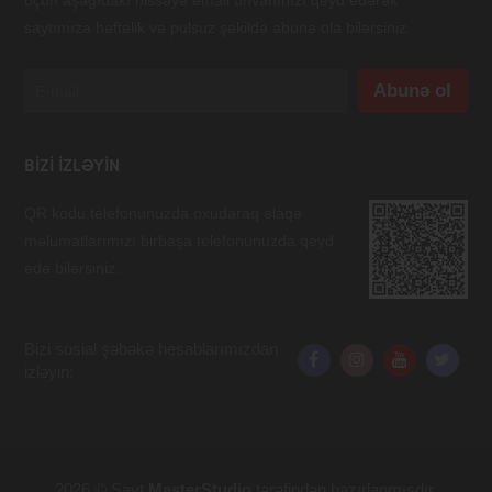
üçün aşağıdakı hissəyə email ünvanınızı qeyd edərək
saytımıza həftəlik və pulsuz şəkildə abunə ola bilərsiniz.
BIZI IZLƏYIN
QR kodu telefonunuzda oxudaraq əlaqə
məlumatlarımızı birbaşa telefonunuzda qeyd
edə bilərsiniz.
Bizi sosial şəbəkə hesablarımızdan
izləyin:
2026 © Sayt
MasterStudio
tərəfindən hazırlanmışdır.