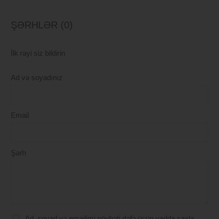
ŞƏRHLƏR (0)
İlk rəyi siz bildirin
Ad və soyadınız
Email
Şərh
Ad, soyad və emailimi növbəti dəfə üçün yadda saxla