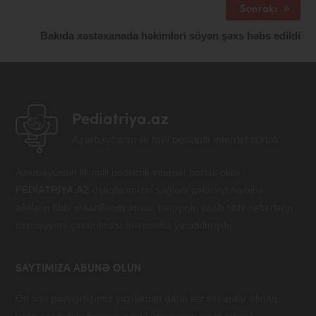
Sonrakı
Bakıda xəstəxanada həkimləri söyən şəxs həbs edildi
Pediatriya.az
Azərbaycanın ilk milli pediatrik internet portalı
Azərbaycanın ilk milli pediatrik internet portalı olan -
PEDİATRİYA.AZ
uşaqlarımızın sağlam gələcəyi naminə
ailələrin tibbi maarifləndirilməsi, həmçinin vacib tibbi xəbərlərin
ictimaiyyətə çatdırılması məqsədilə yaradılmışdır.
SAYTIMIZA ABUNƏ OLUN
Ən son paylaşdığımız yazılardan daha tez xəbərdar olmaq