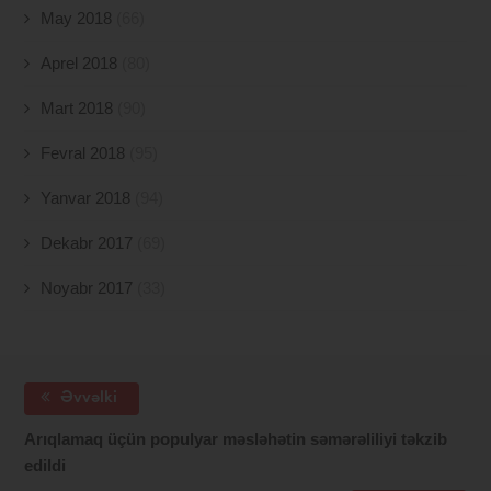
May 2018
(66)
Aprel 2018
(80)
Mart 2018
(90)
Fevral 2018
(95)
Yanvar 2018
(94)
Dekabr 2017
(69)
Noyabr 2017
(33)
Əvvəlki
Arıqlamaq üçün populyar məsləhətin səmərəliliyi təkzib
edildi