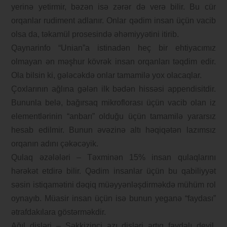
yerinə yetirmir, bəzən isə zərər də verə bilir. Bu cür
orqanlar rudiment adlanır. Onlar qədim insan üçün vacib
olsa da, təkamül prosesində əhəmiyyətini itirib.
Qaynarinfo “Unian”a istinadən heç bir ehtiyacımız
olmayan ən məşhur kövrək insan orqanları təqdim edir.
Ola bilsin ki, gələcəkdə onlar tamamilə yox olacaqlar.
Çoxlarının ağlına gələn ilk bədən hissəsi appendisitdir.
Bununla belə, bağırsaq mikroflorası üçün vacib olan iz
elementlərinin “anbarı” olduğu üçün tamamilə yararsız
hesab edilmir. Bunun əvəzinə altı həqiqətən lazımsız
orqanın adını çəkəcəyik.
Qulaq əzələləri – Təxminən 15% insan qulaqlarını
hərəkət etdirə bilir. Qədim insanlar üçün bu qabiliyyət
səsin istiqamətini dəqiq müəyyənləşdirməkdə mühüm rol
oynayıb. Müasir insan üçün isə bunun yeganə “faydası”
ətrafdakılara göstərməkdir.
Ağıl dişləri – Səkkizinci azı dişləri artıq faydalı deyil,