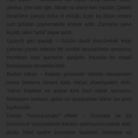
əksinə, çox vaxt ağrı, iltihab və əlavə xərc yaradır. Qədim
insanların çənəsi daha iri olduğu üçün bu dişlər onlara
sərt qidaları çeynəməkdə kömək edib. Zamanla çənə
kiçilib, lakin “artıq” dişlər qalıb.
Üçüncü göz qapağı – Gözün daxili küncündəki kiçik
çəhrayı çıxıntı əslində bir vaxtlar heyvanlarda qoruyucu
membran olan pərdənin qalığıdır. İnsanda bu orqan
funksiyasını tamamilə itirib.
Bədən tükləri – İnsanın geyimdən istifadə etməsindən
sonra bədənin ümumi tüklü örtüyü əhəmiyyətini itirib.
Yalnız kirpiklər və qaşlar kimi bəzi tüklər qoruyucu
funksiyanı saxlayır, qollar və ayaqlardakı tüklər isə artıq
faydasızdır.
Dəridə “xoruzquyruğu” effekti – Soyuqda və ya
emosional vəziyyətlərdə tüklərin qalxmasına səbəb olan
əzələ lifləri qədim insanların bədənini isinməyə və