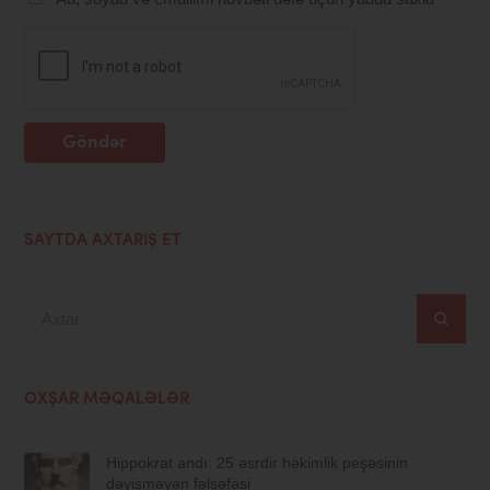
Göndər
SAYTDA AXTARIŞ ET
Axtar
OXŞAR MƏQALƏLƏR
Hippokrat andı: 25 əsrdir həkimlik peşəsinin
dəyişməyən fəlsəfəsi