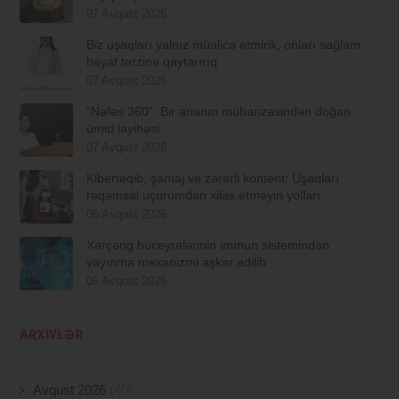
07 Avqust 2026
Biz uşaqları yalnız müalicə etmirik, onları sağlam
həyat tərzinə qaytarırıq
07 Avqust 2026
“Nəfəs 360”: Bir ananın mübarizəsindən doğan
ümid layihəsi
07 Avqust 2026
Kibertəqib, şantaj və zərərli kontent: Uşaqları
rəqəmsal uçurumdan xilas etməyin yolları
06 Avqust 2026
Xərçəng hüceyrələrinin immun sistemindən
yayınma mexanizmi aşkar edilib
06 Avqust 2026
ARXIVLƏR
Avqust 2026
(40)