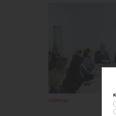
K
AZƏRTAC