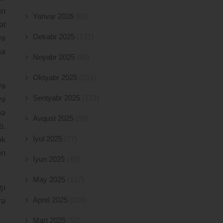
ın
Yanvar 2026
(63)
ət
Dekabr 2025
(131)
və
na
Noyabr 2025
(88)
Oktyabr 2025
(261)
yə
Sentyabr 2025
(172)
və
pə
Avqust 2025
(98)
b.
İyul 2025
(77)
ək
ən
İyun 2025
(49)
May 2025
(117)
şı
Aprel 2025
(108)
rə
Mart 2025
(52)