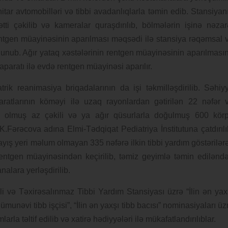
itar avtomobilləri və tibbi avadanlıqlarla təmin edib. Stansiyan
ti çəkilib və kameralar quraşdırılıb, bölmələrin işinə nəzar
rentgen müayinəsinin aparılması məqsədi ilə stansiya rəqəmsal 
 olunub. Ağır yataq xəstələrinin rentgen müayinəsinin aparılması
 aparatı ilə evdə rentgen müayinəsi aparılır.
ik reanimasiya briqadalarının da işi təkmilləşdirilib. Səhiy
paratlarının köməyi ilə uzaq rayonlardan gətirilən 22 nəfər 
 olmuş az çəkili və ya ağır qüsurlarla doğulmuş 600 kör
.Fərəcova adına Elmi-Tədqiqat Pediatriya İnstitutuna çatdırılı
şayış yeri məlum olmayan 335 nəfərə ilkin tibbi yardım göstərilər
rentgen müayinəsindən keçirilib, təmiz geyimlə təmin edilənd
alara yerləşdirilib.
 və Təxirəsalınmaz Tibbi Yardım Stansiyası üzrə “İlin ən yax
 nümunəvi tibb işçisi”, “İlin ən yaxşı tibb bacısı” nominasiyaları üz
arla təltif edilib və xatirə hədiyyələri ilə mükafatlandırılıblar.