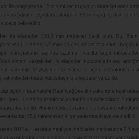
çən illə müqayisədə 12 min müraciət çoxdur. Müraciət edənlərd
a yerləşdirilib. Uşaqlarla əlaqədar 82 min çağırış daxil olub 
licəyə cəlb edilib.
ləri ilə əlaqədar 150,3 min müraciət daxil olub. Bu, ötənil
laqədar isə il ərzində 3,7 mindən çox müraciət olunub. Keçən il
ğlı müraciətlərin sayında azalma, insultla bağlı müraciətlər
səb sistemi xəstəlikləri ilə əlaqədar müraciətlərin sayı artdığı
ibbi yardımın keyfiyyətini yüksəltmək üçün nevrologiya üz
iş həkimlərdən ibarət xüsusiləşmiş briqadalar yaradılıb.
ə stansiyanın baş həkimi Rauf Nağıyev ilin yekununa həsr olun
nə görə, il ərzində reanimasiya tədbirləri nəticəsində 2 mind
arılaraq xilas edilib. Həmin müddət ərzində stansiyanın bölmələri
və onlardan 25,9 mini-stasionar şəraitdə müalicəyə cəlb edilib.
sasən 2017-ci il ərzində nəqliyyat hadisələri nəticəsində 2,4 mi
lub və onlardan 2 min nəfərdən çoxu xəstəxanalara yerləşdirili