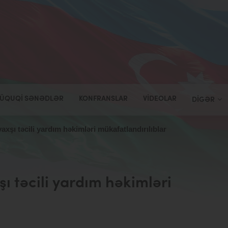
ÜQUQI SƏNƏDLƏR
KONFRANSLAR
VIDEOLAR
DIGƏR
axşı təcili yardım həkimləri mükafatlandırılıblar
ı təcili yardım həkimləri