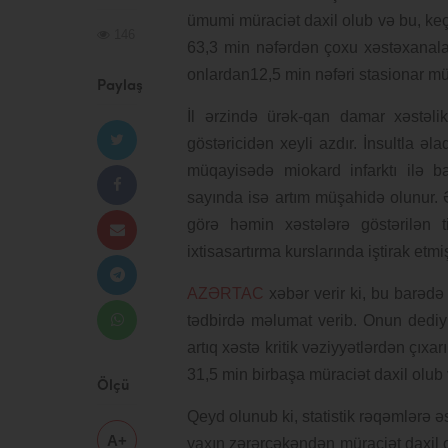
ümumi müraciət daxil olub və bu, ke
146
63,3 min nəfərdən çoxu xəstəxanalar
onlardan12,5 min nəfəri stasionar müa
Paylaş
İl ərzində ürək-qan damar xəstəlik
göstəricidən xeyli azdır. İnsultla ə
müqayisədə miokard infarktı ilə ba
sayında isə artım müşahidə olunur. Ə
görə həmin xəstələrə göstərilən t
ixtisasartırma kurslarında iştirak etm
AZƏRTAC
xəbər verir ki, bu barəd
tədbirdə məlumat verib. Onun dediyi
artıq xəstə kritik vəziyyətlərdən çıx
31,5 min birbaşa müraciət daxil olub 
Ölçü
Qeyd olunub ki, statistik rəqəmlərə ə
A+
yaxın zərərçəkəndən müraciət daxil o