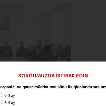
SORĞUMUZDA IŞTIRAK EDIN
örpənizi nə qədər müddət ana südü ilə qidalandırmısını
0–3 ay
3–6 ay