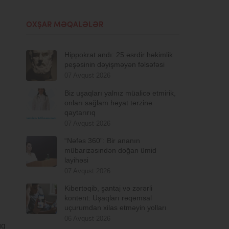
OXŞAR MƏQALƏLƏR
Hippokrat andı: 25 əsrdir həkimlik
peşəsinin dəyişməyən fəlsəfəsi
07 Avqust 2026
Biz uşaqları yalnız müalicə etmirik,
onları sağlam həyat tərzinə
qaytarırıq
07 Avqust 2026
“Nəfəs 360”: Bir ananın
mübarizəsindən doğan ümid
layihəsi
07 Avqust 2026
Kibertəqib, şantaj və zərərli
kontent: Uşaqları rəqəmsal
uçurumdan xilas etməyin yolları
06 Avqust 2026
ıq