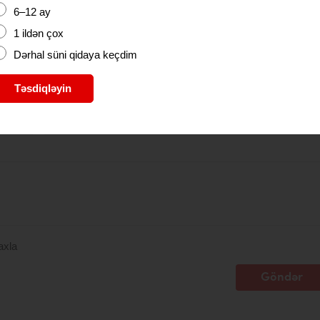
6–12 ay
1 ildən çox
Dərhal süni qidaya keçdim
Təsdiqləyin
Email
axla
Göndər