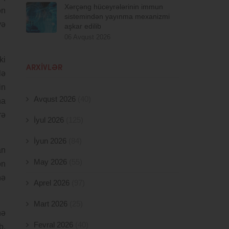
Xərçəng hüceyrələrinin immun
ən
sistemindən yayınma mexanizmi
və
aşkar edilib
06 Avqust 2026
ki
ARXIVLƏR
lə
in
Avqust 2026
(40)
na
rə
İyul 2026
(125)
İyun 2026
(84)
an
May 2026
(55)
ən
nə
Aprel 2026
(97)
Mart 2026
(25)
nə
Fevral 2026
(40)
b.