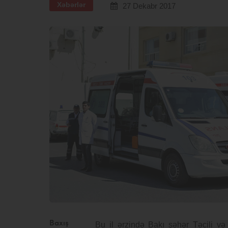
Xəbərlər
27 Dekabr 2017
Baxış
Bu il ərzində Bakı şəhər Təcili və