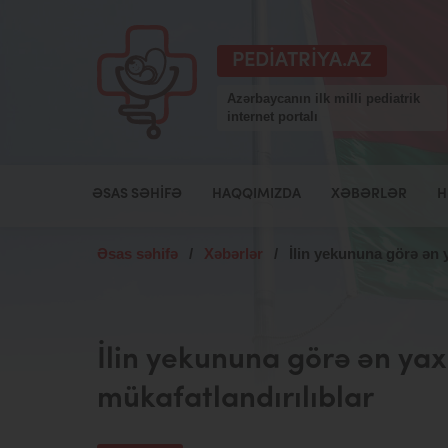
PEDIATRIYA.AZ
Azərbaycanın ilk milli pediatrik
internet portalı
ƏSAS SƏHIFƏ
HAQQIMIZDA
XƏBƏRLƏR
H
Əsas səhifə
/
Xəbərlər
/
İlin yekununa görə ən y
İlin yekununa görə ən yaxş
mükafatlandırılıblar