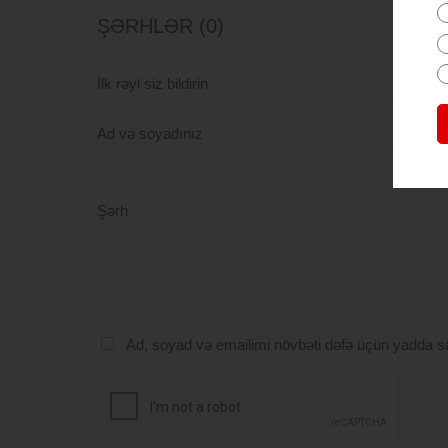
ŞƏRHLƏR (0)
İlk rəyi siz bildirin
Ad və soyadınız
Şərh
Ad, soyad və emailimi növbəti dəfə üçün yadda s