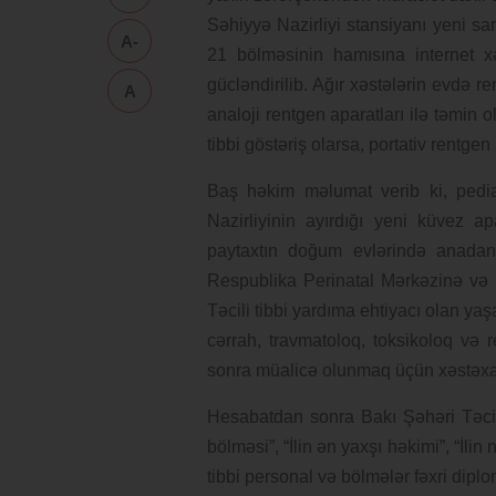
Səhiyyə Nazirliyi stansiyanı yeni san
A-
21 bölməsinin hamısına internet xət
gücləndirilib. Ağır xəstələrin evdə 
A
analoji rentgen aparatları ilə təmin
tibbi göstəriş olarsa, portativ rentgen
Baş həkim məlumat verib ki, pediatr
Nazirliyinin ayırdığı yeni küvez a
paytaxtın doğum evlərində anadan
Respublika Perinatal Mərkəzinə və K
Təcili tibbi yardıma ehtiyacı olan ya
cərrah, travmatoloq, toksikoloq və 
sonra müalicə olunmaq üçün xəstəxan
Hesabatdan sonra Bakı Şəhəri Təcili
bölməsi”, “İlin ən yaxşı həkimi”, “İlin
tibbi personal və bölmələr fəxri diploml