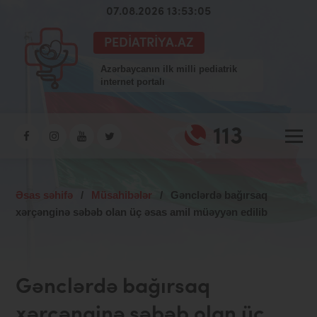
07.08.2026 13:53:05
PEDIATRIYA.AZ
Azərbaycanın ilk milli pediatrik
internet portalı
113
Əsas səhifə
/
Müsahibələr
/
Gənclərdə bağırsaq
xərçənginə səbəb olan üç əsas amil müəyyən edilib
Gənclərdə bağırsaq
xərçənginə səbəb olan üç