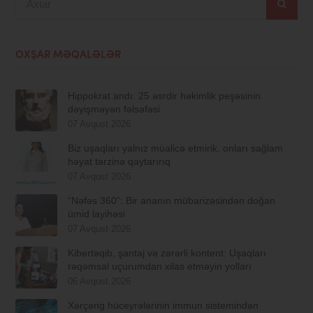
OXŞAR MƏQALƏLƏR
Hippokrat andı: 25 əsrdir həkimlik peşəsinin
dəyişməyən fəlsəfəsi
07 Avqust 2026
Biz uşaqları yalnız müalicə etmirik, onları sağlam
həyat tərzinə qaytarırıq
07 Avqust 2026
“Nəfəs 360”: Bir ananın mübarizəsindən doğan
ümid layihəsi
07 Avqust 2026
Kibertəqib, şantaj və zərərli kontent: Uşaqları
rəqəmsal uçurumdan xilas etməyin yolları
06 Avqust 2026
Xərçəng hüceyrələrinin immun sistemindən