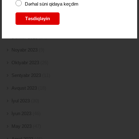
Dərhal süni qidaya keçdim
Fevral 2024
(15)
Təsdiqləyin
Yanvar 2024
(11)
Dekabr 2023
(24)
Noyabr 2023
(9)
Oktyabr 2023
(26)
Sentyabr 2023
(11)
Avqust 2023
(18)
İyul 2023
(30)
İyun 2023
(46)
May 2023
(47)
Aprel 2023
(46)