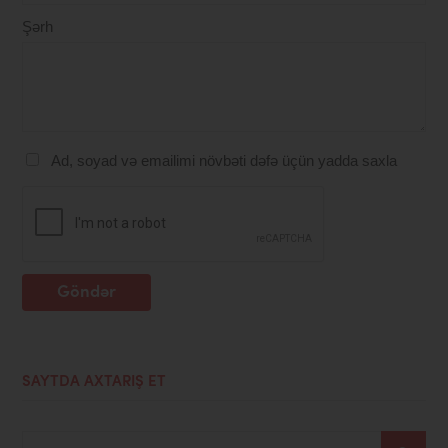
Şərh
Ad, soyad və emailimi növbəti dəfə üçün yadda saxla
Göndər
SAYTDA AXTARIŞ ET
Axtar