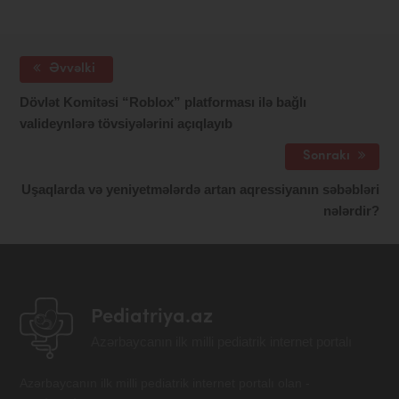
Əvvəlki
Dövlət Komitəsi “Roblox” platforması ilə bağlı
valideynlərə tövsiyələrini açıqlayıb
Sonrakı
Uşaqlarda və yeniyetmələrdə artan aqressiyanın səbəbləri
nələrdir?
Pediatriya.az
Azərbaycanın ilk milli pediatrik internet portalı
Azərbaycanın ilk milli pediatrik internet portalı olan -