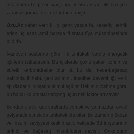
insanlarda bağırsaq xərçəngi riskini artıran, ilk baxışda
zərərsiz görünən vərdişlərdən danışıb.
Oxu.Az
xəbər verir ki, o, gənc yaşda bu xəstəliyi təhrik
edən üç əsas amil barədə “Lenta.ru”ya müsahibəsində
bildirib.
İvanovun sözlərinə görə, ilk təhlükəli vərdiş energetik
içkilərin istifadəsidir. Bu içkilərdə çoxlu şəkər, kofein və
sürətli karbohidratlar olur ki, bu da mədə-bağırsaq
traktında iltihabı, çəki artımını, insulinə davamlılığı və II
tip diabetin inkişafını stimullaşdırır. Həkimin izahına görə,
bu hallar kolorektal xərçəng üçün risk faktorları sayılır.
Bundan əlavə, gec saatlarda yemək və yatmazdan əvvəl
qəlyanaltı etmək də təhlükəli ola bilər. Bu zaman qlükoza
və insulin səviyyəsi kəskin artır, nəticədə öd turşularının
tərkibi və bağırsaq mikrobiotası dəyişir. Onkoloqun