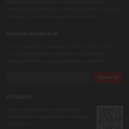
PEDİATRİYA.AZ
uşaqlarımızın sağlam gələcəyi naminə
ailələrin tibbi maarifləndirilməsi, həmçinin vacib tibbi xəbərlərin
ictimaiyyətə çatdırılması məqsədilə yaradılmışdır.
SAYTIMIZA ABUNƏ OLUN
Ən son paylaşdığımız yazılardan daha tez xəbərdar olmaq
üçün aşağıdakı hissəyə email ünvanınızı qeyd edərək
saytımıza həftəlik və pulsuz şəkildə abunə ola bilərsiniz.
BIZI IZLƏYIN
QR kodu telefonunuzda oxudaraq əlaqə
məlumatlarımızı birbaşa telefonunuzda qeyd
edə bilərsiniz.