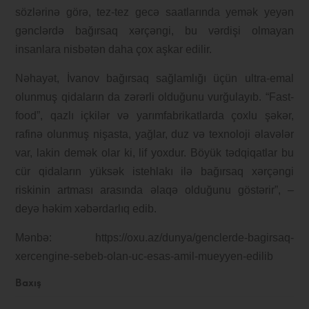
sözlərinə görə, tez-tez gecə saatlarında yemək yeyən
gənclərdə bağırsaq xərçəngi, bu vərdişi olmayan
insanlara nisbətən daha çox aşkar edilir.
Nəhayət, İvanov bağırsaq sağlamlığı üçün ultra-emal
olunmuş qidaların da zərərli olduğunu vurğulayıb. “Fast-
food”, qazlı içkilər və yarımfabrikatlarda çoxlu şəkər,
rafinə olunmuş nişasta, yağlar, duz və texnoloji əlavələr
var, lakin demək olar ki, lif yoxdur. Böyük tədqiqatlar bu
cür qidaların yüksək istehlakı ilə bağırsaq xərçəngi
riskinin artması arasında əlaqə olduğunu göstərir”, –
deyə həkim xəbərdarlıq edib.
Mənbə: https://oxu.az/dunya/genclerde-bagirsaq-
xercengine-sebeb-olan-uc-esas-amil-mueyyen-edilib
Baxış