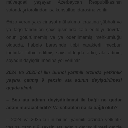
müvəqqəti yaşayan Azərbaycan Respublikasının
vətəndaşı tərəfindən isə konsulluq idarəsinə verilir.
Ərizə verən şəxs cinayət mühakimə icraatına şübhəli və
ya təqsirləndirilən şəxs qismində cəlb edildiyi dövrdə,
onun götürülməmiş və ya ödənilməmiş məhkumluğu
olduqda, habelə barəsində tibbi xarakterli məcburi
tədbirlər tətbiq edilmiş şəxs olduqda adın, ata adının,
soyadın dəyişdirilməsinə yol verilmir.
2024 və 2025-ci ilin birinci yarımili ərzində yetkinlik
yaşına çatmış 9 şəxsin ata adının dəyişdirilməsi
qeydə alınıb
– Bəs ata adının dəyişdirilməsi ilə bağlı nə qədər
adam müraciət edib? Və səbəbləri nə ilə bağlı olub?
– 2024 və 2025-ci ilin birinci yarımili ərzində yetkinlik
yaşına çatmış 9 şəxsin ata adının dəyişdirilməsi qeydə