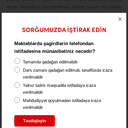
alınıb. Ata adının dəyişdirilməsi adətən şəxsin onu faktiki
böyütmüş və tərbiyə etmiş adamın adı ilə ata adı
daşımaq arzusundan irəli gəlir.
SORĞUMUZDA IŞTIRAK EDIN
Foto – Rüfət Mustafayev ©️
APA
GROUP
Məktəblərdə şagirdlərin telefondan
Baxış
istifadəsinə münasibətiniz necədir?
145
Tamamilə qadağan edilməlidir
Dərs zamanı qadağan edilməli, tənəffüsdə icazə
Paylaş
verilməlidir
Yalnız tədris məqsədilə istifadəyə icazə
verilməlidir
Məhdudiyyət qoyulmadan istifadəyə icazə
verilməlidir
ŞƏRHLƏR (0)
Təsdiqləyin