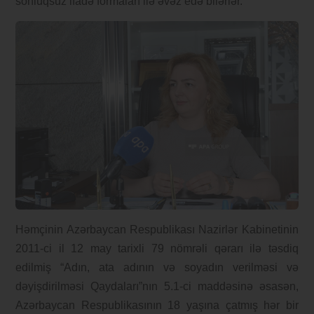
sonluqsuz ifadə formaları ilə əvəz edə bilərlər.
Həmçinin Azərbaycan Respublikası Nazirlər Kabinetinin
2011-ci il 12 may tarixli 79 nömrəli qərarı ilə təsdiq
edilmiş “Adın, ata adının və soyadın verilməsi və
dəyişdirilməsi Qaydaları”nın 5.1-ci maddəsinə əsasən,
Azərbaycan Respublikasının 18 yaşına çatmış hər bir