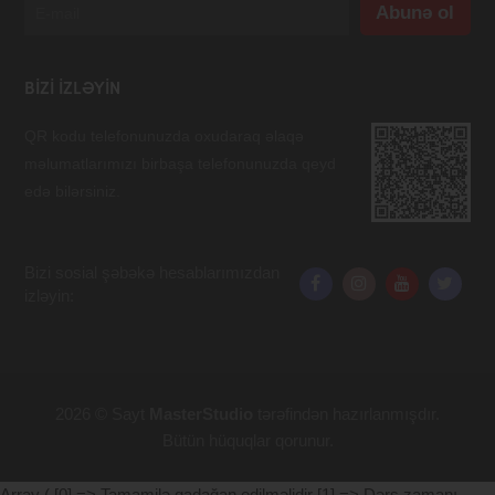
BIZI IZLƏYIN
QR kodu telefonunuzda oxudaraq əlaqə
məlumatlarımızı birbaşa telefonunuzda qeyd
edə bilərsiniz.
Bizi sosial şəbəkə hesablarımızdan
izləyin:
2026 © Sayt
MasterStudio
tərəfindən hazırlanmışdır.
Bütün hüquqlar qorunur.
Array ( [0] => Tamamilə qadağan edilməlidir [1] => Dərs zamanı