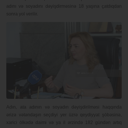
adını və soyadını dəyişdirməsinə 18 yaşına çatdıqdan
sonra yol verilir.
Adın, ata adının və soyadın dəyişdirilməsi haqqında
ərizə vətəndaşın seçdiyi yer üzrə qeydiyyat şöbəsinə,
xarici ölkədə daimi və ya il ərzində 182 gündən artıq