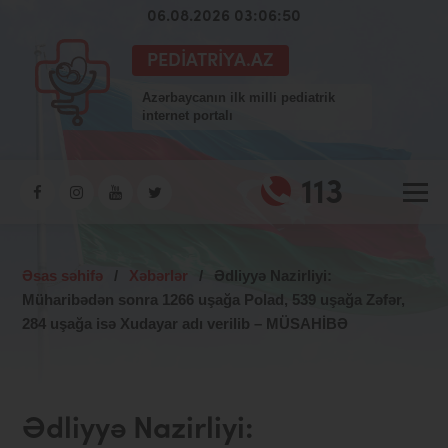
06.08.2026 03:06:52
PEDIATRIYA.AZ
Azərbaycanın ilk milli pediatrik
internet portalı
113
Əsas səhifə
/
Xəbərlər
/
Ədliyyə Nazirliyi:
Müharibədən sonra 1266 uşağa Polad, 539 uşağa Zəfər,
284 uşağa isə Xudayar adı verilib – MÜSAHİBƏ
Ədliyyə Nazirliyi: