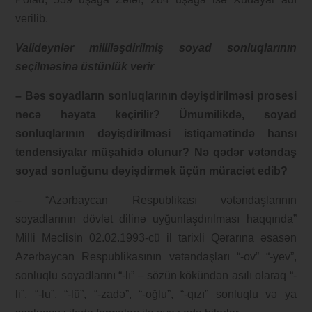
verilib.
Valideynlər milliləşdirilmiş soyad sonluqlarının
seçilməsinə üstünlük verir
– Bəs soyadların sonluqlarının dəyişdirilməsi prosesi
necə həyata keçirilir? Ümumilikdə, soyad
sonluqlarının dəyişdirilməsi istiqamətində hansı
tendensiyalar müşahidə olunur? Nə qədər vətəndaş
soyad sonluğunu dəyişdirmək üçün müraciət edib?
– “Azərbaycan Respublikası vətəndaşlarının
soyadlarının dövlət dilinə uyğunlaşdırılması haqqında”
Milli Məclisin 02.02.1993-cü il tarixli Qərarına əsasən
Azərbaycan Respublikasının vətəndaşları “-ov” “-yev”,
sonluqlu soyadlarını “-lı” – sözün kökündən asılı olaraq “-
li”, “-lu”, “-lü”, “-zadə”, “-oğlu”, “-qızı” sonluqlu və ya