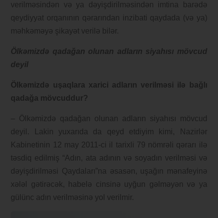
verilməsindən və ya dəyişdirilməsindən imtina barədə
qeydiyyat orqanının qərarından inzibati qaydada (və ya)
məhkəməyə şikayət verilə bilər.
Ölkəmizdə qadağan olunan adların siyahısı mövcud
deyil
Ölkəmizdə uşaqlara xarici adların verilməsi ilə bağlı
qadağa mövcuddur?
– Ölkəmizdə qadağan olunan adların siyahısı mövcud
deyil. Lakin yuxarıda da qeyd etdiyim kimi, Nazirlər
Kabinetinin 12 may 2011-ci il tarixli 79 nömrəli qərarı ilə
təsdiq edilmiş “Adın, ata adının və soyadın verilməsi və
dəyişdirilməsi Qaydaları”na əsasən, uşağın mənafeyinə
xələl gətirəcək, habelə cinsinə uyğun gəlməyən və ya
gülünc adın verilməsinə yol verilmir.