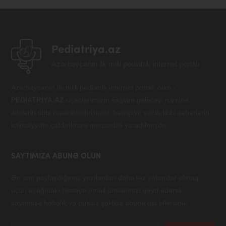
Pediatriya.az
Azərbaycanın ilk milli pediatrik internet portalı
Azərbaycanın ilk milli pediatrik internet portalı olan -
PEDİATRİYA.AZ
uşaqlarımızın sağlam gələcəyi naminə
ailələrin tibbi maarifləndirilməsi, həmçinin vacib tibbi xəbərlərin
ictimaiyyətə çatdırılması məqsədilə yaradılmışdır.
SAYTIMIZA ABUNƏ OLUN
Ən son paylaşdığımız yazılardan daha tez xəbərdar olmaq
üçün aşağıdakı hissəyə email ünvanınızı qeyd edərək
saytımıza həftəlik və pulsuz şəkildə abunə ola bilərsiniz.