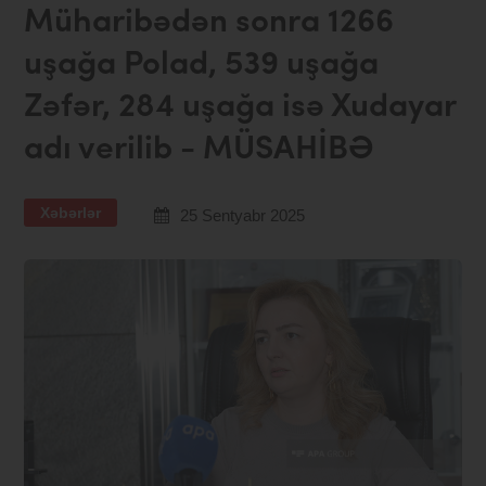
Müharibədən sonra 1266
uşağa Polad, 539 uşağa
Zəfər, 284 uşağa isə Xudayar
adı verilib - MÜSAHİBƏ
Xəbərlər
25 Sentyabr 2025