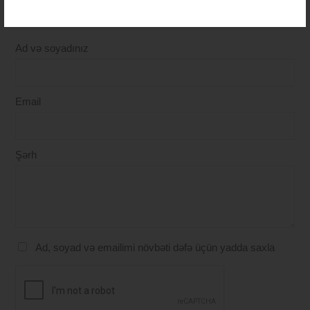
İlk rəyi siz bildirin
Ad və soyadınız
Email
Şərh
Ad, soyad və emailimi növbəti dəfə üçün yadda saxla