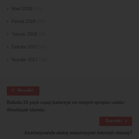
Mart 2018
(90)
Fevral 2018
(95)
Yanvar 2018
(94)
Dekabr 2017
(69)
Noyabr 2017
(33)
Əvvəlki
Bakıda 10 yaşlı uşaq batareya və maqnit qırıqları uddu:
Əməliyyat olundu
Sonrakı
Azərbaycanda atalıq məzuniyyəti ödənişli olacaq?