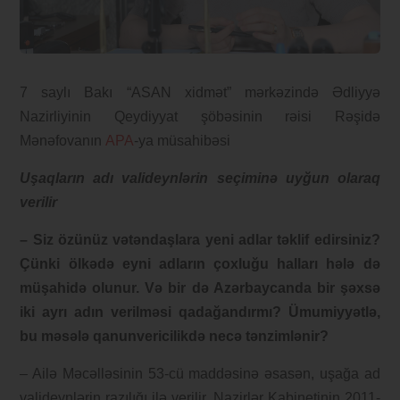
7 saylı Bakı “ASAN xidmət” mərkəzində Ədliyyə
Nazirliyinin Qeydiyyat şöbəsinin rəisi Rəşidə
Mənəfovanın
APA
-ya müsahibəsi
Uşaqların adı valideynlərin seçiminə uyğun olaraq
verilir
– Siz özünüz vətəndaşlara yeni adlar təklif edirsiniz?
Çünki ölkədə eyni adların çoxluğu halları hələ də
müşahidə olunur. Və bir də Azərbaycanda bir şəxsə
iki ayrı adın verilməsi qadağandırmı? Ümumiyyətlə,
bu məsələ qanunvericilikdə necə tənzimlənir?
– Ailə Məcəlləsinin 53-cü maddəsinə əsasən, uşağa ad
valideynlərin razılığı ilə verilir. Nazirlər Kabinetinin 2011-