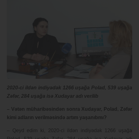
2020-ci ildən indiyədək 1266 uşağa Polad, 539 uşağa
Zəfər, 284 uşağa isə Xudayar adı verilib
– Vətən müharibəsindən sonra Xudayar, Polad, Zəfər
kimi adların verilməsində artım yaşanıbmı?
– Qeyd edim ki, 2020-ci ildən indiyədək 1266 uşağa
Polad, 539 uşağa Zəfər, 284 uşağa isə Xudayar adı