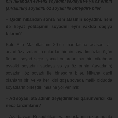
biri nikahdan əvvəlki soyadını saxlaya və ya öz ərinin
(arvadının) soyadını öz soyadı ilə birləşdirə bilər
– Qadın nikahdan sonra həm atasının soyadını, həm
də həyat yoldaşının soyadını eyni vaxtda daşıya
bilərmi?
Bəli. Ailə Məcəlləsinin 30-cu maddəsinə əsasən, ər-
arvad öz arzuları ilə onlardan birinin soyadını özləri üçün
ümumi soyad seçə, yaxud onlardan hər biri nikahdan
əvvəlki soyadını saxlaya və ya öz ərinin (arvadının)
soyadını öz soyadı ilə birləşdirə bilər. Nikaha daxil
olanların biri və ya hər ikisi qoşa soyada malik olduqda
soyadların birləşdirilməsinə yol verilmir.
– Ad soyad, ata adının dəyişdirilməsi qanunvericiliklə
necə tənzimlənir?
– Azərbaycan Respublikası vətəndaşlarının öz adını, ata