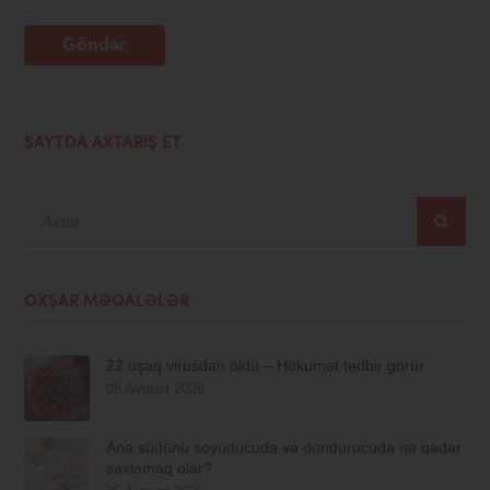
Göndər
SAYTDA AXTARIŞ ET
Axtar
OXŞAR MƏQALƏLƏR
22 uşaq virusdan öldü – Hökumət tədbir görür
05 Avqust 2026
Ana südünü soyuducuda və dondurucuda nə qədər
saxlamaq olar?