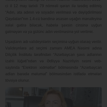
ci il 12 may tarixli 79 nömrəli qərarı ilə təsdiq edilmiş
“Adın, ata adının və soyadın verilməsi və dəyişdirilməsi
Qaydaları”nın 1.4-cü bəndinə əsasən uşağın mənafeyinə
xələl gətirə biləcək, habelə şəxsin cinsinə uyğun
gəlməyən və ya gülünc adın verilməsinə yol verilmir.
Uşaqların adı valideynlərin seçiminə uyğun olaraq verilir.
Valideynlərə ad seçimi zamanı AMEA Nəsimi adına
Dilçilik İnstitutu tərəfindən “Azərbaycan şəxs adlarının
izahlı lüğəti”ndən və Ədliyyə Nazirliyin rəsmi veb-
saytında “Elektron xidmətlər” bölməsində “Azərbaycan
adları barədə məlumat” bölməsindən istifadə etmələri
tövsiyə olunur.