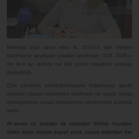
Məlumat üçün qeyd edim ki, 2024-cü ildə Ədliyyə
Nazirliyinin qeydiyyat şöbələri tərəfindən 1479, 2025-ci
ilin ilk 6 ayı ərzində isə 634 şəxsin soyadının sonluğu
dəyişdirilib.
Eyni zamanda, yenidoğulmuşların doğumunun qeydə
alınması zamanı valideynlər tərəfindən bir qayda olaraq
milliləşdirilmiş soyad sonluqlarının seçilməsinə üstünlük
verilir.
Ər-arvad öz arzuları ilə onlardan birinin soyadını
özləri üçün ümumi soyad seçə, yaxud onlardan hər