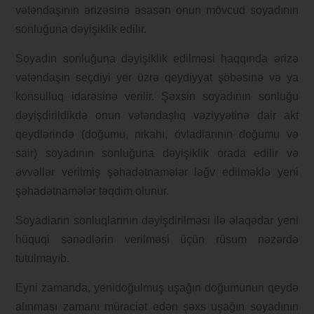
vətəndaşının ərizəsinə əsasən onun mövcud soyadının
sonluğuna dəyişiklik edilir.
Soyadın sonluğuna dəyişiklik edilməsi haqqında ərizə
vətəndaşın seçdiyi yer üzrə qeydiyyat şöbəsinə və ya
konsulluq idarəsinə verilir. Şəxsin soyadının sonluğu
dəyişdirildikdə onun vətəndaşlıq vəziyyətinə dair akt
qeydlərində (doğumu, nikahı, övladlarının doğumu və
sair) soyadının sonluğuna dəyişiklik orada edilir və
əvvəllər verilmiş şəhadətnamələr ləğv edilməklə yeni
şəhadətnamələr təqdim olunur.
Soyadların sonluqlarının dəyişdirilməsi ilə əlaqədar yeni
hüquqi sənədlərin verilməsi üçün rüsum nəzərdə
tutulmayıb.
Eyni zamanda, yenidoğulmuş uşağın doğumunun qeydə
alınması zamanı müraciət edən şəxs uşağın soyadının