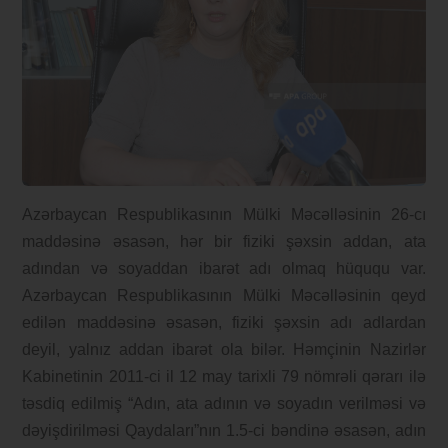
Azərbaycan Respublikasının Mülki Məcəlləsinin 26-cı
maddəsinə əsasən, hər bir fiziki şəxsin addan, ata
adından və soyaddan ibarət adı olmaq hüququ var.
Azərbaycan Respublikasının Mülki Məcəlləsinin qeyd
edilən maddəsinə əsasən, fiziki şəxsin adı adlardan
deyil, yalnız addan ibarət ola bilər. Həmçinin Nazirlər
Kabinetinin 2011-ci il 12 may tarixli 79 nömrəli qərarı ilə
təsdiq edilmiş “Adın, ata adının və soyadın verilməsi və
dəyişdirilməsi Qaydaları”nın 1.5-ci bəndinə əsasən, adın