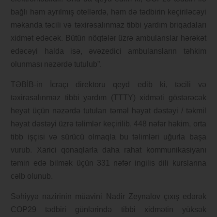
bağlı həm ayrılmış otellərdə, həm də tədbirin keçiriləcəyi
məkanda təcili və təxirəsalınmaz tibbi yardım briqadaları
xidmət edəcək. Bütün nöqtələr üzrə ambulanslar hərəkət
edəcəyi halda isə, əvəzedici ambulansların təhkim
olunması nəzərdə tutulub”.
TƏBİB-in İcraçı direktoru qeyd edib ki, təcili və
təxirəsalınmaz tibbi yardım (TTTY) xidməti göstərəcək
heyət üçün nəzərdə tutulan təməl həyat dəstəyi / təkmil
həyat dəstəyi üzrə təlimlər keçirilib, 448 nəfər həkim, orta
tibb işçisi və sürücü olmaqla bu təlimləri uğurla başa
vurub. Xarici qonaqlarla daha rahat kommunikasiyanı
təmin edə bilmək üçün 331 nəfər ingilis dili kurslarına
cəlb olunub.
Səhiyyə nazirinin müavini Nadir Zeynalov çıxış edərək
COP29 tədbiri günlərində tibbi xidmətin yüksək