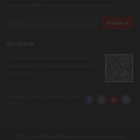
saytımıza həftəlik və pulsuz şəkildə abunə ola bilərsiniz.
BIZI IZLƏYIN
QR kodu telefonunuzda oxudaraq əlaqə
məlumatlarımızı birbaşa telefonunuzda qeyd
edə bilərsiniz.
Bizi sosial şəbəkə hesablarımızdan
izləyin:
2026 © Sayt
MasterStudio
tərəfindən hazırlanmışdır.