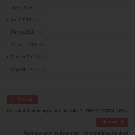
Aprel 2018
(80)
Mart 2018
(90)
Fevral 2018
(95)
Yanvar 2018
(94)
Dekabr 2017
(69)
Noyabr 2017
(33)
Əvvəlki
Çek-ap müayinələr pulsuz ola bilər? - RƏSMİ AÇIQLAMA
Sonrakı
Azərbaycanın səhiyyə naziri Ümumdünya Səhiyyə