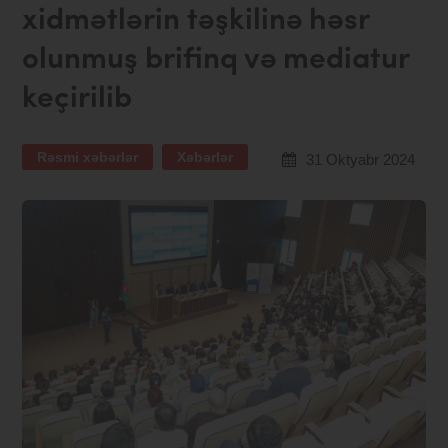
xidmətlərin təşkilinə həsr
olunmuş brifinq və mediatur
keçirilib
Rəsmi xəbərlər
Xəbərlər
31 Oktyabr 2024