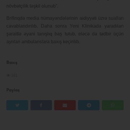
növbətçilik təşkil olunub”.
Brifinqdə media nümayəndələrinin aidiyyəti üzrə sualları
cavablandırılıb. Daha sonra Yeni Klinikada yaradılan
şəraitlə əyani tanışlıq baş tutub, eləcə də tədbir üçün
ayrılan ambulanslara baxış keçirilib.
Baxış
161
Paylaş