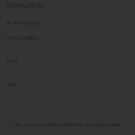
ŞƏRHLƏR (0)
İlk rəyi siz bildirin
Ad və soyadınız
Email
Şərh
Ad, soyad və emailimi növbəti dəfə üçün yadda saxla