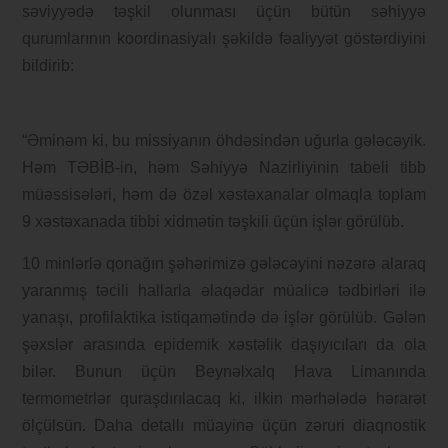
səviyyədə təşkil olunması üçün bütün səhiyyə
qurumlarının koordinasiyalı şəkildə fəaliyyət göstərdiyini
bildirib:
“Əminəm ki, bu missiyanın öhdəsindən uğurla gələcəyik.
Həm TƏBİB-in, həm Səhiyyə Nazirliyinin tabeli tibb
müəssisələri, həm də özəl xəstəxanalar olmaqla toplam
9 xəstəxanada tibbi xidmətin təşkili üçün işlər görülüb.
10 minlərlə qonağın şəhərimizə gələcəyini nəzərə alaraq
yaranmış təcili hallarla əlaqədar müalicə tədbirləri ilə
yanaşı, profilaktika istiqamətində də işlər görülüb. Gələn
şəxslər arasında epidemik xəstəlik daşıyıcıları da ola
bilər. Bunun üçün Beynəlxalq Hava Limanında
termometrlər quraşdırılacaq ki, ilkin mərhələdə hərarət
ölçülsün. Daha detallı müayinə üçün zəruri diaqnostik