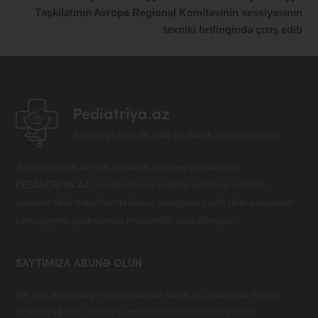
Təşkilatının Avropa Regional Komitəsinin sessiyasının
texniki brifinqində çıxış edib
Pediatriya.az
Azərbaycanın ilk milli pediatrik internet portalı
Azərbaycanın ilk milli pediatrik internet portalı olan -
PEDİATRİYA.AZ
uşaqlarımızın sağlam gələcəyi naminə
ailələrin tibbi maarifləndirilməsi, həmçinin vacib tibbi xəbərlərin
ictimaiyyətə çatdırılması məqsədilə yaradılmışdır.
SAYTIMIZA ABUNƏ OLUN
Ən son paylaşdığımız yazılardan daha tez xəbərdar olmaq
üçün aşağıdakı hissəyə email ünvanınızı qeyd edərək