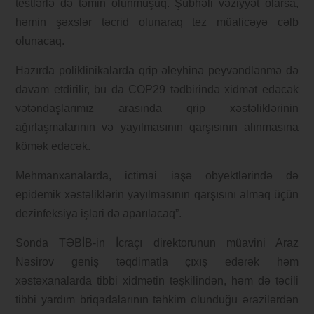
testlərlə də təmin olunmuşuq. Şübhəli vəziyyət olarsa,
həmin şəxslər təcrid olunaraq tez müalicəyə cəlb
olunacaq.
Hazırda poliklinikalarda qrip əleyhinə peyvəndlənmə də
davam etdirilir, bu da COP29 tədbirində xidmət edəcək
vətəndaşlarımız arasında qrip xəstəliklərinin
ağırlaşmalarının və yayılmasının qarşısının alınmasına
kömək edəcək.
Mehmanxanalarda, ictimai iaşə obyektlərində də
epidemik xəstəliklərin yayılmasının qarşısını almaq üçün
dezinfeksiya işləri də aparılacaq”.
Sonda TƏBİB-in İcraçı direktorunun müavini Araz
Nəsirov geniş təqdimatla çıxış edərək həm
xəstəxanalarda tibbi xidmətin təşkilindən, həm də təcili
tibbi yardım briqadalarının təhkim olunduğu ərazilərdən