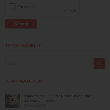
Göndər
SAYTDA AXTARIŞ ET
Axtar
OXŞAR MƏQALƏLƏR
Hippokrat andı: 25 əsrdir həkimlik peşəsinin
dəyişməyən fəlsəfəsi
07 Avqust 2026