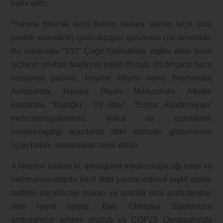
bəhs edib:
“Yarana biləcək təcili halları nəzərə alaraq təcili tibbi
yardım xidmətinin işinin düzgün qurulması çox önəmlidir.
Bu məqsədlə “103” Çağrı Xidmətində ingilis dilini bilən
işçilərin növbəli fəaliyyəti təşkil olunub, 60 briqada hazır
vəziyyətə gətirilib, Heydər Əliyev adına Beynəlxalq
Aeroportda, Heydər Əliyev Mərkəzində, Atletlər
kəndində, “Koroğlu”, “28 May”, “Elmlər Akademiyası”
metrostansiyalarında, eləcə də qonaqların
məskunlaşdığı ərazilərdə tibbi xidmətin göstərilməsi
üçün həkim məntəqələri təşkil edilib.
A.Nəsirov bildirib ki, qonaqların məskunlaşacağı hotel və
mehmanxanalarda təcili tibbi yardım xidməti təşkil edilib,
tədbirin keçiriləcəyi məkan və ərazilər üzrə ambulanslar,
tibbi heyət ayrılıb, Bakı Olimpiya Stadionuna
ambulanslar təhkim olunub və COP29 Qərargahında