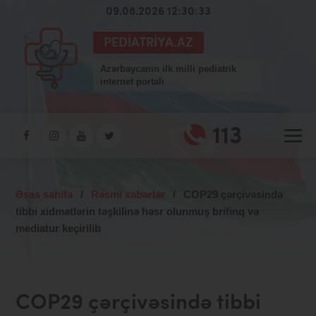
09.08.2026 12:30:33
PEDIATRIYA.AZ
Azərbaycanın ilk milli pediatrik
internet portalı
113
Əsas səhifə
/
Rəsmi xəbərlər
/
COP29 çərçivəsində
tibbi xidmətlərin təşkilinə həsr olunmuş brifinq və
mediatur keçirilib
COP29 çərçivəsində tibbi