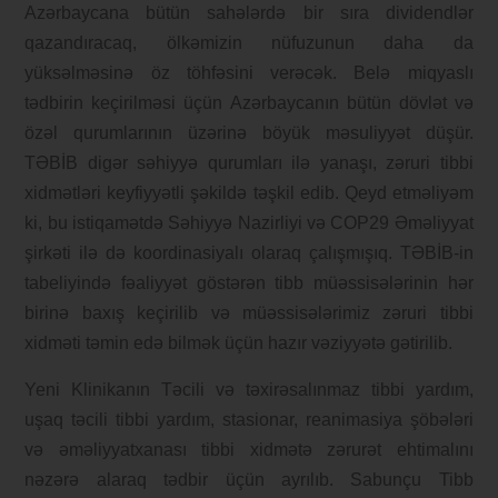
Azərbaycana bütün sahələrdə bir sıra dividendlər
qazandıracaq, ölkəmizin nüfuzunun daha da
yüksəlməsinə öz töhfəsini verəcək. Belə miqyaslı
tədbirin keçirilməsi üçün Azərbaycanın bütün dövlət və
özəl qurumlarının üzərinə böyük məsuliyyət düşür.
TƏBİB digər səhiyyə qurumları ilə yanaşı, zəruri tibbi
xidmətləri keyfiyyətli şəkildə təşkil edib. Qeyd etməliyəm
ki, bu istiqamətdə Səhiyyə Nazirliyi və COP29 Əməliyyat
şirkəti ilə də koordinasiyalı olaraq çalışmışıq. TƏBİB-in
tabeliyində fəaliyyət göstərən tibb müəssisələrinin hər
birinə baxış keçirilib və müəssisələrimiz zəruri tibbi
xidməti təmin edə bilmək üçün hazır vəziyyətə gətirilib.
Yeni Klinikanın Təcili və təxirəsalınmaz tibbi yardım,
uşaq təcili tibbi yardım, stasionar, reanimasiya şöbələri
və əməliyyatxanası tibbi xidmətə zərurət ehtimalını
nəzərə alaraq tədbir üçün ayrılıb. Sabunçu Tibb