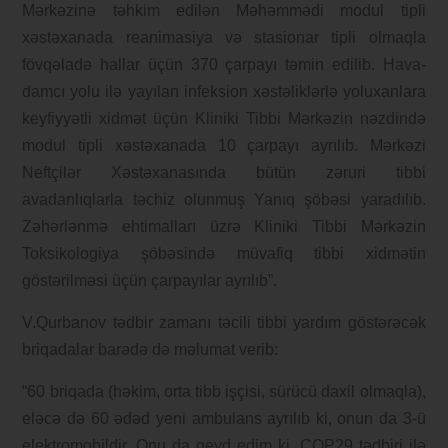
Mərkəzinə təhkim edilən Məhəmmədi modul tipli
xəstəxanada reanimasiya və stasionar tipli olmaqla
fövqəladə hallar üçün 370 çarpayı təmin edilib. Hava-
damcı yolu ilə yayılan infeksion xəstəliklərlə yoluxanlara
keyfiyyətli xidmət üçün Kliniki Tibbi Mərkəzin nəzdində
modul tipli xəstəxanada 10 çarpayı ayrılıb. Mərkəzi
Neftçilər Xəstəxanasında bütün zəruri tibbi
avadanlıqlarla təchiz olunmuş Yanıq şöbəsi yaradılıb.
Zəhərlənmə ehtimalları üzrə Kliniki Tibbi Mərkəzin
Toksikologiya şöbəsində müvafiq tibbi xidmətin
göstərilməsi üçün çarpayılar ayrılıb”.
V.Qurbanov tədbir zamanı təcili tibbi yardım göstərəcək
briqadalar barədə də məlumat verib:
“60 briqada (həkim, orta tibb işçisi, sürücü daxil olmaqla),
eləcə də 60 ədəd yeni ambulans ayrılıb ki, onun da 3-ü
elektromobildir. Onu da qeyd edim ki, COP29 tədbiri ilə