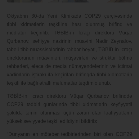
Oktyabrın 30-da Yeni Klinikada COP29 çərçivəsində
tibbi xidmətlərin təşkilinə həsr olunmuş brifinq və
mediatur keçirilib. TƏBİB-in İcraçı direktoru Vüqar
Qurbanov, səhiyyə nazirinin müavini Nadir Zeynalov,
tabeli tibb müəssisələrinin rəhbər heyəti, TƏBİB-in İcraçı
direktorunun müavinləri, müşavirləri və struktur bölmə
rəhbərləri, eləcə də media nümayəndələrinin və ictimai
xadimlərin iştirakı ilə keçirilən brifinqdə tibbi xidmətlərin
təşkili ilə bağlı ətraflı məlumatlar təqdim olunub.
TƏBİB-in İcraçı direktoru Vüqar Qurbanov brifinqdə
COP29 tədbiri günlərində tibbi xidmətlərin keyfiyyətli
şəkildə təmin olunması üçün zəruri olan fəaliyyətlərin
yüksək səviyyədə təşkil edildiyini bildirib:
“Dünyanın ən mötəbər tədbirlərindən biri olan COP29