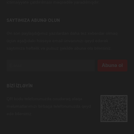
ictimaiyyətə çatdırılması məqsədilə yaradılmışdır.
SAYTIMIZA ABUNƏ OLUN
Ən son paylaşdığımız yazılardan daha tez xəbərdar olmaq
üçün aşağıdakı hissəyə email ünvanınızı qeyd edərək
saytımıza həftəlik və pulsuz şəkildə abunə ola bilərsiniz.
BIZI IZLƏYIN
QR kodu telefonunuzda oxudaraq əlaqə
məlumatlarımızı birbaşa telefonunuzda qeyd
edə bilərsiniz.