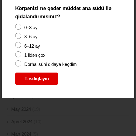
Körpənizi nə qədər müddət ana südü ilə
Yanvar 2025
(56)
qidalandırmısınız?
Dekabr 2024
(54)
0–3 ay
Noyabr 2024
(41)
3–6 ay
6–12 ay
Oktyabr 2024
(51)
1 ildən çox
Sentyabr 2024
(21)
Dərhal süni qidaya keçdim
Avqust 2024
(4)
Təsdiqləyin
İyul 2024
(2)
İyun 2024
(21)
May 2024
(19)
Aprel 2024
(10)
Mart 2024
(5)