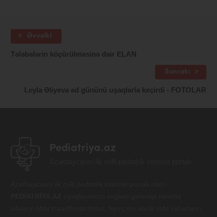
Əvvəlki
Tələbələrin köçürülməsinə dair ELAN
Sonrakı
Leyla Əliyeva ad gününü uşaqlarla keçirdi - FOTOLAR
Pediatriya.az
Azərbaycanın ilk milli pediatrik internet portalı
Azərbaycanın ilk milli pediatrik internet portalı olan -
PEDİATRİYA.AZ
uşaqlarımızın sağlam gələcəyi naminə
ailələrin tibbi maarifləndirilməsi, həmçinin vacib tibbi xəbərlərin