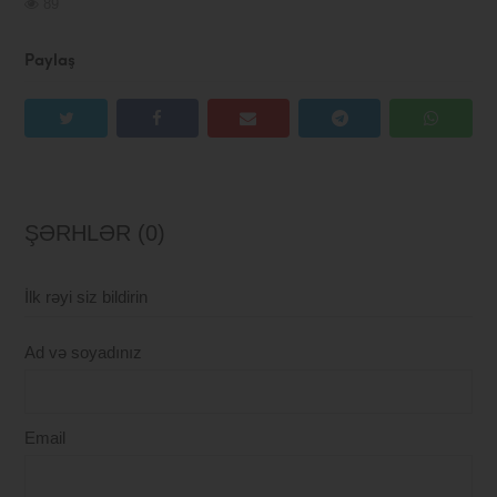
89
Paylaş
ŞƏRHLƏR (0)
İlk rəyi siz bildirin
Ad və soyadınız
Email