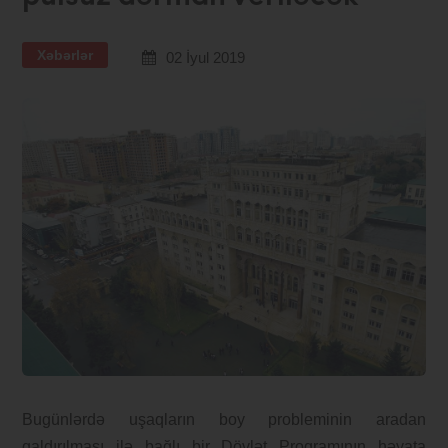
Xəbərlər
02 İyul 2019
Bugünlərdə uşaqların boy probleminin aradan
qaldırılması ilə bağlı bir Dövlət Proqramının həyata