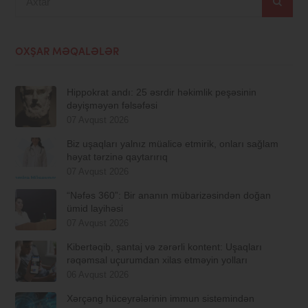
OXŞAR MƏQALƏLƏR
Hippokrat andı: 25 əsrdir həkimlik peşəsinin
dəyişməyən fəlsəfəsi
07 Avqust 2026
Biz uşaqları yalnız müalicə etmirik, onları sağlam
həyat tərzinə qaytarırıq
07 Avqust 2026
“Nəfəs 360”: Bir ananın mübarizəsindən doğan
ümid layihəsi
07 Avqust 2026
Kibertəqib, şantaj və zərərli kontent: Uşaqları
rəqəmsal uçurumdan xilas etməyin yolları
06 Avqust 2026
Xərçəng hüceyrələrinin immun sistemindən