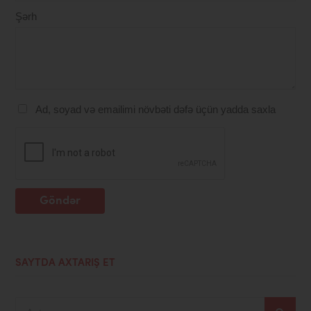
Şərh
Ad, soyad və emailimi növbəti dəfə üçün yadda saxla
Göndər
SAYTDA AXTARIŞ ET
Axtar