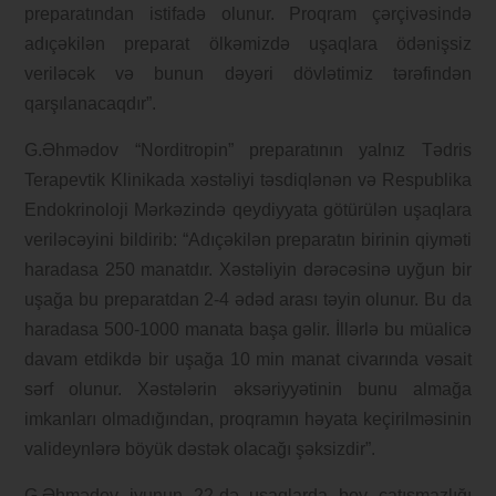
preparatından istifadə olunur. Proqram çərçivəsində
adıçəkilən preparat ölkəmizdə uşaqlara ödənişsiz
veriləcək və bunun dəyəri dövlətimiz tərəfindən
qarşılanacaqdır”.
G.Əhmədov “Norditropin” preparatının yalnız Tədris
Terapevtik Klinikada xəstəliyi təsdiqlənən və Respublika
Endokrinoloji Mərkəzində qeydiyyata götürülən uşaqlara
veriləcəyini bildirib: “Adıçəkilən preparatın birinin qiyməti
haradasa 250 manatdır. Xəstəliyin dərəcəsinə uyğun bir
uşağa bu preparatdan 2-4 ədəd arası təyin olunur. Bu da
haradasa 500-1000 manata başa gəlir. İllərlə bu müalicə
davam etdikdə bir uşağa 10 min manat civarında vəsait
sərf olunur. Xəstələrin əksəriyyətinin bunu almağa
imkanları olmadığından, proqramın həyata keçirilməsinin
valideynlərə böyük dəstək olacağı şəksizdir”.
G.Əhmədov iyunun 22-də uşaqlarda boy çatışmazlığı