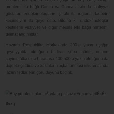
problemi ilə bağlı Gəncə və Gəncə ətrafında fəaliyyət
göstərən endokrinoloqların iştirakı ilə regional tədbirin
keçirildiyini də qeyd edib. Bildirib ki, endokrinoloqlar
xəstələrin vəziyyəti və digər məsələlərlə bağlı hərtərəfli
təlimatlandırılıblar.
Hazırda Respublika Mərkəzində 200-ə yaxın uşağın
qeydiyyatda olduğunu bildirən şöbə müdiri, onların
sayının ölkə üzrə haradasa 400-500-ə yaxın olduğunu da
diqqətə çatdırıb və xəstələrin aşkarlanması istiqamətində
lazımi tədbirlərin görüldüyünü bildirib.
Baxış