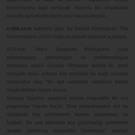
keçirilməsinə start veriləcək. Hazırda bu istiqamətdə
müvafiq qurumlarda lazımi işlər həyata keçirilir.
e-tibb.az-ın
xəbərinə görə, bu barədə Azərbaycan Tibb
Universitetinin (ATU) mətbuat xidməti məlumat açıqlayıb.
ATU-nun Tədris Terapevtik Klinikasının Uşaq
pulmonolgiya, allerqologiya və endokrinologiya
şöbəsinin müdiri Gündüz Əhmədov bildirib ki, onun
rəhbərlik etdiyi şöbəyə boy problemi ilə bağlı çoxsaylı
müraciətlər olur: “Bu tipli xəstələrin müalicəsi bahalı
müalicələrdən hesab olunur.
Səhiyyə Nazirliyi uşaqlara kömək məqsədilə bir sıra
proqramlar həyata keçirir. Belə proqramlardan biri də
uşaqlarda boy probleminin aradan qaldırılması ilə
bağlıdır. Bir sıra ölkələrdə boy çatışmazlığı problemini
aradan qaldırmaq məqsədilə “Norditropin” dərman