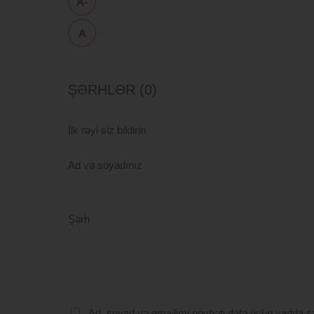
A-
A
ŞƏRHLƏR (0)
İlk rəyi siz bildirin
Ad və soyadınız
Şərh
Ad, soyad və emailimi növbəti dəfə üçün yadda s