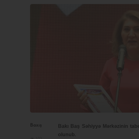
Baxış
Bakı Baş Səhiyyə Mərkəzinin tabel
olunub.
102