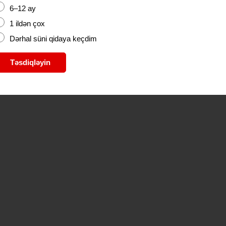
6–12 ay
1 ildən çox
Dərhal süni qidaya keçdim
Təsdiqləyin