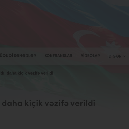
ÜQUQI SƏNƏDLƏR
KONFRANSLAR
VIDEOLAR
DIGƏR
ı, daha kiçik vəzifə verildi
 daha kiçik vəzifə verildi