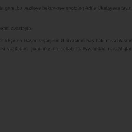
ata görə, bu vəzifəyə həkim-nevropotoloq Adilə Ukalayeva təyin
vanı əvəzləyib.
ər Abşeron Rayon Uşaq Poliklinikasının baş həkimi vəzifəsin
ki vəzifədən çıxarılmasına səbəb fəaliyyətindən narazılıqlar