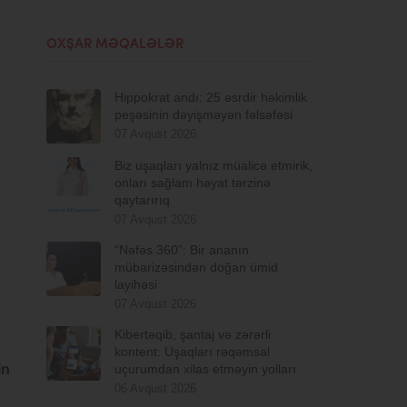
OXŞAR MƏQALƏLƏR
Hippokrat andı: 25 əsrdir həkimlik
peşəsinin dəyişməyən fəlsəfəsi
07 Avqust 2026
Biz uşaqları yalnız müalicə etmirik,
onları sağlam həyat tərzinə
qaytarırıq
07 Avqust 2026
“Nəfəs 360”: Bir ananın
mübarizəsindən doğan ümid
layihəsi
07 Avqust 2026
Kibertəqib, şantaj və zərərli
kontent: Uşaqları rəqəmsal
in
uçurumdan xilas etməyin yolları
06 Avqust 2026