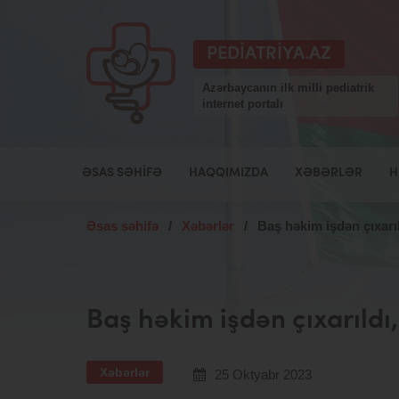
PEDIATRIYA.AZ
Azərbaycanın ilk milli pediatrik
internet portalı
ƏSAS SƏHIFƏ
HAQQIMIZDA
XƏBƏRLƏR
H
Əsas səhifə
/
Xəbərlər
/
Baş həkim işdən çıxarıld
Baş həkim işdən çıxarıldı,
Xəbərlər
25 Oktyabr 2023