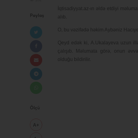
İqtisadiyyat.az-ın əldə etdiyi məlum
Paylaş
alıb.
O, bu vəzifədə həkim Aybəniz Hacıye
Qeyd edək ki, A.Ukalayeva uzun ill
çalışıb. Məlumata görə, onun əvvəl
olduğu bildirilir.
Ölçü
A+