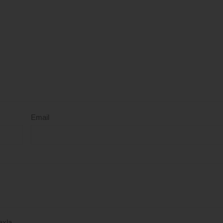
Email
axla