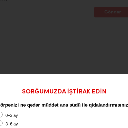
Göndər
SORĞUMUZDA IŞTIRAK EDIN
örpənizi nə qədər müddət ana südü ilə qidalandırmısını
0–3 ay
3–6 ay