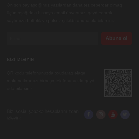
Ən son paylaşdığımız yazılardan daha tez xəbərdar olmaq
üçün aşağıdakı hissəyə email ünvanınızı qeyd edərək
saytımıza həftəlik və pulsuz şəkildə abunə ola bilərsiniz.
BIZI IZLƏYIN
QR kodu telefonunuzda oxudaraq əlaqə
məlumatlarımızı birbaşa telefonunuzda qeyd
edə bilərsiniz.
Bizi sosial şəbəkə hesablarımızdan
izləyin: