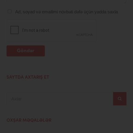
Ad, soyad və emailimi növbəti dəfə üçün yadda saxla
Göndər
SAYTDA AXTARIŞ ET
Axtar
OXŞAR MƏQALƏLƏR