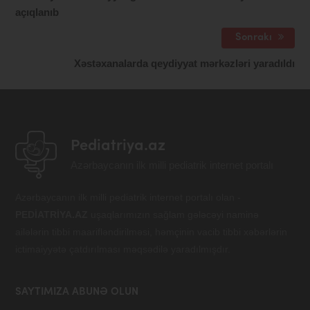
açıqlanıb
Sonrakı
Xəstəxanalarda qeydiyyat mərkəzləri yaradıldı
Pediatriya.az
Azərbaycanın ilk milli pediatrik internet portalı
Azərbaycanın ilk milli pediatrik internet portalı olan -
PEDİATRİYA.AZ
uşaqlarımızın sağlam gələcəyi naminə
ailələrin tibbi maarifləndirilməsi, həmçinin vacib tibbi xəbərlərin
ictimaiyyətə çatdırılması məqsədilə yaradılmışdır.
SAYTIMIZA ABUNƏ OLUN