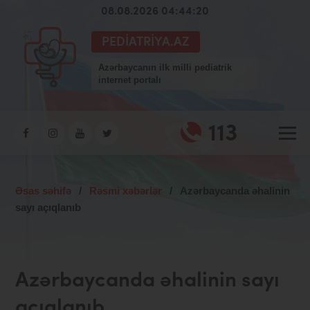
08.08.2026 04:44:21
PEDIATRIYA.AZ
Azərbaycanın ilk milli pediatrik
internet portalı
113
Əsas səhifə
/
Rəsmi xəbərlər
/
Azərbaycanda əhalinin
sayı açıqlanıb
Azərbaycanda əhalinin sayı
açıqlanıb