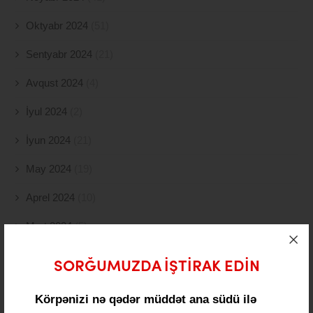
Oktyabr 2024
(51)
Sentyabr 2024
(21)
Avqust 2024
(4)
İyul 2024
(2)
İyun 2024
(21)
May 2024
(19)
Aprel 2024
(10)
Mart 2024
(5)
Fevral 2024
(15)
SORĞUMUZDA IŞTIRAK EDIN
Yanvar 2024
(11)
Körpənizi nə qədər müddət ana südü ilə
Dekabr 2023
(24)