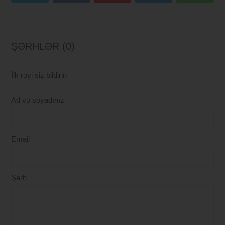
ŞƏRHLƏR (0)
İlk rəyi siz bildirin
Ad və soyadınız
Email
Şərh