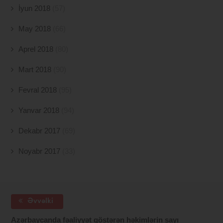
İyun 2018
(57)
May 2018
(66)
Aprel 2018
(80)
Mart 2018
(90)
Fevral 2018
(95)
Yanvar 2018
(94)
Dekabr 2017
(69)
Noyabr 2017
(33)
Əvvəlki
Azərbaycanda fəaliyyət göstərən həkimlərin sayı