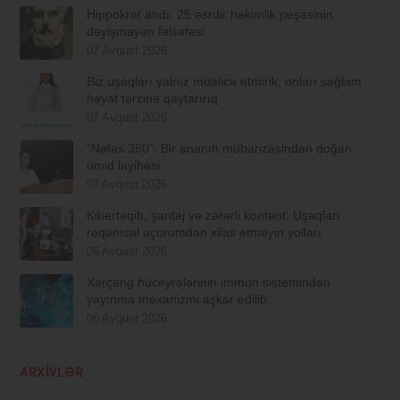
Hippokrat andı: 25 əsrdir həkimlik peşəsinin
dəyişməyən fəlsəfəsi
07 Avqust 2026
Biz uşaqları yalnız müalicə etmirik, onları sağlam
həyat tərzinə qaytarırıq
07 Avqust 2026
“Nəfəs 360”: Bir ananın mübarizəsindən doğan
ümid layihəsi
07 Avqust 2026
Kibertəqib, şantaj və zərərli kontent: Uşaqları
rəqəmsal uçurumdan xilas etməyin yolları
06 Avqust 2026
Xərçəng hüceyrələrinin immun sistemindən
yayınma mexanizmi aşkar edilib
06 Avqust 2026
ARXIVLƏR