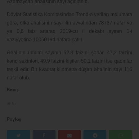
Azərbaycan əhalisinin sayı açıqlanıb.
Dövlət Statistika Komitəsindən Trend-ə verilən məlumata
görə, ölkə əhalisinin sayı ilin əvvəlindən 78737 nəfər və
ya 0,8 faiz artaraq 2019-cu il dekabr ayının 1-i
vəziyyətinə 10060194 nəfərə çatıb.
Əhalinin ümumi sayının 52,8 faizini şəhər, 47,2 faizini
kənd sakinləri, 49,9 faizini kişilər, 50,1 faizini isə qadınlar
təşkil edir. Bir kvadrat kilometrə düşən əhalinin sayı 116
nəfər olub.
Baxış
87
Paylaş