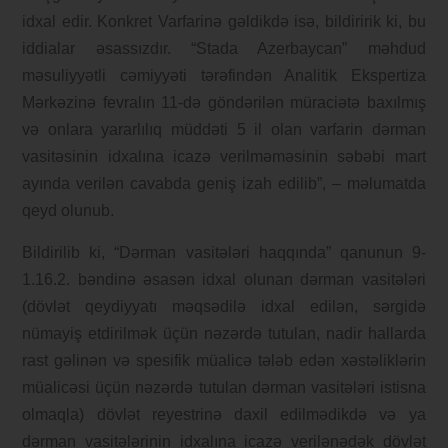
idxal edir. Konkret Varfarinə gəldikdə isə, bildiririk ki, bu
iddialar əsassızdır. “Stada Azerbaycan” məhdud
məsuliyyətli cəmiyyəti tərəfindən Analitik Ekspertiza
Mərkəzinə fevralın 11-də göndərilən müraciətə baxılmış
və onlara yararlılıq müddəti 5 il olan varfarin dərman
vasitəsinin idxalına icazə verilməməsinin səbəbi mart
ayında verilən cavabda geniş izah edilib”, – məlumatda
qeyd olunub.
Bildirilib ki, “Dərman vasitələri haqqında” qanunun 9-
1.16.2. bəndinə əsasən idxal olunan dərman vasitələri
(dövlət qeydiyyatı məqsədilə idxal edilən, sərgidə
nümayiş etdirilmək üçün nəzərdə tutulan, nadir hallarda
rast gəlinən və spesifik müalicə tələb edən xəstəliklərin
müalicəsi üçün nəzərdə tutulan dərman vasitələri istisna
olmaqla) dövlət reyestrinə daxil edilmədikdə və ya
dərman vasitələrinin idxalına icazə verilənədək dövlət