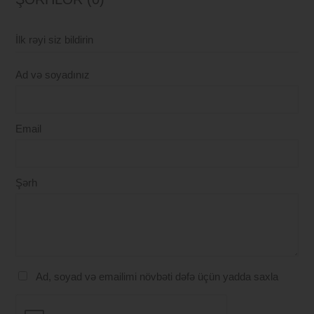
İlk rəyi siz bildirin
Ad və soyadınız
Email
Şərh
Ad, soyad və emailimi növbəti dəfə üçün yadda saxla