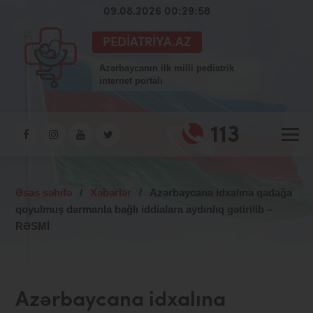
09.08.2026 00:29:59
PEDIATRIYA.AZ
Azərbaycanın ilk milli pediatrik
internet portalı
113
Əsas səhifə
/
Xəbərlər
/
Azərbaycana idxalına qadağa
qoyulmuş dərmanla bağlı iddialara aydınlıq gətirilib –
RƏSMİ
Azərbaycana idxalına