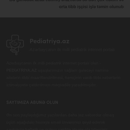
orta tibb işçisi işlə təmin olunub
Pediatriya.az
Azərbaycanın ilk milli pediatrik internet portalı
Azərbaycanın ilk milli pediatrik internet portalı olan -
PEDİATRİYA.AZ
uşaqlarımızın sağlam gələcəyi naminə
ailələrin tibbi maarifləndirilməsi, həmçinin vacib tibbi xəbərlərin
ictimaiyyətə çatdırılması məqsədilə yaradılmışdır.
SAYTIMIZA ABUNƏ OLUN
Ən son paylaşdığımız yazılardan daha tez xəbərdar olmaq
üçün aşağıdakı hissəyə email ünvanınızı qeyd edərək
saytımıza həftəlik və pulsuz şəkildə abunə ola bilərsiniz.