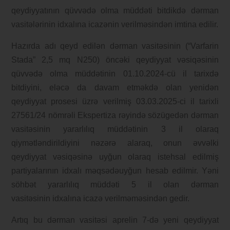
qeydiyyatının qüvvədə olma müddəti bitdikdə dərman
vasitələrinin idxalına icazənin verilməsindən imtina edilir.
Hazırda adı qeyd edilən dərman vasitəsinin (“Varfarin
Stada” 2,5 mq N250) öncəki qeydiyyat vəsiqəsinin
qüvvədə olma müddətinin 01.10.2024-cü il tarixdə
bitdiyini, eləcə da davam etməkdə olan yenidən
qeydiyyat prosesi üzrə verilmiş 03.03.2025-ci il tarixli
27561/24 nömrəli Ekspertiza rəyində sözügedən dərman
vasitəsinin yararlılıq müddətinin 3 il olaraq
qiymətləndirildiyini nəzərə alaraq, onun əvvəlki
qeydiyyat vəsiqəsinə uyğun olaraq istehsal edilmiş
partiyalarının idxalı məqsədəuyğun hesab edilmir. Yəni
söhbət yararlılıq müddəti 5 il olan dərman
vasitəsinin idxalına icazə verilməməsindən gedir.
Artıq bu dərman vasitəsi aprelin 7-də yeni qeydiyyat