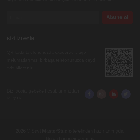
BIZI IZLƏYIN
QR kodu telefonunuzda oxudaraq əlaqə
məlumatlarımızı birbaşa telefonunuzda qeyd
edə bilərsiniz.
Bizi sosial şəbəkə hesablarımızdan
izləyin:
2026 © Sayt
MasterStudio
tərəfindən hazırlanmışdır.
Bütün hüquqlar qorunur.