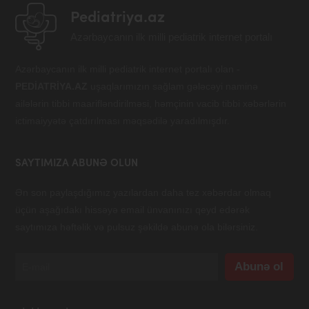
Pediatriya.az
Azərbaycanın ilk milli pediatrik internet portalı
Azərbaycanın ilk milli pediatrik internet portalı olan -
PEDİATRİYA.AZ
uşaqlarımızın sağlam gələcəyi naminə
ailələrin tibbi maarifləndirilməsi, həmçinin vacib tibbi xəbərlərin
ictimaiyyətə çatdırılması məqsədilə yaradılmışdır.
SAYTIMIZA ABUNƏ OLUN
Ən son paylaşdığımız yazılardan daha tez xəbərdar olmaq
üçün aşağıdakı hissəyə email ünvanınızı qeyd edərək
saytımıza həftəlik və pulsuz şəkildə abunə ola bilərsiniz.