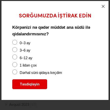
İyun 2024
(21)
May 2024
(19)
SORĞUMUZDA IŞTIRAK EDIN
Aprel 2024
(10)
Körpənizi nə qədər müddət ana südü ilə
qidalandırmısınız?
Mart 2024
(5)
0–3 ay
Fevral 2024
(15)
3–6 ay
Yanvar 2024
(11)
6–12 ay
Dekabr 2023
(24)
1 ildən çox
Dərhal süni qidaya keçdim
Noyabr 2023
(9)
Təsdiqləyin
Oktyabr 2023
(26)
Sentyabr 2023
(11)
Avqust 2023
(18)