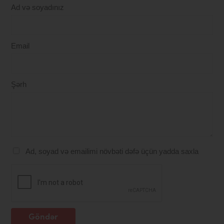
Ad və soyadınız
Email
Şərh
Ad, soyad və emailimi növbəti dəfə üçün yadda saxla
Göndər