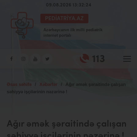
09.08.2026 13:32:25
PEDIATRIYA.AZ
Azərbaycanın ilk milli pediatrik
internet portalı
113
Əsas səhifə
/
Xəbərlər
/
Ağır əmək şəraitində çalışan
səhiyyə işçilərinin nəzərinə !
Ağır əmək şəraitində çalışan
səhiyyə işçilərinin nəzərinə !