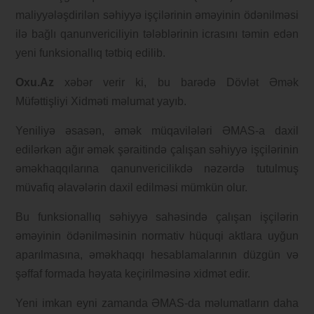
maliyyələşdirilən səhiyyə işçilərinin əməyinin ödənilməsi
ilə bağlı qanunvericiliyin tələblərinin icrasını təmin edən
yeni funksionallıq tətbiq edilib.
Oxu.Az
xəbər verir ki, bu barədə Dövlət Əmək
Müfəttişliyi Xidməti məlumat yayıb.
Yeniliyə əsasən, əmək müqavilələri ƏMAS-a daxil
edilərkən ağır əmək şəraitində çalışan səhiyyə işçilərinin
əməkhaqqılarına qanunvericilikdə nəzərdə tutulmuş
müvafiq əlavələrin daxil edilməsi mümkün olur.
Bu funksionallıq səhiyyə sahəsində çalışan işçilərin
əməyinin ödənilməsinin normativ hüquqi aktlara uyğun
aparılmasına, əməkhaqqı hesablamalarının düzgün və
şəffaf formada həyata keçirilməsinə xidmət edir.
Yeni imkan eyni zamanda ƏMAS-da məlumatların daha