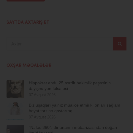
SAYTDA AXTARIŞ ET
Axtar
OXŞAR MƏQALƏLƏR
Hippokrat andı: 25 əsrdir həkimlik peşəsinin
dəyişməyən fəlsəfəsi
07 Avqust 2026
Biz uşaqları yalnız müalicə etmirik, onları sağlam
həyat tərzinə qaytarırıq
07 Avqust 2026
“Nəfəs 360”: Bir ananın mübarizəsindən doğan
ümid layihəsi