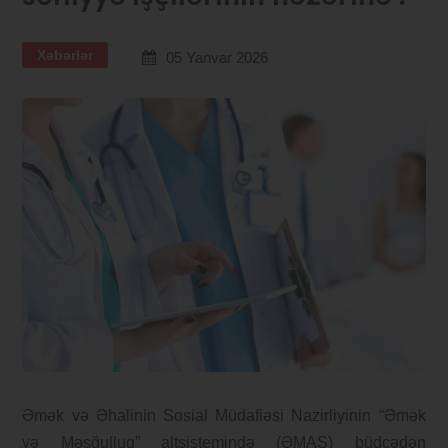
Xəbərlər
05 Yanvar 2026
Əmək və Əhalinin Sosial Müdafiəsi Nazirliyinin “Əmək
və Məşğulluq” altsistemində (ƏMAS) büdcədən