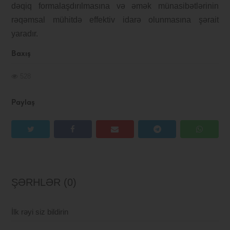
dəqiq formalaşdırılmasına və əmək münasibətlərinin
rəqəmsal mühitdə effektiv idarə olunmasına şərait
yaradır.
Baxış
528
Paylaş
ŞƏRHLƏR (0)
İlk rəyi siz bildirin