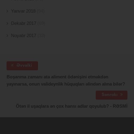
Yanvar 2018
(94)
Dekabr 2017
(69)
Noyabr 2017
(33)
Əvvəlki
Boşanma zamanı ata aliment ödənişini etməkdən
yayınarsa, onun valideynlik hüquqları əlindən alına bilər?
Sonrakı
Ötən il uşaqlara ən çox hansı adlar qoyulub? - RƏSMİ